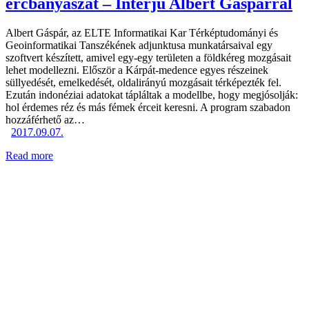
ércbányászat – Interjú Albert Gáspárral
Albert Gáspár, az ELTE Informatikai Kar Térképtudományi és
Geoinformatikai Tanszékének adjunktusa munkatársaival egy
szoftvert készített, amivel egy-egy területen a földkéreg mozgásait
lehet modellezni. Először a Kárpát-medence egyes részeinek
süllyedését, emelkedését, oldalirányú mozgásait térképezték fel.
Ezután indonéziai adatokat tápláltak a modellbe, hogy megjósolják:
hol érdemes réz és más fémek érceit keresni. A program szabadon
hozzáférhető az…
2017.09.07.
Read more