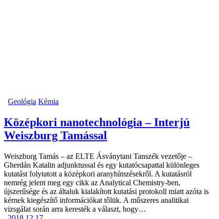
Geológia
Kémia
Középkori nanotechnológia – Interjú
Weiszburg Tamással
Weiszburg Tamás – az ELTE Ásványtani Tanszék vezetője –
Gherdán Katalin adjunktussal és egy kutatócsapattal különleges
kutatást folytatott a középkori aranyhímzésekről. A kutatásról
nemrég jelent meg egy cikk az Analytical Chemistry-ben,
újszerűsége és az általuk kialakított kutatási protokoll miatt azóta is
kérnek kiegészítő információkat tőlük. A műszeres analitikai
vizsgálat során arra keresték a választ, hogy…
2018.12.17.