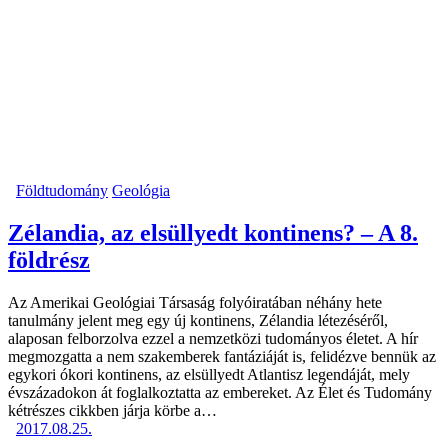
Földtudomány
Geológia
Zélandia, az elsüllyedt kontinens? – A 8.
földrész
Az Amerikai Geológiai Társaság folyóiratában néhány hete
tanulmány jelent meg egy új kontinens, Zélandia létezéséről,
alaposan felborzolva ezzel a nemzetközi tudományos életet. A hír
megmozgatta a nem szakemberek fantáziáját is, felidézve bennük az
egykori ókori kontinens, az elsüllyedt Atlantisz legendáját, mely
évszázadokon át foglalkoztatta az embereket. Az Élet és Tudomány
kétrészes cikkben járja körbe a…
2017.08.25.