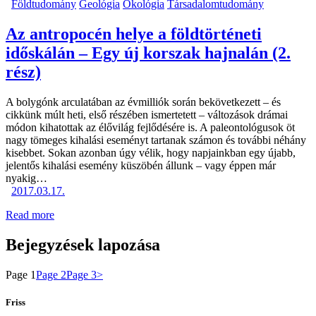
Földtudomány
Geológia
Ökológia
Társadalomtudomány
Az antropocén helye a földtörténeti
időskálán – Egy új korszak hajnalán (2.
rész)
A bolygónk arculatában az évmilliók során bekövetkezett – és
cikkünk múlt heti, első részében ismertetett – változások drámai
módon kihatottak az élővilág fejlődésére is. A paleontológusok öt
nagy tömeges kihalási eseményt tartanak számon és további néhány
kisebbet. Sokan azonban úgy vélik, hogy napjainkban egy újabb,
jelentős kihalási esemény küszöbén állunk – vagy éppen már
nyakig…
2017.03.17.
Read more
Bejegyzések lapozása
Page
1
Page
2
Page
3
>
Friss