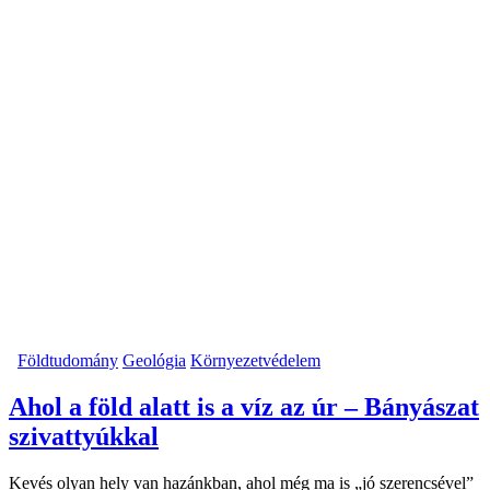
Földtudomány
Geológia
Környezetvédelem
Ahol a föld alatt is a víz az úr – Bányászat
szivattyúkkal
Kevés olyan hely van hazánkban, ahol még ma is „jó szerencsével”