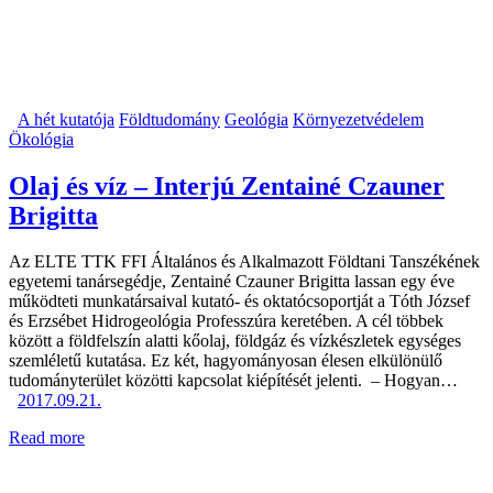
A hét kutatója
Földtudomány
Geológia
Környezetvédelem
Ökológia
Olaj és víz – Interjú Zentainé Czauner
Brigitta
Az ELTE TTK FFI Általános és Alkalmazott Földtani Tanszékének
egyetemi tanársegédje, Zentainé Czauner Brigitta lassan egy éve
működteti munkatársaival kutató- és oktatócsoportját a Tóth József
és Erzsébet Hidro­geo­ló­gia Pro­fesszúra keretében. A cél többek
között a földfelszín alatti kőolaj, földgáz és vízkészletek egységes
szemléletű kutatása. Ez két, hagyományosan élesen elkülönülő
tudományterület közötti kapcsolat kiépítését jelenti. ­ – Hogyan…
2017.09.21.
Read more