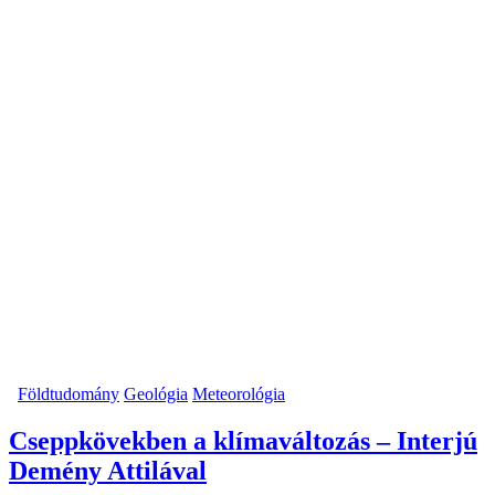
Földtudomány
Geológia
Meteorológia
Cseppkövekben a klímaváltozás – Interjú
Demény Attilával