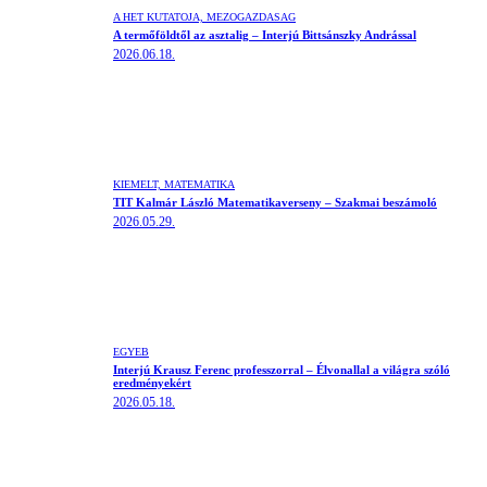
A HÉT KUTATÓJA,
MEZŐGAZDASÁG
A termőföldtől az asztalig – Interjú Bittsánszky Andrással
2026.06.18.
KIEMELT,
MATEMATIKA
TIT Kalmár László Matematikaverseny – Szakmai beszámoló
2026.05.29.
EGYÉB
Interjú Krausz Ferenc professzorral – Élvonallal a világra szóló
eredményekért
2026.05.18.