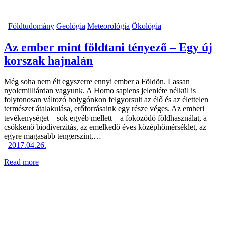
Földtudomány
Geológia
Meteorológia
Ökológia
Az ember mint földtani tényező – Egy új
korszak hajnalán
Még soha nem élt egyszerre ennyi ember a Földön. Lassan
nyolcmilliárdan vagyunk. A Homo sapiens jelenléte nélkül is
folytonosan változó bolygónkon felgyorsult az élő és az élettelen
természet átalakulása, erőforrásaink egy része véges. Az emberi
tevékenységet – sok egyéb mellett – a fokozódó földhasználat, a
csökkenő biodiverzitás, az emelkedő éves középhőmérséklet, az
egyre magasabb tengerszint,…
2017.04.26.
Read more