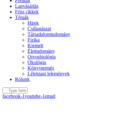
Főoldal
Lapvásárlás
Friss cikkek
Témák
Hírek
Csillagászat
Társadalomtudomány
Fizika
Kiemelt
Élettudomány
Orvosbiológia
Ökológia
Könyvtermés
Lélektani lelemények
Rólunk
facebook-1
youtube-1
email