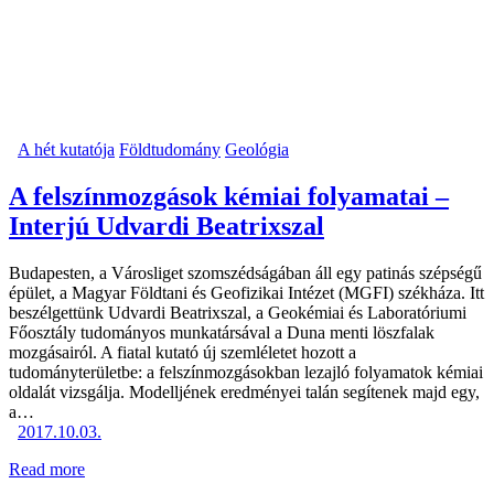
A hét kutatója
Földtudomány
Geológia
A felszínmozgások kémiai folyamatai –
Interjú Udvardi Beatrixszal
Budapesten, a Városliget szomszédságában áll egy patinás szépségű
épület, a Magyar Földtani és Geofizikai Intézet (MGFI) székháza. Itt
beszélgettünk Udvardi Beatrixszal, a Geokémiai és Laboratóriumi
Főosztály tudományos munkatársával a Duna menti löszfalak
mozgásairól. A fiatal kutató új szemléletet hozott a
tudományterületbe: a felszínmozgásokban lezajló folyamatok kémiai
oldalát vizsgálja. Modelljének eredményei talán segítenek majd egy,
a…
2017.10.03.
Read more