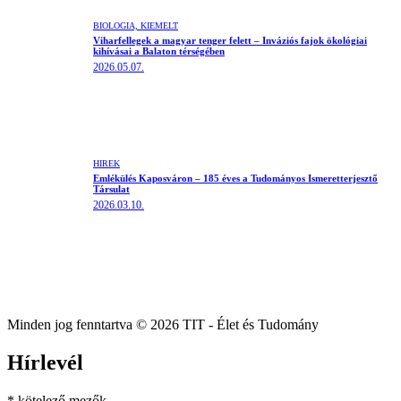
BIOLÓGIA,
KIEMELT
Viharfellegek a magyar tenger felett – Inváziós fajok ökológiai
kihívásai a Balaton térségében
2026.05.07.
HÍREK
Emlékülés Kaposváron – 185 éves a Tudományos Ismeretterjesztő
Társulat
2026.03.10.
Minden jog fenntartva © 2026 TIT - Élet és Tudomány
Hírlevél
*
kötelező mezők