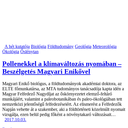
A hét kutatója
Biológia
Földtudomány
Geológia
Meteorológia
Ökológia
Őslénytan
Pollenekkel a klímaváltozás nyomában –
Beszélgetés Magyari Enikővel
Magyari Enikő biológus, a földtudományok akadémiai doktora, az
ELTE főmunkatársa, az MTA tudományos tanácsadója kapta idén a
Magyar Felfedező Nagydíjat az őskörnyezetet elemző-feltáró
munkájáért, valamint a paleobotanikában és paleo-ökológiában tett
nemzetközi jelentőségű felfedezéseiért. Az elismerést a Felfedezők
Napján vehette át a szakember, aki a földtörténeti közelmúlt nyomait
vizsgálja, ezen belül pedig főként a növénytakaró változásait…
2017.10.03.