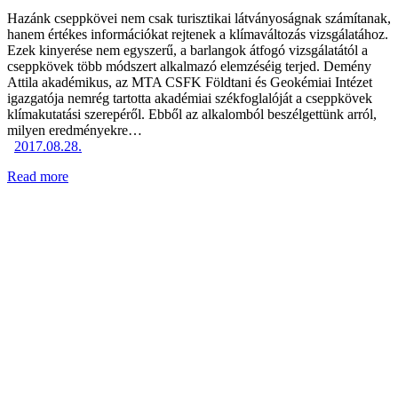
Hazánk cseppkövei nem csak turisztikai látványoságnak számítanak,
hanem értékes információkat rejtenek a klímaváltozás vizsgálatához.
Ezek kinyerése nem egyszerű, a barlangok átfogó vizsgálatától a
cseppkövek több módszert alkalmazó elemzéséig terjed. Demény
Attila akadémikus, az MTA CSFK Földtani és Geokémiai Intézet
igazgatója nemrég tartotta akadémiai székfoglalóját a cseppkövek
klímakutatási szerepéről. Ebből az alkalomból beszélgettünk arról,
milyen eredményekre…
2017.08.28.
Read more