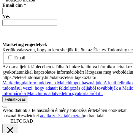
Email cím
*
Név
Marketing engedélyek
Kérjük válasszon, hogyan kereshetjük fel önt az Élet és Tudomány n
Email
Az e-mailjeink láblécében található linkre kattintva bármikor leiratko
gyakorlatunkkal kapcsolatos információkért látogassa meg weboldalu
https://eletestudomany.hu/adatkezelesi-tajekoztato/
Marketingplatformunkként a Mailchimpet használjuk. A lenti feliratko
tudomásul veszi, hogy adatait feldolgozás céljából továbbítják a Mai
információ a Mailchimp adatvédelmi gyakorlatáról itt.
Weboldalunk a felhasználói élmény fokozása érdekében cookiekat
használ Részleteket
adatkezelési tájékoztató
nkban talál.
ELFOGAD