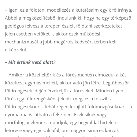
– Igen, ez a földtani modellezés a kutatásaim egyik fő iránya.
Abból a megközelítésből indulunk ki, hogy ha egy térképező
geológus felvesz a terepen észlelt földtani szerkezeteket –
jelen esetben vetőket –, akkor ezek működési
mechanizmusát a jobb megértés kedvéért térben kell
elképzelni.
– Mit értünk vető alatt?
– Amikor a kőzet eltörik és a törés mentén elmozdul a két
kőzettest egymás mellett, akkor vető jön létre. Legtöbbször
földrengések idején érzékeljük a töréseket. Minden ilyen
törés egy földrengésként jelenik meg, és a fosszilis
földrengéseknek – tehát régen lezajlott földmozgásoknak – a
nyoma ma is látható a felszínen. Ezek síkok vagy
morfológiai elemek: mondjuk, egy hegyoldal hirtelen
letörése vagy egy sziklafal, ami nagyon sima és karcok