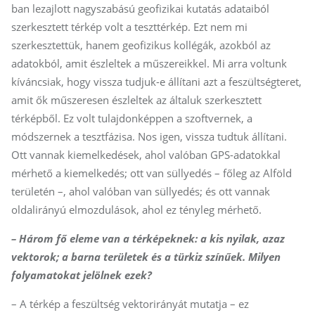
ban lezajlott nagyszabású geofizikai kutatás adataiból
szerkesztett térkép volt a teszttérkép. Ezt nem mi
szerkesztettük, hanem geofizikus kollégák, azokból az
adatokból, amit észleltek a műszereikkel. Mi arra voltunk
kíváncsiak, hogy vissza tudjuk-e állítani azt a feszültségteret,
amit ők műszeresen észleltek az általuk szerkesztett
térképből. Ez volt tulajdonképpen a szoftvernek, a
módszernek a tesztfázisa. Nos igen, vissza tudtuk állítani.
Ott vannak kiemelkedések, ahol valóban GPS-adatokkal
mérhető a kiemelkedés; ott van süllyedés – főleg az Alföld
területén –, ahol valóban van süllyedés; és ott vannak
oldalirányú elmozdulások, ahol ez tényleg mérhető.
– Három fő eleme van a térképeknek: a kis nyilak, azaz
vektorok; a barna területek és a türkiz színűek. Milyen
folyamatokat jelölnek ezek?
– A térkép a feszültség vektorirányát mutatja – ez