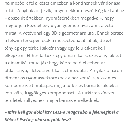
halmozódik fel a kőzetlemezben a kontinensek vándorlása
miatt. A nyilak azt jelzik, hogy mekkora feszültség kell ahhoz
– abszolút értékben, nyomásértékben megadva –, hogy
megtörje a kőzetet egy olyan geometriával, amit a vető
mutat. A vetővonal egy 3D-s geometriára utal. Ennek persze
a felszíni térképen csak a metszetvonalát látjuk, de ezt
tényleg egy térbeli síkként vagy egy felületként kell
elképzelni. Ehhez tartozik egy dinamika is, ezek a nyilak ezt
a dinamikát mutatják: hogy képzelhető el ebben az
oldalirányú, illetve a vertikális elmozdulás. A nyilak a három
dimenziós nyomásvektoroknak a horizontális, vízszintes
komponenseit mutatják, míg a türkiz és barna területek a
vertikális, függőleges komponenseit. A türkizre színezett
területek süllyednek, míg a barnák emelkednek.
– Mire kell gondolni itt? Lesz-e magasabb a jelenleginél a
Kékes? Esetleg alacsonyabb lesz?