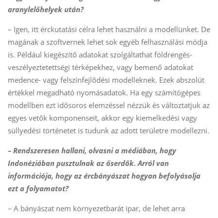
aranylelőhelyek után?
– Igen, itt érckutatási célra lehet használni a modellünket. De
magának a szoftvernek lehet sok egyéb felhasználási módja
is. Például kiegészítő adatokat szolgáltathat földrengés-
veszélyeztetettségi térképekhez, vagy bemenő adatokat
medence- vagy felszínfejlődési modelleknek. Ezek abszolút
értékkel megadható nyomásadatok. Ha egy számítógépes
modellben ezt idősoros elemzéssel nézzük és változtatjuk az
egyes vetők komponenseit, akkor egy kiemelkedési vagy
süllyedési történetet is tudunk az adott területre modellezni.
– Rendszeresen hallani, olvasni a médiában, hogy
Indonéziában pusztulnak az őserdők. Arról van
információja, hogy az ércbányászat hogyan befolyásolja
ezt a folyamatot?
– A bányászat nem környezetbarát ipar, de lehet arra