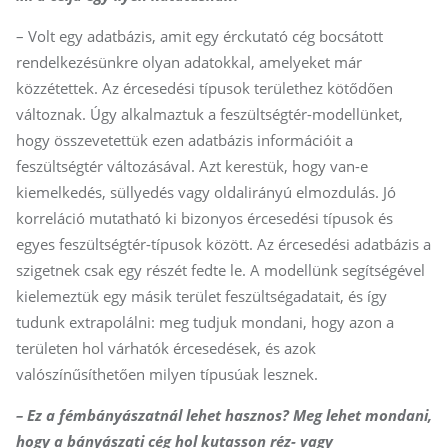
– Volt egy adatbázis, amit egy érckutató cég bocsátott
rendelkezésünkre olyan adatokkal, amelyeket már
közzétettek. Az ércesedési típusok területhez kötődően
változnak. Úgy alkalmaztuk a feszültségtér-modellünket,
hogy összevetettük ezen adatbázis információit a
feszültségtér változásával. Azt kerestük, hogy van-e
kiemelkedés, süllyedés vagy oldalirányú elmozdulás. Jó
korreláció mutatható ki bizonyos ércesedési típusok és
egyes feszültségtér-típusok között. Az ércesedési adatbázis a
szigetnek csak egy részét fedte le. A modellünk segítségével
kielemeztük egy másik terület feszültségadatait, és így
tudunk extrapolálni: meg tudjuk mondani, hogy azon a
területen hol várhatók ércesedések, és azok
valószínűsíthetően milyen típusúak lesznek.
– Ez a fémbányászatnál lehet hasznos? Meg lehet mondani,
hogy a bányászati cég hol kutasson réz- vagy