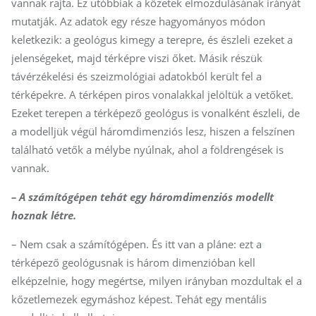
vannak rajta. Ez utóbbiak a kőzetek elmozdulásának irányát
mutatják. Az adatok egy része hagyományos módon
keletkezik: a geológus kimegy a terepre, és észleli ezeket a
jelenségeket, majd térképre viszi őket. Másik részük
távérzékelési és szeizmológiai adatokból került fel a
térképekre. A térképen piros vonalakkal jelöltük a vetőket.
Ezeket terepen a térképező geológus is vonalként észleli, de
a modelljük végül háromdimenziós lesz, hiszen a felszínen
található vetők a mélybe nyúlnak, ahol a földrengések is
vannak.
– A számítógépen tehát egy háromdimenziós modellt
hoznak létre.
– Nem csak a számítógépen. És itt van a pláne: ezt a
térképező geológusnak is három dimenzióban kell
elképzelnie, hogy megértse, milyen irányban mozdultak el a
kőzetlemezek egymáshoz képest. Tehát egy mentális