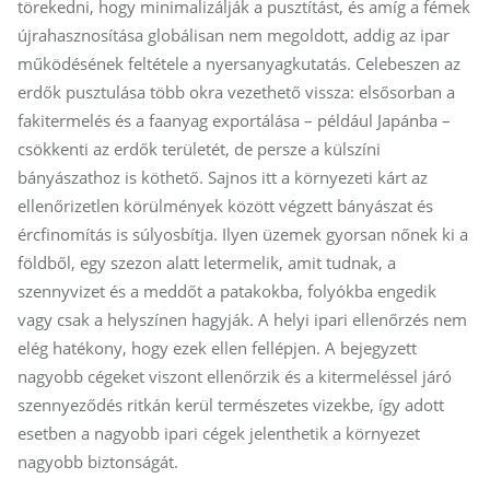
törekedni, hogy minimalizálják a pusztítást, és amíg a fémek
újrahasznosítása globálisan nem megoldott, addig az ipar
működésének feltétele a nyersanyagkutatás. Celebeszen az
erdők pusztulása több okra vezethető vissza: elsősorban a
fakitermelés és a faanyag exportálása – például Japánba –
csökkenti az erdők területét, de persze a külszíni
bányászathoz is köthető. Sajnos itt a környezeti kárt az
ellenőrizetlen körülmények között végzett bányászat és
ércfinomítás is súlyosbítja. Ilyen üzemek gyorsan nőnek ki a
földből, egy szezon alatt letermelik, amit tudnak, a
szennyvizet és a meddőt a patakokba, folyókba engedik
vagy csak a helyszínen hagyják. A helyi ipari ellenőrzés nem
elég hatékony, hogy ezek ellen fellépjen. A bejegyzett
nagyobb cégeket viszont ellenőrzik és a kitermeléssel járó
szennyeződés ritkán kerül természetes vizekbe, így adott
esetben a nagyobb ipari cégek jelenthetik a környezet
nagyobb biztonságát.