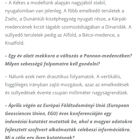
– A Kékes a modellünk alapján nagyjából stabil,
nyugalomban van jelenleg. A főbb emelkedő területek a
Zselic, a Dunántúli-középhegység nyugati része, a Kárpát-
medencének kicsit tágabb szomszédságában a Dinaridák. A
süllyedő területek pedig az Alföld, a Bécsi-medence, a
Kisalföld.
– Egy év alatt mekkora a változás a Pannon-medencében?
Milyen sebességű folyamatra kell gondolni?
– Nálunk ezek nem drasztikus folyamatok. A vertikális,
függőleges irányban zajló mozgások, azaz az emelkedések
és süllyedések évente csupán milliméter nagyságrendűek.
– Április végén az Európai Föld­tu­do­má­nyi Unió (European
Geosciences Union, EGU) éves konferenciáján egy
indonéziai kutatást mutattak be, ahol a magyar adatokra
fejlesztett szoftvert alkalmazták celebeszi információkra.
Mi a célja egy ilyen kutatásnak?