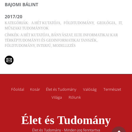
BAJOMI BÁLINT
2017/20
KATEGÓRIÁK:
A HÉT KUTATÓJA
FÖLDTUDOMÁNY
GEOLÓGIA
IT
MŰSZAKI TUDOMÁNYOK
CÍMKÉK:
A HÉT KUTATÓJA
BÁNYÁSZAT
ELTE INFORMATIKAI KAR
TÉRKÉPTUDOMÁNYI ÉS GEOINFORMATIKAI TANSZÉK
FÖLDTUDOMÁNY
INTERJÚ
MODELLEZÉS
Főoldal
Kosár
Élet és Tudomány
Valóság
Természet
Világa
Rólunk
Élet és Tudomány
Élet és Tudomány - Minden jog fenntartva