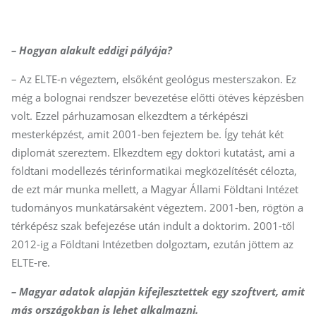
– Hogyan alakult eddigi pályája?
– Az ELTE-n végeztem, elsőként geológus mesterszakon. Ez
még a bolognai rendszer bevezetése előtti ötéves képzésben
volt. Ezzel párhuzamosan elkezdtem a térképészi
mesterképzést, amit 2001-ben fejeztem be. Így tehát két
diplomát szereztem. Elkezdtem egy doktori kutatást, ami a
földtani modellezés térinformatikai megközelítését célozta,
de ezt már munka mellett, a Magyar Állami Földtani Intézet
tudományos munkatársaként végeztem. 2001-ben, rögtön a
térképész szak befejezése után indult a doktorim. 2001-től
2012-ig a Földtani Intézetben dolgoztam, ezután jöttem az
ELTE-re.
– Magyar adatok alapján kifejlesztettek egy szoftvert, amit
más országokban is lehet alkalmazni.