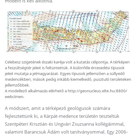
modellt is kell alkotnia.
Celebesz szigetének északi karéja volt a kutatás célpontja. A térképen
a feszültségtér jeleit is feltüntettük. A különféle ércesedési típusok
jeleit mutatja a jelmagyarázat. Egyes típusok jellemzően a süllyedő
medencékben, mások pedig inkább kiemelkedő, pusztuló területeken
jellemzőbbek.
A modellező alkalmazás elérhető a http://geonucleus.elte.hu:8800/
webcímen.
A módszert, amit a térképező geológusok számára
fejlesztettünk ki, a Kárpát-medence területén teszteltük
Szentpéteri Krisztián és Ungvári Zsuzsanna kollégáimmal,
valamint Barancsuk Ádám volt tanítványommal. Egy 2006-