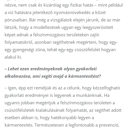
nézve, nem csak és kizárólag egy fizikai hatás – mint például
a víz hatására jelentkező nyomásnövekedés a kőzet
pórusaiban. Bár még a vizsgálatok elején járunk, de az már
látszik, hogy a modellezések ugyan egy leegyszerűsített
képet adnak a felszínmozgásos területeken zajló
folyamatokról, azonban segíthetnek megérteni, hogy egy-
egy gyengeségi zóna, tehát egy-egy csúszófelület hogyan
alakul ki.
– Lehet ezen eredményeknek olyan gyakorlati
alkalmazása, ami segíti majd a kármentesítést?
– Igen, épp ezt reméljük és az a célunk, hogy kézzelfogható
gyakorlati eredményei is legyenek a munkánknak. Ha
ugyanis jobban megértjük a felszínmozgásos területen a
csúszófelületek kialakulásának folyamatát, az segíthet adott
esetben abban is, hogy hatékonyabb legyen a
kármentesítés. Természetesen a legfontosabb a prevenció,