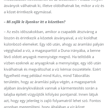
ásványok válhatnak ki, illetve oldódhatnak be, mikor a víz és
a kőzet érintkezik egymással.
– Mi zajlik le ilyenkor itt a kőzetben?
– Az esős időszakokban, amikor a csapadék átszivárog a
löszön és érintkezik a kőzetek ásványaival, a víz kioldhat
különböző elemeket. Egy idő után, ahogy az áramlási pályán
végighalad a víz, a magasparttól a Duna irányába, a benne
lévő oldott anyagok mennyisége megnő. Ha telítődik a
vízben ezeknek az anyagoknak a mennyisége, egy idő után
kiválhatnak és megváltozhat a víz kémiai összetétele. Ezért
figyelhető meg például mind Kulcs, mind Táborállás
területén, hogy az áramlási pálya végén, a magaspartok
aljában ásványkiválások vannak a kármentesítés során a
talajba épített vízgyűjtők kifolyási pontjainál. Innen látjuk
azt, hogy egy jelenleg is zajló folyamatról lehet szó. Fontos
azonban megemlíteni, hogy általában a víz-kőzet