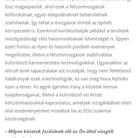
lösz magaspartok, ahol ezek a felszínmozgások
előfordulnak, egyes településeknél belterületnek
számítanak. Így tehát a mozgások érintik az épített
környezetet is. Ezenkívül korlátozhatják például a területek
mezőgazdasági célú hasznosításának lehetőségét is. Éppen
ezért fontos az ilyen és hasonló jövőbeli események
megelőzése, illetve a felszínmozgások stabilizálása
különböző kármentesítési technológiákkal. Ugyanakkor az
elmúlt évek tapasztalatai azt mutatják, hogy nem feltétlenül
hatékonyak ezek a technológiák, és van még hova fejlődni
ezen a téren. Az egyik ígéretes irány a kőzetek kémiai
tulajdonságaival, illetve a különböző víz-kőzet
kölcsönhatásokkal kapcsolatos, amelyek vizsgálatában elért
első eredményeinket mutattuk be az EGU szakmai
közönségének.
– Milyen kőzetek fordulnak elő az Ön által vizsgált