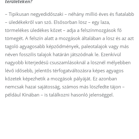
területeken?
– Tipikusan negyedidőszaki – néhány millió éves és fiatalabb
– üledékekről van szó. Elsősorban lösz – egy laza,
törmelékes üledékes kőzet – adja a felszínmozgások fő
tömegét. A felszín alatt a mozgások általában a lösz és az azt
tagoló agyagosabb képződmények, paleotalajok vagy más
néven fosszilis talajok határán játszódnak le. Ezenkívül
nagyobb kiterjedésű csuszamlásoknál a lösznél mélyebben
lévő idősebb, jelentős térfogatváltozásra képes agyagos
kőzetek képezhetik a mozgások pályáját. Ez azonban
nemcsak hazai sajátosság, számos más löszfedte tájon –
például Kínában – is találkozni hasonló jelenséggel.