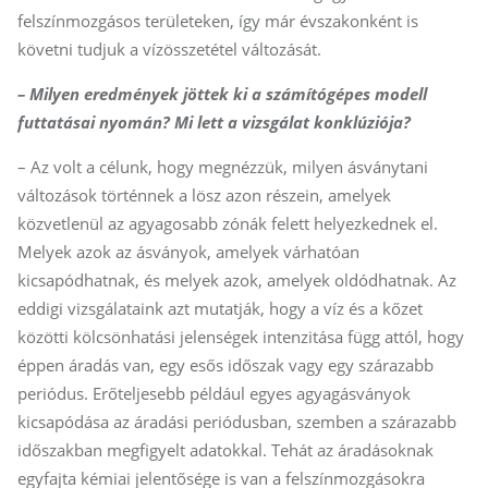
felszínmozgásos területeken, így már évszakonként is
követni tudjuk a vízösszetétel változását.
– Milyen eredmények jöttek ki a számítógépes modell
futtatásai nyomán? Mi lett a vizsgálat konklúziója?
– Az volt a célunk, hogy megnézzük, milyen ásványtani
változások történnek a lösz azon részein, amelyek
közvetlenül az agyagosabb zónák felett helyezkednek el.
Melyek azok az ásványok, amelyek várhatóan
kicsapódhatnak, és melyek azok, amelyek ol­dódhatnak. Az
eddigi vizsgálataink azt mutatják, hogy a víz és a kőzet
közötti kölcsönhatási jelenségek intenzitása függ attól, hogy
éppen áradás van, egy esős időszak vagy egy szárazabb
periódus. Erőteljesebb például egyes agyagásványok
kicsapódása az áradási periódusban, szemben a szárazabb
időszakban megfigyelt adatokkal. Tehát az áradásoknak
egyfajta kémiai jelentősége is van a felszínmozgásokra