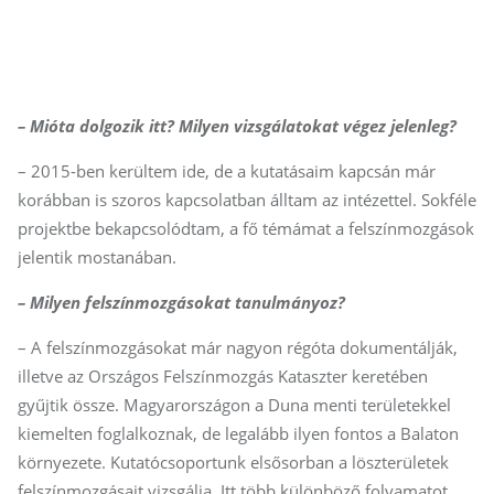
– Mióta dolgozik itt? Milyen vizsgálatokat végez jelenleg?
– 2015-ben kerültem ide, de a kutatásaim kapcsán már
korábban is szoros kapcsolatban álltam az intézettel. Sokféle
projektbe bekapcsolódtam, a fő témámat a felszínmozgások
jelentik mostanában.
– Milyen felszínmozgásokat tanulmányoz?
– A felszínmozgásokat már nagyon régóta dokumentálják,
illetve az Országos Felszínmozgás Kataszter keretében
gyűjtik össze. Magyarországon a Duna menti területekkel
kiemelten foglalkoznak, de legalább ilyen fontos a Balaton
környezete. Kutatócsoportunk elsősorban a löszterületek
felszínmozgásait vizsgálja. Itt több különböző folyamatot