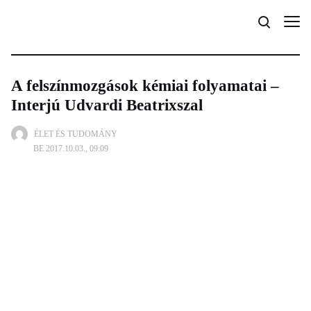
A felszínmozgások kémiai folyamatai –
Interjú Udvardi Beatrixszal
ÉLET ÉS TUDOMÁNY
BE 2017.10.03., 09:09