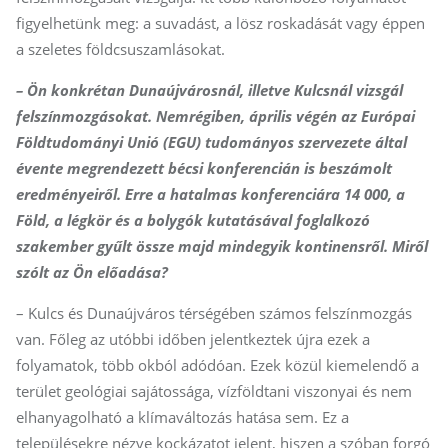
figyelhetünk meg: a suvadást, a lösz roskadását vagy éppen
a szeletes földcsuszamlásokat.
– Ön konkrétan Dunaújvárosnál, illetve Kulcsnál vizsgál
felszínmozgásokat. Nemrégiben, április végén az Európai
Földtudományi Unió (EGU) tudományos szervezete által
évente megrendezett bécsi konferencián is beszámolt
eredményeiről. Erre a hatalmas konferenciára 14 000, a
Föld, a légkör és a bolygók kutatásával foglalkozó
szakember gyűlt össze majd mindegyik kontinensről. Miről
szólt az Ön előadása?
– Kulcs és Dunaújváros térségében számos felszínmozgás
van. Főleg az utóbbi időben jelentkeztek újra ezek a
folyamatok, több okból adódóan. Ezek közül kiemelendő a
terület geológiai sajátossága, vízföldtani viszonyai és nem
elhanyagolható a klímaváltozás hatása sem. Ez a
településekre nézve kockázatot jelent, hiszen a szóban forgó