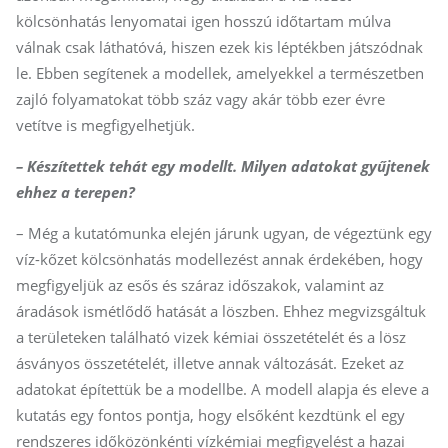
kölcsönhatás lenyomatai igen hosszú időtartam múlva
válnak csak láthatóvá, hiszen ezek kis léptékben játszódnak
le. Ebben segítenek a modellek, amelyekkel a természetben
zajló folyamatokat több száz vagy akár több ezer évre
vetítve is megfigyelhetjük.
– Készítettek tehát egy modellt. Milyen adatokat gyűjtenek
ehhez a terepen?
– Még a kutatómunka elején járunk ugyan, de végeztünk egy
víz-kőzet kölcsönhatás modellezést annak érdekében, hogy
megfigyeljük az esős és száraz időszakok, valamint az
áradások ismétlődő hatását a löszben. Ehhez megvizsgáltuk
a területeken található vizek kémiai összetételét és a lösz
ásványos összetételét, illetve annak változását. Ezeket az
adatokat építettük be a modellbe. A modell alapja és eleve a
kutatás egy fontos pontja, hogy elsőként kezdtünk el egy
rendszeres időközönkénti vízkémiai megfigyelést a hazai