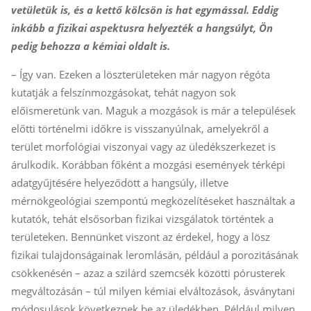
vetületük is, és a kettő kölcsön is hat egymással. Eddig
inkább a fizikai aspektusra helyezték a hangsúlyt, Ön
pedig behozza a kémiai oldalt is.
– Így van. Ezeken a löszterületeken már nagyon régóta
kutatják a felszínmozgásokat, tehát nagyon sok
előismeretünk van. Maguk a mozgások is már a települések
előtti történelmi időkre is visszanyúlnak, amelyekről a
terület morfológiai viszonyai vagy az üledékszerkezet is
árulkodik. Korábban főként a mozgási események térképi
adatgyűjtésére helyeződött a hangsúly, illetve
mérnökgeológiai szempontú megközelítéseket használtak a
kutatók, tehát elsősorban fizikai vizsgálatok történtek a
területeken. Bennünket viszont az érdekel, hogy a lösz
fizikai tulajdonságainak leromlásán, például a porozitásának
csökkenésén – azaz a szilárd szemcsék közötti pórusterek
megváltozásán – túl milyen kémiai elváltozások, ásványtani
módosulások következnek be az üledékben. Például milyen