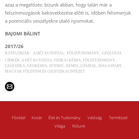
azaz a megelőzés: bízunk abban, hogy talán már a
felszínmozgások bekövetkezése előtt is, időben felismerjük
a potenciális veszélyekre utaló nyomokat.
BAJOMI BÁLINT
2017/26
KATEGÓRIÁK:
A HÉT KUTATÓJA
FÖLDTUDOMÁNY
GEOLÓGIA
CÍMKÉK:
A HÉT KUTATÓJA
FIZIKAI KÉMIA
FÖLDTUDOMÁNY
GEOFIZIKA
GEOKÉMIA
INTERJÚ
KÉMIA
LÖSZFAL
MAGASPART
MAGYAR FÖLDTANI ÉS GEOFIZIKAI INTÉZET
Főoldal
Kosár
Élet és Tudomány
Valóság
Természet
Világa
Rólunk