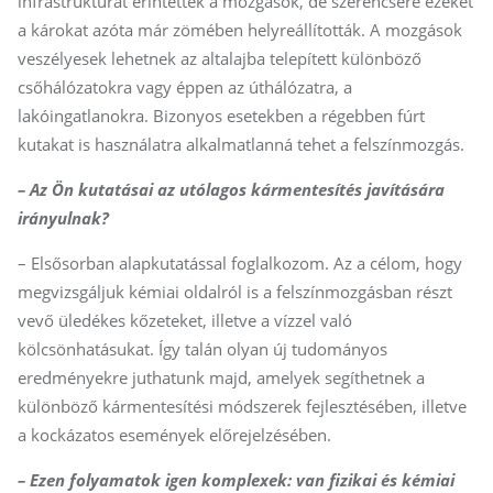
infrastruktúrát érintették a mozgások, de szerencsére ezeket
a károkat azóta már zömében helyreállították. A mozgások
veszélyesek lehetnek az altalajba telepített különböző
csőhálózatokra vagy éppen az úthálózatra, a
lakóingatlanokra. Bizonyos esetekben a régebben fúrt
kutakat is használatra alkalmatlanná tehet a felszínmozgás.
– Az Ön kutatásai az utólagos kármentesítés javítására
irányulnak?
– Elsősorban alapkutatással foglalkozom. Az a célom, hogy
megvizsgáljuk kémiai oldalról is a felszínmozgásban részt
vevő üledékes kőzeteket, illetve a vízzel való
kölcsönhatásukat. Így talán olyan új tudományos
eredményekre juthatunk majd, amelyek segíthetnek a
különböző kármentesítési módszerek fejlesztésében, illetve
a kockázatos események előrejelzésében.
– Ezen folyamatok igen komplexek: van fizikai és kémiai