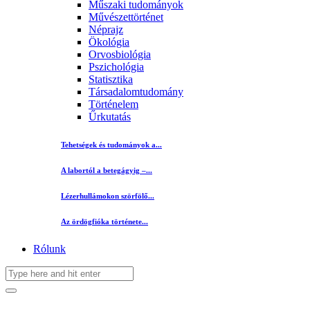
Műszaki tudományok
Művészettörténet
Néprajz
Ökológia
Orvosbiológia
Pszichológia
Statisztika
Társadalomtudomány
Történelem
Űrkutatás
Tehetségek és tudományok a...
A labortól a betegágyig –...
Lézerhullámokon szörfölő...
Az ördögfióka története...
Rólunk