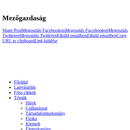
Mezőgazdaság
Share Post
Megosztás Facebookon
Megosztás Facebookon
Megosztás
Twitteren
Megosztás Twitteren
Elküld emailben
Elküld emailben
Copy
URL to clipboard
Link küldése
Főoldal
Lapvásárlás
Friss cikkek
Témák
Hírek
Csillagászat
Társadalomtudomány
Fizika
Kiemelt
Élettudomány