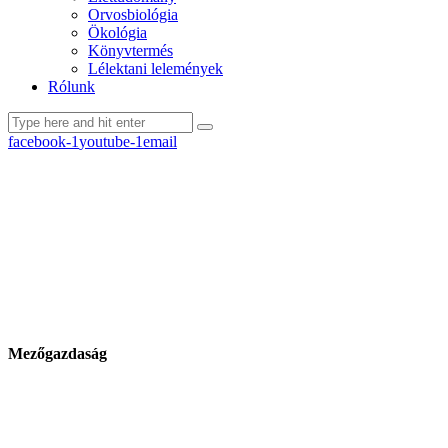
Orvosbiológia
Ökológia
Könyvtermés
Lélektani lelemények
Rólunk
facebook-1
youtube-1
email
Mezőgazdaság