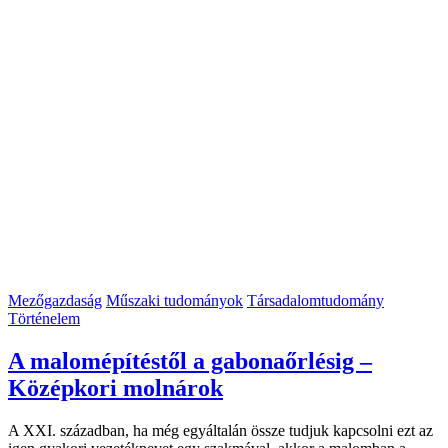
Mezőgazdaság
Műszaki tudományok
Társadalomtudomány
Történelem
A malomépítéstől a gabonaőrlésig –
Középkori molnárok
A XXI. században, ha még egyáltalán össze tudjuk kapcsolni ezt az