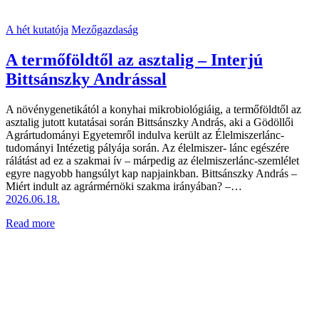
A hét kutatója
Mezőgazdaság
A termőföldtől az asztalig – Interjú
Bittsánszky Andrással
A növénygenetikától a konyhai mikrobiológiáig, a termőföldtől az
asztalig jutott kutatásai során Bittsánszky András, aki a Gödöllői
Agrártudományi Egyetemről indulva került az Élelmiszerlánc-
tudományi Intézetig pályája során. Az élelmiszer- lánc egészére
rálátást ad ez a szakmai ív – márpedig az élelmiszerlánc-szemlélet
egyre nagyobb hangsúlyt kap napjainkban. Bittsánszky András –
Miért indult az agrármérnöki szakma irányában? –…
2026.06.18.
Read more