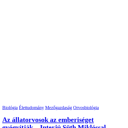
Biológia
Élettudomány
Mezőgazdaság
Orvosbiológia
Az állatorvosok az emberiséget
gyógyítják – Interjú Süth Miklóssal