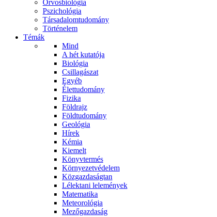
Orvosbiológia
Pszichológia
Társadalomtudomány
Történelem
Témák
Mind
A hét kutatója
Biológia
Csillagászat
Egyéb
Élettudomány
Fizika
Földrajz
Földtudomány
Geológia
Hírek
Kémia
Kiemelt
Könyvtermés
Környezetvédelem
Közgazdaságtan
Lélektani lelemények
Matematika
Meteorológia
Mezőgazdaság