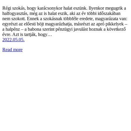
Régi szokás, hogy karácsonykor halat eszünk. Ilyenkor megugrik a
halfogyasztás, még az is halat eszik, aki az év többi időszakában
nem szokott. Ennek a szokásnak többféle eredete, magyarázata van:
egyrészt az előesti böjt magyarázhatja, másrészt az apró pikkelyek –
a halpénz – a babona szerint pénzügyi javulást hoznak a következő
évre. Azt is tartják, hogy…
2022.05.05.
Read more