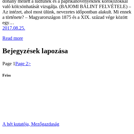
dohány mellett a lúdfűnek és a paprikanövényeknek kórokozókkal
való kölcsönhatását vizsgálja. (BAJOMI BÁLINT FELVÉTELE) –
Az intézet, ahol most ülünk, nevezetes időpontban alakult. Mi ennek
a története? – Magyarországon 1875 és a XIX. század vége között
egy…
2017.08.25.
Read more
Bejegyzések lapozása
Page
1
Page
2
>
Friss
A hét kutatója,
Mezőgazdaság