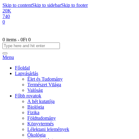
Skip to content
Skip to sidebar
Skip to footer
20K
740
0
0 items
-
0Ft
0
Menu
Főoldal
Lapvásárlás
Élet és Tudomány
Természet Világa
Valóság
Főbb rovatok
A hét kutatója
Biológia
Fizika
Földtudomány
Könyvtermés
Lélektani lelemények
Ökológia