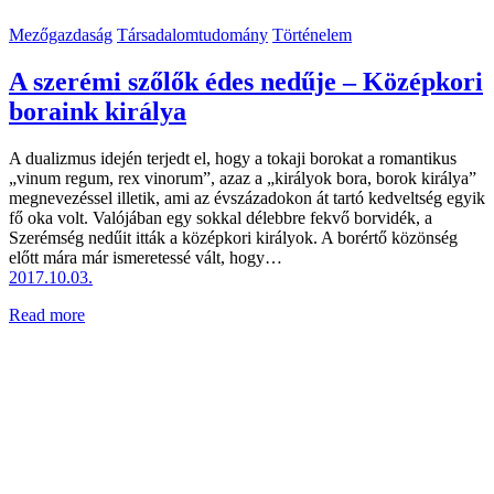
Mezőgazdaság
Társadalomtudomány
Történelem
A szerémi szőlők édes nedűje – Középkori
boraink királya
A dualizmus idején terjedt el, hogy a tokaji borokat a romantikus
„vinum regum, rex vinorum”, azaz a „királyok bora, borok királya”
megnevezéssel illetik, ami az évszázadokon át tartó kedveltség egyik
fő oka volt. Valójában egy sokkal délebbre fekvő borvidék, a
Szerémség nedűit itták a középkori királyok. A borértő közönség
előtt mára már ismeretessé vált, hogy…
2017.10.03.
Read more