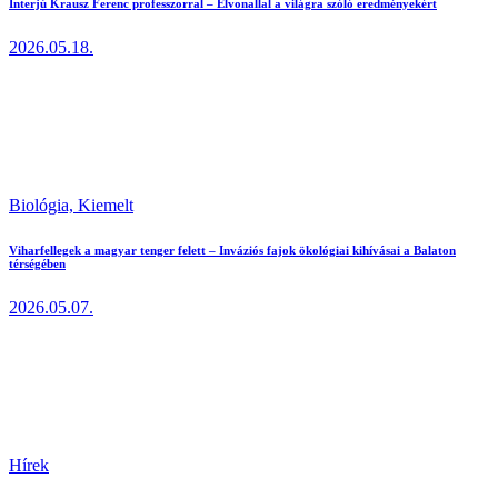
Interjú Krausz Ferenc professzorral – Élvonallal a világra szóló eredményekért
2026.05.18.
Biológia,
Kiemelt
Viharfellegek a magyar tenger felett – Inváziós fajok ökológiai kihívásai a Balaton
térségében
2026.05.07.
Hírek