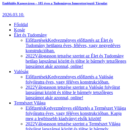
Emlékülés Kaposváron – 185 éves a Tudományos Ismeretterjesztő Társulat
2026.03.10.
Főoldal
Kosár
Élet és Tudomány
Előfizetések
Kedvezményes előfizetés az Élet és
Tudomány hetilapra éves, féléves, vagy negyedéves
konstrukcióban.
2022
Válogasson tetszése szerint az Élet és Tudomány
hetilap lapszámai között és töltse le bármely tetszőleges
lapszámot akár azonnal, online!
Valóság
Előfizetések
Kedvezményes előfizetés a Valóság
folyóiratra éves, vagy féléves konstrukcióban.
2022
Válogasson tetszése szerint a Valóság folyóirat
lapszámai között és töltse le bármely tetszőleges
lapszámot akár azonnal, online!
Természet Világa
Előfizetés
Kedvezményes előfizetés a Természet Világa
folyóiratra éves, vagy féléves konstrukcióban. Kapja
meg a legfrissebb kiadványt elsők között!
2022
Válogasson tetszése szerint a Természet Világa
folyóirat lapszámai között és töltse le bármely