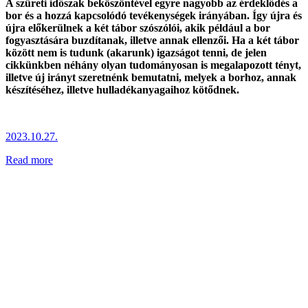
A szüreti időszak beköszöntével egyre nagyobb az érdeklődés a
bor és a hozzá kapcsolódó tevékenységek irányában. Így újra és
újra előkerülnek a két tábor szószólói, akik például a bor
fogyasztására buzdítanak, illetve annak ellenzői. Ha a két tábor
között nem is tudunk (akarunk) igazságot tenni, de jelen
cikkünkben néhány olyan tudományosan is megalapozott tényt,
illetve új irányt szeretnénk bemutatni, melyek a borhoz, annak
készítéséhez, illetve hulladékanyagaihoz kötődnek.
2023.10.27.
Read more