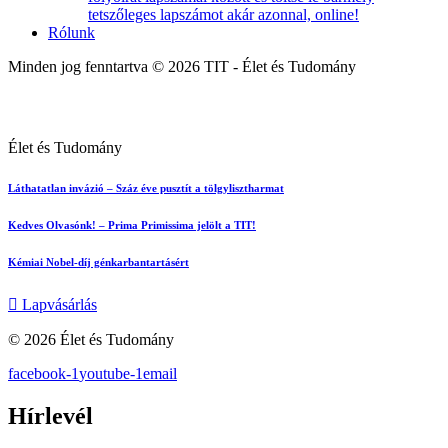
tetszőleges lapszámot akár azonnal, online!
Rólunk
Minden jog fenntartva © 2026 TIT - Élet és Tudomány
Élet és Tudomány
Láthatatlan invázió – Száz éve pusztít a tölgylisztharmat
Kedves Olvasónk! – Prima Primissima jelölt a TIT!
Kémiai Nobel-díj génkarbantartásért
Lapvásárlás
© 2026 Élet és Tudomány
facebook-1
youtube-1
email
Hírlevél