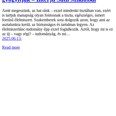
Amit megeszünk, az hat ránk – ezzel mindenki tisztában van, ezért
is tartjuk manapság olyan fontosnak a tiszta, egészséges, ismert
forrású élelmiszert. Szakemberek sora dolgozik azon, hogy ami az
asztalunkra kerül, az biztonságos és tartalmas legyen. Az
élelmiszerlánc-tudomány épp ezzel foglalkozik. Arról, hogy mi is ez
az új – vagy régi? – tudományág, és mi…
2025.06.13.
Read more