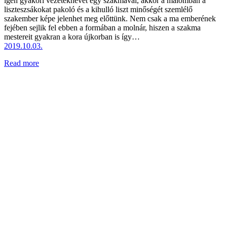
igen gyakori vezetéknevet egy szakmával, akkor a malomban a
liszteszsákokat pakoló és a kihulló liszt minőségét szemlélő
szakember képe jelenhet meg előttünk. Nem csak a ma emberének
fejében sejlik fel ebben a formában a molnár, hiszen a szakma
mestereit gyakran a kora újkorban is így…
2019.10.03.
Read more