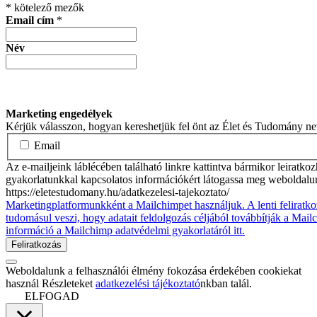
*
kötelező mezők
Email cím
*
Név
Marketing engedélyek
Kérjük válasszon, hogyan kereshetjük fel önt az Élet és Tudomány n
Email
Az e-mailjeink láblécében található linkre kattintva bármikor leiratko
gyakorlatunkkal kapcsolatos információkért látogassa meg weboldalu
https://eletestudomany.hu/adatkezelesi-tajekoztato/
Marketingplatformunkként a Mailchimpet használjuk. A lenti feliratko
tudomásul veszi, hogy adatait feldolgozás céljából továbbítják a Mai
információ a Mailchimp adatvédelmi gyakorlatáról itt.
Weboldalunk a felhasználói élmény fokozása érdekében cookiekat
használ Részleteket
adatkezelési tájékoztató
nkban talál.
ELFOGAD