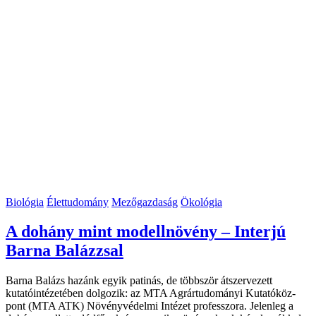
Biológia
Élettudomány
Mezőgazdaság
Ökológia
A dohány mint modellnövény – Interjú
Barna Balázzsal
Barna Balázs hazánk egyik patinás, de többször átszervezett
kutatóintézetében dolgozik: az MTA Agrártudományi Kutató­köz­
pont (MTA ATK) Növényvédelmi Intézet professzora. Jelenleg a