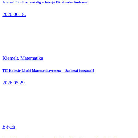
A termőföldtől az asztalig – Interjú Bittsánszky Andrással
2026.06.18.
Kiemelt,
Matematika
TIT Kalmár László Matematikaverseny – Szakmai beszámoló
2026.05.29.
Egyéb