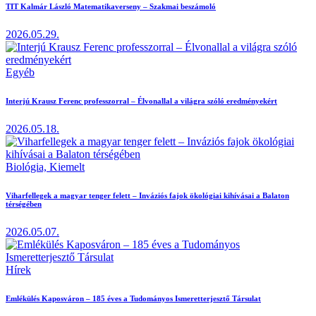
TIT Kalmár László Matematikaverseny – Szakmai beszámoló
2026.05.29.
Egyéb
Interjú Krausz Ferenc professzorral – Élvonallal a világra szóló eredményekért
2026.05.18.
Biológia,
Kiemelt
Viharfellegek a magyar tenger felett – Inváziós fajok ökológiai kihívásai a Balaton
térségében
2026.05.07.
Hírek
Emlékülés Kaposváron – 185 éves a Tudományos Ismeretterjesztő Társulat