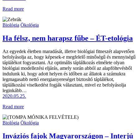
Read more
Biológia
Ökológia
Ha félsz, nem harapsz fűbe – ÉT-etológia
Az egyedek életben maradását, illetve biológiai fitneszét alapvetően
befolyásolja az, hogy képesek-e megfelelő minőségű és mennyiségű
táplálékot fogyasztani. Az optimális táplálkozás elmélete olyan
biológiai modellezési eljárás, amely során abból az alapföltevésből
indulunk ki, hogy adott helyen és időben az állatok a számukra
legmagasabb nettó energianyereséget biztosító táplálékot,
táplálkozási viselkedést fogják választani, mivel ez befolyásolja
leginkább…
2020.05.25.
Read more
Biológia
Ökológia
Inváziós fajok Magyarországon – Interjú