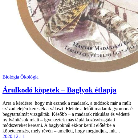
Biológia
Ökológia
Árulkodó köpetek – Baglyok étlapja
Arra a kérdésre, hogy mit esznek a madarak, a tudósok már a múlt
század elején keresték a választ. Eleinte a lelőtt madarak gyomor- és
begytartalmát vizsgálták. Később – a madarak ritkulása és védetté
nyilvánításuk miatt – igyekeztek más táplálkozásvizsgálati
módszereket keresni. A baglyoknál ekkor került előtérbe a
köpetelemzés, mely révén – amellett, hogy megtudjuk, mit…
2020.12.11.