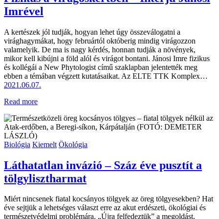
Imrével
A kertészek jól tudják, hogyan lehet úgy összeválogatni a
virághagymákat, hogy februártól októberig mindig virágozzon
valamelyik. De ma is nagy kérdés, honnan tudják a növények,
mikor kell kibújni a föld alól és virágot bontani. Jánosi Imre fizikus
és kollégái a New Phytologist című szaklapban jelentették meg
ebben a témában végzett kutatásaikat. Az ELTE TTK Komplex…
2021.06.07.
Read more
Biológia
Kiemelt
Ökológia
Láthatatlan invázió – Száz éve pusztít a
tölgylisztharmat
Miért nincsenek fiatal kocsányos tölgyek az öreg tölgyesekben? Hat
éve sejtjük a lehetséges választ erre az akut erdészeti, ökológiai és
természetvédelmi problémára. „Újra felfedeztük” a megoldást,