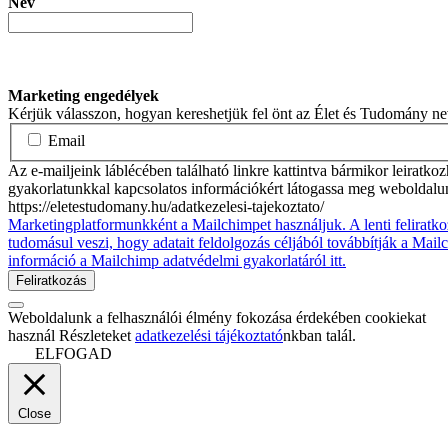
Név
Marketing engedélyek
Kérjük válasszon, hogyan kereshetjük fel önt az Élet és Tudomány n
Email
Az e-mailjeink láblécében található linkre kattintva bármikor leiratko
gyakorlatunkkal kapcsolatos információkért látogassa meg weboldalu
https://eletestudomany.hu/adatkezelesi-tajekoztato/
Marketingplatformunkként a Mailchimpet használjuk. A lenti feliratko
tudomásul veszi, hogy adatait feldolgozás céljából továbbítják a Mai
információ a Mailchimp adatvédelmi gyakorlatáról itt.
Weboldalunk a felhasználói élmény fokozása érdekében cookiekat
használ Részleteket
adatkezelési tájékoztató
nkban talál.
ELFOGAD
Close