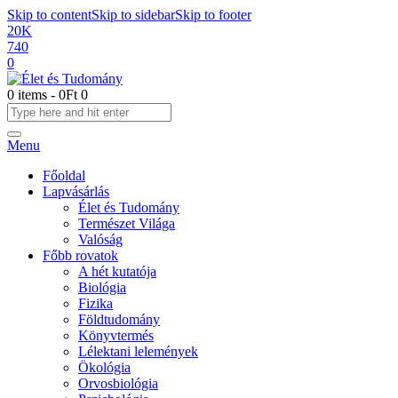
Skip to content
Skip to sidebar
Skip to footer
20K
740
0
0 items
-
0Ft
0
Menu
Főoldal
Lapvásárlás
Élet és Tudomány
Természet Világa
Valóság
Főbb rovatok
A hét kutatója
Biológia
Fizika
Földtudomány
Könyvtermés
Lélektani lelemények
Ökológia
Orvosbiológia