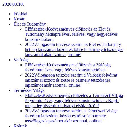
2026.03.10.
Főoldal
Kosár
Élet és Tudomány
Előfizetések
Kedvezményes előfizetés az Élet és
Tudomány hetilapra éves, féléves, vagy negyedéves
konstrukcióban.
2022
Válogasson tetszése szerint az Élet és Tudomány
hetilap lapszámai között és töltse le bármely tetszőleges
lapszámot akár azonnal, online!
Valóság
Előfizetések
Kedvezményes előfizetés a Valóság
folyóiratra éves, vagy féléves konstrukcióban.
2022
Válogasson tetszése szerint a Valóság folyóirat
lapszámai között és töltse le bármely tetszőleges
lapszámot akár azonnal, online!
Természet Világa
Előfizetés
Kedvezményes előfizetés a Természet Világa
folyóiratra éves, vagy féléves konstrukcióban. Kapja
meg a legfrissebb kiadványt elsők között!
2022
Válogasson tetszése szerint a Természet Világa
folyóirat lapszámai között és töltse le bármely
tetszőleges lapszámot akár azonnal, online!
Rólunk