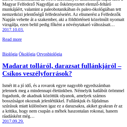
Magyar Felfedező Nagydíjat az őskörnyezetet elemző-feltáró
munkájáért, valamint a paleobotanikában és paleo-ökológiában tett
nemzetközi jelentőségű felfedezéseiért. Az elismerést a Felfedezők
Napján vehette át a szakember, aki a földtörténeti közelmúlt nyomait
vizsgálja, ezen belül pedig főként a növénytakaró változásait…
2017.10.03.
Read more
Biológia
Ökológia
Orvosbiológia
Madarat tolláról, darazsat fullánkjáról –
Csíkos veszélyforrások?
Ismét itt a jó idő, és a rovarok egyre nagyobb egyedszámban
jelennek meg a mindennapi életünkben. Né­­melyik hatlábút örömmel
fo­gad­unk, de akadnak közöttük olyanok, amelyek számos
bosszúságot okoznak jelenlétükkel. Fullánkjuk és fájdalmas
szúrásuk miatt különösen igaz ez a darazsakra, akiket gyakran ér az
a kritika, hogy nem csupán a méhek haszontalan rokonai, hanem
ráadásként még…
2017.09.29.