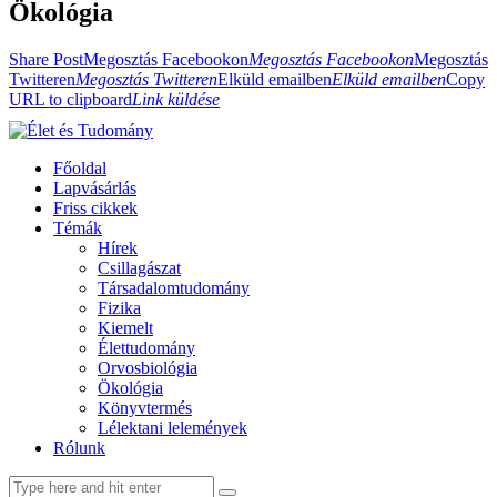
Ökológia
Share Post
Megosztás Facebookon
Megosztás Facebookon
Megosztás
Twitteren
Megosztás Twitteren
Elküld emailben
Elküld emailben
Copy
URL to clipboard
Link küldése
Főoldal
Lapvásárlás
Friss cikkek
Témák
Hírek
Csillagászat
Társadalomtudomány
Fizika
Kiemelt
Élettudomány
Orvosbiológia
Ökológia
Könyvtermés
Lélektani lelemények
Rólunk