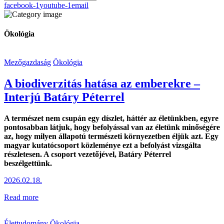
facebook-1
youtube-1
email
Ökológia
Mezőgazdaság
Ökológia
A biodiverzitás hatása az emberekre –
Interjú Batáry Péterrel
A természet nem csupán egy díszlet, háttér az életünkben, egyre
pontosabban látjuk, hogy befolyással van az életünk minőségére
az, hogy milyen állapotú természeti környezetben éljük azt. Egy
magyar kutatócsoport közleménye ezt a befolyást vizsgálta
részletesen. A csoport vezetőjével, Batáry Péterrel
beszélgettünk.
2026.02.18.
Read more
Élettudomány
Ökológia