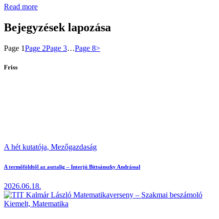
Read more
Bejegyzések lapozása
Page
1
Page
2
Page
3
…
Page
8
>
Friss
A hét kutatója,
Mezőgazdaság
A termőföldtől az asztalig – Interjú Bittsánszky Andrással
2026.06.18.
Kiemelt,
Matematika