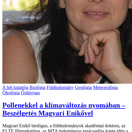
A hét kutatója
Biológia
Földtudomány
Geológia
Meteorológia
Ökológia
Őslénytan
Pollenekkel a klímaváltozás nyomában –
Beszélgetés Magyari Enikővel
Magyari Enikő biológus, a földtudományok akadémiai doktora, az
ELTE főmunkatársa, az MTA tudományos tanácsadója kapta idén a