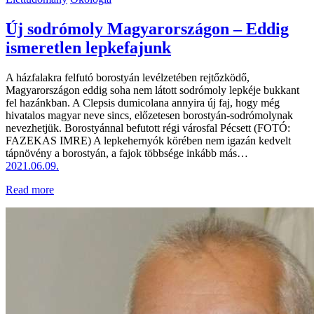
Új sodrómoly Magyarországon – Eddig
ismeretlen lepkefajunk
A házfalakra felfutó borostyán levélzetében rejtőzködő,
Magyarországon eddig soha nem látott sodrómoly lepkéje bukkant
fel hazánkban. A Clepsis dumicolana annyira új faj, hogy még
hivatalos magyar neve sincs, előzetesen borostyán-sodrómolynak
nevezhetjük. Borostyánnal befutott régi városfal Pécsett (FOTÓ:
FAZEKAS IMRE) A lepkehernyók körében nem igazán kedvelt
tápnövény a borostyán, a fajok többsége inkább más…
2021.06.09.
Read more