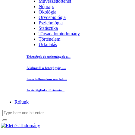
Művészettörténet
Néprajz
Ökológia
Orvosbiológia
Pszichológia
Statisztika
Társadalomtudomány
Történelem
Űrkutatás
Tehetségek és tudományok a...
A labortól a betegágyig –...
Lézerhullámokon szörfölő...
Az ördögfióka története...
Rólunk