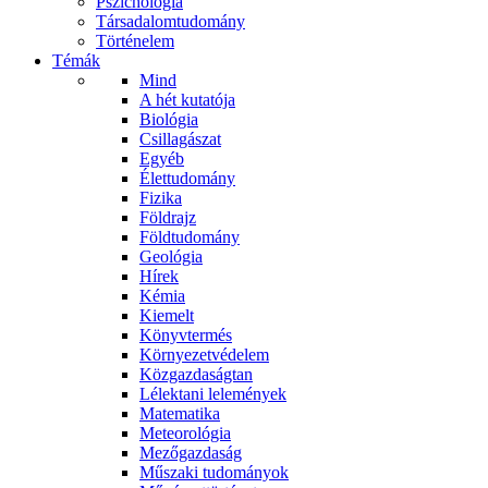
Pszichológia
Társadalomtudomány
Történelem
Témák
Mind
A hét kutatója
Biológia
Csillagászat
Egyéb
Élettudomány
Fizika
Földrajz
Földtudomány
Geológia
Hírek
Kémia
Kiemelt
Könyvtermés
Környezetvédelem
Közgazdaságtan
Lélektani lelemények
Matematika
Meteorológia
Mezőgazdaság
Műszaki tudományok