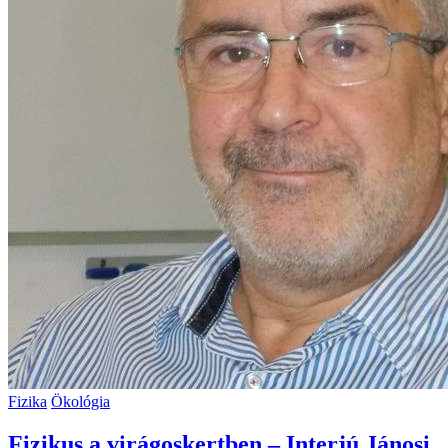
Fizika
Ökológia
Fizikus a virágoskertben – Interjú Jánosi