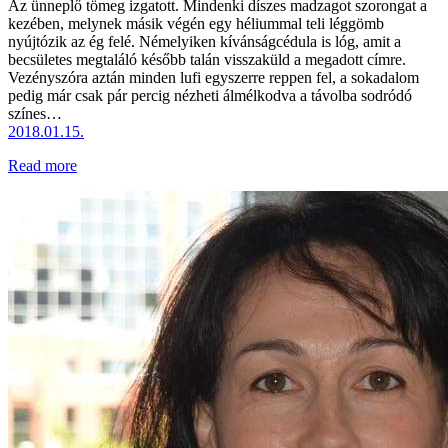
Az ünneplő tömeg izgatott. Mindenki díszes madzagot szorongat a
kezében, melynek másik végén egy héliummal teli léggömb
nyújtózik az ég felé. Némelyiken kívánságcédula is lóg, amit a
becsületes megtaláló később talán visszaküld a megadott címre.
Vezényszóra aztán minden lufi egyszerre reppen fel, a sokadalom
pedig már csak pár percig nézheti álmélkodva a távolba sodródó
színes…
2018.01.15.
Read more