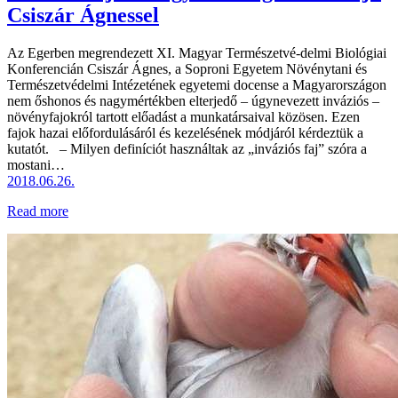
Csiszár Ágnessel
Az Egerben megrendezett XI. Magyar Természetvé-delmi Biológiai
Konferencián Csiszár Ágnes, a Soproni Egyetem Növénytani és
Természetvédelmi Intézetének egyetemi docense a Magyarországon
nem őshonos és nagymértékben elterjedő – úgynevezett inváziós –
növényfajokról tartott előadást a munkatársaival közösen. Ezen
fajok hazai előfordulásáról és kezelésének módjáról kérdeztük a
kutatót. – Milyen definíciót használtak az „inváziós faj” szóra a
mostani…
2018.06.26.
Read more