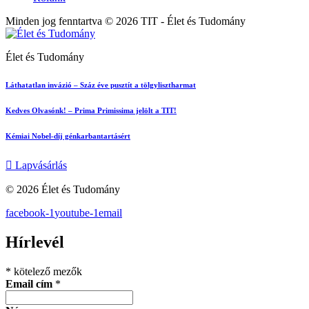
Minden jog fenntartva © 2026 TIT - Élet és Tudomány
Élet és Tudomány
Láthatatlan invázió – Száz éve pusztít a tölgylisztharmat
Kedves Olvasónk! – Prima Primissima jelölt a TIT!
Kémiai Nobel-díj génkarbantartásért
Lapvásárlás
© 2026 Élet és Tudomány
facebook-1
youtube-1
email
Hírlevél
*
kötelező mezők
Email cím
*