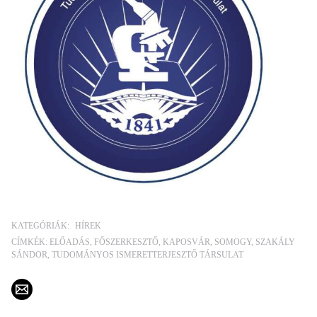
KATEGÓRIÁK:
HÍREK
CÍMKÉK:
ELŐADÁS
FŐSZERKESZTŐ
KAPOSVÁR
SOMOGY
SZAKÁLY
SÁNDOR
TUDOMÁNYOS ISMERETTERJESZTŐ TÁRSULAT