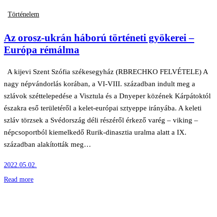
Történelem
Az orosz-ukrán háború történeti gyökerei –
Európa rémálma
A kijevi Szent Szófia székesegyház (RBRECHKO FELVÉTELE) A
nagy népvándorlás korában, a VI-VIII. században indult meg a
szlávok széttelepedése a Visztula és a Dnyeper közének Kárpátoktól
északra eső területéről a kelet-európai sztyeppe irányába. A keleti
szláv törzsek a Svédország déli részéről érkező varég – viking –
népcsoportból kiemelkedő Rurik-dinasztia uralma alatt a IX.
században alakították meg…
2022.05.02.
Read more