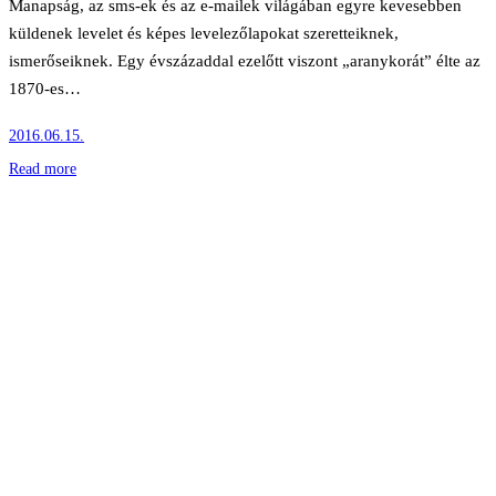
Manapság, az sms-ek és az e-mailek világában egyre kevesebben
küldenek levelet és képes levelezőlapokat szeretteiknek,
ismerőseiknek. Egy évszázaddal ezelőtt viszont „aranykorát” élte az
1870-es…
2016.06.15.
Read more