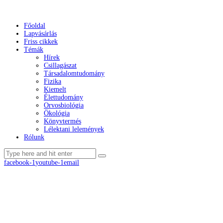
Főoldal
Lapvásárlás
Friss cikkek
Témák
Hírek
Csillagászat
Társadalomtudomány
Fizika
Kiemelt
Élettudomány
Orvosbiológia
Ökológia
Könyvtermés
Lélektani lelemények
Rólunk
facebook-1
youtube-1
email