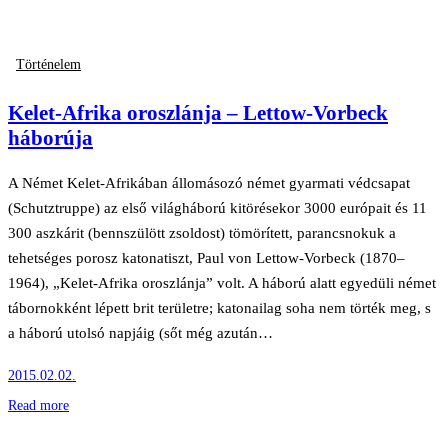
Történelem
Kelet-Afrika oroszlánja – Lettow-Vorbeck
háborúja
A Német Kelet-Afrikában állomásozó német gyarmati védcsapat
(Schutztruppe) az első világháború kitörésekor 3000 európait és 11
300 aszkárit (bennszülött zsoldost) tömörített, parancsnokuk a
tehetséges porosz katonatiszt, Paul von Lettow-Vorbeck (1870–
1964), „Kelet-Afrika oroszlánja” volt. A háború alatt egyedüli német
tábornokként lépett brit területre; katonailag soha nem törték meg, s
a háború utolsó napjáig (sőt még azután…
2015.02.02.
Read more