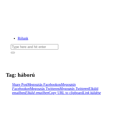
Lézerhullámokon szörfölő...
Az ördögfióka története...
Rólunk
Tag: háború
Share Post
Megosztás Facebookon
Megosztás
Facebookon
Megosztás Twitteren
Megosztás Twitteren
Elküld
emailben
Elküld emailben
Copy URL to clipboard
Link küldése