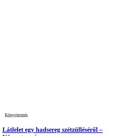
Könyvtermés
Látlelet egy hadsereg szétzülléséről –