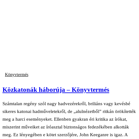
Könyvtermés
Közkatonák háborúja – Könyvtermés
Számtalan regény szól nagy hadvezérekről, briliáns vagy kevésbé
sikeres katonai hadműveletekről, de „alulnézetből” ritkán örökítették
meg a harci eseményeket. Ellenben gyakran éri kritika az írókat,
miszerint műveiket az íróasztal biztonságos fedezékében alkották
meg. Ez lényegében e kötet szerzőjére, John Keeganre is igaz. A