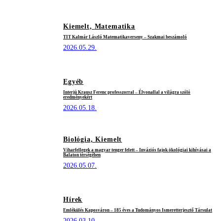
Kiemelt,
Matematika
TIT Kalmár László Matematikaverseny – Szakmai beszámoló
2026.05.29.
Egyéb
Interjú Krausz Ferenc professzorral – Élvonallal a világra szóló
eredményekért
2026.05.18.
Biológia,
Kiemelt
Viharfellegek a magyar tenger felett – Inváziós fajok ökológiai kihívásai a
Balaton térségében
2026.05.07.
Hírek
Emlékülés Kaposváron – 185 éves a Tudományos Ismeretterjesztő Társulat
2026.03.10.