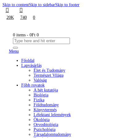
Skip to content
Skip to sidebar
Skip to footer
20K
740
0
0 items
-
0Ft
0
Menu
Főoldal
Lapvásárlás
Élet és Tudomány
Természet Világa
Valóság
Főbb rovatok
A hét kutatója
Biológia
Fizika
Földtudomány
Könyvtermés
Lélektani lelemények
Ökológia
Orvosbiológia
Pszichológia
Társadalomtudomány