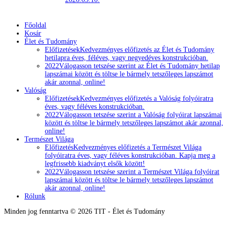
Főoldal
Kosár
Élet és Tudomány
Előfizetések
Kedvezményes előfizetés az Élet és Tudomány
hetilapra éves, féléves, vagy negyedéves konstrukcióban.
2022
Válogasson tetszése szerint az Élet és Tudomány hetilap
lapszámai között és töltse le bármely tetszőleges lapszámot
akár azonnal, online!
Valóság
Előfizetések
Kedvezményes előfizetés a Valóság folyóiratra
éves, vagy féléves konstrukcióban.
2022
Válogasson tetszése szerint a Valóság folyóirat lapszámai
között és töltse le bármely tetszőleges lapszámot akár azonnal,
online!
Természet Világa
Előfizetés
Kedvezményes előfizetés a Természet Világa
folyóiratra éves, vagy féléves konstrukcióban. Kapja meg a
legfrissebb kiadványt elsők között!
2022
Válogasson tetszése szerint a Természet Világa folyóirat
lapszámai között és töltse le bármely tetszőleges lapszámot
akár azonnal, online!
Rólunk
Minden jog fenntartva © 2026 TIT - Élet és Tudomány