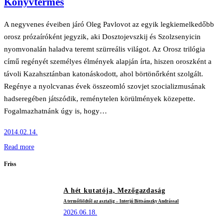
Könyvtermés
A negyvenes éveiben járó Oleg Pavlovot az egyik legkiemelkedőbb
orosz prózaíróként jegyzik, aki Dosztojevszkij és Szolzsenyicin
nyomvonalán haladva teremt szürreális világot. Az Orosz trilógia
című regényét személyes élmények alapján írta, hiszen oroszként a
távoli Kazahsztánban katonáskodott, ahol börtönőrként szolgált.
Regénye a nyolcvanas évek összeomló szovjet szocializmusának
hadseregében játszódik, reménytelen körülmények közepette.
Fogalmazhatnánk úgy is, hogy…
2014.02.14.
Read more
Friss
A hét kutatója,
Mezőgazdaság
A termőföldtől az asztalig – Interjú Bittsánszky Andrással
2026.06.18.