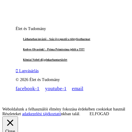
Élet és Tudomány
Láthatatlan invázió – Száz éve pusztít a tölgylisztharmat
Kedves Olvasónk! – Prima Primissima jelölt a TIT!
Kémiai Nobel-díj génkarbantartásért
Lapvásárlás
© 2026 Élet és Tudomány
facebook-1
youtube-1
email
Weboldalunk a felhasználói élmény fokozása érdekében cookiekat használ
Részleteket
adatkezelési tájékoztató
nkban talál.
ELFOGAD
Close