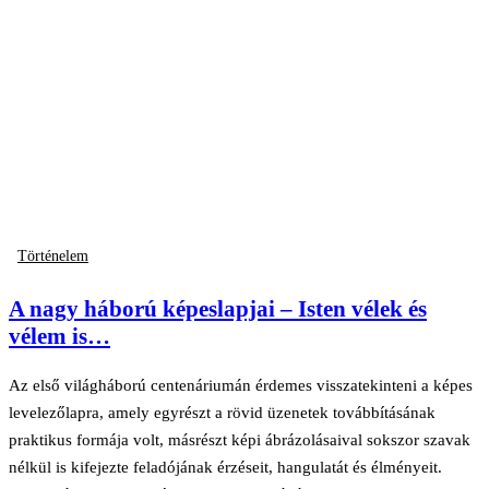
Történelem
A nagy háború képeslapjai – Isten vélek és
vélem is…
Az első világháború centenáriumán érdemes visszatekinteni a képes
levelezőlapra, amely egyrészt a rövid üzenetek továbbításának
praktikus formája volt, másrészt képi ábrázolásaival sokszor szavak
nélkül is kifejezte feladójának érzéseit, hangulatát és élményeit.