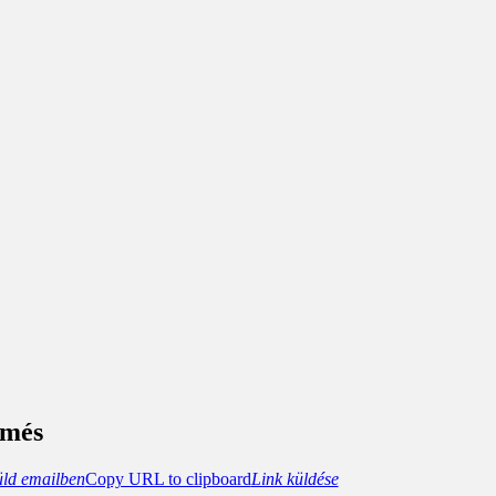
rmés
üld emailben
Copy URL to clipboard
Link küldése