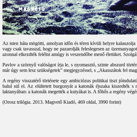
Az isten háta mögötti, amolyan időn és téren kívüli helyre kalauzolj
vagy csak tavasszal, hogy ne pazarolják feleslegesen az üzemanyago
azonnal elkezdték felélni amúgy is veszendőbe menő életüket. Szolgálat
Pavlov a szörnyű valóságot írja le, s nyomasztó, szinte abszurd törté
már úgy sem lesz szükségetek” megjegyzéssel, s „Akasszátok fel magato
A regény visszatérő története egy ambiciózus politikai tiszt jóindu
balul sül el. Az elültetett burgonyát a katonák éjszaka kiszedték s 
laktanyában: a katonák megették a kutyákat is. A főhős a regény végén 
(Orosz trilógia. 2013. Magvető Kiadó, 469 oldal, 3990 forint)