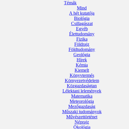
Témák
Mind
A hét kutatója
Biológia
Csillagászat
Egyéb
Élettudomány
Fizika
Földrajz
Földtudomány
Geológia
Hírek
Kémia
Kiemelt
Könyvtermés
Környezetvédelem
Közgazdaságtan
Lélektani lelemények
Matematika
Meteorológia
Mezőgazdaság
Műszaki tudományok
Művészettörténet
Néprajz
Ökológia