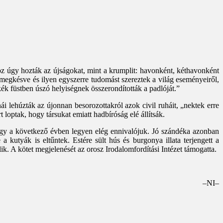
hoz úgy hozták az újságokat, mint a krumplit: havonként, kéthavonként
egkésve és ilyen egyszerre tudomást szereztek a világ eseményeiről,
kék füstben úszó helyiségnek összerondították a padlóját.”
ái lehúzták az újonnan besorozottakról azok civil ruháit, „nektek erre
loptak, hogy társukat emiatt hadbíróság elé állítsák.
 hogy a következő évben legyen elég ennivalójuk. Jó szándéka azonban
a kutyák is eltűntek. Estére sült hús és burgonya illata terjengett a
lik. A kötet megjelenését az orosz Irodalomfordítási Intézet támogatta.
–NI–