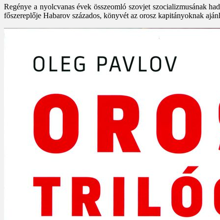
Regénye a nyolcvanas évek összeomló szovjet szocializmusának hadse
főszereplője Habarov százados, könyvét az orosz kapitányoknak aján