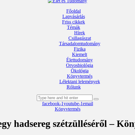
Főoldal
Lapvásárlás
Friss cikkek
Témák
Hírek
Csillagászat
Társadalomtudomány
Fizika
Kiemelt
Élettudomány
Orvosbiológia
Ökológia
Könyvtermés
Lélektani lelemények
Rólunk
facebook-1
youtube-1
email
Könyvtermés
 egy hadsereg szétzülléséről – Kö