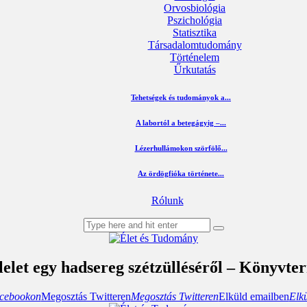
Orvosbiológia
Pszichológia
Statisztika
Társadalomtudomány
Történelem
Űrkutatás
Tehetségek és tudományok a...
A labortól a betegágyig –...
Lézerhullámokon szörfölő...
Az ördögfióka története...
Rólunk
lelet egy hadsereg szétzülléséről – Könyvte
cebookon
Megosztás Twitteren
Megosztás Twitteren
Elküld emailben
Elk