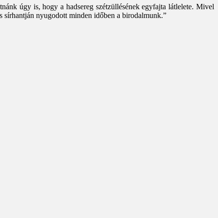
nk úgy is, hogy a hadsereg szétzüllésének egyfajta látlelete. Mivel
s sírhantján nyugodott minden időben a birodalmunk.”