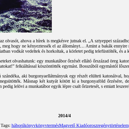
a az olvasót, ahova a hírek is megkésve jutnak el. „A sztyeppei század
t, meg hogy ne kényeztessék el az állományt… Amint a bakák ennyire m
ban vodkát vedeltek és horkoltak, a körletet pedig telefüstölték, és a 
neteket olvashatunk: egy munkatábor őrzését ellátó őrszázad öreg katon
kat!” felkiáltással köszöntötték egymást. Bosszúból egymástól lőszert 
latú szándéka, aki burgonyaellátmányuk egy részét elülteti katonáival,
megsütötték. Másnap két kutyát kötött ki a burgonyaföld őrzésére, de 
pedig lelövi a munkatábor egyik lépre csalt őrizetesét, s emiatt leszere
2014/4
Tags:
háború
könyv
könyvtermés
Magvető Kiadó
orosz
regény
történelem