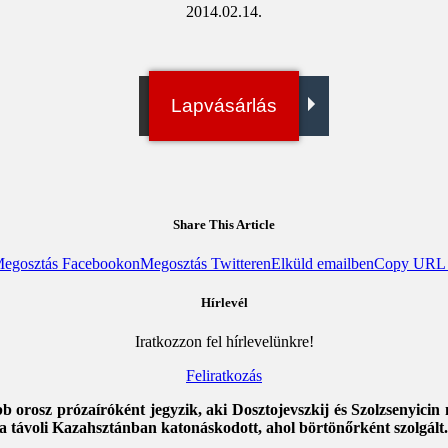
2014.02.14.
Irány a bolt!
Lapvásárlás
Digitális példány
Share This Article
egosztás Facebookon
Megosztás Twitteren
Elküld emailben
Copy URL t
Hírlevél
Iratkozzon fel hírlevelünkre!
Feliratkozás
 orosz prózaíróként jegyzik, aki Dosztojevszkij és Szolzsenyicin 
 a távoli Kazahsztánban katonáskodott, ahol börtönőrként szolgált.