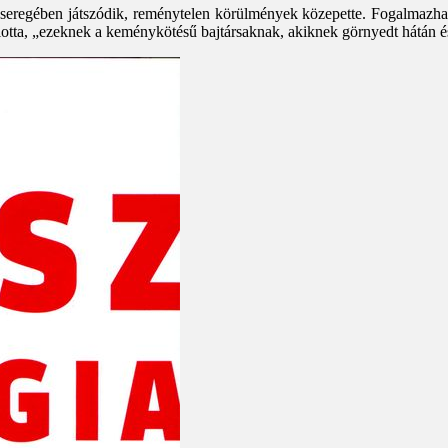
regében játszódik, reménytelen körülmények közepette. Fogalmazhatná
lotta, „ezeknek a keménykötésű bajtársaknak, akiknek görnyedt hátán é