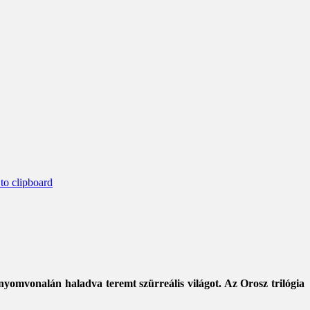
o clipboard
nyomvonalán haladva teremt szürreális világot. Az Orosz trilógia