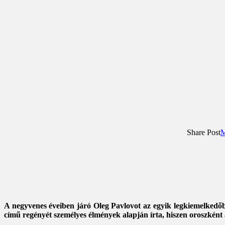
Share Post
M
A negyvenes éveiben járó Oleg Pavlovot az egyik legkiemelkedőbb
című regényét személyes élmények alapján írta, hiszen oroszként