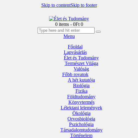
Skip to content
Skip to footer
0 items
-
0Ft
0
Menu
Főoldal
Lapvásárlás
Élet és Tudomány
Természet Világa
Valóság
Főbb rovatok
A hét kutatója
Biológia
Fizika
Földtudomány
Könyvtermés
Lélektani lelemények
Ökológia
Orvosbiológia
Pszichológia
Társadalomtudomány
Történelem