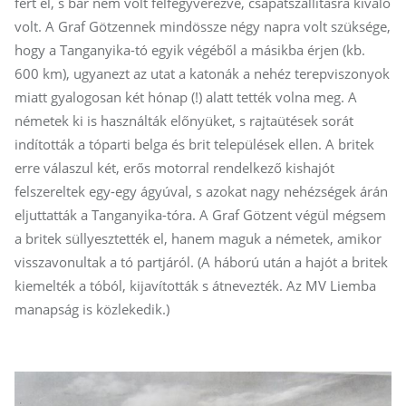
fért el, s bár nem volt felfegyverezve, csapatszállításra kiváló
volt. A Graf Götzennek mindössze négy napra volt szüksége,
hogy a Tanganyika-tó egyik végéből a másikba érjen (kb.
600 km), ugyanezt az utat a katonák a nehéz terepviszonyok
miatt gyalogosan két hónap (!) alatt tették volna meg. A
németek ki is használták előnyüket, s rajtaütések sorát
indították a tóparti belga és brit települések ellen. A britek
erre válaszul két, erős motorral rendelkező kishajót
felszereltek egy-egy ágyúval, s azokat nagy nehézségek árán
eljuttatták a Tanganyika-tóra. A Graf Götzent végül mégsem
a britek süllyesztették el, hanem maguk a németek, amikor
visszavonultak a tó partjáról. (A háború után a hajót a britek
kiemelték a tóból, kijavították s átnevezték. Az MV Liemba
manapság is közlekedik.)