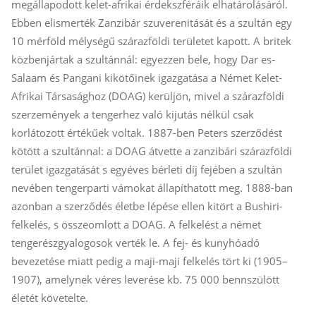
megállapodott kelet-afrikai érdekszféráik elhatárolásáról.
Ebben elismerték Zanzibár szuverenitását és a szultán egy
10 mérföld mélységű szárazföldi területet kapott. A britek
közbenjártak a szultánnál: egyezzen bele, hogy Dar es-
Salaam és Pangani kikötőinek igazgatása a Német Kelet-
Afrikai Társasághoz (DOAG) kerüljön, mivel a szárazföldi
szerzemények a tengerhez való kijutás nélkül csak
korlátozott értékűek voltak. 1887-ben Peters szerződést
kötött a szultánnal: a DOAG átvette a zanzibári szárazföldi
terület igazgatását s egyéves bérleti díj fejében a szultán
nevében tengerparti vámokat állapíthatott meg. 1888-ban
azonban a szerződés életbe lépése ellen kitört a Bushiri-
felkelés, s összeomlott a DOAG. A felkelést a német
tengerészgyalogosok verték le. A fej- és kunyhóadó
bevezetése miatt pedig a maji-maji felkelés tört ki (1905–
1907), amelynek véres leverése kb. 75 000 bennszülött
életét követelte.