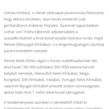
Lettow-Vorbeck, a német védcsapat parancsnoka felismerte,
hogy ekkora területen, ilyen kevés emberrel csak
gerillaháborút érdemes folytatni. Gyarmati tapasztalatait
Lothar von Trotha tábornok adjutánsaként a
századfordulótól a kínai boxerlázadás leverése során, majd
Német Délnyugat-Afrikában, s a tengerészgyalogos zászlóalj
parancsnokaként szerezte.
Német Kelet-Afrika végül is fontos mellékhadszíntér lett,
ahol közel 180 000 (időnként 300 000) katona harcolt:
helybeli németek, illetve Brit Kelet-Afrikából, Belga-
Kongóból, Dél-Afrikából, Indiából, Portugál Kelet-Afrikából,
valamint Nyugat-Afrikából érkezett antant-szövetségesek,
akiket több mint 1 millió teherhordó támogatott.
A kezdeményezés azonban a németektől indult ki:
különítményeik átjártak az északon szomszédos Ugandába