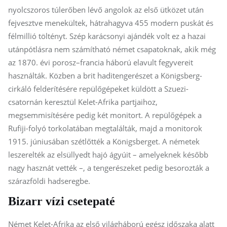
nyolcszoros túlerőben lévő angolok az első ütközet után
fejvesztve menekültek, hátrahagyva 455 modern puskát és
félmillió töltényt. Szép karácsonyi ajándék volt ez a hazai
utánpótlásra nem számítható német csapatoknak, akik még
az 1870. évi porosz–francia háború elavult fegyvereit
használták. Közben a brit haditengerészet a Königsberg-
cirkáló felderítésére repülőgépeket küldött a Szuezi-
csatornán keresztül Kelet-Afrika partjaihoz,
megsemmisítésére pedig két monitort. A repülőgépek a
Rufiji-folyó torkolatában megtalálták, majd a monitorok
1915. júniusában szétlőtték a Königsberget. A németek
leszerelték az elsüllyedt hajó ágyúit – amelyeknek később
nagy hasznát vették –, a tengerészeket pedig besorozták a
szárazföldi hadseregbe.
Bizarr vízi csetepaté
Német Kelet-Afrika az első világháború egész időszaka alatt