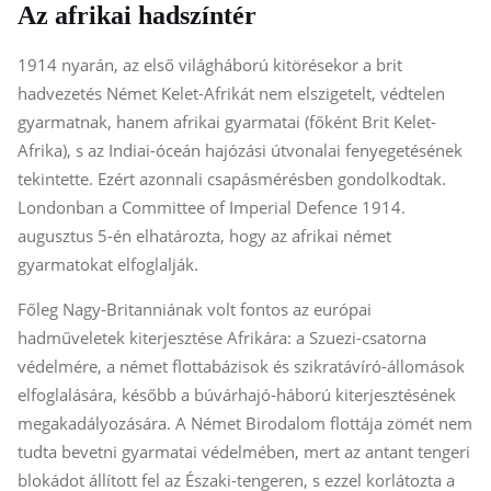
Az afrikai hadszíntér
1914 nyarán, az első világháború kitörésekor a brit
hadvezetés Német Kelet-Afrikát nem elszigetelt, védtelen
gyarmatnak, hanem afrikai gyarmatai (főként Brit Kelet-
Afrika), s az Indiai-óceán hajózási útvonalai fenyegetésének
tekintette. Ezért azonnali csapásmérésben gondolkodtak.
Londonban a Committee of Imperial Defence 1914.
augusztus 5-én elhatározta, hogy az afrikai német
gyarmatokat elfoglalják.
Főleg Nagy-Britanniának volt fontos az európai
hadműveletek kiterjesztése Afrikára: a Szuezi-csatorna
védelmére, a német flottabázisok és szikratávíró-állomások
elfoglalására, később a búvárhajó-háború kiterjesztésének
megakadályozására. A Német Birodalom flottája zömét nem
tudta bevetni gyarmatai védelmében, mert az antant tengeri
blokádot állított fel az Északi-tengeren, s ezzel korlátozta a