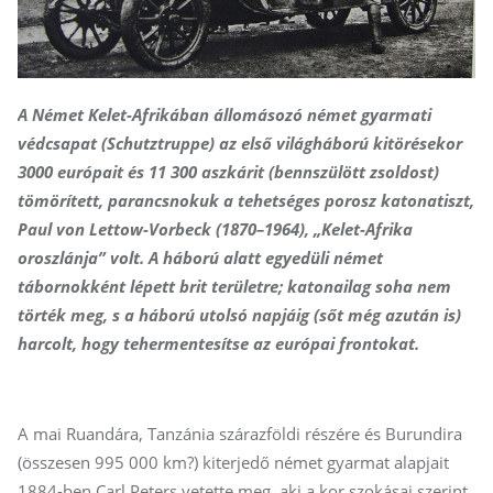
A Német Kelet-Afrikában állomásozó német gyarmati
védcsapat (Schutztruppe) az első világháború kitörésekor
3000 európait és 11 300 aszkárit (bennszülött zsoldost)
tömörített, parancsnokuk a tehetséges porosz katonatiszt,
Paul von Lettow-Vorbeck (1870–1964), „Kelet-Afrika
oroszlánja” volt. A háború alatt egyedüli német
tábornokként lépett brit területre; katonailag soha nem
törték meg, s a háború utolsó napjáig (sőt még azután is)
harcolt, hogy tehermentesítse az európai frontokat.
A mai Ruandára, Tanzánia szárazföldi részére és Burundira
(összesen 995 000 km?) kiterjedő német gyarmat alapjait
1884-ben Carl Peters vetette meg, aki a kor szokásai szerint