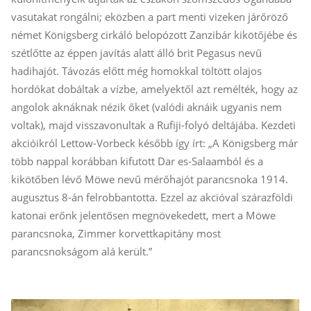
vasutakat rongálni; eközben a part menti vizeken járőröző
német Königsberg cirkáló belopózott Zanzibár kikötőjébe és
szétlőtte az éppen javítás alatt álló brit Pegasus nevű
hadihajót. Távozás előtt még homokkal töltött olajos
hordókat dobáltak a vízbe, amelyektől azt remélték, hogy az
angolok aknáknak nézik őket (valódi aknáik ugyanis nem
voltak), majd visszavonultak a Rufiji-folyó deltájába. Kezdeti
akcióikról Lettow-Vorbeck később így írt: „A Königsberg már
több nappal korábban kifutott Dar es-Salaamból és a
kikötőben lévő Möwe nevű mérőhajót parancsnoka 1914.
augusztus 8-án felrobbantotta. Ezzel az akcióval szárazföldi
katonai erőnk jelentősen megnövekedett, mert a Möwe
parancsnoka, Zimmer korvettkapitány most
parancsnokságom alá került.”