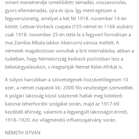
ismert menetrendje ismétlődött: támadás, visszavonulás,
gyors ellentámadás, újra és újra. Így ment egészen a
fegyverszünetig, amelyet a két fél 1918. november 14-én
kötött. Lettow-Vorbeck csapata (155 német és 1168 aszkári)
csak 1918. november 25-én tette le a fegyvert formálisan a
mai Zambia Mbala (akkor Abercorn) városa mellett. A
németek magabiztosan vonultak a brit internálásba, abban a
tudatban, hogy Németország kedvező pozícióban lesz a
béketárgyalásokon, s megtartják Német Kelet-Afrikát is.
A súlyos harcokban a szövetségesek hozzávetőlegesen 10
ezer, a német csapatok kb. 2000 fős veszteséget szenvedtek.
A polgári lakosság közül százezrek hatlak meg kötelező
katonai teherhordói szolgálat során, majd az 1917-től
kezdődő éhínség, valamint a legyengült lakosságot érintő,
1918–1920. évi világméretű influenzajárvány során.
NÉMETH ISTVÁN