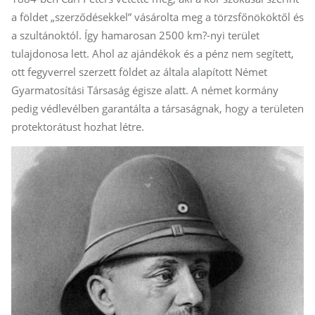
a földet „szerződésekkel” vásárolta meg a törzsfőnököktől és
a szultánoktól. Így hamarosan 2500 km?-nyi terület
tulajdonosa lett. Ahol az ajándékok és a pénz nem segített,
ott fegyverrel szerzett földet az általa alapított Német
Gyarmatosítási Társaság égisze alatt. A német kormány
pedig védlevélben garantálta a társaságnak, hogy a területen
protektorátust hozhat létre.