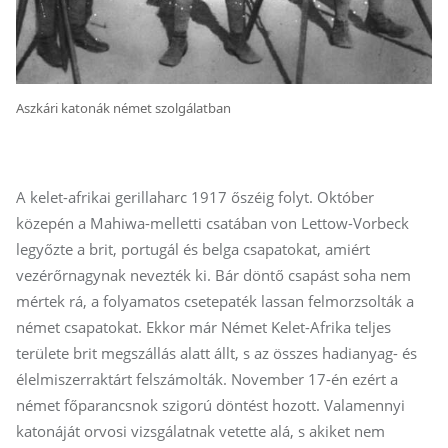
Aszkári katonák német szolgálatban
A kelet-afrikai gerillaharc 1917 őszéig folyt. Október
közepén a Mahiwa-melletti csatában von Lettow-Vorbeck
legyőzte a brit, portugál és belga csapatokat, amiért
vezérőrnagynak nevezték ki. Bár döntő csapást soha nem
mértek rá, a folyamatos csetepaték lassan felmorzsolták a
német csapatokat. Ekkor már Német Kelet-Afrika teljes
területe brit megszállás alatt állt, s az összes hadianyag- és
élelmiszerraktárt felszámolták. November 17-én ezért a
német főparancsnok szigorú döntést hozott. Valamennyi
katonáját orvosi vizsgálatnak vetette alá, s akiket nem