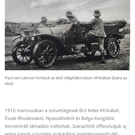
Paul von Lettow-Vorbeck az első világháborúban Afrikában (balra az
első)
1916 márciusában a szövetségesek Brit Kelet-Afrikából,
Észak-Rhodesiából, Nyaszaföldről és Belga-Kongóból
koncentrált támadást indítottak. Szárazföldi offenzívájuk új
erőre kapott a (szintén aszkárikkal megtámogatott) dél-