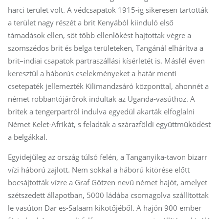
harci terület volt. A védcsapatok 1915-ig sikeresen tartották
a terület nagy részét a brit Kenyából kiinduló első
támadások ellen, sőt több ellenlökést hajtottak végre a
szomszédos brit és belga területeken, Tangánál elhárítva a
brit–indiai csapatok partraszállási kísérletét is. Másfél éven
keresztül a háborús cselekményeket a határ menti
csetepaték jellemezték Kilimandzsáró központtal, ahonnét a
német robbantójárőrök indultak az Uganda-vasúthoz. A
britek a tengerpartról indulva egyedül akarták elfoglalni
Német Kelet-Afrikát, s feladták a szárazföldi együttműködést
a belgákkal.
Egyidejűleg az ország túlsó felén, a Tanganyika-tavon bizarr
vízi háború zajlott. Nem sokkal a háború kitörése előtt
bocsájtották vízre a Graf Götzen nevű német hajót, amelyet
szétszedett állapotban, 5000 ládába csomagolva szállítottak
le vasúton Dar es-Salaam kikötőjéből. A hajón 900 ember