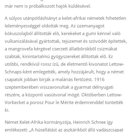
már nem is próbálkozott hajók küldésével.
A súlyos utánpótláshiányt a kelet-afrikai németek hihetetlen
leleményességgel oldották meg. Az üzemanyagot
kókuszolajból állították elő, kerekeket a gumi kénnel való
vulkanizálásával gyártottak, tejüzemet és szövödét építettek,
a mangrovefa kérgével cserzett állatbőrökből csizmákat
szabtak, kinintartalmú gyógyszereket állítottak elő. Ez
utóbbi, rendkívül rossz ízű, de életmentő kivonatot Lettow-
Schnaps-ként emlegették, amely hozzájárult, hogy a német
csapatok jobban bírják a maláriás fertőzést. 1916
szeptemberében visszavonultak a gyarmat délnyugati
részére, a központi vasútvonal mögé. Októberben Lettow-
Vorbecket a porosz Pour le Mérite érdemrenddel tüntették
ki.
Német Kelet-Afrika kormányzója, Heinrich Schnee így
emlékezett: „A húsellátást az aszkárikból álló vadászcsapat