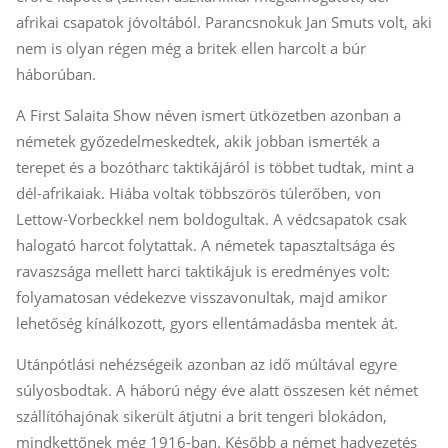
afrikai csapatok jóvoltából. Parancsnokuk Jan Smuts volt, aki
nem is olyan régen még a britek ellen harcolt a búr
háborúban.
A First Salaita Show néven ismert ütközetben azonban a
németek győzedelmeskedtek, akik jobban ismerték a
terepet és a bozótharc taktikájáról is többet tudtak, mint a
dél-afrikaiak. Hiába voltak többszörös túlerőben, von
Lettow-Vorbeckkel nem boldogultak. A védcsapatok csak
halogató harcot folytattak. A németek tapasztaltsága és
ravaszsága mellett harci taktikájuk is eredményes volt:
folyamatosan védekezve visszavonultak, majd amikor
lehetőség kínálkozott, gyors ellentámadásba mentek át.
Utánpótlási nehézségeik azonban az idő múltával egyre
súlyosbodtak. A háború négy éve alatt összesen két német
szállítóhajónak sikerült átjutni a brit tengeri blokádon,
mindkettőnek még 1916-ban. Később a német hadvezetés