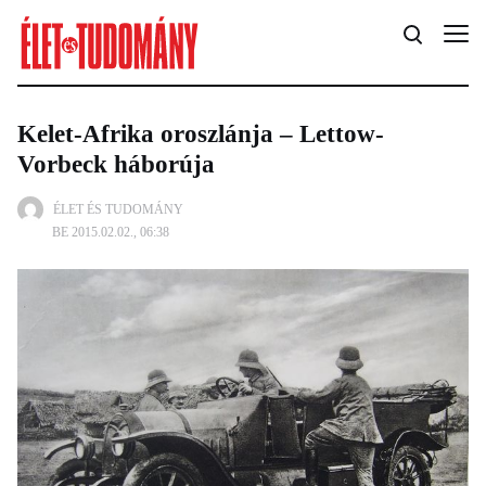
Kelet-Afrika oroszlánja – Lettow-
Vorbeck háborúja
ÉLET ÉS TUDOMÁNY
BE 2015.02.02., 06:38