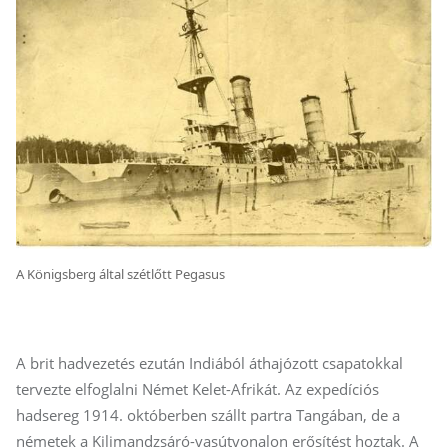
A Königsberg által szétlőtt Pegasus
A brit hadvezetés ezután Indiából áthajózott csapatokkal
tervezte elfoglalni Német Kelet-Afrikát. Az expedíciós
hadsereg 1914. októberben szállt partra Tangában, de a
németek a Kilimandzsáró-vasútvonalon erősítést hoztak. A