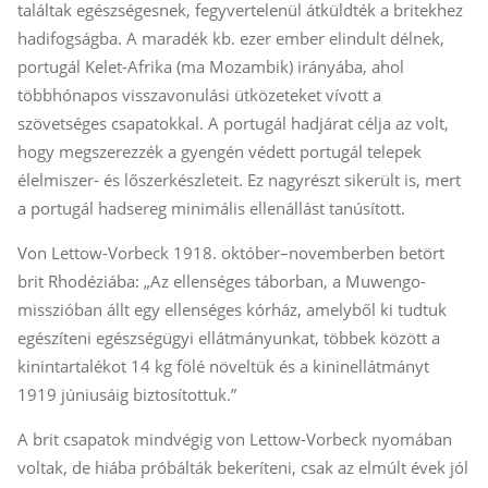
találtak egészségesnek, fegyvertelenül átküldték a britekhez
hadifogságba. A maradék kb. ezer ember elindult délnek,
portugál Kelet-Afrika (ma Mozambik) irányába, ahol
többhónapos visszavonulási ütközeteket vívott a
szövetséges csapatokkal. A portugál hadjárat célja az volt,
hogy megszerezzék a gyengén védett portugál telepek
élelmiszer- és lőszerkészleteit. Ez nagyrészt sikerült is, mert
a portugál hadsereg minimális ellenállást tanúsított.
Von Lettow-Vorbeck 1918. október–novemberben betört
brit Rhodéziába: „Az ellenséges táborban, a Muwengo-
misszióban állt egy ellenséges kórház, amelyből ki tudtuk
egészíteni egészségügyi ellátmányunkat, többek között a
kinintartalékot 14 kg fölé növeltük és a kininellátmányt
1919 júniusáig biztosítottuk.”
A brit csapatok mindvégig von Lettow-Vorbeck nyomában
voltak, de hiába próbálták bekeríteni, csak az elmúlt évek jól