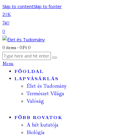
Skip to content
Skip to footer
20K
740
0
0 items
-
0Ft
0
Menu
FŐOLDAL
LAPVÁSÁRLÁS
Élet és Tudomány
Természet Világa
Valóság
FŐBB ROVATOK
A hét kutatója
Biológia