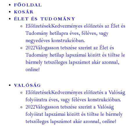
FŐOLDAL
KOSÁR
ÉLET ÉS TUDOMÁNY
Előfizetések
Kedvezményes előfizetés az Élet és
Tudomány hetilapra éves, féléves, vagy
negyedéves konstrukcióban.
2022
Válogasson tetszése szerint az Élet és
Tudomány hetilap lapszámai között és töltse le
bármely tetszőleges lapszámot akár azonnal,
online!
VALÓSÁG
Előfizetések
Kedvezményes előfizetés a Valóság
folyóiratra éves, vagy féléves konstrukcióban.
2022
Válogasson tetszése szerint a Valóság
folyóirat lapszámai között és töltse le bármely
tetszőleges lapszámot akár azonnal, online!