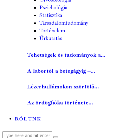
Pszichológia
Statisztika
Társadalomtudomány
Történelem
Űrkutatás
Tehetségek és tudományok a...
A labortól a betegágyig –...
Lézerhullámokon szörfölő...
Az ördögfióka története...
RÓLUNK