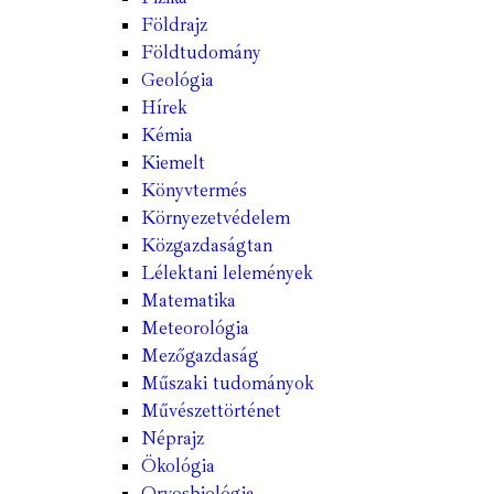
Földrajz
Földtudomány
Geológia
Hírek
Kémia
Kiemelt
Könyvtermés
Környezetvédelem
Közgazdaságtan
Lélektani lelemények
Matematika
Meteorológia
Mezőgazdaság
Műszaki tudományok
Művészettörténet
Néprajz
Ökológia
Orvosbiológia