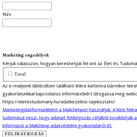
Név
Marketing engedélyek
Kérjük válasszon, hogyan kereshetjük fel önt az Élet és Tudom
Email
Az e-mailjeink láblécében található linkre kattintva bármikor lei
gyakorlatunkkal kapcsolatos információkért látogassa meg webo
https://eletestudomany.hu/adatkezelesi-tajekoztato/
Marketingplatformunkként a Mailchimpet használjuk. A lenti felir
tudomásul veszi, hogy adatait feldolgozás céljából továbbítják 
információ a Mailchimp adatvédelmi gyakorlatáról itt.