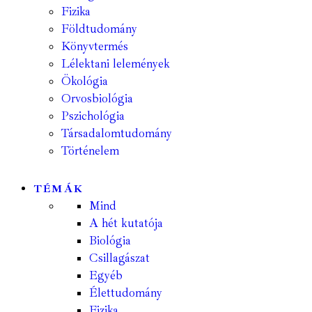
Fizika
Földtudomány
Könyvtermés
Lélektani lelemények
Ökológia
Orvosbiológia
Pszichológia
Társadalomtudomány
Történelem
TÉMÁK
Mind
A hét kutatója
Biológia
Csillagászat
Egyéb
Élettudomány
Fizika