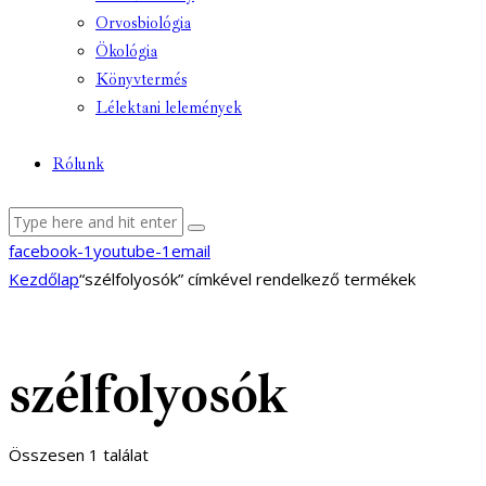
Orvosbiológia
Ökológia
Könyvtermés
Lélektani lelemények
Rólunk
facebook-1
youtube-1
email
Kezdőlap
“szélfolyosók” címkével rendelkező termékek
szélfolyosók
Összesen 1 találat