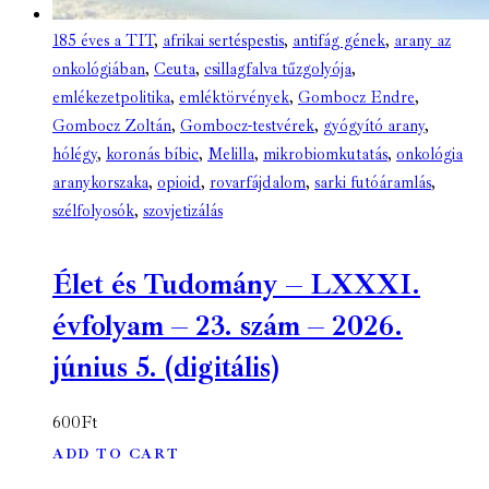
185 éves a TIT
,
afrikai sertéspestis
,
antifág gének
,
arany az
onkológiában
,
Ceuta
,
csillagfalva tűzgolyója
,
emlékezetpolitika
,
emléktörvények
,
Gombocz Endre
,
Gombocz Zoltán
,
Gombocz-testvérek
,
gyógyító arany
,
hólégy
,
koronás bíbic
,
Melilla
,
mikrobiomkutatás
,
onkológia
aranykorszaka
,
opioid
,
rovarfájdalom
,
sarki futóáramlás
,
szélfolyosók
,
szovjetizálás
Élet és Tudomány – LXXXI.
évfolyam – 23. szám – 2026.
június 5. (digitális)
600
Ft
ADD TO CART