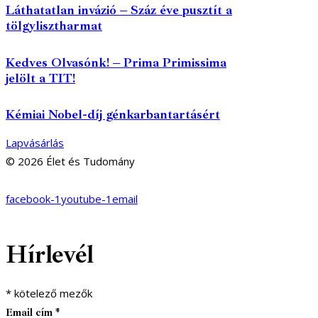
Láthatatlan invázió – Száz éve pusztít a
tölgylisztharmat
Kedves Olvasónk! – Prima Primissima
jelölt a TIT!
Kémiai Nobel-díj génkarbantartásért
Lapvásárlás
© 2026 Élet és Tudomány
facebook-1
youtube-1
email
Hírlevél
*
kötelező mezők
Email cím
*