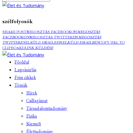
szélfolyosók
SHARE POST
MEGOSZTÁS FACEBOOKON
MEGOSZTÁS
FACEBOOKON
MEGOSZTÁS TWITTEREN
MEGOSZTÁS
TWITTEREN
ELKÜLD EMAILBEN
ELKÜLD EMAILBEN
COPY URL TO
CLIPBOARD
LINK KÜLDÉSE
Főoldal
Lapvásárlás
Friss cikkek
Témák
Hírek
Csillagászat
Társadalomtudomány
Fizika
Kiemelt
Élettudomány