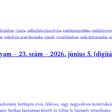
ológiában
,
Ceuta
,
csillagfalva tűzgolyója
,
emlékezetpolitika
,
emléktörvén
ás
,
onkológia aranykorszaka
,
opioid
,
rovarfájdalom
,
sarki futóáramlás
,
s
 – 23. szám – 2026. június 5. (digitál
Tudomány hetilapra éves, féléves, vagy negyedéves konstrukci
ány hetilap lapszámai között és töltse le bármely tetszőleges 