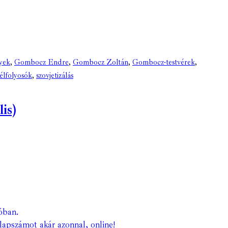
yek
,
Gombocz Endre
,
Gombocz Zoltán
,
Gombocz-testvérek
,
zélfolyosók
,
szovjetizálás
is)
óban.
lapszámot akár azonnal, online!