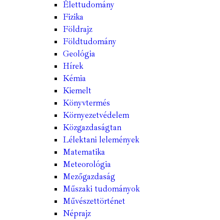
Élettudomány
Fizika
Földrajz
Földtudomány
Geológia
Hírek
Kémia
Kiemelt
Könyvtermés
Környezetvédelem
Közgazdaságtan
Lélektani lelemények
Matematika
Meteorológia
Mezőgazdaság
Műszaki tudományok
Művészettörténet
Néprajz