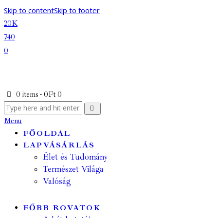
Skip to content
Skip to footer
20K
740
0
0 items
-
0Ft
0
Menu
FŐOLDAL
LAPVÁSÁRLÁS
Élet és Tudomány
Természet Világa
Valóság
FŐBB ROVATOK