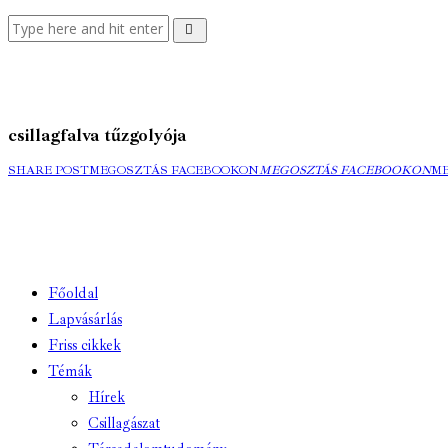
csillagfalva tűzgolyója
SHARE POST
MEGOSZTÁS FACEBOOKON
MEGOSZTÁS FACEBOOKON
M
Főoldal
Lapvásárlás
Friss cikkek
Témák
Hírek
Csillagászat