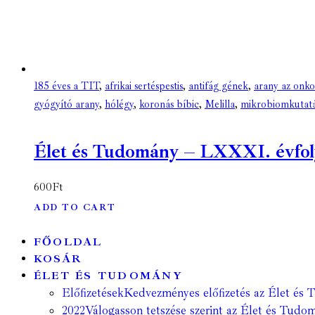
185 éves a TIT
,
afrikai sertéspestis
,
antifág gének
,
arany az onk
gyógyító arany
,
hólégy
,
koronás bíbic
,
Melilla
,
mikrobiomkutat
Élet és Tudomány – LXXXI. évfolyam
600
Ft
ADD TO CART
FŐOLDAL
KOSÁR
ÉLET ÉS TUDOMÁNY
Előfizetések
Kedvezményes előfizetés az Élet és 
2022
Válogasson tetszése szerint az Élet és Tudom