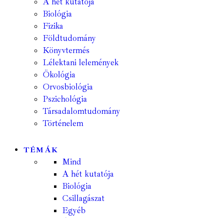
A hét kutatója
Biológia
Fizika
Földtudomány
Könyvtermés
Lélektani lelemények
Ökológia
Orvosbiológia
Pszichológia
Társadalomtudomány
Történelem
TÉMÁK
Mind
A hét kutatója
Biológia
Csillagászat
Egyéb