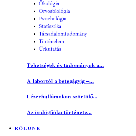
Ökológia
Orvosbiológia
Pszichológia
Statisztika
Társadalomtudomány
Történelem
Űrkutatás
Tehetségek és tudományok a...
A labortól a betegágyig –...
Lézerhullámokon szörfölő...
Az ördögfióka története...
RÓLUNK