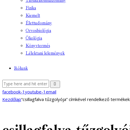
Társadalomtudomány
Fizika
Kiemelt
Élettudomány
Orvosbiológia
Ökológia
Könyvtermés
Lélektani lelemények
Rólunk
facebook-1
youtube-1
email
Kezdőlap
“csillagfalva tűzgolyója” címkével rendelkező termékek