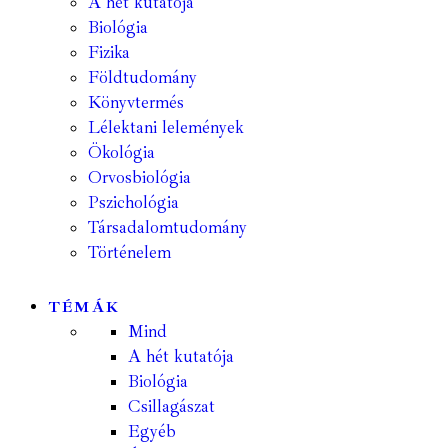
A hét kutatója
Biológia
Fizika
Földtudomány
Könyvtermés
Lélektani lelemények
Ökológia
Orvosbiológia
Pszichológia
Társadalomtudomány
Történelem
TÉMÁK
Mind
A hét kutatója
Biológia
Csillagászat
Egyéb