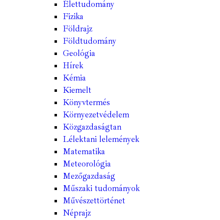
Élettudomány
Fizika
Földrajz
Földtudomány
Geológia
Hírek
Kémia
Kiemelt
Könyvtermés
Környezetvédelem
Közgazdaságtan
Lélektani lelemények
Matematika
Meteorológia
Mezőgazdaság
Műszaki tudományok
Művészettörténet
Néprajz