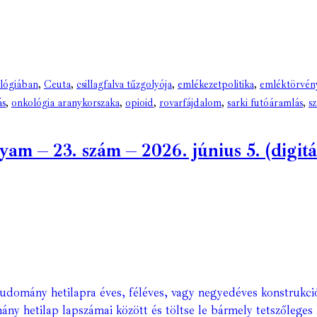
ológiában
,
Ceuta
,
csillagfalva tűzgolyója
,
emlékezetpolitika
,
emléktörvén
ás
,
onkológia aranykorszaka
,
opioid
,
rovarfájdalom
,
sarki futóáramlás
,
s
 – 23. szám – 2026. június 5. (digitál
Tudomány hetilapra éves, féléves, vagy negyedéves konstrukci
ány hetilap lapszámai között és töltse le bármely tetszőleges 