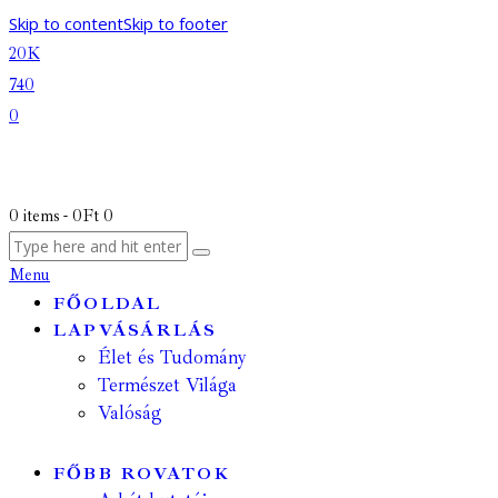
Skip to content
Skip to footer
20K
740
0
0 items
-
0Ft
0
Menu
FŐOLDAL
LAPVÁSÁRLÁS
Élet és Tudomány
Természet Világa
Valóság
FŐBB ROVATOK