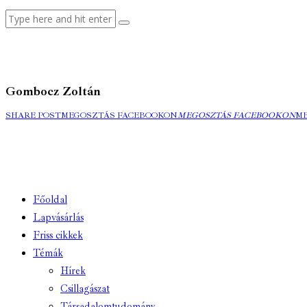
Gombocz Zoltán
SHARE POST
MEGOSZTÁS FACEBOOKON
MEGOSZTÁS FACEBOOKON
M
Főoldal
Lapvásárlás
Friss cikkek
Témák
Hírek
Csillagászat
Társadalomtudomány