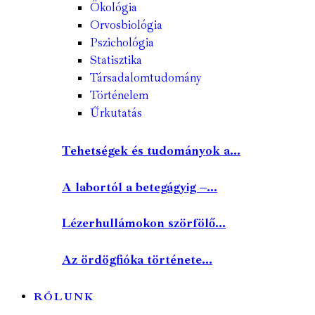
Ökológia
Orvosbiológia
Pszichológia
Statisztika
Társadalomtudomány
Történelem
Űrkutatás
Tehetségek és tudományok a...
A labortól a betegágyig –...
Lézerhullámokon szörfölő...
Az ördögfióka története...
RÓLUNK