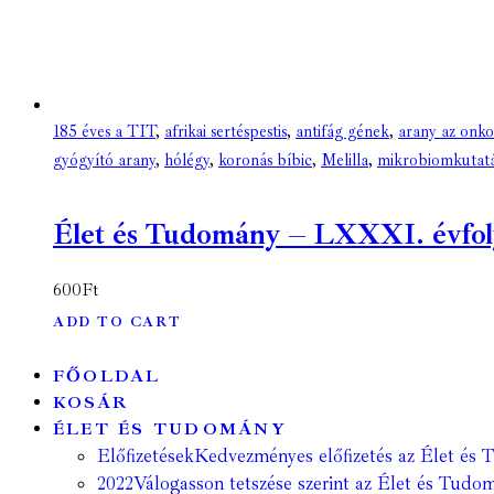
185 éves a TIT
,
afrikai sertéspestis
,
antifág gének
,
arany az onk
gyógyító arany
,
hólégy
,
koronás bíbic
,
Melilla
,
mikrobiomkutat
Élet és Tudomány – LXXXI. évfolyam
600
Ft
ADD TO CART
FŐOLDAL
KOSÁR
ÉLET ÉS TUDOMÁNY
Előfizetések
Kedvezményes előfizetés az Élet és 
2022
Válogasson tetszése szerint az Élet és Tudom