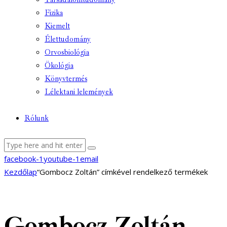
Fizika
Kiemelt
Élettudomány
Orvosbiológia
Ökológia
Könyvtermés
Lélektani lelemények
Rólunk
facebook-1
youtube-1
email
Kezdőlap
“Gombocz Zoltán” címkével rendelkező termékek
Gombocz Zoltán