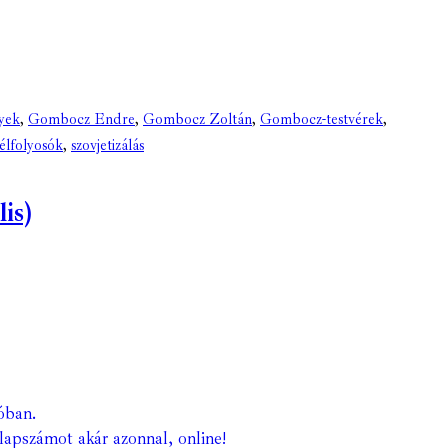
yek
,
Gombocz Endre
,
Gombocz Zoltán
,
Gombocz-testvérek
,
zélfolyosók
,
szovjetizálás
is)
óban.
lapszámot akár azonnal, online!