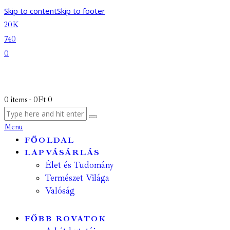
Skip to content
Skip to footer
20K
740
0
0 items
-
0Ft
0
Menu
FŐOLDAL
LAPVÁSÁRLÁS
Élet és Tudomány
Természet Világa
Valóság
FŐBB ROVATOK