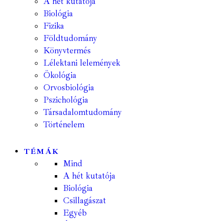
A hét kutatója
Biológia
Fizika
Földtudomány
Könyvtermés
Lélektani lelemények
Ökológia
Orvosbiológia
Pszichológia
Társadalomtudomány
Történelem
TÉMÁK
Mind
A hét kutatója
Biológia
Csillagászat
Egyéb