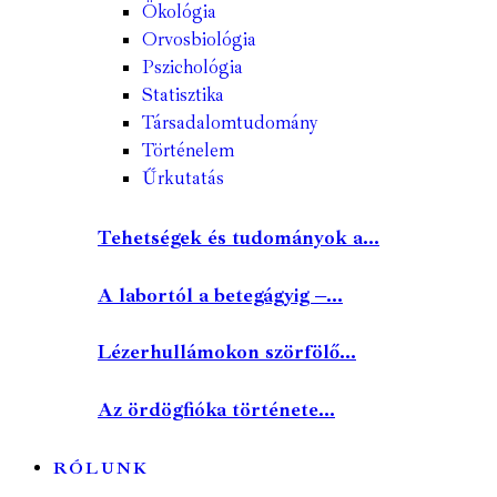
Ökológia
Orvosbiológia
Pszichológia
Statisztika
Társadalomtudomány
Történelem
Űrkutatás
Tehetségek és tudományok a...
A labortól a betegágyig –...
Lézerhullámokon szörfölő...
Az ördögfióka története...
RÓLUNK