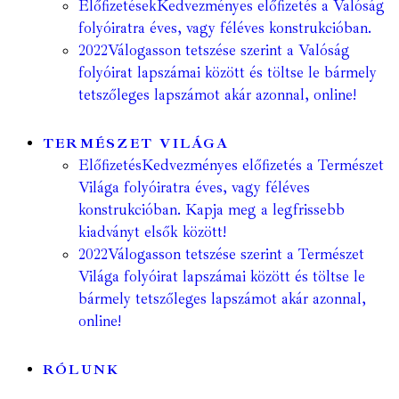
Előfizetések
Kedvezményes előfizetés a Valóság
folyóiratra éves, vagy féléves konstrukcióban.
2022
Válogasson tetszése szerint a Valóság
folyóirat lapszámai között és töltse le bármely
tetszőleges lapszámot akár azonnal, online!
TERMÉSZET VILÁGA
Előfizetés
Kedvezményes előfizetés a Természet
Világa folyóiratra éves, vagy féléves
konstrukcióban. Kapja meg a legfrissebb
kiadványt elsők között!
2022
Válogasson tetszése szerint a Természet
Világa folyóirat lapszámai között és töltse le
bármely tetszőleges lapszámot akár azonnal,
online!
RÓLUNK