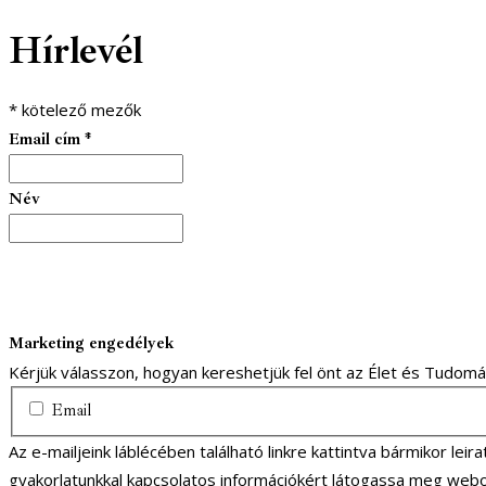
Hírlevél
*
kötelező mezők
Email cím
*
Név
Marketing engedélyek
Kérjük válasszon, hogyan kereshetjük fel önt az Élet és Tudom
Email
Az e-mailjeink láblécében található linkre kattintva bármikor lei
gyakorlatunkkal kapcsolatos információkért látogassa meg webo