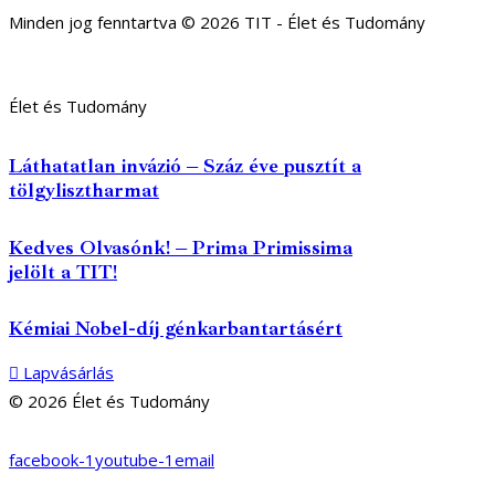
Minden jog fenntartva © 2026 TIT - Élet és Tudomány
Élet és Tudomány
Láthatatlan invázió – Száz éve pusztít a
tölgylisztharmat
Kedves Olvasónk! – Prima Primissima
jelölt a TIT!
Kémiai Nobel-díj génkarbantartásért
Lapvásárlás
© 2026 Élet és Tudomány
facebook-1
youtube-1
email