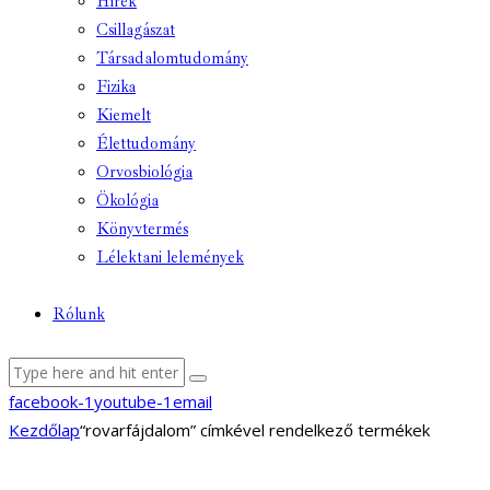
Hírek
Csillagászat
Társadalomtudomány
Fizika
Kiemelt
Élettudomány
Orvosbiológia
Ökológia
Könyvtermés
Lélektani lelemények
Rólunk
facebook-1
youtube-1
email
Kezdőlap
“rovarfájdalom” címkével rendelkező termékek