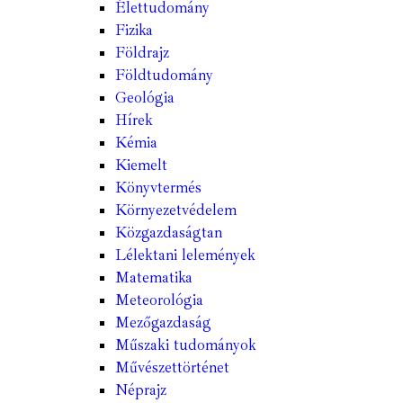
Élettudomány
Fizika
Földrajz
Földtudomány
Geológia
Hírek
Kémia
Kiemelt
Könyvtermés
Környezetvédelem
Közgazdaságtan
Lélektani lelemények
Matematika
Meteorológia
Mezőgazdaság
Műszaki tudományok
Művészettörténet
Néprajz