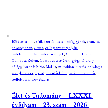
185 éves a TIT
,
afrikai sertéspestis
,
antifág gének
,
arany az
onkológiában
,
Ceuta
,
csillagfalva tűzgolyója
,
emlékezetpolitika
,
emléktörvények
,
Gombocz Endre
,
Gombocz Zoltán
,
Gombocz-testvérek
,
gyógyító arany
,
hólégy
,
koronás bíbic
,
Melilla
,
mikrobiomkutatás
,
onkológia
aranykorszaka
,
opioid
,
rovarfájdalom
,
sarki futóáramlás
,
szélfolyosók
,
szovjetizálás
Élet és Tudomány – LXXXI.
évfolyam – 23. szám – 2026.