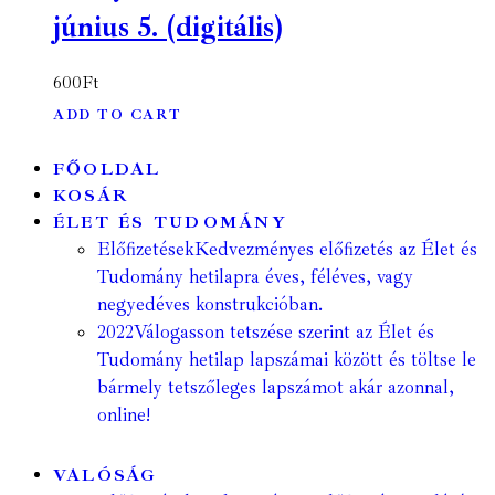
június 5. (digitális)
600
Ft
ADD TO CART
FŐOLDAL
KOSÁR
ÉLET ÉS TUDOMÁNY
Előfizetések
Kedvezményes előfizetés az Élet és
Tudomány hetilapra éves, féléves, vagy
negyedéves konstrukcióban.
2022
Válogasson tetszése szerint az Élet és
Tudomány hetilap lapszámai között és töltse le
bármely tetszőleges lapszámot akár azonnal,
online!
VALÓSÁG