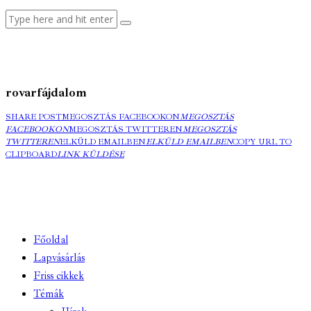
rovarfájdalom
SHARE POST
MEGOSZTÁS FACEBOOKON
MEGOSZTÁS
FACEBOOKON
MEGOSZTÁS TWITTEREN
MEGOSZTÁS
TWITTEREN
ELKÜLD EMAILBEN
ELKÜLD EMAILBEN
COPY URL TO
CLIPBOARD
LINK KÜLDÉSE
Főoldal
Lapvásárlás
Friss cikkek
Témák