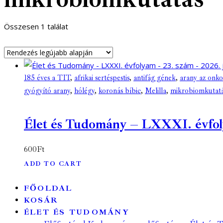
Összesen 1 találat
185 éves a TIT
,
afrikai sertéspestis
,
antifág gének
,
arany az onk
gyógyító arany
,
hólégy
,
koronás bíbic
,
Melilla
,
mikrobiomkutat
Élet és Tudomány – LXXXI. évfolyam
600
Ft
ADD TO CART
FŐOLDAL
KOSÁR
ÉLET ÉS TUDOMÁNY