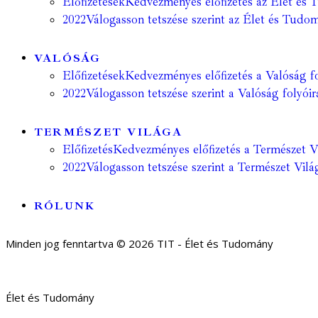
Előfizetések
Kedvezményes előfizetés az Élet és 
2022
Válogasson tetszése szerint az Élet és Tudom
VALÓSÁG
Előfizetések
Kedvezményes előfizetés a Valóság fo
2022
Válogasson tetszése szerint a Valóság folyóir
TERMÉSZET VILÁGA
Előfizetés
Kedvezményes előfizetés a Természet Vil
2022
Válogasson tetszése szerint a Természet Világ
RÓLUNK
Minden jog fenntartva © 2026 TIT - Élet és Tudomány
Élet és Tudomány