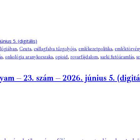
ológiában
,
Ceuta
,
csillagfalva tűzgolyója
,
emlékezetpolitika
,
emléktörvén
ás
,
onkológia aranykorszaka
,
opioid
,
rovarfájdalom
,
sarki futóáramlás
,
s
 – 23. szám – 2026. június 5. (digitál