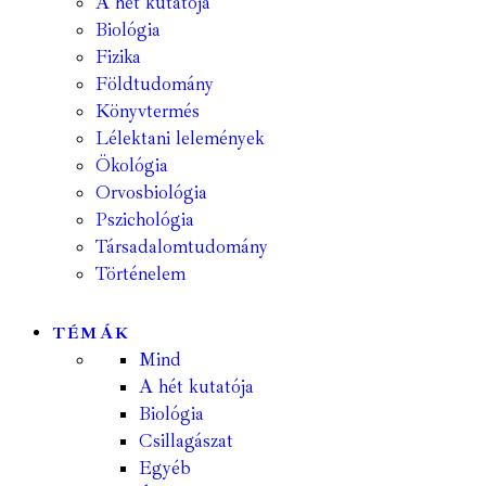
A hét kutatója
Biológia
Fizika
Földtudomány
Könyvtermés
Lélektani lelemények
Ökológia
Orvosbiológia
Pszichológia
Társadalomtudomány
Történelem
TÉMÁK
Mind
A hét kutatója
Biológia
Csillagászat
Egyéb