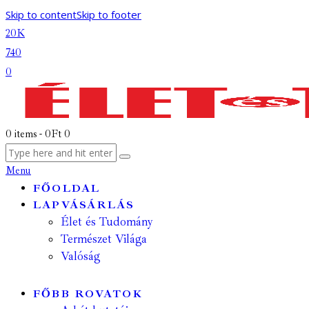
Skip to content
Skip to footer
20K
740
0
0 items
-
0Ft
0
Menu
FŐOLDAL
LAPVÁSÁRLÁS
Élet és Tudomány
Természet Világa
Valóság
FŐBB ROVATOK