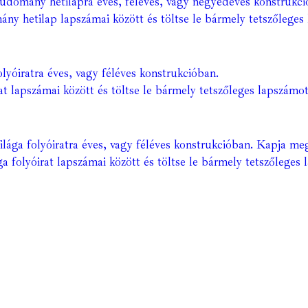
Tudomány hetilapra éves, féléves, vagy negyedéves konstrukci
ány hetilap lapszámai között és töltse le bármely tetszőleges 
lyóiratra éves, vagy féléves konstrukcióban.
at lapszámai között és töltse le bármely tetszőleges lapszámot
ága folyóiratra éves, vagy féléves konstrukcióban. Kapja meg
a folyóirat lapszámai között és töltse le bármely tetszőleges 