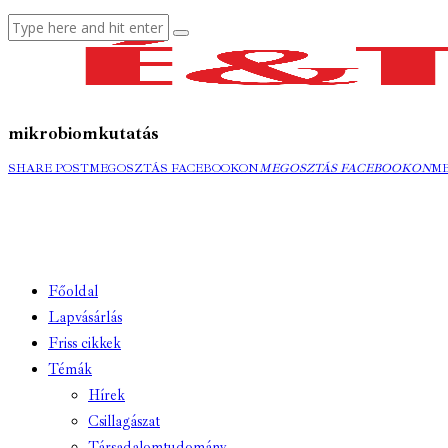
mikrobiomkutatás
SHARE POST
MEGOSZTÁS FACEBOOKON
MEGOSZTÁS FACEBOOKON
M
Főoldal
Lapvásárlás
Friss cikkek
Témák
Hírek
Csillagászat
Társadalomtudomány