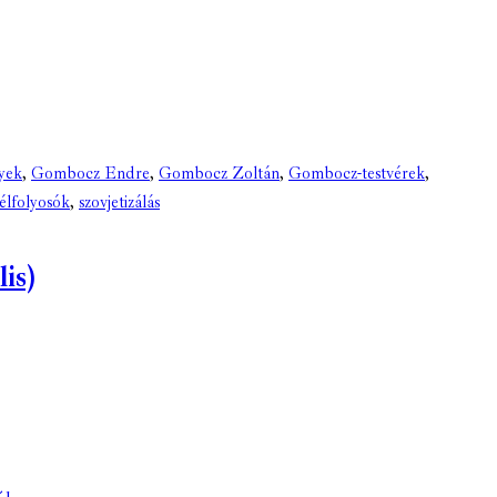
yek
,
Gombocz Endre
,
Gombocz Zoltán
,
Gombocz-testvérek
,
zélfolyosók
,
szovjetizálás
is)