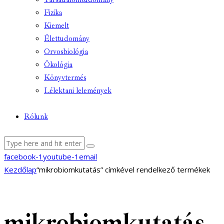
Fizika
Kiemelt
Élettudomány
Orvosbiológia
Ökológia
Könyvtermés
Lélektani lelemények
Rólunk
facebook-1
youtube-1
email
Kezdőlap
“mikrobiomkutatás” címkével rendelkező termékek
mikrobiomkutatás