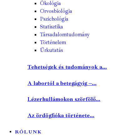
Ökológia
Orvosbiológia
Pszichológia
Statisztika
Társadalomtudomány
Történelem
Űrkutatás
Tehetségek és tudományok a...
A labortól a betegágyig –...
Lézerhullámokon szörfölő...
Az ördögfióka története...
RÓLUNK