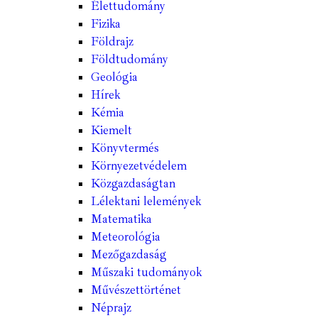
Élettudomány
Fizika
Földrajz
Földtudomány
Geológia
Hírek
Kémia
Kiemelt
Könyvtermés
Környezetvédelem
Közgazdaságtan
Lélektani lelemények
Matematika
Meteorológia
Mezőgazdaság
Műszaki tudományok
Művészettörténet
Néprajz