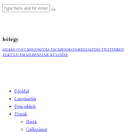
hólégy
MEGOSZTÁS
MEGOSZTÁS
ELK
SHARE POST
MEGOSZTÁS FACEBOOKON
MEGOSZTÁS TWITTEREN
FACEBOOKON
COPY
TWITTEREN
EMA
ELKÜLD EMAILBEN
LINK KÜLDÉSE
URL
TO
CLIPBOARD
Főoldal
Lapvásárlás
Friss cikkek
Témák
Hírek
Csillagászat