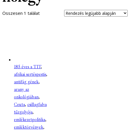
Összesen 1 találat
185 éves a TIT
,
afrikai sertéspestis
,
antifág gének
,
arany az
onkológiában
,
Ceuta
,
csillagfalva
tűzgolyója
,
emlékezetpolitika
,
emléktörvények
,