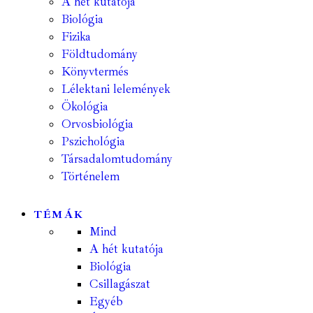
A hét kutatója
Biológia
Fizika
Földtudomány
Könyvtermés
Lélektani lelemények
Ökológia
Orvosbiológia
Pszichológia
Társadalomtudomány
Történelem
TÉMÁK
Mind
A hét kutatója
Biológia
Csillagászat
Egyéb