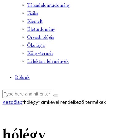
Társadalomtudomány
Fizika
Kiemelt
Élettudomány
Orvosbiológia
Ökológia
Könyvtermés
Lélektani lelemények
Rólunk
facebook-
youtube-
email
Kezdőlap
“hólégy” címkével rendelkező termékek
1
1
hólégy