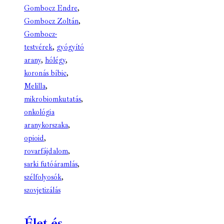
Gombocz Endre
,
Gombocz Zoltán
,
Gombocz-
testvérek
,
gyógyító
arany
,
hólégy
,
koronás bíbic
,
Melilla
,
mikrobiomkutatás
,
onkológia
aranykorszaka
,
opioid
,
rovarfájdalom
,
sarki futóáramlás
,
szélfolyosók
,
szovjetizálás
Élet és