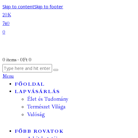
Skip to content
Skip to footer
20K
740
0
0 items
-
0Ft
0
Menu
FŐOLDAL
LAPVÁSÁRLÁS
Élet és Tudomány
Természet Világa
Valóság
FŐBB ROVATOK