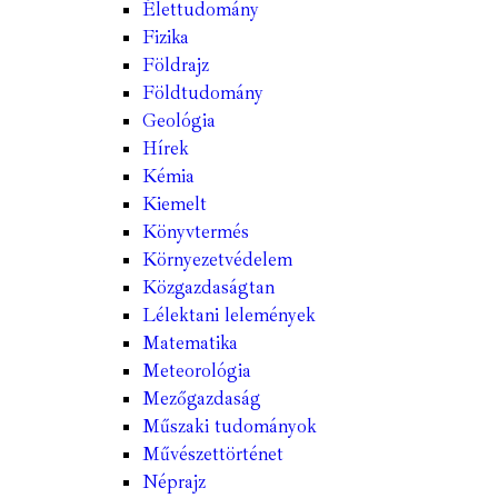
Élettudomány
Fizika
Földrajz
Földtudomány
Geológia
Hírek
Kémia
Kiemelt
Könyvtermés
Környezetvédelem
Közgazdaságtan
Lélektani lelemények
Matematika
Meteorológia
Mezőgazdaság
Műszaki tudományok
Művészettörténet
Néprajz