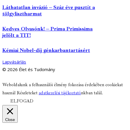
Láthatatlan invázió – Száz éve pusztít a
tölgylisztharmat
Kedves Olvasónk! – Prima Primissima
jelölt a TIT!
Kémiai Nobel-díj génkarbantartásért
Lapvásárlás
© 2026 Élet és Tudomány
facebook-
youtube-
email
Weboldalunk a felhasználói élmény fokozása érdekében cookiekat
1
1
használ Részleteket
adatkezelési tájékoztató
nkban talál.
ELFOGAD
Close