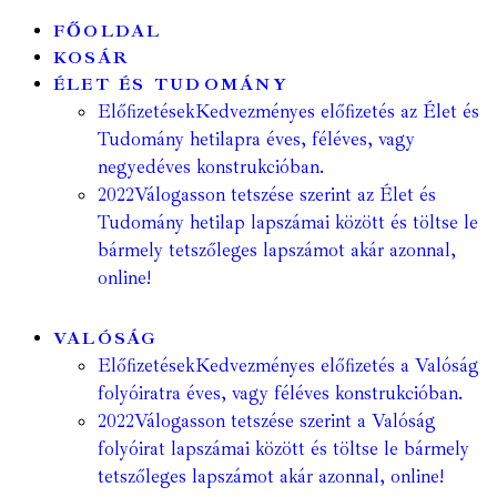
FŐOLDAL
KOSÁR
ÉLET ÉS TUDOMÁNY
Előfizetések
Kedvezményes előfizetés az Élet és
Tudomány hetilapra éves, féléves, vagy
negyedéves konstrukcióban.
2022
Válogasson tetszése szerint az Élet és
Tudomány hetilap lapszámai között és töltse le
bármely tetszőleges lapszámot akár azonnal,
online!
VALÓSÁG
Előfizetések
Kedvezményes előfizetés a Valóság
folyóiratra éves, vagy féléves konstrukcióban.
2022
Válogasson tetszése szerint a Valóság
folyóirat lapszámai között és töltse le bármely
tetszőleges lapszámot akár azonnal, online!