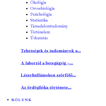
Ökológia
Orvosbiológia
Pszichológia
Statisztika
Társadalomtudomány
Történelem
Űrkutatás
Tehetségek és tudományok a...
A labortól a betegágyig –...
Lézerhullámokon szörfölő...
Az ördögfióka története...
RÓLUNK