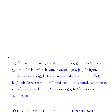
agyébresztő fanyar íz
,
Balaton
,
bonobó
,
gammakitörések
,
gyíkmadár
,
Horváth István
,
inváziós fajok
,
jaguársügér
,
jótékony fanyarság
,
kutyával könnyebb
,
kvantumelmélet
,
legősibb faszerszámok
,
málenkij robot
,
neuronok szigetelése
,
röpképesség
,
sarki fény
,
Shirakawa-gö
,
töltés-energia
szeparáció