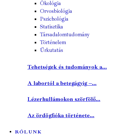
Ökológia
Orvosbiológia
Pszichológia
Statisztika
Társadalomtudomány
Történelem
Űrkutatás
Tehetségek és tudományok a...
A labortól a betegágyig –...
Lézerhullámokon szörfölő...
Az ördögfióka története...
RÓLUNK