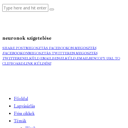
neuronok szigetelése
SHARE POST
MEGOSZTÁS FACEBOOKON
MEGOSZTÁS
FACEBOOKON
MEGOSZTÁS TWITTEREN
MEGOSZTÁS
TWITTEREN
ELKÜLD EMAILBEN
ELKÜLD EMAILBEN
COPY URL TO
CLIPBOARD
LINK KÜLDÉSE
Főoldal
Lapvásárlás
Friss cikkek
Témák