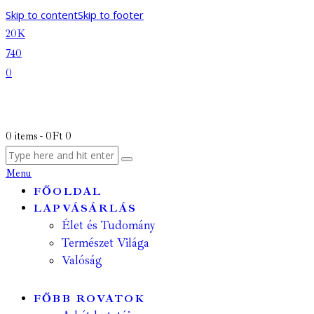
Skip to content
Skip to footer
20K
740
0
0 items
-
0Ft
0
Menu
FŐOLDAL
LAPVÁSÁRLÁS
Élet és Tudomány
Természet Világa
Valóság
FŐBB ROVATOK