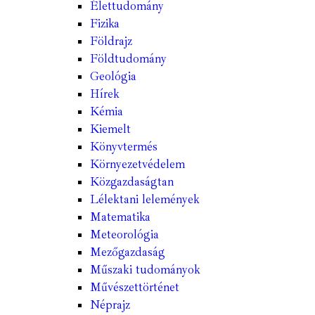
Élettudomány
Fizika
Földrajz
Földtudomány
Geológia
Hírek
Kémia
Kiemelt
Könyvtermés
Környezetvédelem
Közgazdaságtan
Lélektani lelemények
Matematika
Meteorológia
Mezőgazdaság
Műszaki tudományok
Művészettörténet
Néprajz