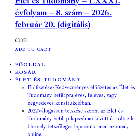
Élet és Tudomány – LXXXI.
évfolyam – 8. szám – 2026.
február 20. (digitális)
600
Ft
ADD TO CART
FŐOLDAL
KOSÁR
ÉLET ÉS TUDOMÁNY
Előfizetések
Kedvezményes előfizetés az Élet és
Tudomány hetilapra éves, féléves, vagy
negyedéves konstrukcióban.
2022
Válogasson tetszése szerint az Élet és
Tudomány hetilap lapszámai között és töltse le
bármely tetszőleges lapszámot akár azonnal,
online!