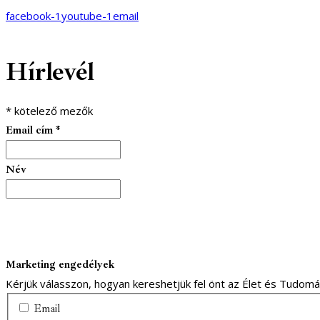
facebook-1
youtube-1
email
Hírlevél
*
kötelező mezők
Email cím
*
Név
Marketing engedélyek
Kérjük válasszon, hogyan kereshetjük fel önt az Élet és Tudom
Email