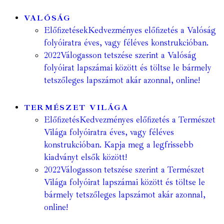
VALÓSÁG
Előfizetések
Kedvezményes előfizetés a Valóság
folyóiratra éves, vagy féléves konstrukcióban.
2022
Válogasson tetszése szerint a Valóság
folyóirat lapszámai között és töltse le bármely
tetszőleges lapszámot akár azonnal, online!
TERMÉSZET VILÁGA
Előfizetés
Kedvezményes előfizetés a Természet
Világa folyóiratra éves, vagy féléves
konstrukcióban. Kapja meg a legfrissebb
kiadványt elsők között!
2022
Válogasson tetszése szerint a Természet
Világa folyóirat lapszámai között és töltse le
bármely tetszőleges lapszámot akár azonnal,
online!