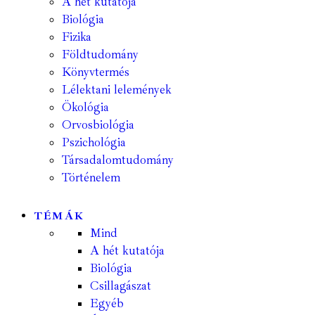
A hét kutatója
Biológia
Fizika
Földtudomány
Könyvtermés
Lélektani lelemények
Ökológia
Orvosbiológia
Pszichológia
Társadalomtudomány
Történelem
TÉMÁK
Mind
A hét kutatója
Biológia
Csillagászat
Egyéb