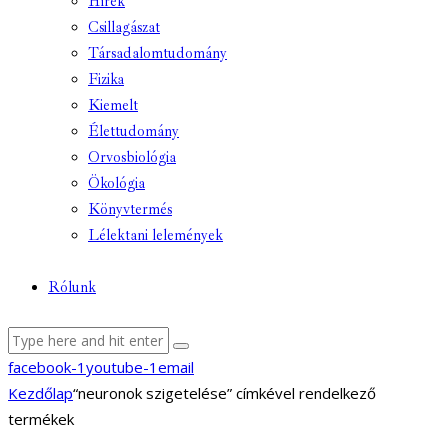
Hírek
Csillagászat
Társadalomtudomány
Fizika
Kiemelt
Élettudomány
Orvosbiológia
Ökológia
Könyvtermés
Lélektani lelemények
Rólunk
facebook-1
youtube-1
email
Kezdőlap
“neuronok szigetelése” címkével rendelkező
termékek