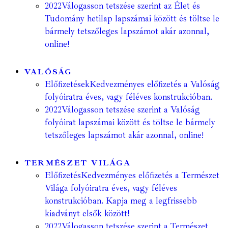
2022
Válogasson tetszése szerint az Élet és
Tudomány hetilap lapszámai között és töltse le
bármely tetszőleges lapszámot akár azonnal,
online!
VALÓSÁG
Előfizetések
Kedvezményes előfizetés a Valóság
folyóiratra éves, vagy féléves konstrukcióban.
2022
Válogasson tetszése szerint a Valóság
folyóirat lapszámai között és töltse le bármely
tetszőleges lapszámot akár azonnal, online!
TERMÉSZET VILÁGA
Előfizetés
Kedvezményes előfizetés a Természet
Világa folyóiratra éves, vagy féléves
konstrukcióban. Kapja meg a legfrissebb
kiadványt elsők között!
2022
Válogasson tetszése szerint a Természet