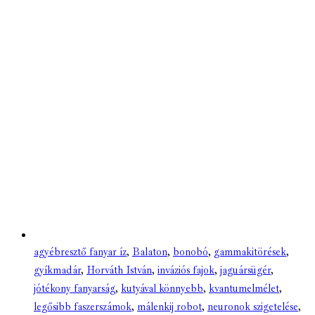
agyébresztő fanyar íz
,
Balaton
,
bonobó
,
gammakitörések
,
gyíkmadár
,
Horváth István
,
inváziós fajok
,
jaguársügér
,
jótékony fanyarság
,
kutyával könnyebb
,
kvantumelmélet
,
legősibb faszerszámok
,
málenkij robot
,
neuronok szigetelése
,