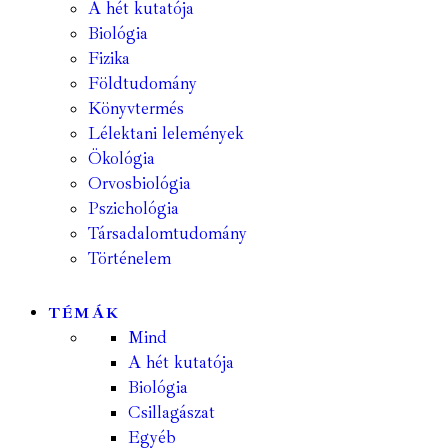
A hét kutatója
Biológia
Fizika
Földtudomány
Könyvtermés
Lélektani lelemények
Ökológia
Orvosbiológia
Pszichológia
Társadalomtudomány
Történelem
TÉMÁK
Mind
A hét kutatója
Biológia
Csillagászat
Egyéb