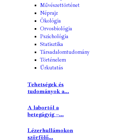
Művészettörténet
Néprajz
Ökológia
Orvosbiológia
Pszichológia
Statisztika
Társadalomtudomány
Történelem
Űrkutatás
Tehetségek és
tudományok a...
A labortól a
betegágyig –...
Lézerhullámokon
szörfölő...