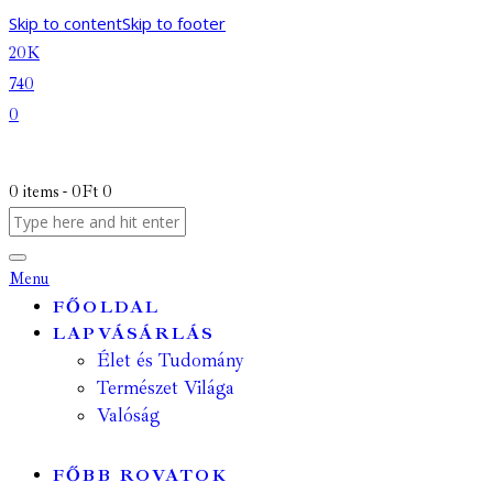
Skip to content
Skip to footer
20K
740
0
0 items
-
0Ft
0
Menu
FŐOLDAL
LAPVÁSÁRLÁS
Élet és Tudomány
Természet Világa
Valóság
FŐBB ROVATOK