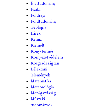
Élettudomány
Fizika
Földrajz
Földtudomány
Geológia
Hírek
Kémia
Kiemelt
Könyvtermés
Környezetvédelem
Közgazdaságtan
Lélektani
lelemények
Matematika
Meteorológia
Mezőgazdaság
Műszaki
tudományok