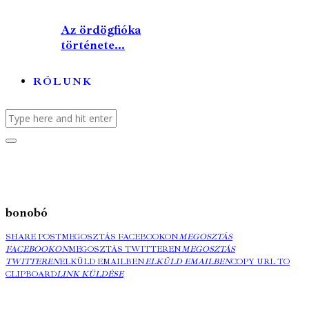
Az ördögfióka
története...
RÓLUNK
bonobó
SHARE POST
MEGOSZTÁS FACEBOOKON
MEGOSZTÁS
FACEBOOKON
MEGOSZTÁS TWITTEREN
MEGOSZTÁS
TWITTEREN
ELKÜLD EMAILBEN
ELKÜLD EMAILBEN
COPY URL TO
CLIPBOARD
LINK KÜLDÉSE