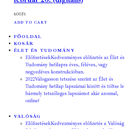
600
Ft
ADD TO CART
FŐOLDAL
KOSÁR
ÉLET ÉS TUDOMÁNY
Előfizetések
Kedvezményes előfizetés az Élet és
Tudomány hetilapra éves, féléves, vagy
negyedéves konstrukcióban.
2022
Válogasson tetszése szerint az Élet és
Tudomány hetilap lapszámai között és töltse le
bármely tetszőleges lapszámot akár azonnal,
online!
VALÓSÁG
Előfizetések
Kedvezményes előfizetés a Valóság