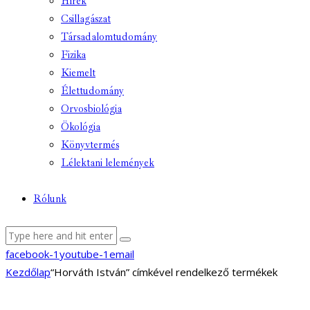
Hírek
Csillagászat
Társadalomtudomány
Fizika
Kiemelt
Élettudomány
Orvosbiológia
Ökológia
Könyvtermés
Lélektani lelemények
Rólunk
facebook-1
youtube-1
email
Kezdőlap
“Horváth István” címkével rendelkező termékek