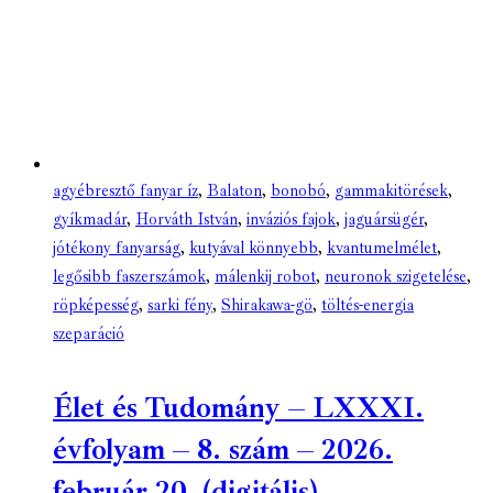
agyébresztő fanyar íz
,
Balaton
,
bonobó
,
gammakitörések
,
gyíkmadár
,
Horváth István
,
inváziós fajok
,
jaguársügér
,
jótékony fanyarság
,
kutyával könnyebb
,
kvantumelmélet
,
legősibb faszerszámok
,
málenkij robot
,
neuronok szigetelése
,
röpképesség
,
sarki fény
,
Shirakawa-gö
,
töltés-energia
szeparáció
Élet és Tudomány – LXXXI.
évfolyam – 8. szám – 2026.
február 20. (digitális)