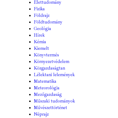
Élettudomány
Fizika
Földrajz
Földtudomány
Geológia
Hírek
Kémia
Kiemelt
Könyvtermés
Környezetvédelem
Közgazdaságtan
Lélektani lelemények
Matematika
Meteorológia
Mezőgazdaság
Műszaki tudományok
Művészettörténet
Néprajz