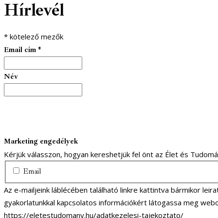
Hírlevél
*
kötelező mezők
Email cím
*
Név
Marketing engedélyek
Kérjük válasszon, hogyan kereshetjük fel önt az Élet és Tudom
Email
Az e-mailjeink láblécében található linkre kattintva bármikor lei
gyakorlatunkkal kapcsolatos információkért látogassa meg webo
https://eletestudomany.hu/adatkezelesi-tajekoztato/