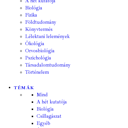
A hét kutatója
Biológia
Fizika
Földtudomány
Könyvtermés
Lélektani lelemények
Ökológia
Orvosbiológia
Pszichológia
Társadalomtudomány
Történelem
TÉMÁK
Mind
A hét kutatója
Biológia
Csillagászat
Egyéb