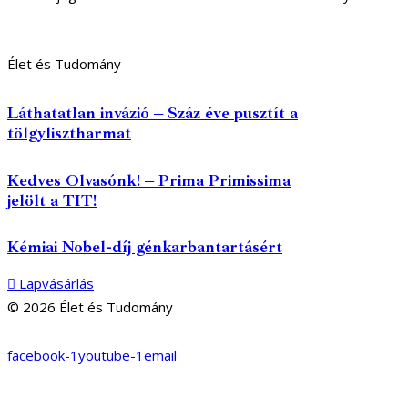
Élet és Tudomány
Láthatatlan invázió – Száz éve pusztít a
tölgylisztharmat
Kedves Olvasónk! – Prima Primissima
jelölt a TIT!
Kémiai Nobel-díj génkarbantartásért
Lapvásárlás
© 2026 Élet és Tudomány
facebook-1
youtube-1
email