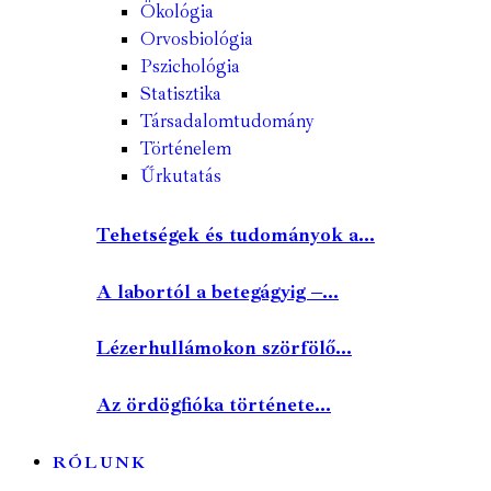
Ökológia
Orvosbiológia
Pszichológia
Statisztika
Társadalomtudomány
Történelem
Űrkutatás
Tehetségek és tudományok a...
A labortól a betegágyig –...
Lézerhullámokon szörfölő...
Az ördögfióka története...
RÓLUNK