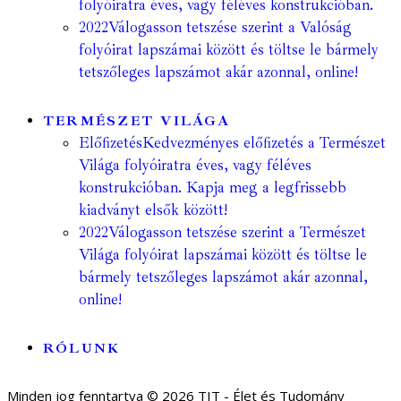
folyóiratra éves, vagy féléves konstrukcióban.
2022
Válogasson tetszése szerint a Valóság
folyóirat lapszámai között és töltse le bármely
tetszőleges lapszámot akár azonnal, online!
TERMÉSZET VILÁGA
Előfizetés
Kedvezményes előfizetés a Természet
Világa folyóiratra éves, vagy féléves
konstrukcióban. Kapja meg a legfrissebb
kiadványt elsők között!
2022
Válogasson tetszése szerint a Természet
Világa folyóirat lapszámai között és töltse le
bármely tetszőleges lapszámot akár azonnal,
online!
RÓLUNK
Minden jog fenntartva © 2026 TIT - Élet és Tudomány