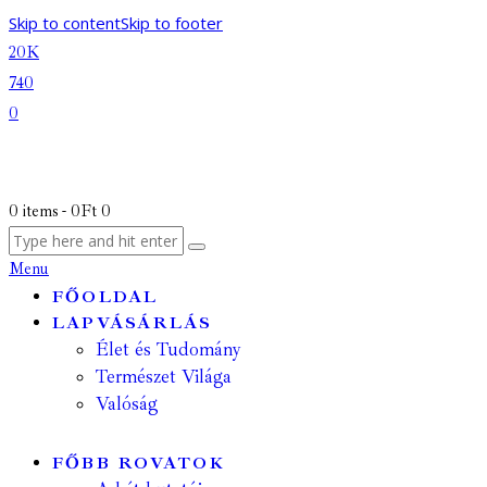
Skip to content
Skip to footer
20K
740
0
0 items
-
0Ft
0
Menu
FŐOLDAL
LAPVÁSÁRLÁS
Élet és Tudomány
Természet Világa
Valóság
FŐBB ROVATOK