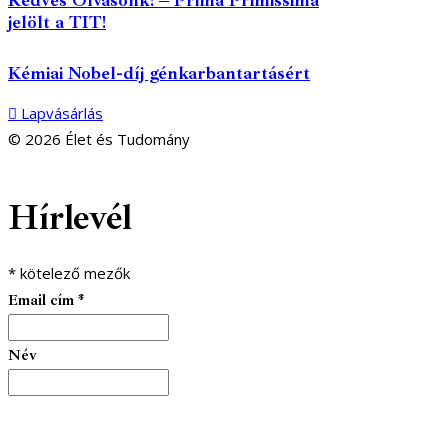
jelölt a TIT!
Kémiai Nobel-díj génkarbantartásért
Lapvásárlás
© 2026 Élet és Tudomány
facebook-
youtube-
email
Hírlevél
1
1
*
kötelező mezők
Email cím
*
Név