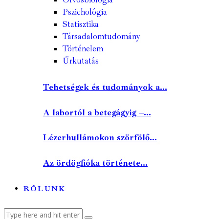
Pszichológia
Statisztika
Társadalomtudomány
Történelem
Űrkutatás
Tehetségek és tudományok a...
A labortól a betegágyig –...
Lézerhullámokon szörfölő...
Az ördögfióka története...
RÓLUNK