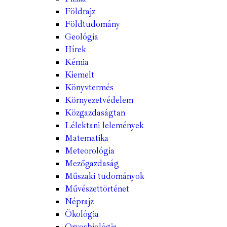
Földrajz
Földtudomány
Geológia
Hírek
Kémia
Kiemelt
Könyvtermés
Környezetvédelem
Közgazdaságtan
Lélektani lelemények
Matematika
Meteorológia
Mezőgazdaság
Műszaki tudományok
Művészettörténet
Néprajz
Ökológia
Orvosbiológia