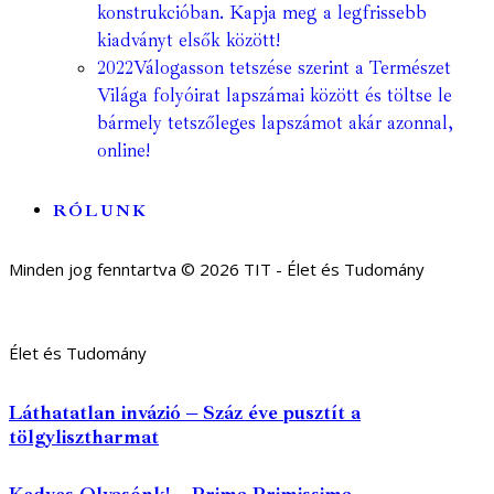
konstrukcióban. Kapja meg a legfrissebb
kiadványt elsők között!
2022
Válogasson tetszése szerint a Természet
Világa folyóirat lapszámai között és töltse le
bármely tetszőleges lapszámot akár azonnal,
online!
RÓLUNK
Minden jog fenntartva © 2026 TIT - Élet és Tudomány
Élet és Tudomány
Láthatatlan invázió – Száz éve pusztít a
tölgylisztharmat
Kedves Olvasónk! – Prima Primissima