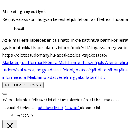
Marketing engedélyek
Kérjük válasszon, hogyan kereshetjük fel önt az Élet és Tudom
Email
Az e-mailjeink láblécében található linkre kattintva bármikor lei
gyakorlatunkkal kapcsolatos információkért látogassa meg webo
https://eletestudomany.hu/adatkezelesi-tajekoztato/
Marketingplatformunkként a Mailchimpet használjuk. A lenti felir
tudomásul veszi, hogy adatait feldolgozás céljából továbbítják 
információ a Mailchimp adatvédelmi gyakorlatáról itt.
Weboldalunk a felhasználói élmény fokozása érdekében cookiekat
használ Részleteket
adatkezelési tájékoztató
nkban talál.
ELFOGAD