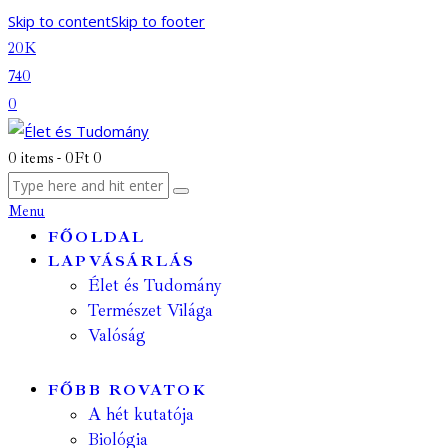
Skip to content
Skip to footer
20K
740
0
0 items
-
0Ft
0
Menu
FŐOLDAL
LAPVÁSÁRLÁS
Élet és Tudomány
Természet Világa
Valóság
FŐBB ROVATOK
A hét kutatója
Biológia