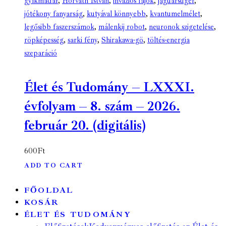
gyíkmadár
,
Horváth István
,
inváziós fajok
,
jaguársügér
,
jótékony fanyarság
,
kutyával könnyebb
,
kvantumelmélet
,
legősibb faszerszámok
,
málenkij robot
,
neuronok szigetelése
,
röpképesség
,
sarki fény
,
Shirakawa-gö
,
töltés-energia
szeparáció
Élet és Tudomány – LXXXI.
évfolyam – 8. szám – 2026.
február 20. (digitális)
600
Ft
ADD TO CART
FŐOLDAL
KOSÁR
ÉLET ÉS TUDOMÁNY