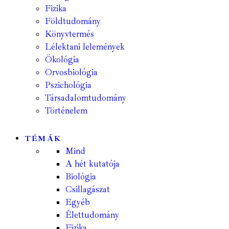
Fizika
Földtudomány
Könyvtermés
Lélektani lelemények
Ökológia
Orvosbiológia
Pszichológia
Társadalomtudomány
Történelem
TÉMÁK
Mind
A hét kutatója
Biológia
Csillagászat
Egyéb
Élettudomány
Fizika