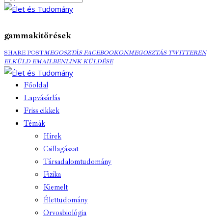
gammakitörések
MEGOSZTÁS
MEGOSZTÁS
ELK
SHARE POST
MEGOSZTÁS FACEBOOKON
MEGOSZTÁS TWITTEREN
FACEBOOKON
COPY
TWITTEREN
EMA
ELKÜLD EMAILBEN
LINK KÜLDÉSE
URL
TO
Főoldal
CLIPBOARD
Lapvásárlás
Friss cikkek
Témák
Hírek
Csillagászat
Társadalomtudomány
Fizika
Kiemelt
Élettudomány
Orvosbiológia