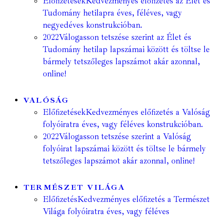
Előfizetések
Kedvezményes előfizetés az Élet és
Tudomány hetilapra éves, féléves, vagy
negyedéves konstrukcióban.
2022
Válogasson tetszése szerint az Élet és
Tudomány hetilap lapszámai között és töltse le
bármely tetszőleges lapszámot akár azonnal,
online!
VALÓSÁG
Előfizetések
Kedvezményes előfizetés a Valóság
folyóiratra éves, vagy féléves konstrukcióban.
2022
Válogasson tetszése szerint a Valóság
folyóirat lapszámai között és töltse le bármely
tetszőleges lapszámot akár azonnal, online!
TERMÉSZET VILÁGA
Előfizetés
Kedvezményes előfizetés a Természet
Világa folyóiratra éves, vagy féléves