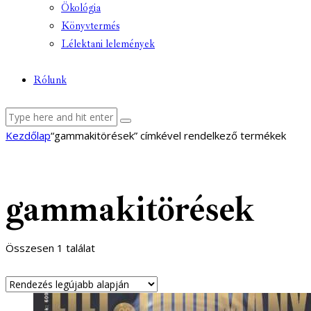
Ökológia
Könyvtermés
Lélektani lelemények
Rólunk
facebook-
youtube-
email
Kezdőlap
“gammakitörések” címkével rendelkező termékek
1
1
gammakitörések
Összesen 1 találat