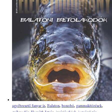
agyébresztő fanyar íz
,
Balaton
,
bonobó
,
gammakitörések
,