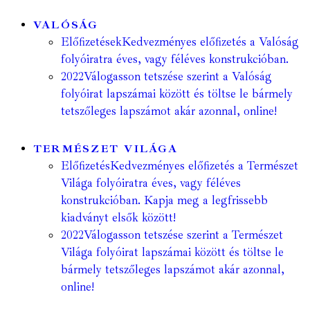
VALÓSÁG
Előfizetések
Kedvezményes előfizetés a Valóság
folyóiratra éves, vagy féléves konstrukcióban.
2022
Válogasson tetszése szerint a Valóság
folyóirat lapszámai között és töltse le bármely
tetszőleges lapszámot akár azonnal, online!
TERMÉSZET VILÁGA
Előfizetés
Kedvezményes előfizetés a Természet
Világa folyóiratra éves, vagy féléves
konstrukcióban. Kapja meg a legfrissebb
kiadványt elsők között!
2022
Válogasson tetszése szerint a Természet
Világa folyóirat lapszámai között és töltse le
bármely tetszőleges lapszámot akár azonnal,
online!