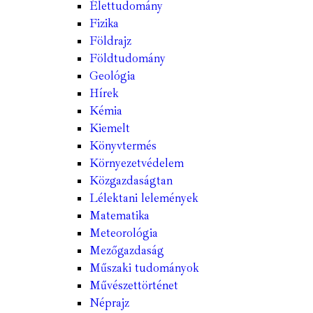
Élettudomány
Fizika
Földrajz
Földtudomány
Geológia
Hírek
Kémia
Kiemelt
Könyvtermés
Környezetvédelem
Közgazdaságtan
Lélektani lelemények
Matematika
Meteorológia
Mezőgazdaság
Műszaki tudományok
Művészettörténet
Néprajz