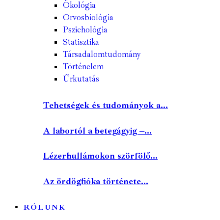
Ökológia
Orvosbiológia
Pszichológia
Statisztika
Társadalomtudomány
Történelem
Űrkutatás
Tehetségek és tudományok a...
A labortól a betegágyig –...
Lézerhullámokon szörfölő...
Az ördögfióka története...
RÓLUNK