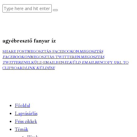
agyébresztő fanyar íz
SHARE POST
MEGOSZTÁS FACEBOOKON
MEGOSZTÁS
FACEBOOKON
MEGOSZTÁS TWITTEREN
MEGOSZTÁS
TWITTEREN
ELKÜLD EMAILBEN
ELKÜLD EMAILBEN
COPY URL TO
CLIPBOARD
LINK KÜLDÉSE
Főoldal
Lapvásárlás
Friss cikkek
Témák