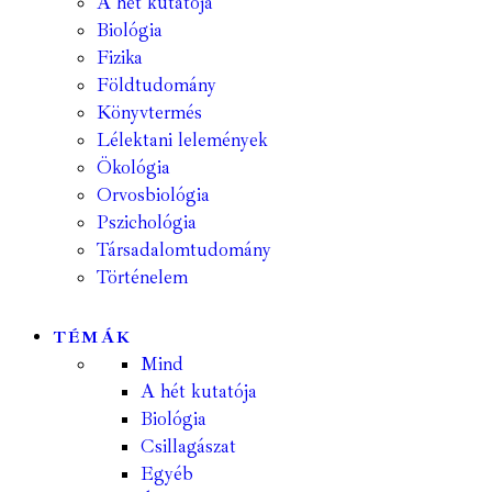
A hét kutatója
Biológia
Fizika
Földtudomány
Könyvtermés
Lélektani lelemények
Ökológia
Orvosbiológia
Pszichológia
Társadalomtudomány
Történelem
TÉMÁK
Mind
A hét kutatója
Biológia
Csillagászat
Egyéb