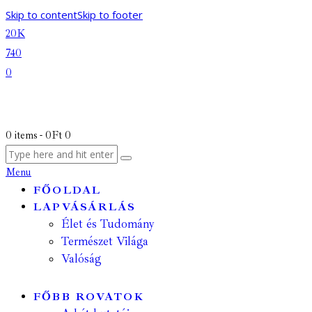
Skip to content
Skip to footer
20K
740
0
0 items
-
0Ft
0
Menu
FŐOLDAL
LAPVÁSÁRLÁS
Élet és Tudomány
Természet Világa
Valóság
FŐBB ROVATOK