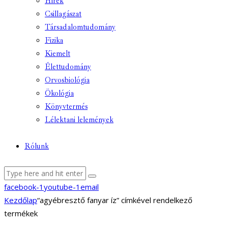
Hírek
Csillagászat
Társadalomtudomány
Fizika
Kiemelt
Élettudomány
Orvosbiológia
Ökológia
Könyvtermés
Lélektani lelemények
Rólunk
facebook-1
youtube-1
email
Kezdőlap
“agyébresztő fanyar íz” címkével rendelkező
termékek