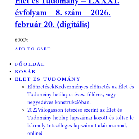
Élet és Tudomány – LXXXI.
évfolyam – 8. szám – 2026.
február 20. (digitális)
600
Ft
ADD TO CART
FŐOLDAL
KOSÁR
ÉLET ÉS TUDOMÁNY
Előfizetések
Kedvezményes előfizetés az Élet és
Tudomány hetilapra éves, féléves, vagy
negyedéves konstrukcióban.
2022
Válogasson tetszése szerint az Élet és
Tudomány hetilap lapszámai között és töltse le
bármely tetszőleges lapszámot akár azonnal,
online!