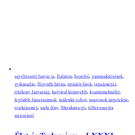
agyébresztő fanyar íz
,
Balaton
,
bonobó
,
gammakitörések
,
gyíkmadár
,
Horváth István
,
inváziós fajok
,
jaguársügér
,
jótékony fanyarság
,
kutyával könnyebb
,
kvantumelmélet
,
legősibb faszerszámok
,
málenkij robot
,
neuronok szigetelése
,
röpképesség
,
sarki fény
,
Shirakawa-gö
,
töltés-energia
szeparáció