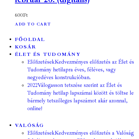
600
Ft
ADD TO CART
FŐOLDAL
KOSÁR
ÉLET ÉS TUDOMÁNY
Előfizetések
Kedvezményes előfizetés az Élet és
Tudomány hetilapra éves, féléves, vagy
negyedéves konstrukcióban.
2022
Válogasson tetszése szerint az Élet és
Tudomány hetilap lapszámai között és töltse le
bármely tetszőleges lapszámot akár azonnal,
online!
VALÓSÁG
Előfizetések
Kedvezményes előfizetés a Valóság