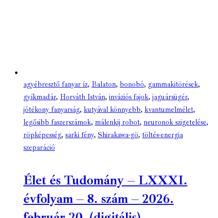
agyébresztő fanyar íz
,
Balaton
,
bonobó
,
gammakitörések
,
gyíkmadár
,
Horváth István
,
inváziós fajok
,
jaguársügér
,
jótékony fanyarság
,
kutyával könnyebb
,
kvantumelmélet
,
legősibb faszerszámok
,
málenkij robot
,
neuronok szigetelése
,
röpképesség
,
sarki fény
,
Shirakawa-gö
,
töltés-energia
szeparáció
Élet és Tudomány – LXXXI.
évfolyam – 8. szám – 2026.
február 20. (digitális)