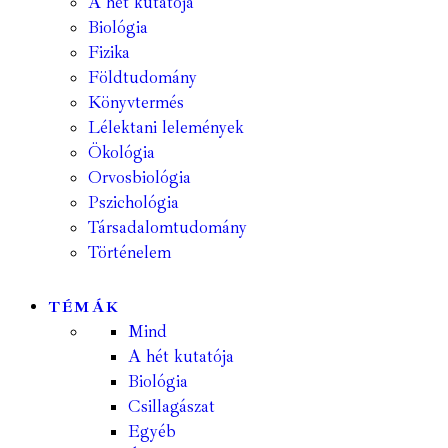
A hét kutatója
Biológia
Fizika
Földtudomány
Könyvtermés
Lélektani lelemények
Ökológia
Orvosbiológia
Pszichológia
Társadalomtudomány
Történelem
TÉMÁK
Mind
A hét kutatója
Biológia
Csillagászat
Egyéb