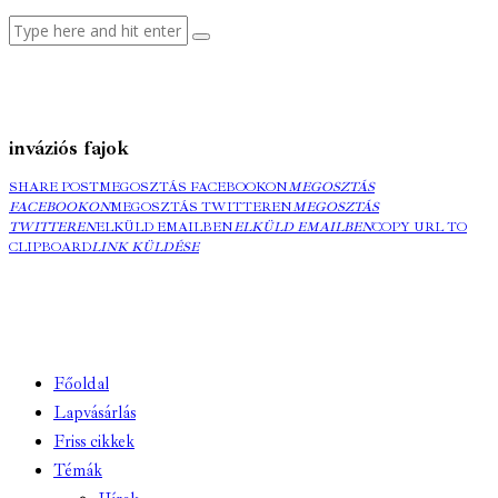
inváziós fajok
SHARE POST
MEGOSZTÁS FACEBOOKON
MEGOSZTÁS
FACEBOOKON
MEGOSZTÁS TWITTEREN
MEGOSZTÁS
TWITTEREN
ELKÜLD EMAILBEN
ELKÜLD EMAILBEN
COPY URL TO
CLIPBOARD
LINK KÜLDÉSE
Főoldal
Lapvásárlás
Friss cikkek
Témák