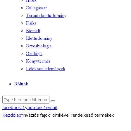
Hírek
Csillagászat
Társadalomtudomány
Fizika
Kiemelt
Élettudomány
Orvosbiológia
Ökológia
Könyvtermés
Lélektani lelemények
Rólunk
facebook-1
youtube-1
email
Kezdőlap
“inváziós fajok” címkével rendelkező termékek