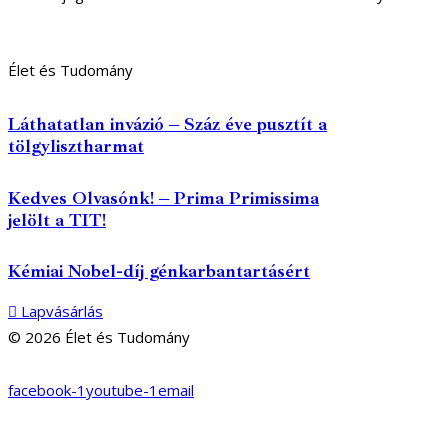
Élet és Tudomány
Láthatatlan invázió – Száz éve pusztít a
tölgylisztharmat
Kedves Olvasónk! – Prima Primissima
jelölt a TIT!
Kémiai Nobel-díj génkarbantartásért
Lapvásárlás
© 2026 Élet és Tudomány
facebook-1
youtube-1
email