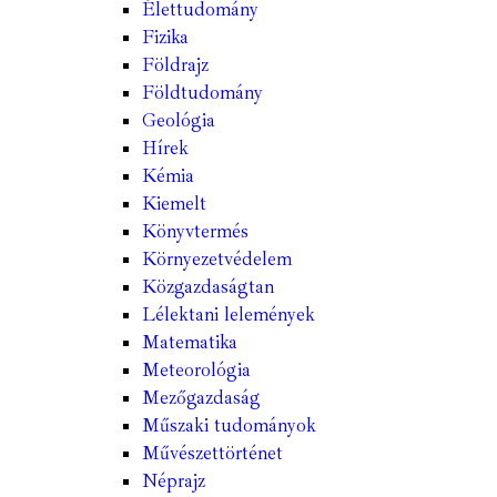
Élettudomány
Fizika
Földrajz
Földtudomány
Geológia
Hírek
Kémia
Kiemelt
Könyvtermés
Környezetvédelem
Közgazdaságtan
Lélektani lelemények
Matematika
Meteorológia
Mezőgazdaság
Műszaki tudományok
Művészettörténet
Néprajz