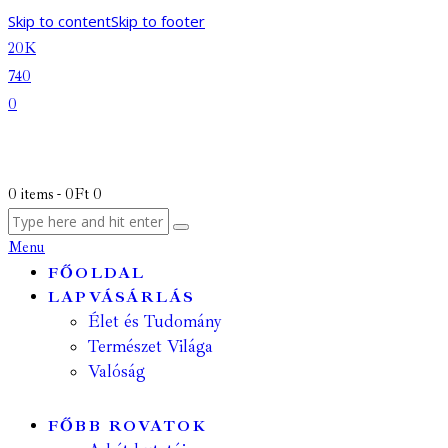
Skip to content
Skip to footer
20K
740
0
0 items
-
0Ft
0
Menu
FŐOLDAL
LAPVÁSÁRLÁS
Élet és Tudomány
Természet Világa
Valóság
FŐBB ROVATOK