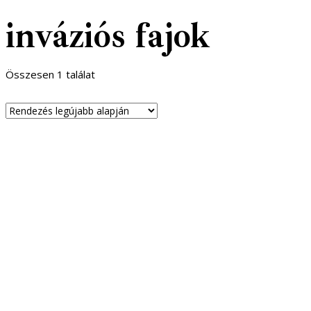
inváziós fajok
Összesen 1 találat