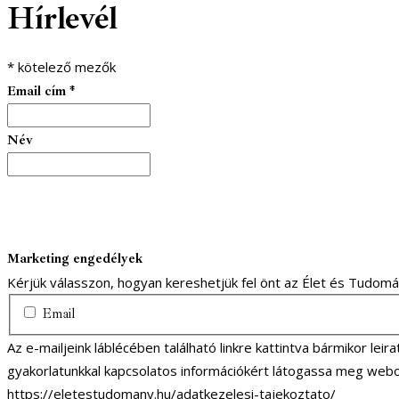
Hírlevél
*
kötelező mezők
Email cím
*
Név
Marketing engedélyek
Kérjük válasszon, hogyan kereshetjük fel önt az Élet és Tudom
Email
Az e-mailjeink láblécében található linkre kattintva bármikor lei
gyakorlatunkkal kapcsolatos információkért látogassa meg webo
https://eletestudomany.hu/adatkezelesi-tajekoztato/