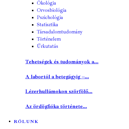
Ökológia
Orvosbiológia
Pszichológia
Statisztika
Társadalomtudomány
Történelem
Űrkutatás
Tehetségek és tudományok a...
A labortól a betegágyig –...
Lézerhullámokon szörfölő...
Az ördögfióka története...
RÓLUNK