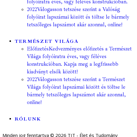
folyóiratra éves, vagy féléves konstrukcióban.
2022
Válogasson tetszése szerint a Valóság
folyóirat lapszámai között és töltse le bármely
tetszőleges lapszámot akár azonnal, online!
TERMÉSZET VILÁGA
Előfizetés
Kedvezményes előfizetés a Természet
Világa folyóiratra éves, vagy féléves
konstrukcióban. Kapja meg a legfrissebb
kiadványt elsők között!
2022
Válogasson tetszése szerint a Természet
Világa folyóirat lapszámai között és töltse le
bármely tetszőleges lapszámot akár azonnal,
online!
RÓLUNK
Minden jog fenntartva © 2026 TIT - Élet és Tudomány