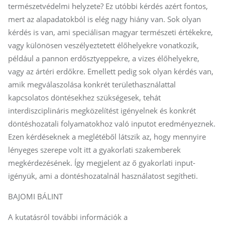
természetvédelmi helyzete? Ez utóbbi kérdés azért fontos,
mert az alapadatokból is elég nagy hiány van. Sok olyan
kérdés is van, ami speciálisan magyar természeti értékekre,
vagy különösen veszélyeztetett élőhelyekre vonatkozik,
például a pannon erdősztyeppekre, a vizes élőhelyekre,
vagy az ártéri erdőkre. Emellett pedig sok olyan kérdés van,
amik megválaszolása konkrét területhasználattal
kapcsolatos döntésekhez szükségesek, tehát
interdiszciplináris megközelítést igényelnek és konkrét
döntéshozatali folyamatokhoz való inputot eredményeznek.
Ezen kérdéseknek a meglétéből látszik az, hogy mennyire
lényeges szerepe volt itt a gyakorlati szakemberek
megkérdezésének. Így megjelent az ő gyakorlati input-
igényük, ami a döntéshozatalnál használatost segítheti.
BAJOMI BÁLINT
A kutatásról további információk a