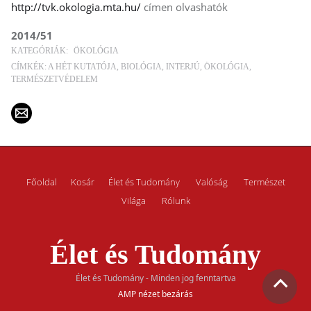
http://tvk.okologia.mta.hu/
címen olvashatók
2014/51
KATEGÓRIÁK:
ÖKOLÓGIA
CÍMKÉK:
A HÉT KUTATÓJA
BIOLÓGIA
INTERJÚ
ÖKOLÓGIA
TERMÉSZETVÉDELEM
Főoldal
Kosár
Élet és Tudomány
Valóság
Természet
Világa
Rólunk
Élet és Tudomány
Élet és Tudomány - Minden jog fenntartva
AMP nézet bezárás