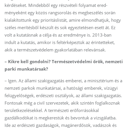
kérdéseket. Mindebből egy részvételi folyamat ered­
ményeként egy közös rangsorolás és megbeszélés során
kialakítottunk egy prioritáslistát, amire elmondhatjuk, hogy
széles merítésből készült és sok egyeztetésen esett át. Ez
volt a kutatásnak a célja és az eredménye is. 2013-ban
indult a kutatás, amikor is feltérképeztük az érintetteket,
akik a természetvédelem gyakorlatában relevánsak.
– Kikre kell gondolni? Ter­mé­szet­vé­del­mi őrök, nemzeti
parki munkatársak?
– Igen. Az állami szakigazgatás emberei, a minisztérium és a
nemzeti parkok munkatársai, a hatósági emberek, vízügyi
felügyelőségek, erdészeti osztályok, az állami szakigazgatás.
Fontosak még a civil szervezetek, akik szintén foglalkoznak
területkezelésekkel. A természeti erőforrásokkal
gazdálkodókat is megkerestük és bevontuk a vizsgálatba.
Ide az erdészeti gazdaságok, magánerdősök, vadászok és