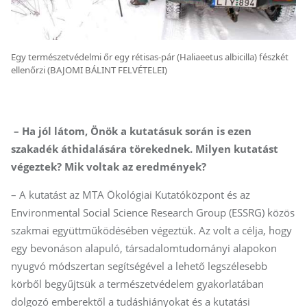
Egy természetvédelmi őr egy rétisas-pár (Haliaeetus albicilla) fészkét
ellenőrzi (BAJOMI BÁLINT FELVÉTELEI)
– Ha jól látom, Önök a kutatásuk során is ezen
szakadék áthidalására törekednek. Milyen kutatást
végeztek? Mik voltak az eredmények?
– A kutatást az MTA Ökológiai Kutatóközpont és az
Environmental Social Science Research Group (ESSRG) közös
szakmai együttműködésében végeztük. Az volt a célja, hogy
egy bevonáson alapuló, társadalomtudományi alapokon
nyugvó módszertan segítségével a lehető legszélesebb
körből begyűjtsük a természetvédelem gyakorlatában
dolgozó emberektől a tudáshiányokat és a kutatási