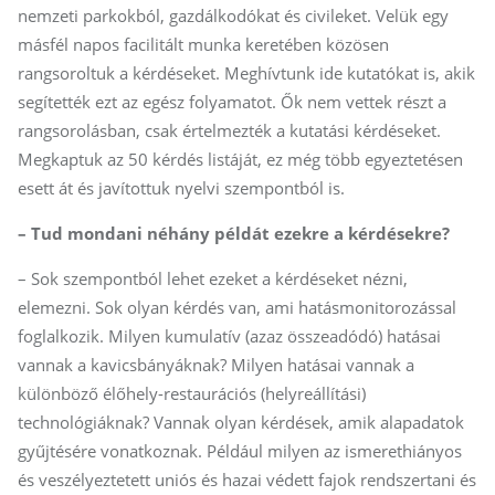
nemzeti parkokból, gazdálkodókat és civileket. Velük egy
másfél napos facilitált munka keretében közösen
rangsoroltuk a kérdéseket. Meghívtunk ide kutatókat is, akik
segítették ezt az egész folyamatot. Ők nem vettek részt a
rangsorolásban, csak értelmezték a kutatási kérdéseket.
Megkaptuk az 50 kérdés listáját, ez még több egyeztetésen
esett át és javítottuk nyelvi szempontból is.
– Tud mondani néhány példát ezekre a kérdésekre?
– Sok szempontból lehet ezeket a kérdéseket nézni,
elemezni. Sok olyan kérdés van, ami hatásmonitorozással
foglalkozik. Milyen kumulatív (azaz összeadódó) hatásai
vannak a kavicsbányáknak? Milyen hatásai vannak a
különböző élőhely-restaurációs (helyreállítási)
technológiáknak? Vannak olyan kérdések, amik alapadatok
gyűjtésére vonatkoznak. Például milyen az ismerethiányos
és veszélyeztetett uniós és hazai védett fajok rendszertani és