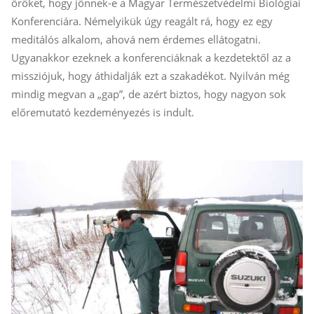
őröket, hogy jönnek-e a Magyar Természetvédelmi Biológiai
Konferenciára. Némelyikük úgy reagált rá, hogy ez egy
meditálós alkalom, ahová nem érdemes ellátogatni.
Ugyanakkor ezeknek a konferenciáknak a kezdetektől az a
missziójuk, hogy áthidalják ezt a szakadékot. Nyilván még
mindig megvan a „gap”, de azért biztos, hogy nagyon sok
előremutató kezdeményezés is indult.