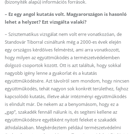
(bizonyíték alapú) információs források.
– Ez egy angol kutatás volt. Ma­gyar­or­szágon is hasonló
lehet a helyzet? Ezt vizsgálta valaki?
– Szisztematikus vizsgálat nem volt erre vonatkozóan, de
Standovár Tiborral csináltunk még a 2000-es évek elején
egy országos kérdőíves felmérést, ami arra vonatkozott,
hogy milyen az együttműködés a természetvédelemben
dolgozó csoportok között. Ott is azt találtuk, hogy sokkal
nagyobb igény lenne a gyakorlat és a kutatás
együttműködésére. Azt távolról sem mondom, hogy nincsen
együttműködés, tehát nagyon sok konkrét területhez, fajhoz
kapcsolódó kutatás, illetve akár intézményi együttműködés
is elindult már. De nekem az a benyomásom, hogy ez a
„gap”, szakadék fennáll nálunk is, és segíteni kellene az
együttműködésre egyébként nyitott feleket e szakadék
áthidalásában. Megkérdeztem például természetvédelmi