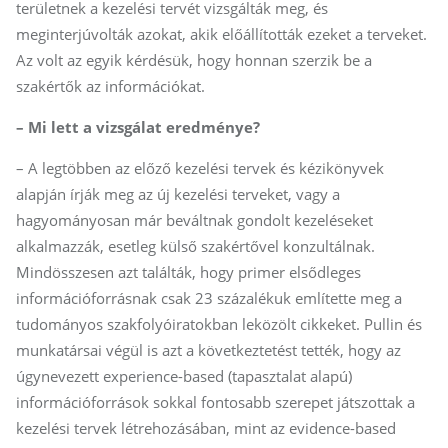
területnek a kezelési tervét vizsgálták meg, és
meginterjúvolták azokat, akik előállították ezeket a terveket.
Az volt az egyik kérdésük, hogy honnan szerzik be a
szakértők az információkat.
– Mi lett a vizsgálat eredménye?
– A legtöbben az előző kezelési tervek és kézikönyvek
alapján írják meg az új kezelési terveket, vagy a
hagyományosan már beváltnak gondolt kezeléseket
alkalmazzák, esetleg külső szakértővel konzultálnak.
Mindösszesen azt találták, hogy primer elsődleges
információforrásnak csak 23 százalékuk említette meg a
tudományos szakfolyóiratokban leközölt cikkeket. Pullin és
munkatársai végül is azt a következtetést tették, hogy az
úgynevezett experience-based (tapasztalat alapú)
információforrások sokkal fontosabb szerepet játszottak a
kezelési tervek létrehozásában, mint az evidence-based