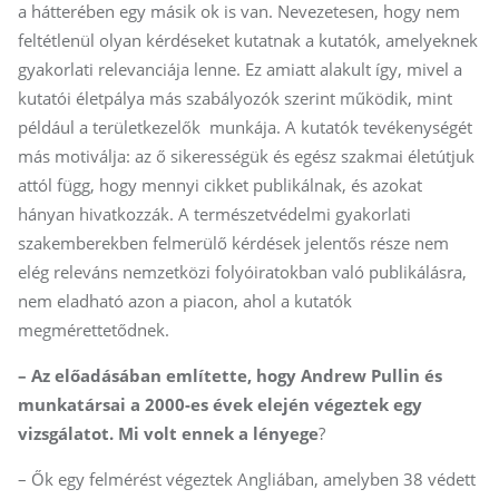
a hátterében egy másik ok is van. Nevezetesen, hogy nem
feltétlenül olyan kérdéseket kutatnak a kutatók, amelyeknek
gyakorlati relevanciája lenne. Ez amiatt alakult így, mivel a
kutatói életpálya más szabályozók szerint működik, mint
például a területkezelők munkája. A kutatók tevékenységét
más motiválja: az ő sikerességük és egész szakmai életútjuk
attól függ, hogy mennyi cikket publikálnak, és azokat
hányan hivatkozzák. A természetvédelmi gyakorlati
szakemberekben felmerülő kérdések jelentős része nem
elég releváns nemzetközi folyóiratokban való publikálásra,
nem eladható azon a piacon, ahol a kutatók
megmérettetődnek.
– Az előadásában említette, hogy Andrew Pullin és
munkatársai a 2000-es évek elején végeztek egy
vizsgálatot. Mi volt ennek a lényege
?
– Ők egy felmérést végeztek Angliában, amelyben 38 védett