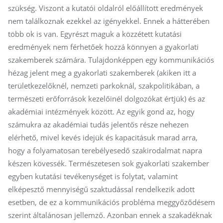
szükség. Viszont a kutatói oldalról előállított eredmények
nem találkoznak ezekkel az igényekkel. Ennek a hátterében
több ok is van. Egyrészt maguk a közzétett kutatási
eredmények nem férhetőek hozzá könnyen a gyakorlati
szakemberek számára. Tulajdonképpen egy kommunikációs
hézag jelent meg a gyakorlati szakemberek (akiken itt a
területkezelőknél, nemzeti parkoknál, szakpolitikában, a
természeti erőforrások kezelőinél dolgozókat értjük) és az
akadémiai intézmények között. Az egyik gond az, hogy
számukra az akadémiai tudás jelentős része nehezen
elérhető, mivel kevés idejük és kapacitásuk marad arra,
hogy a folyamatosan terebélyesedő szakirodalmat napra
készen kövessék. Természetesen sok gyakorlati szakember
egyben kutatási tevékenységet is folytat, valamint
elképesztő mennyiségű szaktudással rendelkezik adott
esetben, de ez a kommunikációs probléma meggyőződésem
szerint általánosan jellemző. Azonban ennek a szakadéknak