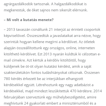
agrárgazdálkodók tartoznak. A halgazdálkodókat is
megkerestük, de őket sajnos nem sikerült elérnünk.
– Mi volt a kutatás menete?
– 2013 tavaszán csináltunk 21 interjút az érintett csoportok
képviselőivel. Összeszedtük a javaslataikat arra nézve, hogy
szerintük hogyan kellene megírni a kérdőívet. Az ötletek
alapján összeállítottunk egy országos, online, interneten
kitölthető kérdőívet. Ezt 2013 nyarán küldtük ki célzottan e-
mail címekre. Azt kértük a kérdőív kitöltőitől, hogy
küldjenek be öt-öt olyan kutatási kérdést, amik a saját
szakterületükön fontos tudáshiányokat céloznak. Összesen
780 kérdés érkezett be az interjúkban elhangzott
kérdésekkel együtt. Létrehoztunk egy nagy adatbázist a
kérdésekkel, majd mindezt leszűkítettük 470 kérdésre. 2014
februárjában szerveztünk egy műhelybeszélgetést, amire
meghívtunk 24 gyakorlati embert a minisztériumból és a