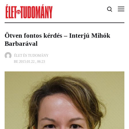
Ötven fontos kérdés – Interjú Mihók
Barbarával
ÉLET ÉS TUDOMÁNY
BE 2015.01.22., 06:23