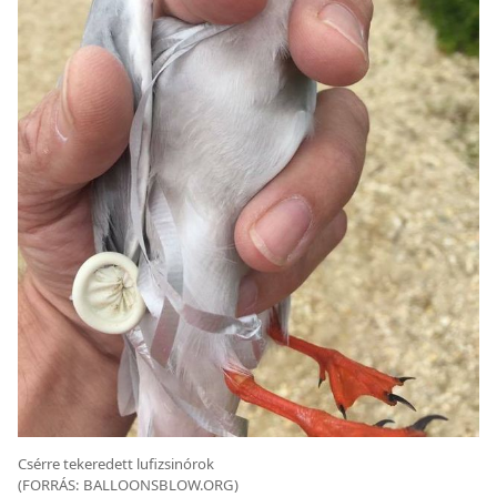
Csérre tekeredett lufizsinórok
(FORRÁS: BALLOONSBLOW.ORG)