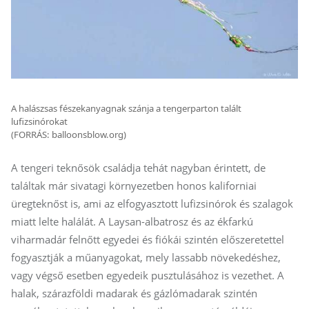
A halászsas fészekanyagnak szánja a tengerparton talált
lufizsinórokat
(FORRÁS: balloonsblow.org)
A tengeri teknősök családja tehát nagyban érintett, de
találtak már sivatagi környezetben honos kaliforniai
üregteknőst is, ami az elfogyasztott lufizsinórok és szalagok
miatt lelte halálát. A Laysan-albatrosz és az ékfarkú
viharmadár felnőtt egyedei és fiókái szintén előszeretettel
fogyasztják a műanyagokat, mely lassabb növekedéshez,
vagy végső esetben egyedeik pusztulásához is vezethet. A
halak, szárazföldi madarak és gázlómadarak szintén