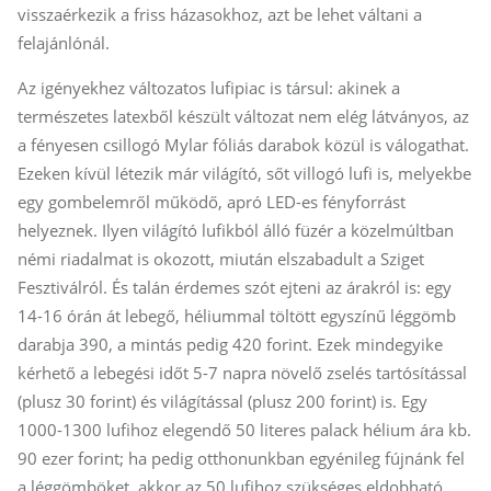
visszaérkezik a friss házasokhoz, azt be lehet váltani a
felajánlónál.
Az igényekhez változatos lufipiac is társul: akinek a
természetes latexből készült változat nem elég látványos, az
a fényesen csillogó Mylar fóliás darabok közül is válogathat.
Ezeken kívül létezik már világító, sőt villogó lufi is, melyekbe
egy gombelemről működő, apró LED-es fényforrást
helyeznek. Ilyen világító lufikból álló füzér a közelmúltban
némi riadalmat is okozott, miután elszabadult a Sziget
Fesztiválról. És talán érdemes szót ejteni az árakról is: egy
14-16 órán át lebegő, héliummal töltött egyszínű léggömb
darabja 390, a mintás pedig 420 forint. Ezek mindegyike
kérhető a lebegési időt 5-7 napra növelő zselés tartósítással
(plusz 30 forint) és világítással (plusz 200 forint) is. Egy
1000-1300 lufihoz elegendő 50 literes palack hélium ára kb.
90 ezer forint; ha pedig otthonunkban egyénileg fújnánk fel
a léggömböket, akkor az 50 lufihoz szükséges eldobható