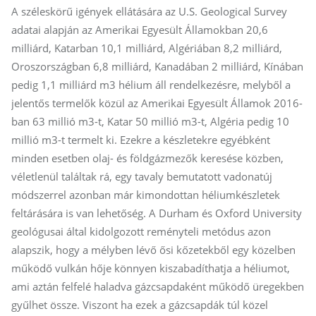
A széleskörű igények ellátására az U.S. Geological Survey
adatai alapján az Amerikai Egyesült Államokban 20,6
milliárd, Katarban 10,1 milliárd, Algériában 8,2 milliárd,
Oroszországban 6,8 milliárd, Kanadában 2 milliárd, Kínában
pedig 1,1 milliárd m3 hélium áll rendelkezésre, melyből a
jelentős termelők közül az Amerikai Egyesült Államok 2016-
ban 63 millió m3-t, Katar 50 millió m3-t, Algéria pedig 10
millió m3-t termelt ki. Ezekre a készletekre egyébként
minden esetben olaj- és földgázmezők keresése közben,
véletlenül találtak rá, egy tavaly bemutatott vadonatúj
módszerrel azonban már kimondottan héliumkészletek
feltárására is van lehetőség. A Durham és Oxford University
geológusai által kidolgozott reményteli metódus azon
alapszik, hogy a mélyben lévő ősi kőzetekből egy közelben
működő vulkán hője könnyen kiszabadíthatja a héliumot,
ami aztán felfelé haladva gázcsapdaként működő üregekben
gyűlhet össze. Viszont ha ezek a gázcsapdák túl közel