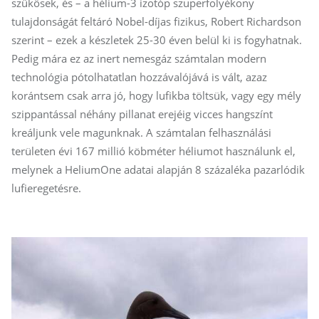
szűkösek, és – a hélium-3 izotóp szuperfolyékony
tulajdonságát feltáró Nobel-díjas fizikus, Robert Richardson
szerint – ezek a készletek 25-30 éven belül ki is fogyhatnak.
Pedig mára ez az inert nemesgáz számtalan modern
technológia pótolhatatlan hozzávalójává is vált, azaz
korántsem csak arra jó, hogy lufikba töltsük, vagy egy mély
szippantással néhány pillanat erejéig vicces hangszínt
kreáljunk vele magunknak. A számtalan felhasználási
területen évi 167 millió köbméter héliumot használunk el,
melynek a HeliumOne adatai alapján 8 százaléka pazarlódik
lufieregetésre.