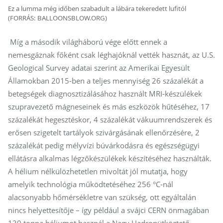
Ez a lumma még időben szabadult a lábára tekeredett lufitól
(FORRÁS: BALLOONSBLOW.ORG)
Míg a második világháború vége előtt ennek a
nemesgáznak főként csak léghajóknál vették hasznát, az U.S.
Geological Survey adatai szerint az Amerikai Egyesült
Államokban 2015-ben a teljes mennyiség 26 százalékát a
betegségek diagnosztizálásához használt MRI-készülékek
szupravezető mágneseinek és más eszközök hűtéséhez, 17
százalékát hegesztéskor, 4 százalékát vákuumrendszerek és
erősen szigetelt tartályok szivárgásának ellenőrzésére, 2
százalékát pedig mélyvízi búvárkodásra és egészségügyi
ellátásra alkalmas légzőkészülékek készítéséhez használták.
A hélium nélkülözhetetlen mivoltát jól mutatja, hogy
amelyik technológia működtetéséhez ­256 °C-nál
alacsonyabb hőmérsékletre van szükség, ott egyáltalán
nincs helyettesítője – így például a svájci CERN önmagában
130 tonna héliumot használ a Nagy Hadronütköztető