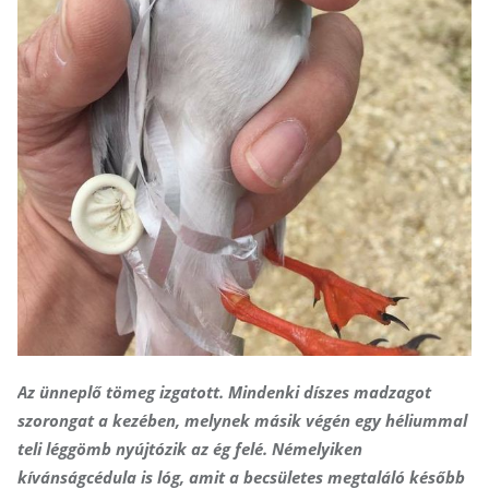
Az ünneplő tömeg izgatott. Mindenki díszes madzagot
szorongat a kezében, melynek másik végén egy héliummal
teli léggömb nyújtózik az ég felé. Némelyiken
kívánságcédula is lóg, amit a becsületes megtaláló később