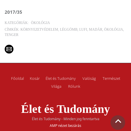
2017/35
KATEGÓRIÁK:
ÖKOLÓGIA
CÍMKÉK:
KÖRNYEZETVÉDELEM
LÉGGÖMB
LUFI
MADÁR
ÖKOLÓGIA
TENGER
Főoldal
Kosár
Élet és Tudomány
Valóság
Természet
Világa
Rólunk
Élet és Tudomány
Élet és Tudomány - Minden jog fenntartva
AMP nézet bezárás