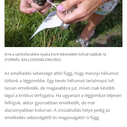
Erre a sarlósfecskére nyaka köré tekeredett lufival találtak rá
(FORRÁS: BALLOONSBLOW.ORG)
Az emelkedés sebessége attól függ, hogy mennyi héliumot
töltünk a léggömbbe. Egy kevés héliumot tartalmazó lufi
lassan emelkedik, de magasabbra jut, mivel csak később
tágul a kritikus térfogatra. Ha ugyanazt a léggömböt teljesen
felfújjuk, akkor gyorsabban emelkedik, de már
alacsonyabban kidurran. A visszahullás helye pedig az
emelkedés sebességétől és magasságától is függ.