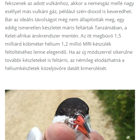
fekszenek az adott vulkánhoz, akkor a nemesgáz mellé nagy
eséllyel más vulkáni gáz, például szén-dioxid is keveredhet.
Bár az ideális távolságot még nem állapították meg, egy
eddig ismeretlen készletet máris feltártak Tanzániában, a
Kelet-afrikai árokrendszer mentén. Az itt megbúvó 1,5
milliárd köbméter hélium 1,2 millió MRI-készülék
feltöltéséhez lenne elegendő. Ha az új módszerrel sikerülne
további készleteket is feltárni, az némileg elodázhatná a
héliumkészletek közeljövőre datált kimerülését.