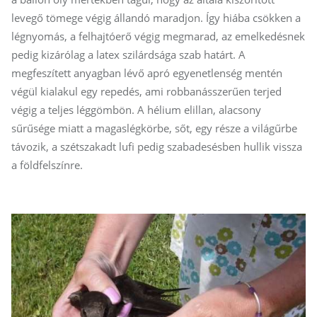
levegő tömege végig állandó maradjon. Így hiába csökken a
légnyomás, a felhajtóerő végig megmarad, az emelkedésnek
pedig kizárólag a latex szilárdsága szab határt. A
megfeszített anyagban lévő apró egyenetlenség mentén
végül kialakul egy repedés, ami robbanásszerűen terjed
végig a teljes léggömbön. A hélium elillan, alacsony
sűrűsége miatt a magaslégkörbe, sőt, egy része a világűrbe
távozik, a szétszakadt lufi pedig szabadesésben hullik vissza
a földfelszínre.