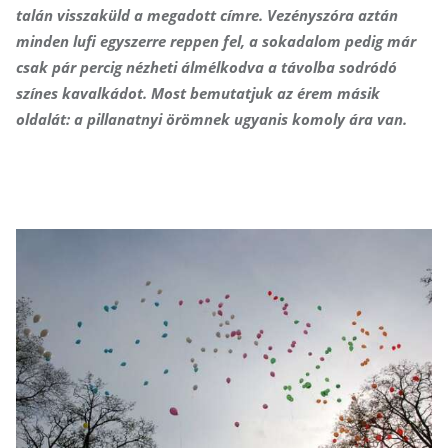
talán visszaküld a megadott címre. Vezényszóra aztán
minden lufi egyszerre reppen fel, a sokadalom pedig már
csak pár percig nézheti álmélkodva a távolba sodródó
színes kavalkádot. Most bemutatjuk az érem másik
oldalát: a pillanatnyi örömnek ugyanis komoly ára van.