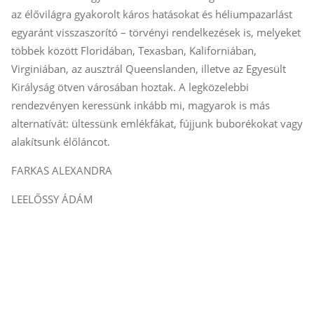
az élővilágra gyakorolt káros hatásokat és héliumpazarlást
egyaránt visszaszorító – törvényi rendelkezések is, melyeket
többek között Floridában, Texasban, Kaliforniában,
Virginiában, az ausztrál Queenslanden, illetve az Egyesült
Királyság ötven városában hoztak. A legközelebbi
rendezvényen keressünk inkább mi, magyarok is más
alternatívát: ültessünk emlékfákat, fújjunk buborékokat vagy
alakítsunk élőláncot.
FARKAS ALEXANDRA
LEELŐSSY ÁDÁM