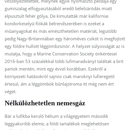
veszélyeztetettek, melynek egyik nyomasztó példája egy
gumiszalag elfogyasztásából eredő bélelzáródás miatt
elpusztult fehér gólya. De kimutatták már kaliforniai
kondorkeselyű-fiókák bélrendszerében is ezeket a
műanyagokat és más emészthetetlen matériát, legutóbb
pedig Nagy-Britanniában egy hároméves csikót is megfojtott
egy földre hullott léggömbzsinór. A helyzet súlyosságát az is
mutatja, hogy a Marine Conservation Society önkéntesei
2016-ban 53 százalékkal több lufimaradványt találtak a brit
partok mentén, mint egy évvel korábban. Ezekről a
környezeti hatásokról sajnos csak maroknyi lufieregető
értesül, ám a léggömbök bűnlajstroma itt még nem ért
véget.
Nélkülözhetetlen nemesgáz
Bár a lufikba kerülő hélium a világegyetem második
leggyakoribb eleme, a földi tartalékok meglehetősen