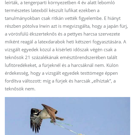
leírták, a tengerparti környezetben 4 év alatt lebomló
természetes latexből készült lufikat ezekben a
tanulmányokban csak ritkán vették figyelembe. E hiányt
részben pótolva Irwin azt is megvizsgálta, hogy a japán fürj,
a vörösfülű ékszerteknős és a pettyes harcsa szervezete
miként reagál a latexdarabok heti kétszeri fogyasztására. A
vizsgált egyedek közül a kísérleti időszak végén csak a
teknősök 21 százalékának emésztőrendszerében talált
lufitöredékeket, a fürjeknél és a harcsáknál nem. Külön
érdekesség, hogy a vizsgált egyedek testtömege éppen
fordítva változott: míg a fürjek és harcsák „elhíztak”, a
teknősök nem.