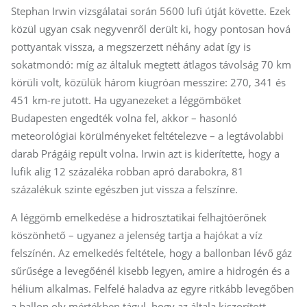
Stephan Irwin vizsgálatai során 5600 lufi útját követte. Ezek
közül ugyan csak negyvenről derült ki, hogy pontosan hová
pottyantak vissza, a megszerzett néhány adat így is
sokatmondó: míg az általuk megtett átlagos távolság 70 km
körüli volt, közülük három kiugróan messzire: 270, 341 és
451 km-re jutott. Ha ugyanezeket a léggömböket
Budapesten engedték volna fel, akkor – hasonló
meteorológiai körülményeket feltételezve – a legtávolabbi
darab Prágáig repült volna. Irwin azt is kiderítette, hogy a
lufik alig 12 százaléka robban apró darabokra, 81
százalékuk szinte egészben jut vissza a felszínre.
A léggömb emelkedése a hidrosztatikai felhajtóerőnek
köszönhető – ugyanez a jelenség tartja a hajókat a víz
felszínén. Az emelkedés feltétele, hogy a ballonban lévő gáz
sűrűsége a levegőénél kisebb legyen, amire a hidrogén és a
hélium alkalmas. Felfelé haladva az egyre ritkább levegőben
a ballon oly mértékben tágul, hogy az általa kiszorított