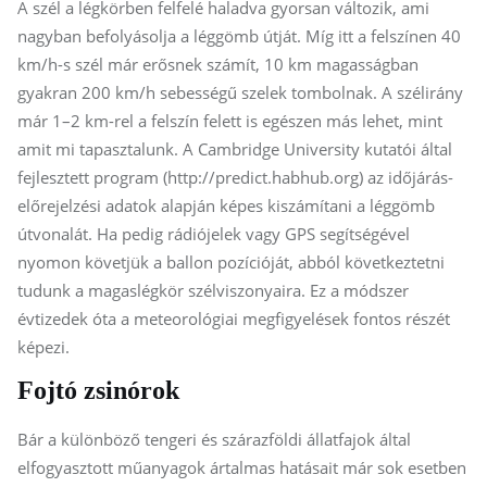
A szél a légkörben felfelé haladva gyorsan változik, ami
nagyban befolyásolja a léggömb útját. Míg itt a felszínen 40
km/h-s szél már erősnek számít, 10 km magasságban
gyakran 200 km/h sebességű szelek tombolnak. A szélirány
már 1–2 km-rel a felszín felett is egészen más lehet, mint
amit mi tapasztalunk. A Cambridge University kutatói által
fejlesztett program (http://predict.habhub.org) az időjárás-
előrejelzési adatok alapján képes kiszámítani a léggömb
útvonalát. Ha pedig rádiójelek vagy GPS segítségével
nyomon követjük a ballon pozícióját, abból következtetni
tudunk a magaslégkör szélviszonyaira. Ez a módszer
évtizedek óta a meteorológiai megfigyelések fontos részét
képezi.
Fojtó zsinórok
Bár a különböző tengeri és szárazföldi állatfajok által
elfogyasztott műanyagok ártalmas hatásait már sok esetben