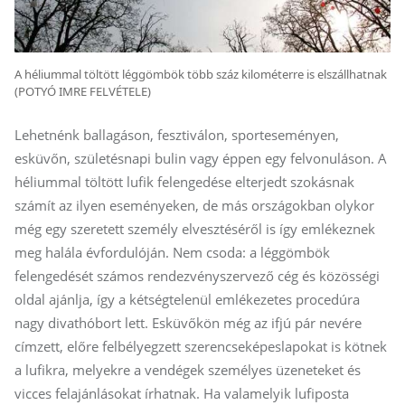
A héliummal töltött léggömbök több száz kilométerre is elszállhatnak
(POTYÓ IMRE FELVÉTELE)
Lehetnénk ballagáson, fesztiválon, sporteseményen,
esküvőn, születésnapi bulin vagy éppen egy felvonuláson. A
héliummal töltött lufik felengedése elterjedt szokásnak
számít az ilyen eseményeken, de más országokban olykor
még egy szeretett személy elvesztéséről is így emlékeznek
meg halála évfordulóján. Nem csoda: a léggömbök
felengedését számos rendezvényszervező cég és közösségi
oldal ajánlja, így a kétségtelenül emlékezetes procedúra
nagy divathóbort lett. Esküvőkön még az ifjú pár nevére
címzett, előre felbélyegzett szerencseképeslapokat is kötnek
a lufikra, melyekre a vendégek személyes üzeneteket és
vicces felajánlásokat írhatnak. Ha valamelyik lufiposta