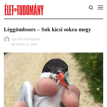
Léggömbsors – Sok kicsi sokra megy
ÉLET ÉS TUDOMÁNY
BE 2018.01.15., 09:02