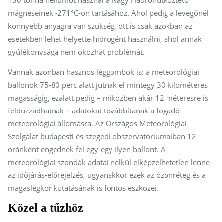
mágneseinek -271°C-on tartásához. Ahol pedig a levegőnél
könnyebb anyagra van szükség, ott is csak azokban az
esetekben lehet helyette hidrogént használni, ahol annak
gyúlékonysága nem okozhat problémát.
Vannak azonban hasznos léggömbök is: a meteorológiai
ballonok 75-80 perc alatt jutnak el mintegy 30 kilométeres
magasságig, ezalatt pedig – miközben akár 12 méteresre is
felduzzadhatnak – adatokat továbbítanak a fogadó
meteorológiai állomásra. Az Országos Meteorológiai
Szolgálat budapesti és szegedi obszervatóriumaiban 12
óránként engednek fel egy-egy ilyen ballont. A
meteorológiai szondák adatai nélkül elképzelhetetlen lenne
az időjárás-előrejelzés, ugyanakkor ezek az ózonréteg és a
magaslégkör kutatásának is fontos eszközei.
Közel a tűzhöz