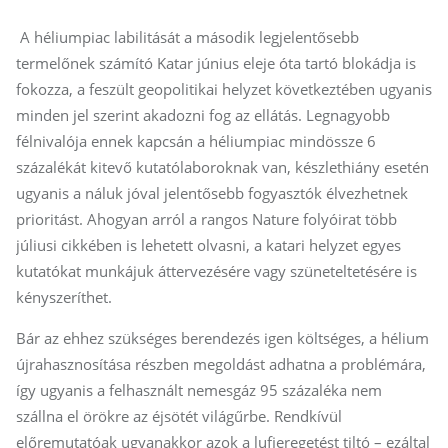
A héliumpiac labilitását a második legjelentősebb
termelőnek számító Katar június eleje óta tartó blokádja is
fokozza, a feszült geopolitikai helyzet következtében ugyanis
minden jel szerint akadozni fog az ellátás. Legnagyobb
félnivalója ennek kapcsán a héliumpiac mindössze 6
százalékát kitevő kutatólaboroknak van, készlethiány esetén
ugyanis a náluk jóval jelentősebb fogyasztók élvezhetnek
prioritást. Ahogyan arról a rangos Nature folyóirat több
júliusi cikkében is lehetett olvasni, a katari helyzet egyes
kutatókat munkájuk áttervezésére vagy szüneteltetésére is
kényszeríthet.
Bár az ehhez szükséges berendezés igen költséges, a hélium
újrahasznosítása részben megoldást adhatna a problémára,
így ugyanis a felhasznált nemesgáz 95 százaléka nem
szállna el örökre az éjsötét világűrbe. Rendkívül
előremutatóak ugyanakkor azok a lufieregetést tiltó – ezáltal