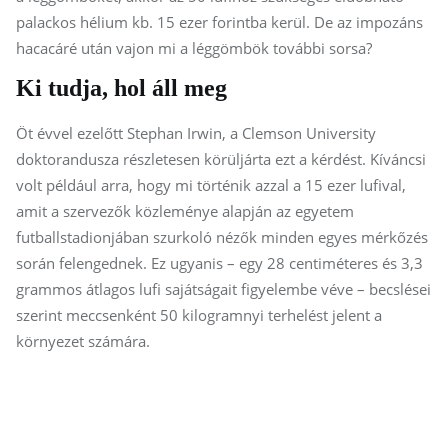
palackos hélium kb. 15 ezer forintba kerül. De az impozáns
hacacáré után vajon mi a léggömbök további sorsa?
Ki tudja, hol áll meg
Öt évvel ezelőtt Stephan Irwin, a Clemson University
doktorandusza részletesen körüljárta ezt a kérdést. Kíváncsi
volt például arra, hogy mi történik azzal a 15 ezer lufival,
amit a szervezők közleménye alapján az egyetem
futballstadionjában szurkoló nézők minden egyes mérkőzés
során felengednek. Ez ugyanis – egy 28 centiméteres és 3,3
grammos átlagos lufi sajátságait figyelembe véve – becslései
szerint meccsenként 50 kilogramnyi terhelést jelent a
környezet számára.