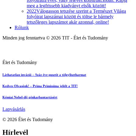
folyóiratra éves, vagy féléves konstrukcióban. Kapja
meg a legfrissebb kiadványt elsők között!
2022
Válogasson tetszése szerint a Természet Világa
folyóirat lapszámai között és töltse le bármely
tetszőleges lapszámot akár azonnal, online!
Rólunk
Minden jog fenntartva © 2026 TIT - Élet és Tudomány
Élet és Tudomány
Láthatatlan invázió – Száz éve pusztít a tölgylisztharmat
Kedves Olvasónk! – Prima Primissima jelölt a TIT!
Kémiai Nobel-díj génkarbantartásért
Lapvásárlás
© 2026 Élet és Tudomány
facebook-
youtube-
email
Hírlevél
1
1