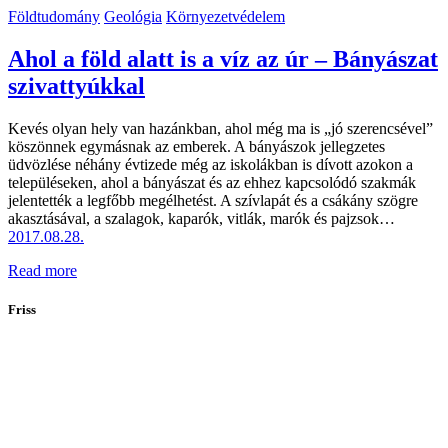
Földtudomány
Geológia
Környezetvédelem
Ahol a föld alatt is a víz az úr – Bányászat
szivattyúkkal
Kevés olyan hely van hazánkban, ahol még ma is „jó szerencsével”
köszönnek egymásnak az emberek. A bányászok jellegzetes
üdvözlése néhány évtizede még az iskolákban is dívott azokon a
településeken, ahol a bányászat és az ehhez kapcsolódó szakmák
jelentették a legfőbb megélhetést. A szívlapát és a csákány szögre
akasztásával, a szalagok, kaparók, vitlák, marók és pajzsok…
2017.08.28.
Read more
Friss