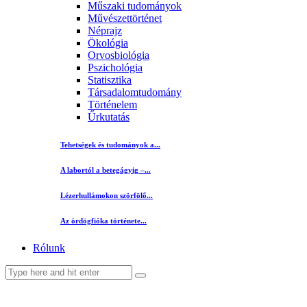
Műszaki tudományok
Művészettörténet
Néprajz
Ökológia
Orvosbiológia
Pszichológia
Statisztika
Társadalomtudomány
Történelem
Űrkutatás
Tehetségek és tudományok a...
A labortól a betegágyig –...
Lézerhullámokon szörfölő...
Az ördögfióka története...
Rólunk