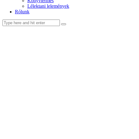
Könyvtermés
Lélektani lelemények
Rólunk
facebook-
youtube-
email
1
1