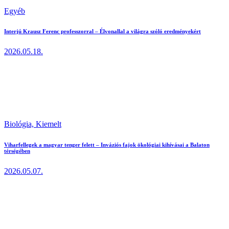
Egyéb
Interjú Krausz Ferenc professzorral – Élvonallal a világra szóló eredményekért
2026.05.18.
Biológia,
Kiemelt
Viharfellegek a magyar tenger felett – Inváziós fajok ökológiai kihívásai a Balaton
térségében
2026.05.07.