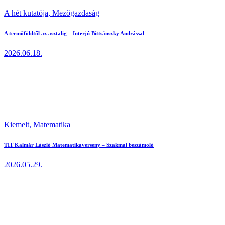
A hét kutatója,
Mezőgazdaság
A termőföldtől az asztalig – Interjú Bittsánszky Andrással
2026.06.18.
Kiemelt,
Matematika
TIT Kalmár László Matematikaverseny – Szakmai beszámoló
2026.05.29.