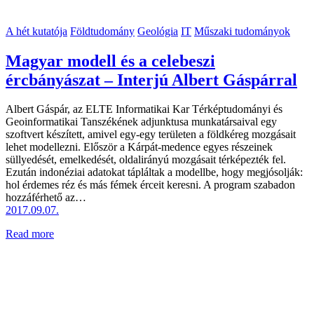
A hét kutatója
Földtudomány
Geológia
IT
Műszaki tudományok
Magyar modell és a celebeszi
ércbányászat – Interjú Albert Gáspárral
Albert Gáspár, az ELTE Informatikai Kar Térképtudományi és
Geoinformatikai Tanszékének adjunktusa munkatársaival egy
szoftvert készített, amivel egy-egy területen a földkéreg mozgásait
lehet modellezni. Először a Kárpát-medence egyes részeinek
süllyedését, emelkedését, oldalirányú mozgásait térképezték fel.
Ezután indonéziai adatokat tápláltak a modellbe, hogy megjósolják:
hol érdemes réz és más fémek érceit keresni. A program szabadon
hozzáférhető az…
2017.09.07.
Read more