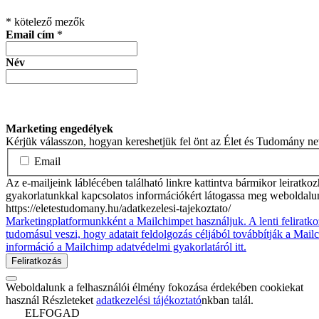
*
kötelező mezők
Email cím
*
Név
Marketing engedélyek
Kérjük válasszon, hogyan kereshetjük fel önt az Élet és Tudomány n
Email
Az e-mailjeink láblécében található linkre kattintva bármikor leiratko
gyakorlatunkkal kapcsolatos információkért látogassa meg weboldalu
https://eletestudomany.hu/adatkezelesi-tajekoztato/
Marketingplatformunkként a Mailchimpet használjuk. A lenti feliratko
tudomásul veszi, hogy adatait feldolgozás céljából továbbítják a Mai
információ a Mailchimp adatvédelmi gyakorlatáról itt.
Weboldalunk a felhasználói élmény fokozása érdekében cookiekat
használ Részleteket
adatkezelési tájékoztató
nkban talál.
ELFOGAD