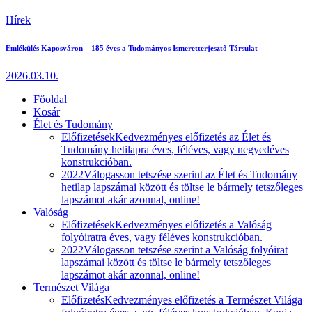
Hírek
Emlékülés Kaposváron – 185 éves a Tudományos Ismeretterjesztő Társulat
2026.03.10.
Főoldal
Kosár
Élet és Tudomány
Előfizetések
Kedvezményes előfizetés az Élet és
Tudomány hetilapra éves, féléves, vagy negyedéves
konstrukcióban.
2022
Válogasson tetszése szerint az Élet és Tudomány
hetilap lapszámai között és töltse le bármely tetszőleges
lapszámot akár azonnal, online!
Valóság
Előfizetések
Kedvezményes előfizetés a Valóság
folyóiratra éves, vagy féléves konstrukcióban.
2022
Válogasson tetszése szerint a Valóság folyóirat
lapszámai között és töltse le bármely tetszőleges
lapszámot akár azonnal, online!
Természet Világa
Előfizetés
Kedvezményes előfizetés a Természet Világa