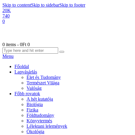
Skip to content
Skip to sidebar
Skip to footer
20K
740
0
0 items
-
0Ft
0
Menu
Főoldal
Lapvásárlás
Élet és Tudomány
Természet Világa
Valóság
Főbb rovatok
A hét kutatója
Biológia
Fizika
Földtudomány
Könyvtermés
Lélektani lelemények
Ökológia