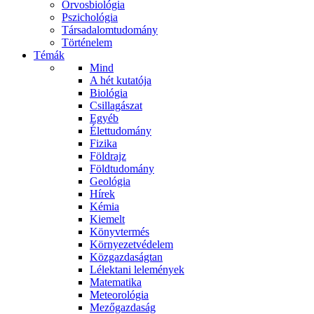
Orvosbiológia
Pszichológia
Társadalomtudomány
Történelem
Témák
Mind
A hét kutatója
Biológia
Csillagászat
Egyéb
Élettudomány
Fizika
Földrajz
Földtudomány
Geológia
Hírek
Kémia
Kiemelt
Könyvtermés
Környezetvédelem
Közgazdaságtan
Lélektani lelemények
Matematika
Meteorológia
Mezőgazdaság