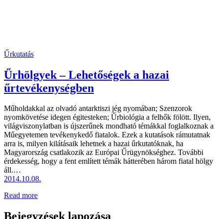
Űrkutatás
Űrhölgyek – Lehetőségek a hazai
űrtevékenységben
Műholdakkal az olvadó antarktiszi jég nyomában; Szenzorok
nyomkövetése idegen égitesteken; Űrbiológia a felhők fölött. Ilyen,
világviszonylatban is újszerűnek mondható témákkal foglalkoznak a
Műegyetemen tevékenykedő fiatalok. Ezek a kutatások rámutatnak
arra is, milyen kilátásaik lehetnek a hazai űrkutatóknak, ha
Magyarország csatlakozik az Európai Űrügynökséghez. További
érdekesség, hogy a fent említett témák hátterében három fiatal hölgy
áll.…
2014.10.08.
Read more
Bejegyzések lapozása