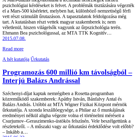
pszichológiai kérdéseket is felvet. A problémák tisztázására végezték
el a Mars-500 kísérletet, melyben hat, különböző nemzetiségű férfi
vett részt szimulált űrutazáson. A tapasztalatok feldolgozása még
tart. A kutatásban részt vettek magyar szakemberek is; nem
véletlenül, hiszen világelsők vagyunk az űrpszichológia terén.
Ehmann Bea pszichológussal, az MTA TTK Kognitív…
2015.07.08.
Read more
A hét kutatója
Űrkutatás
Programozás 600 millió km távolságból –
Interjú Balázs Andrással
Széchenyi-díjat kaptak nemrégiben a Rosetta-programban
közreműködő szakemberek: Apáthy István, Bánfalvy Antal és
Balázs András. Utóbbi az MTA Wigner Fizikai Központ mérnök
űrkutatója. A szonda leszállóegysége, a Philae az ő munkájának
eredményei nélkül aligha végezte volna el történelmi méréseit a
Csurjumov–Geraszimenko-üstökös felszínén. Vele beszélgettünk a
részletekről. – A műszaki vagy az űrkutatási érdeklődése volt előbb?
– Inkább a…