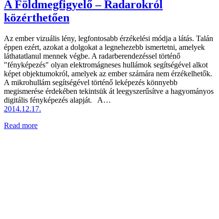
A Földmegfigyelő – Radarokról
közérthetően
Az ember vizuális lény, legfontosabb érzékelési módja a látás. Talán
éppen ezért, azokat a dolgokat a legnehezebb ismertetni, amelyek
láthatatlanul mennek végbe. A radarberendezéssel történő
"fényképezés" olyan elektromágneses hullámok segítségével alkot
képet objektumokról, amelyek az ember számára nem érzékelhetők.
A mikrohullám segítségével történő leképezés könnyebb
megismerése érdekében tekintsük át leegyszerűsítve a hagyományos
digitális fényképezés alapját. A…
2014.12.17.
Read more