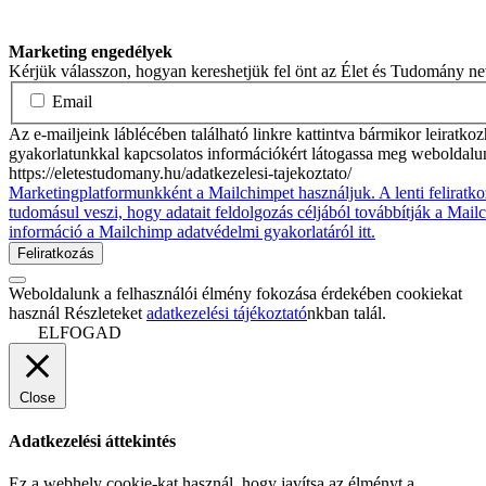
Marketing engedélyek
Kérjük válasszon, hogyan kereshetjük fel önt az Élet és Tudomány n
Email
Az e-mailjeink láblécében található linkre kattintva bármikor leiratko
gyakorlatunkkal kapcsolatos információkért látogassa meg weboldalu
https://eletestudomany.hu/adatkezelesi-tajekoztato/
Marketingplatformunkként a Mailchimpet használjuk. A lenti feliratko
tudomásul veszi, hogy adatait feldolgozás céljából továbbítják a Mai
információ a Mailchimp adatvédelmi gyakorlatáról itt.
Weboldalunk a felhasználói élmény fokozása érdekében cookiekat
használ Részleteket
adatkezelési tájékoztató
nkban talál.
ELFOGAD
Close
Adatkezelési áttekintés
Ez a webhely cookie-kat használ, hogy javítsa az élményt a