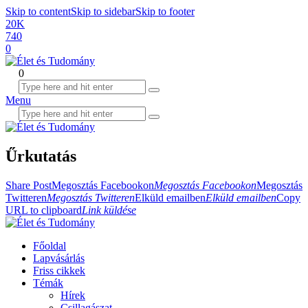
Skip to content
Skip to sidebar
Skip to footer
20K
740
0
0
Menu
Űrkutatás
Share Post
Megosztás Facebookon
Megosztás Facebookon
Megosztás
Twitteren
Megosztás Twitteren
Elküld emailben
Elküld emailben
Copy
URL to clipboard
Link küldése
Főoldal
Lapvásárlás
Friss cikkek
Témák
Hírek
Csillagászat