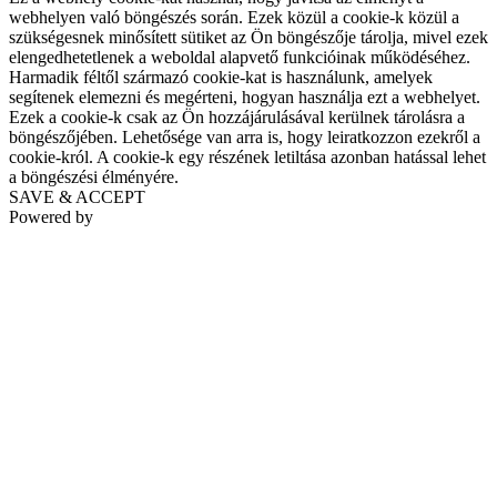
webhelyen való böngészés során. Ezek közül a cookie-k közül a
szükségesnek minősített sütiket az Ön böngészője tárolja, mivel ezek
elengedhetetlenek a weboldal alapvető funkcióinak működéséhez.
Harmadik féltől származó cookie-kat is használunk, amelyek
segítenek elemezni és megérteni, hogyan használja ezt a webhelyet.
Ezek a cookie-k csak az Ön hozzájárulásával kerülnek tárolásra a
böngészőjében. Lehetősége van arra is, hogy leiratkozzon ezekről a
cookie-król. A cookie-k egy részének letiltása azonban hatással lehet
a böngészési élményére.
SAVE & ACCEPT
Powered by