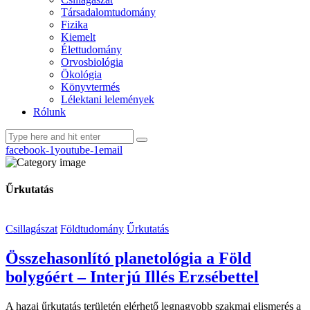
Társadalomtudomány
Fizika
Kiemelt
Élettudomány
Orvosbiológia
Ökológia
Könyvtermés
Lélektani lelemények
Rólunk
facebook-1
youtube-1
email
Űrkutatás
Csillagászat
Földtudomány
Űrkutatás
Összehasonlító planetológia a Föld
bolygóért – Interjú Illés Erzsébettel
A hazai űrkutatás területén elérhető legnagyobb szakmai elismerés a