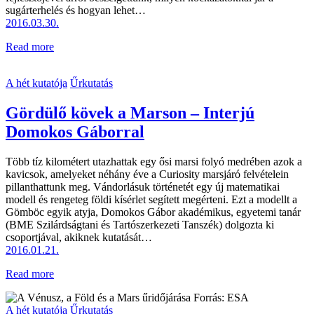
sugárterhelés és hogyan lehet…
2016.03.30.
Read more
A hét kutatója
Űrkutatás
Gördülő kövek a Marson – Interjú
Domokos Gáborral
Több tíz kilométert utazhattak egy ősi marsi folyó medrében azok a
kavicsok, amelyeket néhány éve a Curiosity marsjáró felvételein
pillanthattunk meg. Vándorlásuk történetét egy új matematikai
modell és rengeteg földi kísérlet segített megérteni. Ezt a modellt a
Gömböc egyik atyja, Domokos Gábor akadémikus, egyetemi tanár
(BME Szilárdságtani és Tartószerkezeti Tanszék) dolgozta ki
csoportjával, akiknek kutatását…
2016.01.21.
Read more
A hét kutatója
Űrkutatás