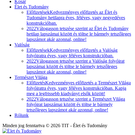
Kosár
Élet és Tudomány
Előfizetések
Kedvezményes előfizetés az Élet és
Tudomány hetilapra éves, féléves, vagy negyedéves
konstrukcióban.
2022
Válogasson tetszése szerint az Élet és Tudomány
hetilap lapszámai között és töltse le bármely tetszőleges
lapszámot akár azonnal, online!
Valóság
Előfizetések
Kedvezményes előfizetés a Valóság
folyóiratra éves, vagy féléves konstrukcióban.
2022
Válogasson tetszése szerint a Valóság folyóirat
lapszámai között és töltse le bármely tetszőleges
lapszámot akár azonnal, online!
Természet Világa
Előfizetés
Kedvezményes előfizetés a Természet Világa
folyóiratra éves, vagy féléves konstrukcióban. Kapja
meg a legfrissebb kiadványt elsők között!
2022
Válogasson tetszése szerint a Természet Világa
folyóirat lapszámai között és töltse le bármely
tetszőleges lapszámot akár azonnal, online!
Rólunk
Minden jog fenntartva © 2026 TIT - Élet és Tudomány