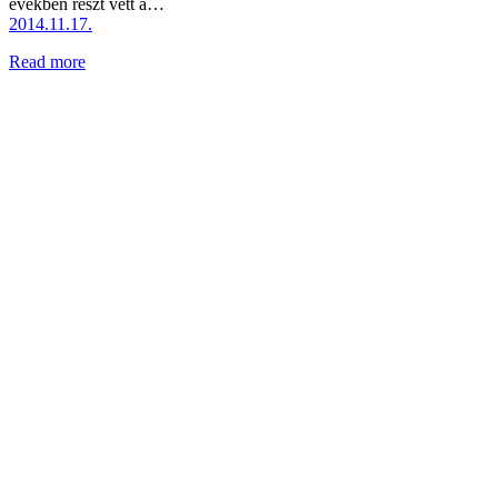
években részt vett a…
2014.11.17.
Read more