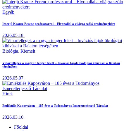
Egyéb
Interjú Krausz Ferenc professzorral – Élvonallal a világra szóló eredményekért
2026.05.18.
Biológia,
Kiemelt
Viharfellegek a magyar tenger felett – Inváziós fajok ökológiai kihívásai a Balaton
térségében
2026.05.07.
Hírek
Emlékülés Kaposváron – 185 éves a Tudományos Ismeretterjesztő Társulat
2026.03.10.
Főoldal