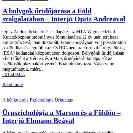
A bolygók űridőjárása a Föld
szolgálatában – Interjú Opitz Andreával
Opitz Andrea űrkutató és csillagász, az MTA Wigner Fizikai
Kutatóközpont tudományos főmunkatársa 12 év után tért haza
külföldről. Svájcban doktorált, Franciaországban volt posztdoktori
ösztöndíjas és legutóbb az ESTEC-ben, az Európai Űrügynökség
(ESA) hollandiai központjában dolgozott. Bolygónk űridőjárásán
kívül főként a Vénusz és a Mars űridőjárását kutatja, sőt az
üstökösök plazmakörnyezetét is tanulmányozza. Válaszaiból
megtudhatjuk, miért…
2015.09.07.
Read more
A hét kutatója
Pszichológia
Űrkutatás
Űrpszichológia a Marson és a Földön –
Interjú Ehmann Beával
A Mars-utazás megvalósítása a technikai nehézségek mellett