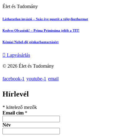
Élet és Tudomány
Láthatatlan invázió – Száz éve pusztít a tölgylisztharmat
Kedves Olvasónk! – Prima Primissima jelölt a TIT!
Kémiai Nobel-díj génkarbantartásért
Lapvásárlás
© 2026 Élet és Tudomány
facebook-1
youtube-1
email
Hírlevél
*
kötelező mezők
Email cím
*
Név