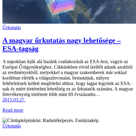
Űrkutatás
A magyar űrkutatás nagy lehetősége –
ESA-tagság
A napokban írják alá hazánk csatlakozását az ESA-hoz, vagyis az
Európai Űrügynökséghez. Cikkünkben rövid ízelítőt adunk azokból
az eredményekből, melyekkel a magyar szakemberek már sokkal
korábban elérték a világszínvonalat, bemutatjuk, milyen
feltételeknek kellett megfelelni ahhoz, hogy tagjai legyünk az ESA-
nak és miért történelmi lehetőség ez az űrkutatók számára. A magyar
űrtevékenység története több mint fél évszázadra…
2015.03.27.
Read more
Űrkutatás