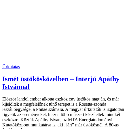
Űrkutatás
Ismét üstökösközelben – Interjú Apáthy
Istvánnal
Először landol ember alkotta eszköz egy üstökös magján, és már
kijelölték a megfelelőnek tűnő terepet is a Rosetta-szonda
leszállóegysége, a Philae számára. A magyar űrkutatók is izgatottan
figyelik az eseményeket, hiszen több műszert készítettek mindkét
eszközre. Köztük Apáthy István, az MTA Energiatudományi
Kutatóközpont munkatársa is, aki „járt” már üstökösnél. A 80-as