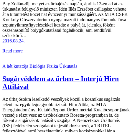
Bay Zoltán-díj, melyet az űrhajózás napján, április 12-én ad át az
űrkutatást felügyelő miniszter. Idén Illés Erzsébet csillagász vehette
át a kitüntetést közel hat évtizednyi munkásságáért. Az MTA CSFK
Konkoly Obszervatórium nyugalmazott tudományos főmunkatársa
szput­nyik­meg­fi­gye­lé­se­k­kel kezdte a pályáját, jelenleg főként
összehasonlító bolygókutatással foglalkozik, ami rendkívül
széleskörű…
2016.08.24.
Read more
A hét kutatója
Biológia
Fizika
Űrkutatás
Sugárvédelem az űrben – Interjú Hirn
Attilával
Az űrhajósokra leselkedő veszélyek közül a kozmikus sugárzás
jelenti az egyik legnagyobb rizikót. Hirn Attila, az MTA
Energiatudományi Kutatóközpont Űrdozimetriai Kutatócsoportjának
vezetője részt vesz az üstököskutató Rosetta-programban is, de
főként a sugárzások hatását vizsgálja. A Nemzetközi Űrállomás
(ISS) fedélzetén szolgálatot teljesítő dózismérő, a TRITEL
fejlesztőjével arról beszélgettünk, milyen kockázatokkal jár a