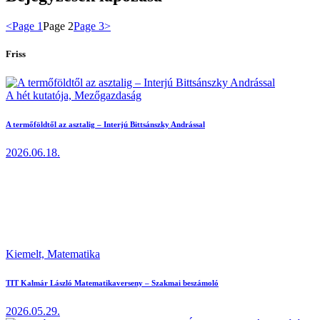
<
Page
1
Page
2
Page
3
>
Friss
A hét kutatója,
Mezőgazdaság
A termőföldtől az asztalig – Interjú Bittsánszky Andrással
2026.06.18.
Kiemelt,
Matematika
TIT Kalmár László Matematikaverseny – Szakmai beszámoló
2026.05.29.