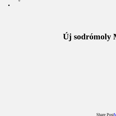
Új sodrómoly 
Share Post
M