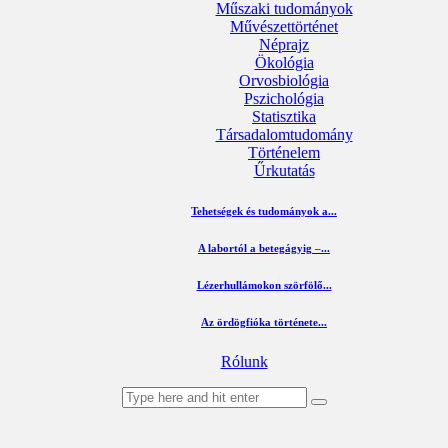
Műszaki tudományok
Művészettörténet
Néprajz
Ökológia
Orvosbiológia
Pszichológia
Statisztika
Társadalomtudomány
Történelem
Űrkutatás
Tehetségek és tudományok a...
A labortól a betegágyig –...
Lézerhullámokon szörfölő...
Az ördögfióka története...
Rólunk