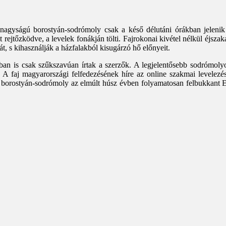
 nagyságú borostyán-sodrómoly csak a késő délutáni órákban jelenik
ejtőzködve, a levelek fonákján tölti. Fajrokonai kivétel nélkül éjszak
t, s kihasználják a házfalakból kisugárzó hő előnyeit.
ban is csak szűkszavúan írtak a szerzők. A legjelentősebb sodrómoly
. A faj magyarországi felfedezésének híre az online szakmai levelezé
– a borostyán-sodrómoly az elmúlt húsz évben folyamatosan felbukkan