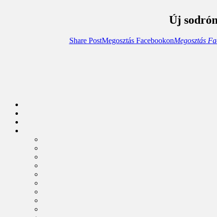
Új sodró
Share Post
Megosztás Facebookon
Megosztás Fa