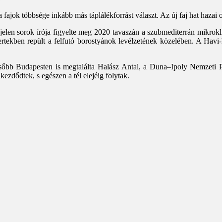
jok többsége inkább más táplálékforrást választ. Az új faj hat hazai ol
jelen sorok írója figyelte meg 2020 tavaszán a szubmediterrán mikrokl
kertekben repült a felfutó borostyánok levélzetének közelében. A Hav
ésőbb Budapesten is megtalálta Halász Antal, a Duna–Ipoly Nemzeti 
kezdődtek, s egészen a tél elejéig folytak.