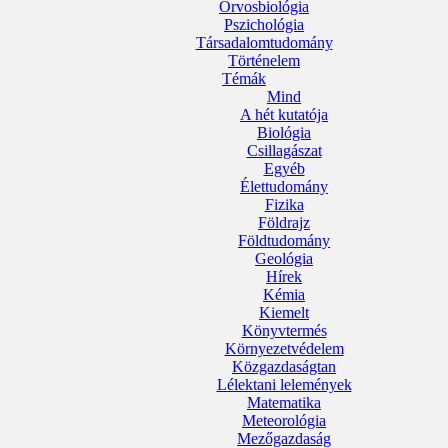
Orvosbiológia
Pszichológia
Társadalomtudomány
Történelem
Témák
Mind
A hét kutatója
Biológia
Csillagászat
Egyéb
Élettudomány
Fizika
Földrajz
Földtudomány
Geológia
Hírek
Kémia
Kiemelt
Könyvtermés
Környezetvédelem
Közgazdaságtan
Lélektani lelemények
Matematika
Meteorológia
Mezőgazdaság