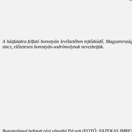
A házfalakra felfutó borostyán levélzetében rejtőzködő, Magyarorsz
sincs, előzetesen borostyán-sodrómolynak nevezhetjük.
Borostyánnal befutott régi városfal Pécsett (FOTÓ: FAZEKAS IMRE