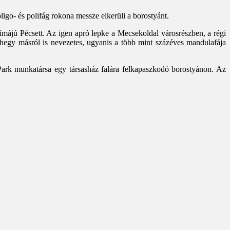
igo- és polifág rokona messze elkerüli a borostyánt.
ímájú Pécsett. Az igen apró lepke a Mecsekoldal városrészben, a régi
i-hegy másról is nevezetes, ugyanis a több mint százéves mandulafája
Park munkatársa egy társasház falára felkapaszkodó borostyánon. Az