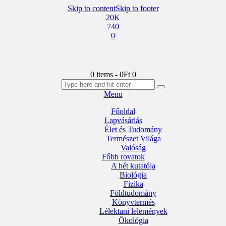
Skip to content
Skip to footer
20K
740
0
0 items
-
0Ft
0
Menu
Főoldal
Lapvásárlás
Élet és Tudomány
Természet Világa
Valóság
Főbb rovatok
A hét kutatója
Biológia
Fizika
Földtudomány
Könyvtermés
Lélektani lelemények
Ökológia