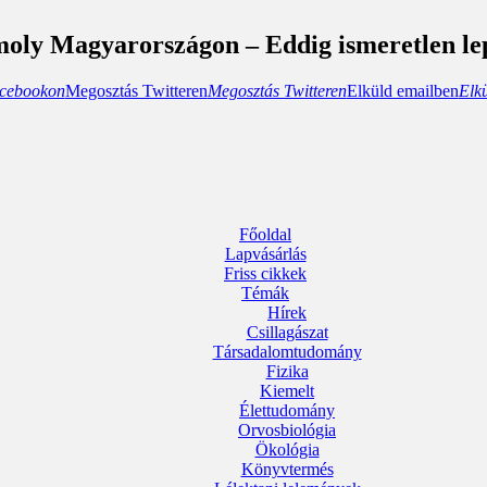
moly Magyarországon – Eddig ismeretlen le
cebookon
Megosztás Twitteren
Megosztás Twitteren
Elküld emailben
Elk
Főoldal
Lapvásárlás
Friss cikkek
Témák
Hírek
Csillagászat
Társadalomtudomány
Fizika
Kiemelt
Élettudomány
Orvosbiológia
Ökológia
Könyvtermés