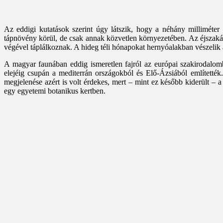
Az eddigi kutatások szerint úgy látszik, hogy a néhány milliméter
tápnövény körül, de csak annak közvetlen környezetében. Az éjszakát r
végével táplálkoznak. A hideg téli hónapokat hernyóalakban vészelik á
A magyar faunában eddig ismeretlen fajról az európai szakirodalom
elejéig csupán a mediterrán országokból és Elő-Ázsiából említették
megjelenése azért is volt érdekes, mert – mint ez később kiderült 
egy egyetemi botanikus kertben.