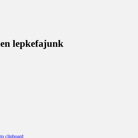
en lepkefajunk
o clipboard