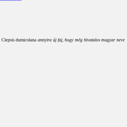
A
Clepsis dumicolana
annyira új faj, hogy még hivatalos magyar neve