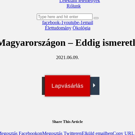
Lélektani lelemények
Rólunk
facebook-1
youtube-1
email
Élettudomány
Ökológia
Magyarországon – Eddig ismeretl
2021.06.09.
Irány a bolt!
Lapvásárlás
Digitális példány
Share This Article
egosztás Facebookon
Megosztás Twitteren
Elküld emailben
Copy URL t