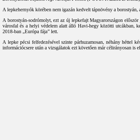
A lepkehernyók körében nem igazán kedvelt tápnövény a borostyán, a fa
A borostyán-sodrómolyt, ezt az új lepkefajt Magyarországon először 
városfal és a helyi védelem alatt álló Havi-hegy közötti utcákban, 
2018-ban „Európa fája” lett.
A lepke pécsi felfedezésével szinte párhuzamosan, néhány héttel k
információcsere után a vizsgálatok ezt követően már célirányosan is el