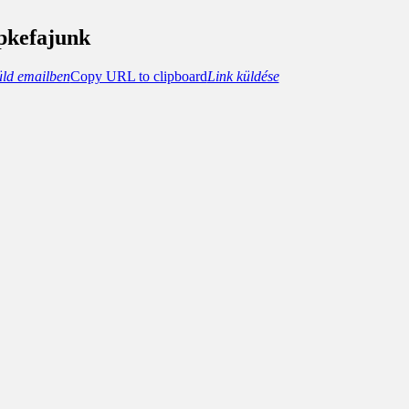
pkefajunk
üld emailben
Copy URL to clipboard
Link küldése