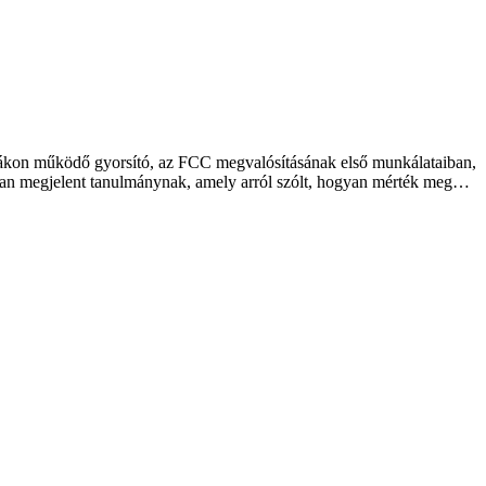
iákon működő gyorsító, az FCC megvalósításának első munkálataiban,
atban megjelent tanulmánynak, amely arról szólt, hogyan mérték meg…