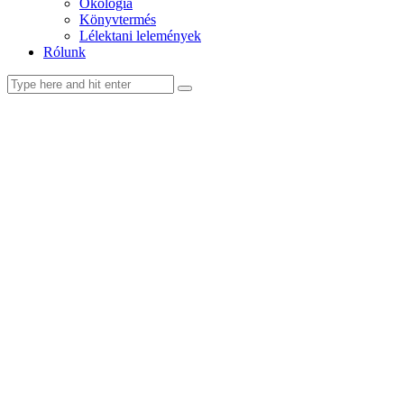
Ökológia
Könyvtermés
Lélektani lelemények
Rólunk
facebook-
youtube-
email
1
1