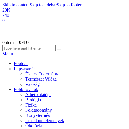
Skip to content
Skip to sidebar
Skip to footer
20K
740
0
0 items
-
0Ft
0
Menu
Főoldal
Lapvásárlás
Élet és Tudomány
Természet Világa
Valóság
Főbb rovatok
A hét kutatója
Biológia
Fizika
Földtudomány
Könyvtermés
Lélektani lelemények
Ökológia