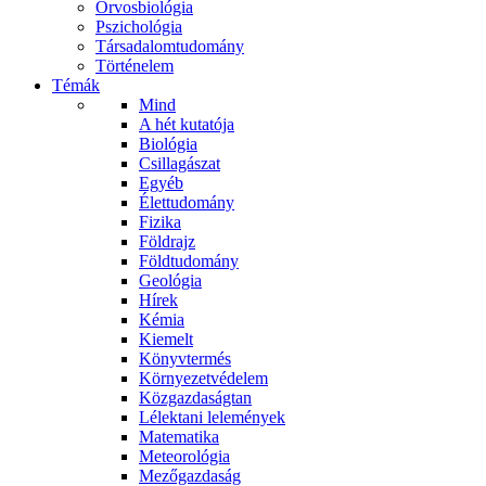
Orvosbiológia
Pszichológia
Társadalomtudomány
Történelem
Témák
Mind
A hét kutatója
Biológia
Csillagászat
Egyéb
Élettudomány
Fizika
Földrajz
Földtudomány
Geológia
Hírek
Kémia
Kiemelt
Könyvtermés
Környezetvédelem
Közgazdaságtan
Lélektani lelemények
Matematika
Meteorológia
Mezőgazdaság