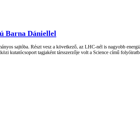
jú Barna Dániellel
ományos sajtóba. Részt vesz a következő, az LHC-nél is nagyobb energ
közi kutatócsoport tagjaként társszerzője volt a Science című folyóir