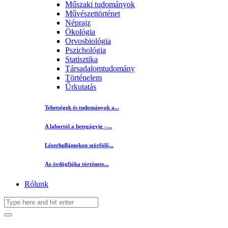
Műszaki tudományok
Művészettörténet
Néprajz
Ökológia
Orvosbiológia
Pszichológia
Statisztika
Társadalomtudomány
Történelem
Űrkutatás
Tehetségek és tudományok a...
A labortól a betegágyig –...
Lézerhullámokon szörfölő...
Az ördögfióka története...
Rólunk