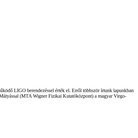
működő LIGO berendezéssel érték el. Erről többször írtunk lapunkban
súth Mátyással (MTA Wigner Fizikai Kutatóközpont) a magyar Virgo-