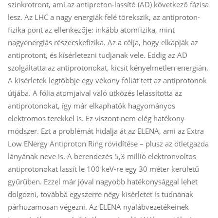
szinkrotront, ami az antiproton-lassító (AD) következő fázisa
lesz. Az LHC a nagy energiák felé törekszik, az antiproton-
fizika pont az ellenkezője: inkább atomfizika, mint
nagyenergiás részecskefizika. Az a célja, hogy elkapják az
an­ti­pro­tont, és kísérletezni tudjanak vele. Eddig az AD
szolgáltatta az antiprotonokat, kicsit kényelmetlen energián.
A kísérletek legtöbbje egy vékony fóliát tett az antiprotonok
útjába. A fólia atomjaival való ütközés lelassította az
antiprotonokat, így már elkaphatók hagyományos
elektromos terekkel is. Ez viszont nem elég hatékony
módszer. Ezt a problémát hidalja át az ELENA, ami az Extra
Low ENergy An­ti­proton Ring rövidítése – plusz az ötletgazda
lányának neve is. A berendezés 5,3 millió elektronvoltos
antiprotonokat lassít le 100 keV-re egy 30 méter kerületű
gyűrűben. Ezzel már jóval nagyobb hatékonysággal lehet
dolgozni, továbbá egyszerre négy kísérletet is tudnának
párhuzamosan végezni. Az ELENA nyalábvezetékeinek