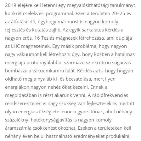
2019 elejére kell letenni egy megvalósíthatósági tanulmányt
konkrét cselekvési programmal. Ezen a területen 20–25 év
az átfutási idő, úgyhogy már most is nagyon komoly
fejlesztés és kutatás zajlik. Az egyik sarkalatos kérdés a
nagyon erős, 16 Teslás mágnesek létrehozása, ami duplája
az LHC mágneseinek. Egy másik probléma, hogy nagyon
nagy vákuumot kell létrehozni úgy, hogy közben a hatalmas
energiájú protonnyalábból származó szinkrotron sugárzás
bombázza a vákuumkamra falát. Kérdés az is, hogy hogyan
oldható meg a nyaláb ki- és becsatolása, mert ilyen
energiákon nagyon nehéz őket kezelni. Ennek a
megoldásában is részt akarunk venni. A rádiófrekvenciás
rendszerek terén is nagy szükség van fejlesztésekre, mert itt
olyan energiaszükséglete lenne a gyorsítónak, ahol néhány
százaléknyi hatékonyságjavítás is nagyon komoly
áramszámla csökkenést okozhat. Ezeken a területeken kell
néhány éven belül használható eredményeket produkálni,