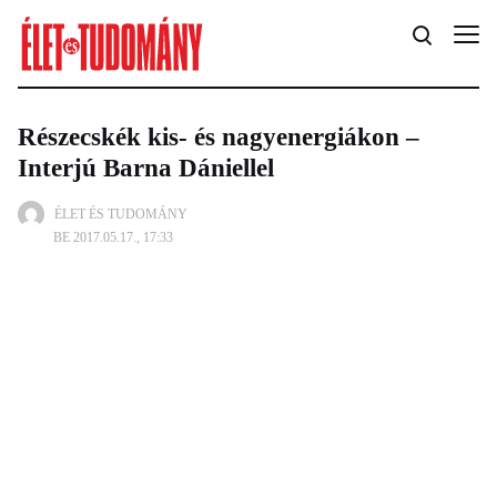
Részecskék kis- és nagyenergiákon –
Interjú Barna Dániellel
ÉLET ÉS TUDOMÁNY
BE 2017.05.17., 17:33