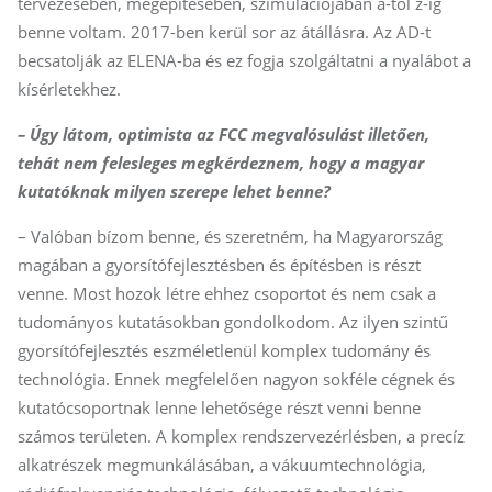
tervezésében, megépítésében, szimulációjában a-tól z-ig
benne voltam. 2017-ben kerül sor az átállásra. Az AD-t
becsatolják az ELENA-ba és ez fogja szolgáltatni a nyalábot a
kísérletekhez.
– Úgy látom, optimista az FCC megvalósulást illetően,
tehát nem felesleges megkérdeznem, hogy a magyar
kutatóknak milyen szerepe lehet benne?
– Valóban bízom benne, és szeretném, ha Magyarország
magában a gyorsítófejlesztésben és építésben is részt
venne. Most hozok létre ehhez csoportot és nem csak a
tudományos kutatásokban gondolkodom. Az ilyen szintű
gyorsítófejlesztés eszméletlenül komplex tudomány és
technológia. Ennek megfelelően nagyon sokféle cégnek és
kutatócsoportnak lenne lehetősége részt venni benne
számos területen. A komplex rendszervezérlésben, a precíz
alkatrészek megmunkálásában, a vákuumtechnológia,