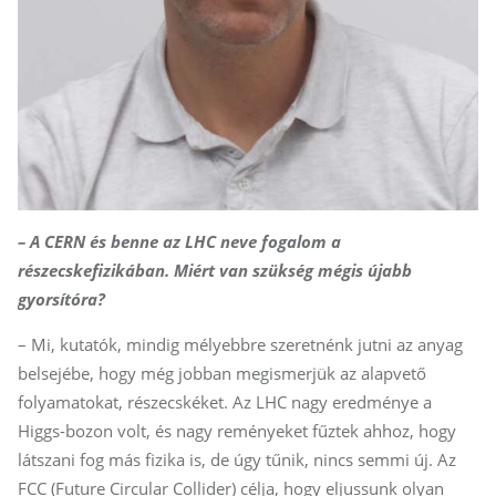
– A CERN és benne az LHC neve fogalom a
részecskefizikában. Miért van szükség mégis újabb
gyorsítóra?
– Mi, kutatók, mindig mélyebbre szeretnénk jutni az anyag
belsejébe, hogy még jobban megismerjük az alapvető
folyamatokat, részecskéket. Az LHC nagy eredménye a
Higgs-bozon volt, és nagy reményeket fűztek ahhoz, hogy
látszani fog más fizika is, de úgy tűnik, nincs semmi új. Az
FCC (Future Circular Collider) célja, hogy eljussunk olyan