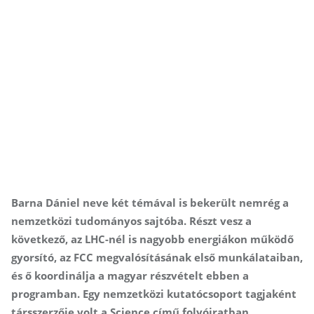
Barna Dániel neve két témával is bekerült nemrég a
nemzetközi tudományos sajtóba. Részt vesz a
következő, az LHC-nél is nagyobb energiákon működő
gyorsító, az FCC megvalósításának első munkálataiban,
és ő koordinálja a magyar részvételt ebben a
programban. Egy nemzetközi kutatócsoport tagjaként
társszerzője volt a Science című folyóiratban