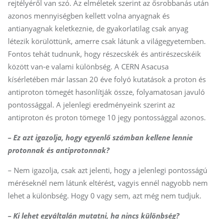
rejtélyéről van szó. Az elméletek szerint az ősrobbanás után
azonos mennyiségben kellett volna anyagnak és
antianyagnak keletkeznie, de gyakorlatilag csak anyag
létezik körülöttünk, amerre csak látunk a vi­lág­egyetemben.
Fontos tehát tudnunk, hogy részecskék és an­ti­ré­szecs­kéik
között van-e valami különbség. A CERN Asacusa
kísérletében már lassan 20 éve folyó kutatások a proton és
antiproton tömegét hasonlítják össze, folyamatosan javuló
pontossággal. A jelenlegi eredményeink szerint az
antiproton és proton tömege 10 jegy pontossággal azonos.
– Ez azt igazolja, hogy egyenlő szám­ban kellene lennie
protonnak és antiprotonnak?
– Nem igazolja, csak azt jelenti, hogy a jelenlegi pontosságú
méréseknél nem látunk eltérést, vagyis ennél nagyobb nem
lehet a különbség. Hogy 0 vagy sem, azt még nem tudjuk.
– Ki lehet egyáltalán mutatni, ha nincs különbség?