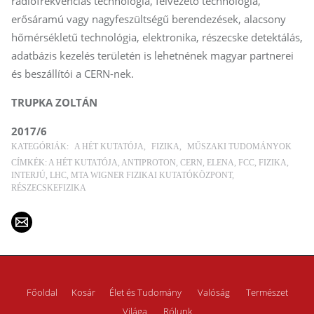
rádiófrekvenciás technológia, félvezető technológia,
erősáramú vagy nagyfeszültségű berendezések, alacsony
hőmérsékletű technológia, elektronika, részecske detektálás,
adatbázis kezelés területén is lehetnének magyar partnerei
és beszállítói a CERN-nek.
TRUPKA ZOLTÁN
2017/6
KATEGÓRIÁK:
A HÉT KUTATÓJA
FIZIKA
MŰSZAKI TUDOMÁNYOK
CÍMKÉK:
A HÉT KUTATÓJA
ANTIPROTON
CERN
ELENA
FCC
FIZIKA
INTERJÚ
LHC
MTA WIGNER FIZIKAI KUTATÓKÖZPONT
RÉSZECSKEFIZIKA
Főoldal
Kosár
Élet és Tudomány
Valóság
Természet
Világa
Rólunk