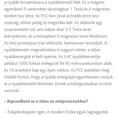
a nyaláb kicsatolására a nyalábtemető felé. Ez a mágnes
egymástól 5 centiméter távolságban 1 Tesla és 0 mágneses
tereket hoz létre. Az FCC-ben jóval erősebb térre lesz
szükség, ehhez pedig új megoldás kell. Az ötletünk egy
szupravezető cső, ami képes akár 3-5 Tesla teret
leárnyékolni, és a belsejében 0 mágneses teret létrehozni.
Az első prototípus már elkészült, hamarosan teszteljük. A
nyalábtemető megvalósítása is nagyon nehéz: a teljes
nyalábenergiát el kell nyelnie. Az LHC nyalábtemetője
például 1000 fokkal melegszik fel 90 mikroszekundum alatt,
és 10 óránként kap egy ilyen sokkot. Az FCC esetében még
inkább fontos, hogy a nyaláb energiáját egyenletesen osszuk
el a nyalábtemető felületén. Ennek a kidolgozásában is részt
veszünk.
– Kapcsolható ez a téma az an­ti­pro­to­nok­hoz?
– Tulajdonképpen igen. A modern fizika egyik legnagyobb