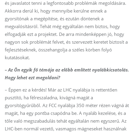
és javaslatot tenni a legfontosabb problémák megoldására.
Akkorra derül ki, hogy mennyibe kerülne ennek a
gyorsítónak a megépítése, és ezután döntenek a
megvalósításról. Tehát még egyáltalán nem biztos, hogy
elfogadják ezt a projektet. De arra mindenképpen jó, hogy
nagyon sok problémát felvet, és szervezett keretet biztosít a
fejlesztéseknek, összehangolja a széles körben folyó
kutatásokat.
– Az Ön egyik fő témája az előbb említett nyalábkicsatolás.
Hogy lehet ezt megoldani?
– Éppen ez a kérdés! Már az LHC nyalábja is rettentően
pusztító, ha félreszaladna, kivágná magát a
gyorsítógyűrűből. Az FCC nyalábja 350 méter rézen vágná át
magát, ha egy pontba csapódna be. A nyaláb kezelése, és a
tőle való megszabadulás tehát egyáltalán nem egyszerű. Az
LHC-ben normál vezető, vasmagos mágneseket használnak