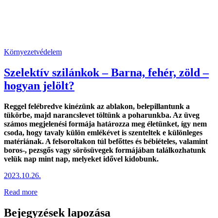
Környezetvédelem
Szelektív szilánkok – Barna, fehér, zöld –
hogyan jelölt?
Reggel felébredve kinézünk az ablakon, belepillantunk a
tükörbe, majd narancslevet töltünk a poharunkba. Az üveg
számos megjelenési formája határozza meg életünket, így nem
csoda, hogy tavaly külön emlékévet is szenteltek e különleges
matériának. A felsoroltakon túl befőttes és bébiételes, valamint
boros-, pezsgős vagy sörösüvegek formájában találkozhatunk
velük nap mint nap, melyeket idővel kidobunk.
2023.10.26.
Read more
Bejegyzések lapozása