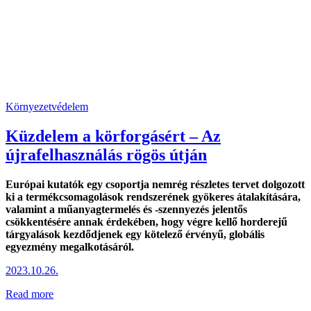
Környezetvédelem
Küzdelem a körforgásért – Az
újrafelhasználás rögös útján
Európai kutatók egy csoportja nemrég részletes tervet dolgozott
ki a termékcsomagolások rendszerének gyökeres átalakítására,
valamint a műanyagtermelés és -szennyezés jelentős
csökkentésére annak érdekében, hogy végre kellő horderejű
tárgyalások kezdődjenek egy kötelező érvényű, globális
egyezmény megalkotásáról.
2023.10.26.
Read more