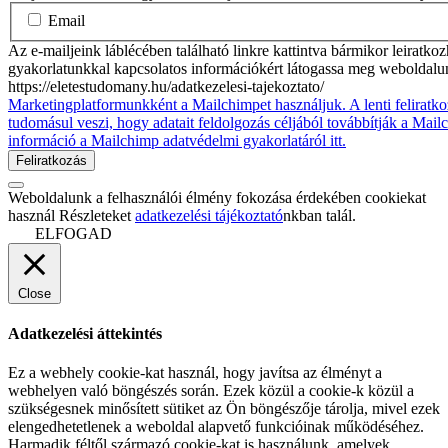
Email
Az e-mailjeink láblécében található linkre kattintva bármikor leiratko
gyakorlatunkkal kapcsolatos információkért látogassa meg weboldalu
https://eletestudomany.hu/adatkezelesi-tajekoztato/
Marketingplatformunkként a Mailchimpet használjuk. A lenti feliratko
tudomásul veszi, hogy adatait feldolgozás céljából továbbítják a Mai
információ a Mailchimp adatvédelmi gyakorlatáról itt.
Weboldalunk a felhasználói élmény fokozása érdekében cookiekat
használ Részleteket
adatkezelési tájékoztató
nkban talál.
ELFOGAD
Close
Adatkezelési áttekintés
Ez a webhely cookie-kat használ, hogy javítsa az élményt a
webhelyen való böngészés során. Ezek közül a cookie-k közül a
szükségesnek minősített sütiket az Ön böngészője tárolja, mivel ezek
elengedhetetlenek a weboldal alapvető funkcióinak működéséhez.
Harmadik féltől származó cookie-kat is használunk, amelyek