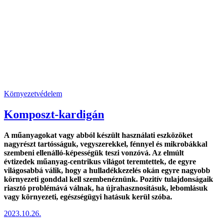
Környezetvédelem
Komposzt-kardigán
A műanyagokat vagy abból készült használati eszközöket
nagyrészt tartósságuk, vegyszerekkel, fénnyel és mikrobákkal
szembeni ellenálló-képességük teszi vonzóvá. Az elmúlt
évtizedek műanyag-centrikus világot teremtettek, de egyre
világosabbá válik, hogy a hulladékkezelés okán egyre nagyobb
környezeti gonddal kell szembenéznünk. Pozitív tulajdonságaik
riasztó problémává válnak, ha újrahasznosításuk, lebomlásuk
vagy környezeti, egészségügyi hatásuk kerül szóba.
2023.10.26.