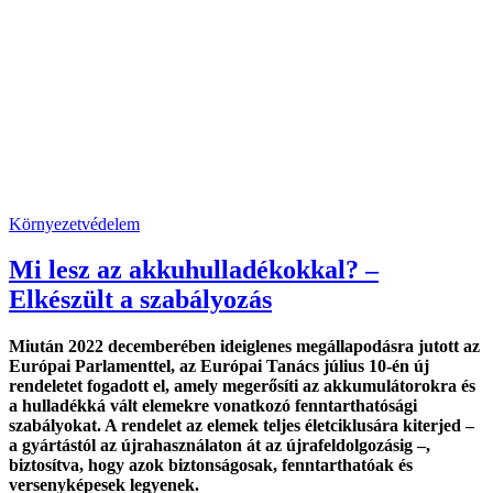
Környezetvédelem
Mi lesz az akkuhulladékokkal? –
Elkészült a szabályozás
Miután 2022 decemberében ideiglenes megállapodásra jutott az
Európai Parlamenttel, az Európai Tanács július 10-én új
rendeletet fogadott el, amely megerősíti az akkumulátorokra és
a hulladékká vált elemekre vonatkozó fenntarthatósági
szabályokat. A rendelet az elemek teljes életciklusára kiterjed –
a gyártástól az újrahasználaton át az újrafeldolgozásig –,
biztosítva, hogy azok biztonságosak, fenntarthatóak és
versenyképesek legyenek.