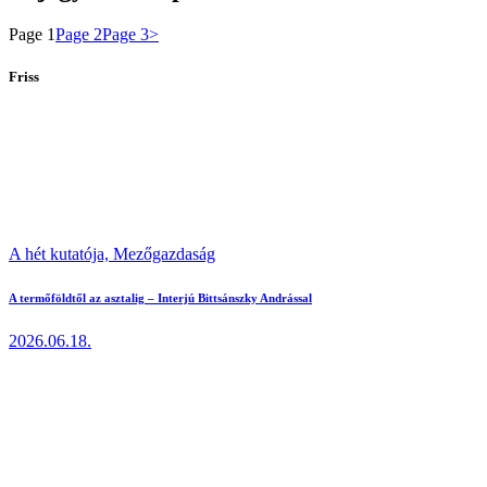
Page
1
Page
2
Page
3
>
Friss
A hét kutatója,
Mezőgazdaság
A termőföldtől az asztalig – Interjú Bittsánszky Andrással
2026.06.18.