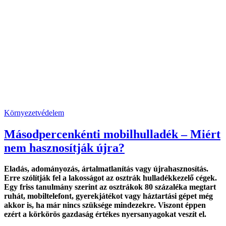
Környezetvédelem
Másodpercenkénti mobilhulladék – Miért
nem hasznosítják újra?
Eladás, adományozás, ártalmatlanítás vagy újrahasznosítás.
Erre szólítják fel a lakosságot az osztrák hulladékkezelő cégek.
Egy friss tanulmány szerint az osztrákok 80 százaléka megtart
ruhát, mobiltelefont, gyerekjátékot vagy háztartási gépet még
akkor is, ha már nincs szüksége mindezekre. Viszont éppen
ezért a körkörös gazdaság értékes nyersanyagokat veszít el.