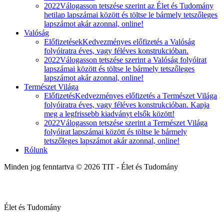
2022
Válogasson tetszése szerint az Élet és Tudomány
hetilap lapszámai között és töltse le bármely tetszőleges
lapszámot akár azonnal, online!
Valóság
Előfizetések
Kedvezményes előfizetés a Valóság
folyóiratra éves, vagy féléves konstrukcióban.
2022
Válogasson tetszése szerint a Valóság folyóirat
lapszámai között és töltse le bármely tetszőleges
lapszámot akár azonnal, online!
Természet Világa
Előfizetés
Kedvezményes előfizetés a Természet Világa
folyóiratra éves, vagy féléves konstrukcióban. Kapja
meg a legfrissebb kiadványt elsők között!
2022
Válogasson tetszése szerint a Természet Világa
folyóirat lapszámai között és töltse le bármely
tetszőleges lapszámot akár azonnal, online!
Rólunk
Minden jog fenntartva © 2026 TIT - Élet és Tudomány
Élet és Tudomány