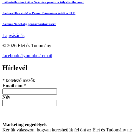
Láthatatlan invázió – Száz éve pusztít a tölgylisztharmat
Kedves Olvasónk! – Prima Primissima jelölt a TIT!
Kémiai Nobel-díj génkarbantartásért
Lapvásárlás
© 2026 Élet és Tudomány
facebook-1
youtube-1
email
Hírlevél
*
kötelező mezők
Email cím
*
Név
Marketing engedélyek
Kérjük válasszon, hogyan kereshetjük fel önt az Élet és Tudomány n