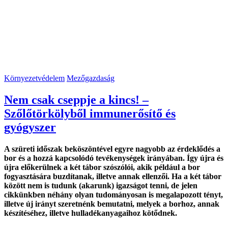
Környezetvédelem
Mezőgazdaság
Nem csak cseppje a kincs! –
Szőlőtörkölyből immunerősítő és
gyógyszer
A szüreti időszak beköszöntével egyre nagyobb az érdeklődés a
bor és a hozzá kapcsolódó tevékenységek irányában. Így újra és
újra előkerülnek a két tábor szószólói, akik például a bor
fogyasztására buzdítanak, illetve annak ellenzői. Ha a két tábor
között nem is tudunk (akarunk) igazságot tenni, de jelen
cikkünkben néhány olyan tudományosan is megalapozott tényt,
illetve új irányt szeretnénk bemutatni, melyek a borhoz, annak
készítéséhez, illetve hulladékanyagaihoz kötődnek.