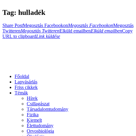
Tag: hulladék
Share Post
Megosztás Facebookon
Megosztás Facebookon
Megosztás
Twitteren
Megosztás Twitteren
Elküld emailben
Elküld emailben
Copy
URL to clipboard
Link küldése
Főoldal
Lapvásárlás
Friss cikkek
Témák
Hírek
Csillagászat
Társadalomtudomány
Fizika
Kiemelt
Élettudomány
Orvosbiológia