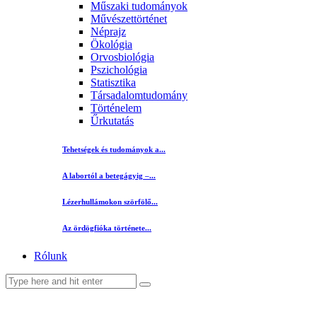
Műszaki tudományok
Művészettörténet
Néprajz
Ökológia
Orvosbiológia
Pszichológia
Statisztika
Társadalomtudomány
Történelem
Űrkutatás
Tehetségek és tudományok a...
A labortól a betegágyig –...
Lézerhullámokon szörfölő...
Az ördögfióka története...
Rólunk