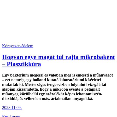
Környezetvédelem
Hogyan egye magát túl rajta mikrobaként
– Plasztikkúra
Egy baktérium megeszi és valóban meg is emészti a műanyagot
– ezt nemrég egy holland kutató laboratóriumi kísérletei
mutatták ki. Mesterséges tengervízben folytatott vizsgálatai
alapján kiszámította, hogy a mikroba évente a betáplált
műanyag körülbelül egy százalékát képes lebontani szén-
dioxiddá, és vélhetően más, ártalmatlan anyagokká.
2023.11.09.
Read more