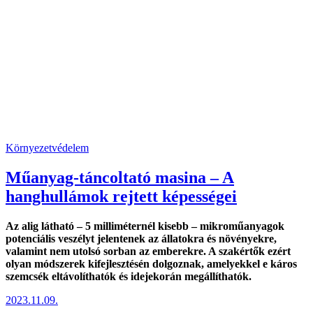
Környezetvédelem
Műanyag-táncoltató masina – A
hanghullámok rejtett képességei
Az alig látható – 5 milliméternél kisebb – mikroműanyagok
potenciális veszélyt jelentenek az állatokra és növényekre,
valamint nem utolsó sorban az emberekre. A szakértők ezért
olyan módszerek kifejlesztésén dolgoznak, amelyekkel e káros
szemcsék eltávolíthatók és idejekorán megállíthatók.
2023.11.09.