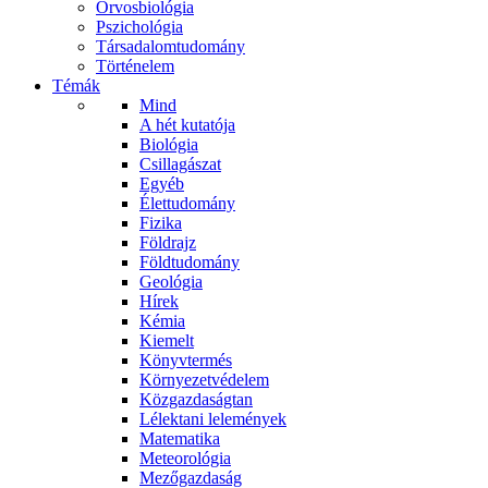
Orvosbiológia
Pszichológia
Társadalomtudomány
Történelem
Témák
Mind
A hét kutatója
Biológia
Csillagászat
Egyéb
Élettudomány
Fizika
Földrajz
Földtudomány
Geológia
Hírek
Kémia
Kiemelt
Könyvtermés
Környezetvédelem
Közgazdaságtan
Lélektani lelemények
Matematika
Meteorológia
Mezőgazdaság