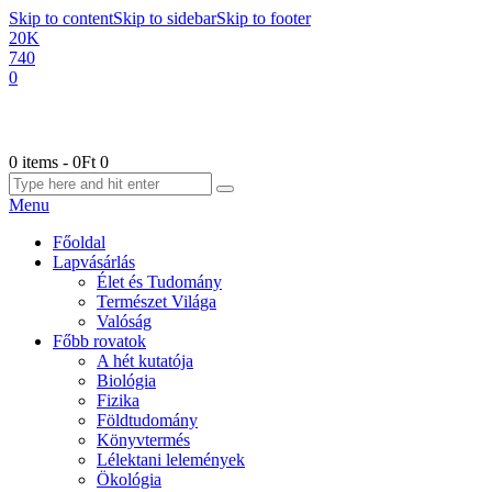
Skip to content
Skip to sidebar
Skip to footer
20K
740
0
0 items
-
0Ft
0
Menu
Főoldal
Lapvásárlás
Élet és Tudomány
Természet Világa
Valóság
Főbb rovatok
A hét kutatója
Biológia
Fizika
Földtudomány
Könyvtermés
Lélektani lelemények
Ökológia