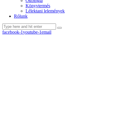
Ökológia
Könyvtermés
Lélektani lelemények
Rólunk
facebook-1
youtube-1
email