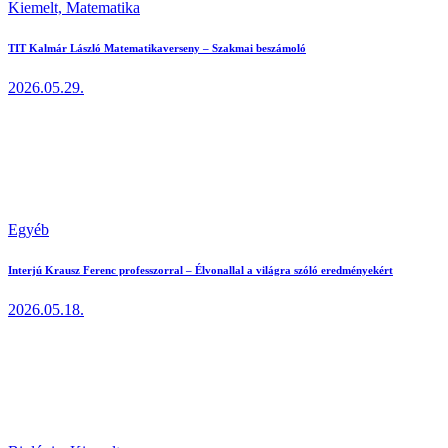
Kiemelt,
Matematika
TIT Kalmár László Matematikaverseny – Szakmai beszámoló
2026.05.29.
Egyéb
Interjú Krausz Ferenc professzorral – Élvonallal a világra szóló eredményekért
2026.05.18.