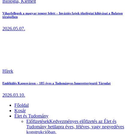
Biológia,
Kiemelt
Viharfellegek a magyar tenger felett – Inváziós fajok ökológiai kihívásai a Balaton
térségében
2026.05.07.
Hírek
Emlékülés Kaposváron – 185 éves a Tudományos Ismeretterjesztő Társulat
2026.03.10.
Főoldal
Kosár
Élet és Tudomány
Előfizetések
Kedvezményes előfizetés az Élet és
Tudomány hetilapra éves, féléves, vagy negyedéves
konstrukcióban.