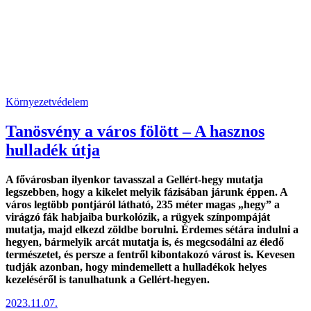
Környezetvédelem
Tanösvény a város fölött – A hasznos
hulladék útja
A fővárosban ilyenkor tavasszal a Gellért-hegy mutatja
legszebben, hogy a kikelet melyik fázisában járunk éppen. A
város legtöbb pontjáról látható, 235 méter magas „hegy” a
virágzó fák habjaiba burkolózik, a rügyek színpompáját
mutatja, majd elkezd zöldbe borulni. Érdemes sétára indulni a
hegyen, bármelyik arcát mutatja is, és megcsodálni az éledő
természetet, és persze a fentről kibontakozó várost is. Kevesen
tudják azonban, hogy mindemellett a hulladékok helyes
kezeléséről is tanulhatunk a Gellért-hegyen.
2023.11.07.