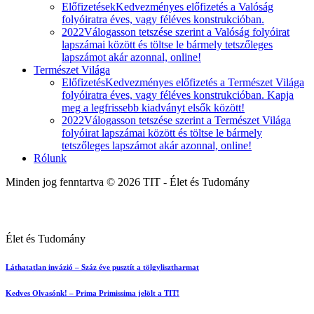
Előfizetések
Kedvezményes előfizetés a Valóság
folyóiratra éves, vagy féléves konstrukcióban.
2022
Válogasson tetszése szerint a Valóság folyóirat
lapszámai között és töltse le bármely tetszőleges
lapszámot akár azonnal, online!
Természet Világa
Előfizetés
Kedvezményes előfizetés a Természet Világa
folyóiratra éves, vagy féléves konstrukcióban. Kapja
meg a legfrissebb kiadványt elsők között!
2022
Válogasson tetszése szerint a Természet Világa
folyóirat lapszámai között és töltse le bármely
tetszőleges lapszámot akár azonnal, online!
Rólunk
Minden jog fenntartva © 2026 TIT - Élet és Tudomány
Élet és Tudomány
Láthatatlan invázió – Száz éve pusztít a tölgylisztharmat
Kedves Olvasónk! – Prima Primissima jelölt a TIT!