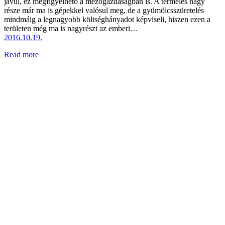
javul, ez megfigyelhető a mezőgazdaságban is. A termelés nagy
része már ma is gépekkel valósul meg, de a gyümölcsszüretelés
mindmáig a legnagyobb költséghányadot képviseli, hiszen ezen a
területen még ma is nagyrészt az emberi…
2016.10.19.
Read more