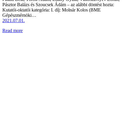
Pásztor Balázs és Szoucsek Ádám – az alábbi döntést hozta:
Kutatói-oktatói kategória: I. díj: Molnár Kolos (BME
Gépészmérnöki…
2021.07.01.
Read more