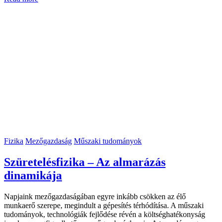
Fizika
Mezőgazdaság
Műszaki tudományok
Szüretelésfizika – Az almarázás
dinamikája
Napjaink mezőgazdaságában egyre inkább csökken az élő
munkaerő szerepe, megindult a gépesítés térhódítása. A műszaki
tudományok, technológiák fejlődése révén a költséghatékonyság