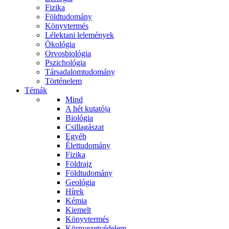
Fizika
Földtudomány
Könyvtermés
Lélektani lelemények
Ökológia
Orvosbiológia
Pszichológia
Társadalomtudomány
Történelem
Témák
Mind
A hét kutatója
Biológia
Csillagászat
Egyéb
Élettudomány
Fizika
Földrajz
Földtudomány
Geológia
Hírek
Kémia
Kiemelt
Könyvtermés
Környezetvédelem