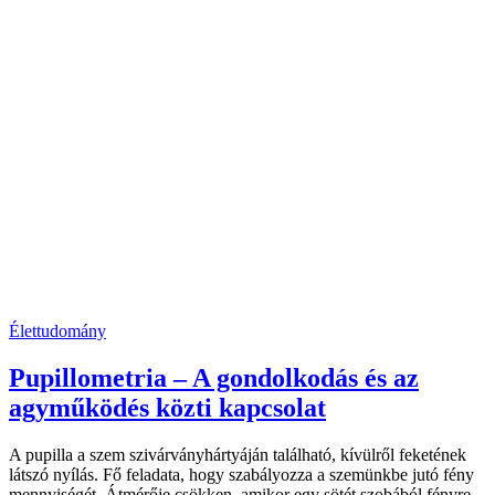
Élettudomány
Pupillometria – A gondolkodás és az
agyműködés közti kapcsolat
A pupilla a szem szivárványhártyáján található, kívülről feketének
látszó nyílás. Fő feladata, hogy szabályozza a szemünkbe jutó fény
mennyiségét. Átmérője csökken, amikor egy sötét szobából fényre