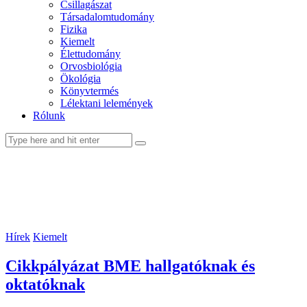
Csillagászat
Társadalomtudomány
Fizika
Kiemelt
Élettudomány
Orvosbiológia
Ökológia
Könyvtermés
Lélektani lelemények
Rólunk
facebook-
youtube-
email
1
1
Hírek
Kiemelt
Cikkpályázat BME hallgatóknak és
oktatóknak