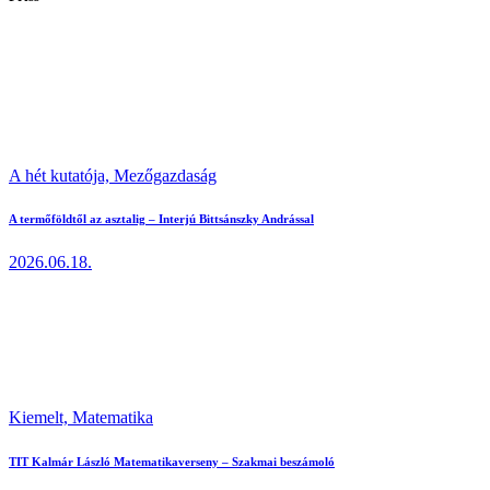
A hét kutatója,
Mezőgazdaság
A termőföldtől az asztalig – Interjú Bittsánszky Andrással
2026.06.18.
Kiemelt,
Matematika
TIT Kalmár László Matematikaverseny – Szakmai beszámoló