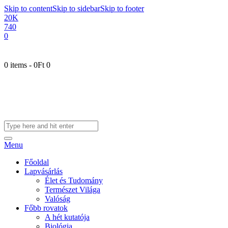
Skip to content
Skip to sidebar
Skip to footer
20K
740
0
0 items
-
0Ft
0
Menu
Főoldal
Lapvásárlás
Élet és Tudomány
Természet Világa
Valóság
Főbb rovatok
A hét kutatója
Biológia