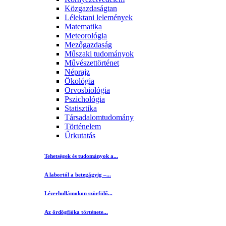
Közgazdaságtan
Lélektani lelemények
Matematika
Meteorológia
Mezőgazdaság
Műszaki tudományok
Művészettörténet
Néprajz
Ökológia
Orvosbiológia
Pszichológia
Statisztika
Társadalomtudomány
Történelem
Űrkutatás
Tehetségek és tudományok a...
A labortól a betegágyig –...
Lézerhullámokon szörfölő...
Az ördögfióka története...