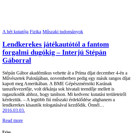
A hét kutatója
Fizika
Műszaki tudományok
Lendkerekes játékautótól a fantom
forgalmi dugókig – Interjú Stépán
Gáborral
Stépán Gábor akadémikus vehette át a Príma díjat december 4-én a
Művészetek Palotájában, novemberben pedig egy másik rangos díjat
kapott meg Amerikában. A BME Gépészmérnöki Karának
tanszékvezetője, volt dékánja sok hivatali teendője mellett is
ragaszkodik ahhoz, hogy tanítson. Mi kedvenc kutatási területeiről
kérdeztük. – A legtöbb fiú műszaki érdeklődése alighanem a
lendkerekes kisautók tologatásával kezdődik. Önnél…
2016.03.03.
Read more
Friss