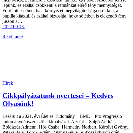
lépünk, és ezáltal csökkenti a retinánkat elérő fény mennyiségét.
Fordított esetben, ha a környezet megvilágítottsága csökken, a
pupilla kitágul, és ezáltal biztosítja, hogy sötétben is elegendő fény
jusson a…
2022.09.13.
Read more
Hírek
Cikkpályázatunk nyertesei – Kedves
Olvasónk!
Lezárult a 2021. évi Élet és Tudomány – BME – Pro Progressio
tudománynépszerűsítő cikkpályázat. A zsűri – Salgó András,
Boldizsár Adrienn, Hős Csaba, Harmathy Norbert, Károlyi György,
Pataki Béla, Török Ádám, Zilahy Gyula, Vukoszávlyev Zorán,