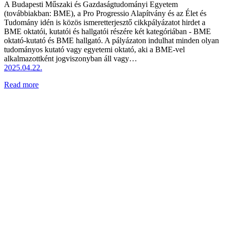
A Budapesti Műszaki és Gazdaságtudományi Egyetem
(továbbiakban: BME), a Pro Progressio Alapítvány és az Élet és
Tudomány idén is közös ismeretterjesztő cikkpályázatot hirdet a
BME oktatói, kutatói és hallgatói részére két kategóriában - BME
oktató-kutató és BME hallgató. A pályázaton indulhat minden olyan
tudományos kutató vagy egyetemi oktató, aki a BME-vel
alkalmazottként jogviszonyban áll vagy…
2025.04.22.
Read more