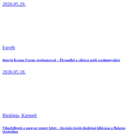
2026.05.29.
Egyéb
Interjú Krausz Ferenc professzorral – Élvonallal a világra szóló eredményekért
2026.05.18.
Biológia,
Kiemelt
Viharfellegek a magyar tenger felett – Inváziós fajok ökológiai kihívásai a Balaton
térségében