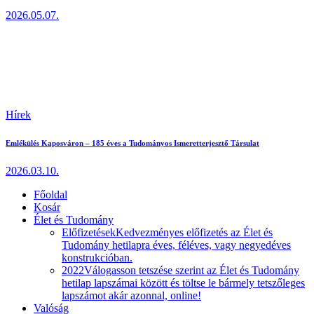
2026.05.07.
Hírek
Emlékülés Kaposváron – 185 éves a Tudományos Ismeretterjesztő Társulat
2026.03.10.
Főoldal
Kosár
Élet és Tudomány
Előfizetések
Kedvezményes előfizetés az Élet és
Tudomány hetilapra éves, féléves, vagy negyedéves
konstrukcióban.
2022
Válogasson tetszése szerint az Élet és Tudomány
hetilap lapszámai között és töltse le bármely tetszőleges
lapszámot akár azonnal, online!
Valóság