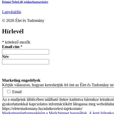
Kémiai Nobel-díj génkarbantartásért
Lapvásárlás
© 2026 Élet és Tudomány
facebook-
youtube-
email
Hírlevél
1
1
*
kötelező mezők
Email cím
*
Név
Marketing engedélyek
Kérjük válasszon, hogyan kereshetjük fel önt az Élet és Tudomány n
Email
Az e-mailjeink láblécében található linkre kattintva bármikor leiratko
gyakorlatunkkal kapcsolatos információkért látogassa meg weboldalu
https://eletestudomany.hu/adatkezelesi-tajekoztato/
Marketingplatformunkként a Mailchimpet használjuk. A lenti feliratko