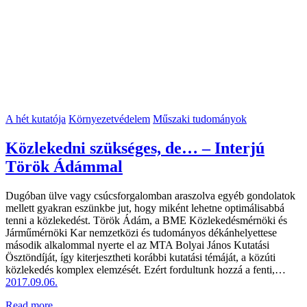
A hét kutatója
Környezetvédelem
Műszaki tudományok
Közlekedni szükséges, de… – Interjú
Török Ádámmal
Dugóban ülve vagy csúcsforgalomban araszolva egyéb gondolatok
mellett gyakran eszünkbe jut, hogy miként lehetne optimálisabbá
tenni a közlekedést. Török Ádám, a BME Közlekedésmérnöki és
Jármű­mér­nöki Kar nemzetközi és tudományos dékánhelyettese
második alkalommal nyerte el az MTA Bolyai János Kutatási
Ösztöndíját, így kiterjesztheti korábbi kutatási témáját, a közúti
közlekedés komplex elemzését. Ezért fordultunk hozzá a fenti,…
2017.09.06.
Read more