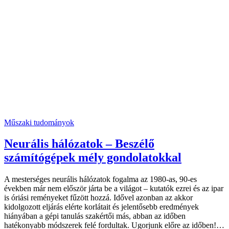
Műszaki tudományok
Neurális hálózatok – Beszélő
számítógépek mély gondolatokkal
A mesterséges neurális hálózatok fogalma az 1980-as, 90-es
években már nem először járta be a világot – kutatók ezrei és az ipar
is óriási reményeket fűzött hozzá. Idővel azonban az akkor
kidolgozott eljárás elérte korlátait és jelentősebb eredmények
hiányában a gépi tanulás szakértői más, abban az időben
hatékonyabb módszerek felé fordultak. Ugorjunk előre az időben!…