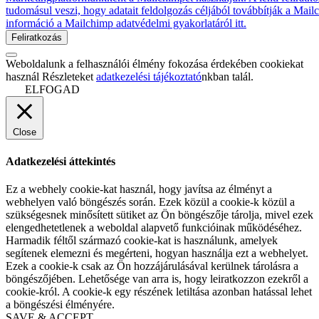
tudomásul veszi, hogy adatait feldolgozás céljából továbbítják a Mai
információ a Mailchimp adatvédelmi gyakorlatáról itt.
Weboldalunk a felhasználói élmény fokozása érdekében cookiekat
használ Részleteket
adatkezelési tájékoztató
nkban talál.
ELFOGAD
Close
Adatkezelési áttekintés
Ez a webhely cookie-kat használ, hogy javítsa az élményt a
webhelyen való böngészés során. Ezek közül a cookie-k közül a
szükségesnek minősített sütiket az Ön böngészője tárolja, mivel ezek
elengedhetetlenek a weboldal alapvető funkcióinak működéséhez.
Harmadik féltől származó cookie-kat is használunk, amelyek
segítenek elemezni és megérteni, hogyan használja ezt a webhelyet.
Ezek a cookie-k csak az Ön hozzájárulásával kerülnek tárolásra a
böngészőjében. Lehetősége van arra is, hogy leiratkozzon ezekről a
cookie-król. A cookie-k egy részének letiltása azonban hatással lehet
a böngészési élményére.
SAVE & ACCEPT