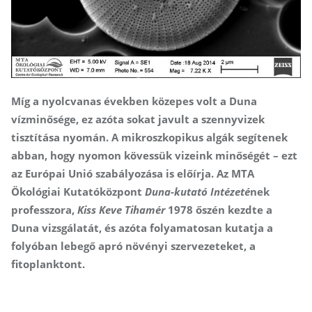
Míg a nyolcvanas években közepes volt a Duna
vízminősége, ez azóta sokat javult a szennyvizek
tisztítása nyomán. A mikroszkopikus algák segítenek
abban, hogy nyomon kövessük vizeink minőségét – ezt
az Európai Unió szabályozása is előírja. Az MTA
Ökológiai Kutatóközpont
Duna-kutató Intézeté
nek
professzora,
Kiss Keve Tihamér
1978 őszén kezdte a
Duna vizsgálatát, és azóta folyamatosan kutatja a
folyóban lebegő apró növényi szervezeteket, a
fitoplanktont.