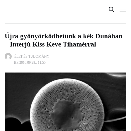
Újra gyönyörködhetünk a kék Dunában
– Interjú Kiss Keve Tihamérral
ÉLET ÉS TUDOMÁNY
BE 2016.09.28., 11:55