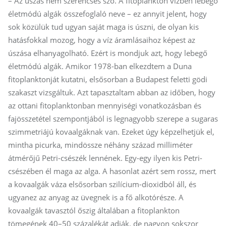
– Az úszás nem szerencsés szó. A fitoplankton vízben lebegő
életmódú algák összefoglaló neve – ez annyit jelent, hogy
sok közülük tud ugyan saját maga is úszni, de olyan kis
hatásfokkal mozog, hogy a víz áramlásaihoz képest az
úszása elhanyagolható. Ezért is mondjuk azt, hogy lebegő
életmódú algák. Amikor 1978-ban elkezdtem a Duna
fitoplanktonját kutatni, elsősorban a Budapest feletti gödi
szakaszt vizsgáltuk. Azt tapasztaltam abban az időben, hogy
az ottani fitoplanktonban mennyiségi vonatkozásban és
fajösszetétel szempontjából is legnagyobb szerepe a sugaras
szimmetriájú kovaalgáknak van. Ezeket úgy képzelhetjük el,
mintha picurka, mindössze néhány század milliméter
átmérőjű Petri-csészék lennének. Egy-egy ilyen kis Petri-
csészében él maga az alga. A hasonlat azért sem rossz, mert
a kovaalgák váza elsősorban szilícium-dioxidból áll, és
ugyanez az anyag az üvegnek is a fő alkotórésze. A
kovaalgák tavasztól őszig általában a fitoplankton
tömegének 40–50 százalékát adják, de nagyon sokszor