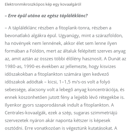
Elektronmikroszkópos kép egy kovaalgáról
– Erre épül utána az egész tápláléklánc?
– A tápláléklánc részben a fitoplank-tonra, részben a
bevonatlakó algákra épül. Ugyanúgy, mint a szárazföldön,
ha növények nem lennének, akkor élet sem lenne ilyen
formában a Földön, mert az általuk felépített szerves anyag
az, amit aztán az összes többi élőlény hasznosít. A Dunát az
1980-as, 1990-es években az jellemezte, hogy kisvizes
időszakokban a fitoplankton számára igen kedvező
időszakok adódtak – kicsi, 1–1,5 m/s-os volt a folyó
sebessége, alacsony volt a lebegő anyag koncentrációja, és
ennek köszönhetően jutott fény a lejjebb lévő rétegekbe is.
Ilyenkor gyors szaporodásnak indult a fitoplankton. A
Centrales-kovaalgák, ezek a szép, sugaras szimmetriájú
szervezetek nyáron akár naponta kétszer is képesek
osztódni. Erre vonatkozóan is végeztünk kutatásokat. A