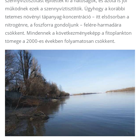
szennyvíztisztítást építettek ki a hatóságok, és azóta is jól
működnek ezek a szennyvíztisztítók. Úgyhogy a korábbi
tetemes növényi tápanyag-koncentráció – itt elsősorban a
nitrogénre, a foszforra gondoljunk – felére-harmadára
csökkent. Mindennek a következményeképp a fitoplankton
tömege a 2000-es években folyamatosan csökkent.