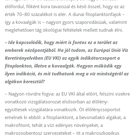
előfordul, főként kora tavasszal és késő ősszel, hogy ez az
érték 70–80 százalékot is elér. A dunai fitoplanktonfajok –
így a kovaalgák is – nagyon gyors szaporodásúak, valamint
meglehetősen tág ökológiai feltételek mellett tudnak élni.
– Ide kapcsolódik, hogy miért is fontos ez a terület az
emberek nézőpontjából. Ha jól tudom, az Európai Unió Víz
Keretirányelvében (EU VKI) az egyik indikátorcsoport a
fitoplankton, illetve a kovaalgák. Hogyan működik egy
ilyen indikáció, és mit tudhatunk meg a víz minőségéről az
algákon keresztül?
– Nagyon rövidre fogva: az EU VKI által előírt, felszíni vizekre
vonatkozó vizsgálatsorozat elsősorban az élőlény-
együttesek vizsgálatára vonatkozik. Öt élőlénycsoportot
emelnek ki ebből: a fitoplanktont, a bevonatlakó algákat, a
makrofitont, tehát a vízi edényes növényeket, a
makrozoobentosz szervezeteket – itt a makroszkopikus