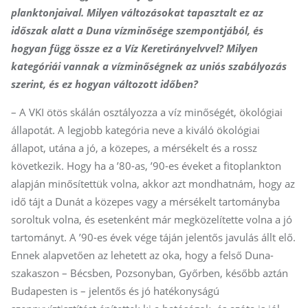
planktonjaival. Milyen változásokat tapasztalt ez az
időszak alatt a Duna vízminősége szempontjából, és
hogyan függ össze ez a Víz Keretirányelvvel? Milyen
kategóriái vannak a vízminőségnek az uniós szabályozás
szerint, és ez hogyan változott időben?
– A VKI ötös skálán osztályozza a víz minőségét, ökológiai
állapotát. A legjobb kategória neve a kiváló ökológiai
állapot, utána a jó, a közepes, a mérsékelt és a rossz
következik. Hogy ha a ’80-as, ’90-es éveket a fitoplankton
alapján minősítettük volna, akkor azt mondhatnám, hogy az
idő tájt a Dunát a közepes vagy a mérsékelt tartományba
soroltuk volna, és esetenként már megközelítette volna a jó
tartományt. A ’90-es évek vége táján jelentős javulás állt elő.
Ennek alapvetően az lehetett az oka, hogy a felső Duna-
szakaszon – Bécsben, Pozsonyban, Győrben, később aztán
Budapesten is – jelentős és jó hatékonyságú