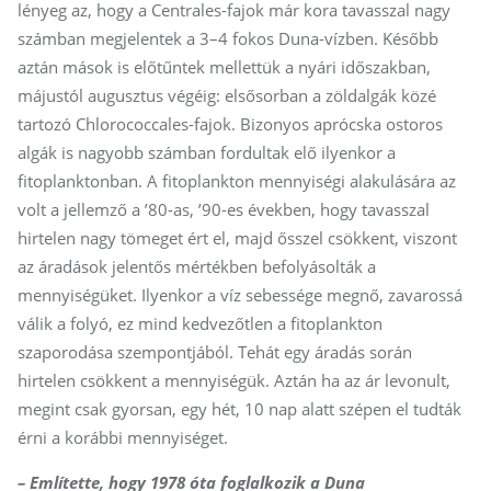
lényeg az, hogy a Centrales-fajok már kora tavasszal nagy
számban megjelentek a 3–4 fokos Duna-vízben. Később
aztán mások is előtűntek mellettük a nyári időszakban,
májustól augusztus végéig: elsősorban a zöldalgák közé
tartozó Chlorococcales-fajok. Bizonyos aprócska ostoros
algák is nagyobb számban fordultak elő ilyenkor a
fitoplanktonban. A fitoplankton mennyiségi alakulására az
volt a jellemző a ’80-as, ’90-es években, hogy tavasszal
hirtelen nagy tömeget ért el, majd ősszel csökkent, viszont
az áradások jelentős mértékben befolyásolták a
mennyiségüket. Ilyenkor a víz sebessége megnő, zavarossá
válik a folyó, ez mind kedvezőtlen a fitoplankton
szaporodása szempontjából. Tehát egy áradás során
hirtelen csökkent a mennyiségük. Aztán ha az ár levonult,
megint csak gyorsan, egy hét, 10 nap alatt szépen el tudták
érni a korábbi mennyiséget.
– Említette, hogy 1978 óta foglalkozik a Duna