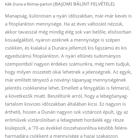
(BAJOMI BÁLINT FELVÉTELE)
Kék Duna a Római-parton
Manapság, különösen a nyári időszakban, már-már kevés is
a fitoplankton mennyisége. Ha az éves változást nézzük,
akkor tavasszal még mindig elég sok van belőle, elsősorban
kovaalgákból, nyáron ezeknek a mennyisége is szépen
csökken, és kialakul a Dunára jellemző kis fajszámú és kis
egyedszámú fitoplankton. A nyári eltűnés tudományos
szempontból nagyon érdekes számunkra, még nem tudjuk,
hogy milyen összetett okai lehetnek a jelenségnek. Az egyik,
már említett tényező a növényi tápanyag mennyiségének
jelentős csökkenése lehet. Emellett a fénygátlás is felmerül,
a következők miatt. Beszéltünk arról, hogy a lebegőanyag-
tartalom kisvizes időszakban általában kicsi. Ez nagyon is
érthető, hiszen a Dunán nagyon sok víztározó épült, így az
erőművek víztárolóiban a lebegtetett hordalék egy része
kiülepszik, a ’70-as évekkel összehasonlítva később felére-
harmadára csökkent a mennyisége a hazai szakaszon.