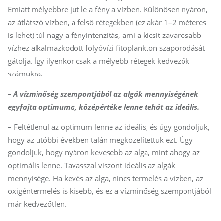
Emiatt mélyebbre jut le a fény a vízben. Különösen nyáron,
az átlátszó vízben, a felső rétegekben (ez akár 1–2 méteres
is lehet) túl nagy a fényintenzitás, ami a kicsit zavarosabb
vízhez alkalmazkodott folyóvízi fitoplankton szaporodását
gátolja. Így ilyenkor csak a mélyebb rétegek kedvezők
számukra.
– A vízminőség szempontjából az algák mennyiségének
egyfajta optimuma, középértéke lenne tehát az ideális.
– Feltétlenül az optimum lenne az ideális, és úgy gondoljuk,
hogy az utóbbi években talán megközelítettük ezt. Úgy
gondoljuk, hogy nyáron kevesebb az alga, mint ahogy az
optimális lenne. Tavasszal viszont ideális az algák
mennyisége. Ha kevés az alga, nincs termelés a vízben, az
oxigéntermelés is kisebb, és ez a vízminőség szempontjából
már kedvezőtlen.