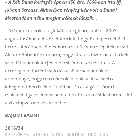
– A Kék Duna keringőt éppen 150 éve, 1866-ban írta ifj.
Johann Strauss. Akkoriban tényleg kék volt a Duna?
Mostanában néha megint kéknek látszik…
– Számunkra volt a leginkább meglepő, amikor 2003
augusztusában először előfordult, hogy Budapestnél 2–3
hétre a korábban zöldes-barna színű Duna szép kékké vált.
Akkor döbbentünk rá arra, hogy Strauss biztosan ezt a kék
színt látta annak idején a bécsi Duna-szakaszon is. A
nemrégiben történt változás elsősorban annak az
eredménye, hogy ma már sokkal-sokkal kevesebb a
lebegtetett hordalék a Dunában, és az algák száma is
csökkent, így ezek már nem adták hozzá a zöldesbarna színt
a víz alapvetően kék színéhez.
BAJOMI BÁLINT
2016/34
KATEGÓRIÁK:
A HÉT KUTATÓJA
BIOLÓGIA
ÖKOLÓGIA