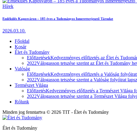
Hírek
Emlékülés Kaposváron – 185 éves a Tudományos Ismeretterjesztő Társulat
2026.03.10.
Főoldal
Kosár
Élet és Tudomány
Előfizetések
Kedvezményes előfizetés az Élet és Tudomán
2022
Válogasson tetszése szerint az Élet és Tudomány heti
Valóság
Előfizetések
Kedvezményes előfizetés a Valóság folyóirat
2022
Válogasson tetszése szerint a Valóság folyóirat laps
Természet Világa
Előfizetés
Kedvezményes előfizetés a Természet Világa fol
2022
Válogasson tetszése szerint a Természet Világa folyó
Rólunk
Minden jog fenntartva © 2026 TIT - Élet és Tudomány
Élet és Tudomány