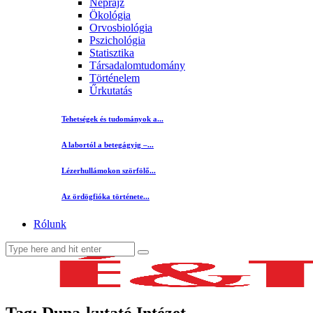
Néprajz
Ökológia
Orvosbiológia
Pszichológia
Statisztika
Társadalomtudomány
Történelem
Űrkutatás
Tehetségek és tudományok a...
A labortól a betegágyig –...
Lézerhullámokon szörfölő...
Az ördögfióka története...
Rólunk
Tag: Duna-kutató Intézet