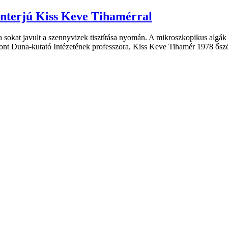
nterjú Kiss Keve Tihamérral
 sokat javult a szennyvizek tisztítása nyomán. A mikroszkopikus algá
nt Duna-kutató Intézetének professzora, Kiss Keve Tihamér 1978 őszén