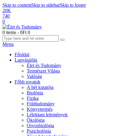
Skip to content
Skip to sidebar
Skip to footer
20K
740
0
0 items
-
0Ft
0
Menu
Főoldal
Lapvásárlás
Élet és Tudomány
Természet Világa
Valóság
Főbb rovatok
A hét kutatója
Biológia
Fizika
Földtudomány
Könyvtermés
Lélektani lelemények
Ökológia
Orvosbiológia
Pszichológia