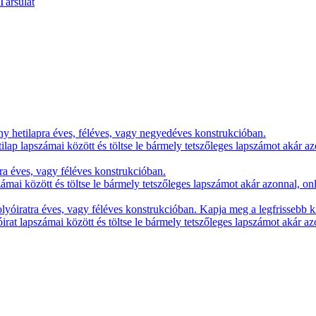
y hetilapra éves, féléves, vagy negyedéves konstrukcióban.
lap lapszámai között és töltse le bármely tetszőleges lapszámot akár az
ra éves, vagy féléves konstrukcióban.
zámai között és töltse le bármely tetszőleges lapszámot akár azonnal, on
yóiratra éves, vagy féléves konstrukcióban. Kapja meg a legfrissebb k
irat lapszámai között és töltse le bármely tetszőleges lapszámot akár az