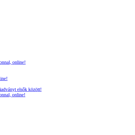
onnal, online!
line!
iadványt elsők között!
onnal, online!