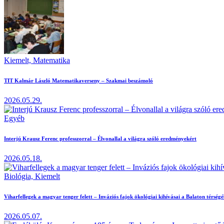
Kiemelt,
Matematika
TIT Kalmár László Matematikaverseny – Szakmai beszámoló
2026.05.29.
Egyéb
Interjú Krausz Ferenc professzorral – Élvonallal a világra szóló eredményekért
2026.05.18.
Biológia,
Kiemelt
Viharfellegek a magyar tenger felett – Inváziós fajok ökológiai kihívásai a Balaton térség
2026.05.07.