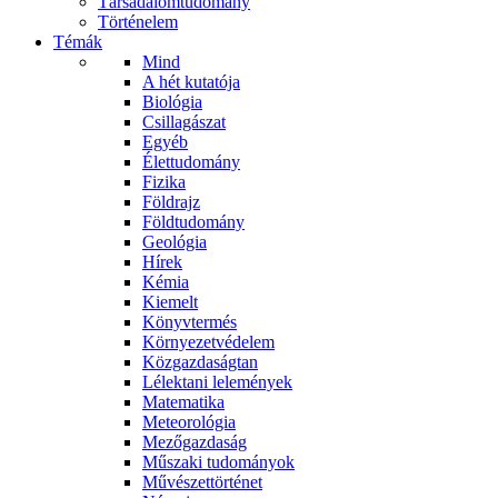
Társadalomtudomány
Történelem
Témák
Mind
A hét kutatója
Biológia
Csillagászat
Egyéb
Élettudomány
Fizika
Földrajz
Földtudomány
Geológia
Hírek
Kémia
Kiemelt
Könyvtermés
Környezetvédelem
Közgazdaságtan
Lélektani lelemények
Matematika
Meteorológia
Mezőgazdaság
Műszaki tudományok
Művészettörténet