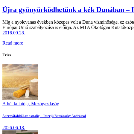
Újra gyönyörködhetünk a kék Dunában – I
Míg a nyolcvanas években közepes volt a Duna vízminősége, ez azóta
Európai Unió szabályozása is előírja. Az MTA Ökológiai Kutatóközpo
2016.09.28.
Read more
Friss
A hét kutatója,
Mezőgazdaság
A termőföldtől az asztalig – Interjú Bittsánszky Andrással
2026.06.18.