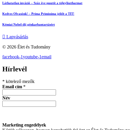
Láthatatlan invázió – Száz éve pusztít a tölgylisztharmat
Kedves Olvasónk! – Prima Primissima jelölt a TIT!
Kémiai Nobel-díj génkarbantartásért
Lapvásárlás
© 2026 Élet és Tudomány
facebook-1
youtube-1
email
Hírlevél
*
kötelező mezők
Email cím
*
Név
Marketing engedélyek