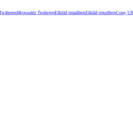
Twitteren
Megosztás Twitteren
Elküld emailben
Elküld emailben
Copy URL