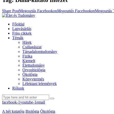
Share Post
Megosztás Facebookon
Megosztás Facebookon
Megosztás 
Főoldal
Lapvásárlás
Friss cikkek
Témák
Hírek
Csillagászat
Társadalomtudomány
Fizika
Kiemelt
Élettudomány
Orvosbiológia
Ökológia
Könyvtermés
Lélektani lelemények
Rólunk
facebook-1
youtube-1
email
A hét kutatója
Biológia
Ökológia