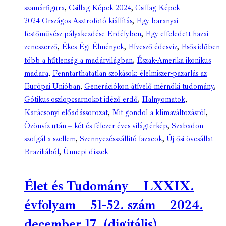
szamárfigura
,
Csillag-Képek 2024
,
Csillag-Képek
2024 Országos Asztrofotó kiállítás
,
Egy baranyai
festőművész pályakezdése Erdélyben
,
Egy elfeledett hazai
zeneszerző
,
Ékes Égi Élmények
,
Elvesző édesvíz
,
Esős időben
több a hűtlenség a madárvilágban
,
Észak-Amerika ikonikus
madara
,
Fenntarthatatlan szokások: élelmiszer-pazarlás az
Európai Unióban
,
Generációkon átívelő mérnöki tudomány
,
Gótikus oszlopcsarnokot idéző erdő
,
Halnyomatok
,
Karácsonyi előadássorozat
,
Mit gondol a klímaváltozásról
,
Özönvíz után – két és félezer éves világtérkép
,
Szabadon
szolgál a szellem
,
Szennyezésszállító lazacok
,
Új ősi övesállat
Brazíliából
,
Ünnepi díszek
Élet és Tudomány – LXXIX.
évfolyam – 51-52. szám – 2024.
december 17. (digitális)