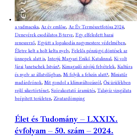
a vadmacska
,
Az év emlőse
,
Az Év Természetfotósa 2024
,
Denevérek csodálatos B-terve
,
Egy elfeledett hazai
zeneszerző
,
Együtt a lopakodás nagymestere védelmében
,
Életre kelt a holt kelta nyelv
,
Felelős pénzügyi döntések az
ünnepek alatt is
,
Interjú Magyari Enikő Katalinnal
,
Ki volt
Járai Janetschek István?
,
Kimagasló nívójú felvételek
,
Kultúra
és nyelv az állatvilágban
,
Mi folyik a felszín alatt?
,
Miniatűr
madárdrónok
,
Mit gondol a klímaváltozásról
,
Ősi ürülékben
rejlő sikertörténet
,
Szórakoztató áramütés
,
Talajvíz vizsgálata
beépített területen
,
Zivatardömping
Élet és Tudomány – LXXIX.
évfolyam – 50. szám – 2024.