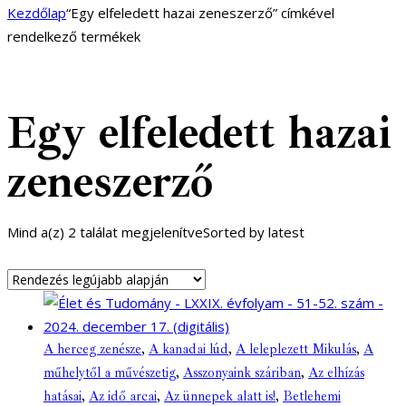
Kezdőlap
“Egy elfeledett hazai zeneszerző” címkével
rendelkező termékek
Egy elfeledett hazai
zeneszerző
Mind a(z) 2 találat megjelenítve
Sorted by latest
A herceg zenésze
,
A kanadai lúd
,
A leleplezett Mikulás
,
A
műhelytől a művészetig
,
Asszonyaink száriban
,
Az elhízás
hatásai
,
Az idő arcai
,
Az ünnepek alatt is!
,
Betlehemi