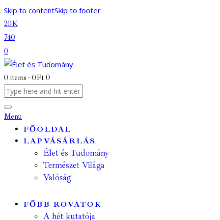
Skip to content
Skip to footer
20K
740
0
0 items
-
0Ft
0
Menu
FŐOLDAL
LAPVÁSÁRLÁS
Élet és Tudomány
Természet Világa
Valóság
FŐBB ROVATOK
A hét kutatója