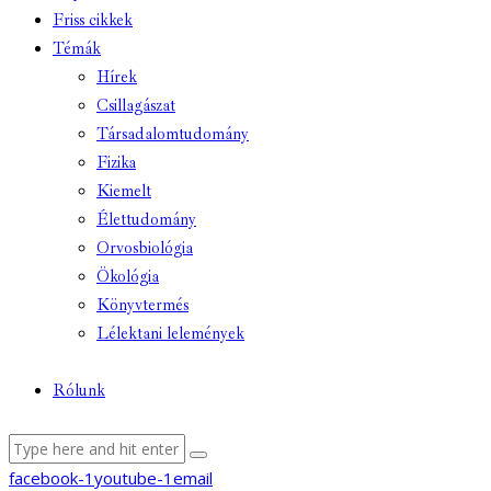
Friss cikkek
Témák
Hírek
Csillagászat
Társadalomtudomány
Fizika
Kiemelt
Élettudomány
Orvosbiológia
Ökológia
Könyvtermés
Lélektani lelemények
Rólunk
facebook-1
youtube-1
email