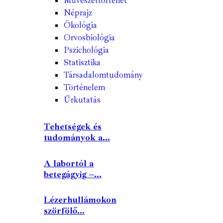
Művészettörténet
Néprajz
Ökológia
Orvosbiológia
Pszichológia
Statisztika
Társadalomtudomány
Történelem
Űrkutatás
Tehetségek és
tudományok a...
A labortól a
betegágyig –...
Lézerhullámokon
szörfölő...