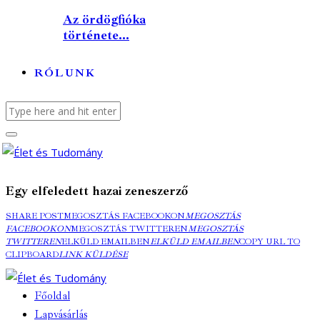
Az ördögfióka
története...
RÓLUNK
Egy elfeledett hazai zeneszerző
SHARE POST
MEGOSZTÁS FACEBOOKON
MEGOSZTÁS
FACEBOOKON
MEGOSZTÁS TWITTEREN
MEGOSZTÁS
TWITTEREN
ELKÜLD EMAILBEN
ELKÜLD EMAILBEN
COPY URL TO
CLIPBOARD
LINK KÜLDÉSE
Főoldal
Lapvásárlás