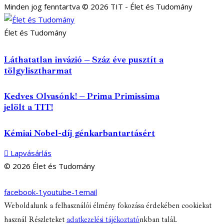
Minden jog fenntartva © 2026 TIT - Élet és Tudomány
Élet és Tudomány
Láthatatlan invázió – Száz éve pusztít a
tölgylisztharmat
Kedves Olvasónk! – Prima Primissima
jelölt a TIT!
Kémiai Nobel-díj génkarbantartásért
Lapvásárlás
© 2026 Élet és Tudomány
facebook-1
youtube-1
email
Weboldalunk a felhasználói élmény fokozása érdekében cookiekat
használ Részleteket
adatkezelési tájékoztató
nkban talál.