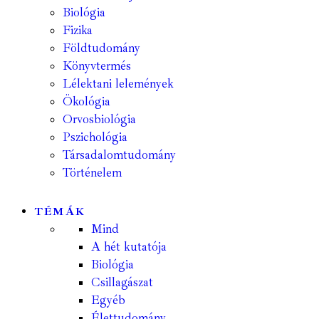
Biológia
Fizika
Földtudomány
Könyvtermés
Lélektani lelemények
Ökológia
Orvosbiológia
Pszichológia
Társadalomtudomány
Történelem
TÉMÁK
Mind
A hét kutatója
Biológia
Csillagászat
Egyéb
Élettudomány