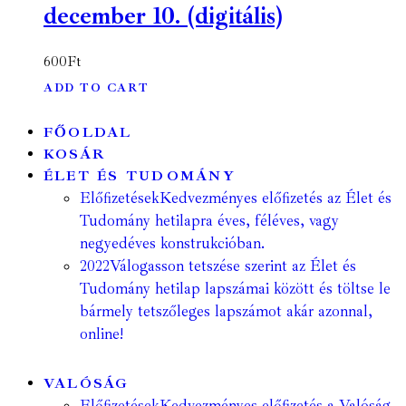
december 10. (digitális)
600
Ft
ADD TO CART
FŐOLDAL
KOSÁR
ÉLET ÉS TUDOMÁNY
Előfizetések
Kedvezményes előfizetés az Élet és
Tudomány hetilapra éves, féléves, vagy
negyedéves konstrukcióban.
2022
Válogasson tetszése szerint az Élet és
Tudomány hetilap lapszámai között és töltse le
bármely tetszőleges lapszámot akár azonnal,
online!
VALÓSÁG
Előfizetések
Kedvezményes előfizetés a Valóság