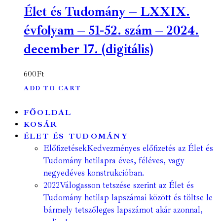
Élet és Tudomány – LXXIX.
évfolyam – 51-52. szám – 2024.
december 17. (digitális)
600
Ft
ADD TO CART
FŐOLDAL
KOSÁR
ÉLET ÉS TUDOMÁNY
Előfizetések
Kedvezményes előfizetés az Élet és
Tudomány hetilapra éves, féléves, vagy
negyedéves konstrukcióban.
2022
Válogasson tetszése szerint az Élet és
Tudomány hetilap lapszámai között és töltse le
bármely tetszőleges lapszámot akár azonnal,