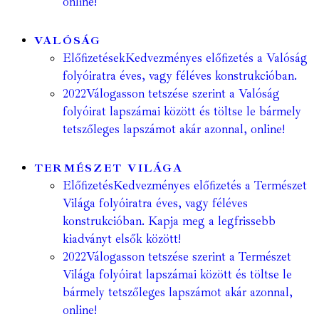
online!
VALÓSÁG
Előfizetések
Kedvezményes előfizetés a Valóság
folyóiratra éves, vagy féléves konstrukcióban.
2022
Válogasson tetszése szerint a Valóság
folyóirat lapszámai között és töltse le bármely
tetszőleges lapszámot akár azonnal, online!
TERMÉSZET VILÁGA
Előfizetés
Kedvezményes előfizetés a Természet
Világa folyóiratra éves, vagy féléves
konstrukcióban. Kapja meg a legfrissebb
kiadványt elsők között!
2022
Válogasson tetszése szerint a Természet
Világa folyóirat lapszámai között és töltse le
bármely tetszőleges lapszámot akár azonnal,
online!