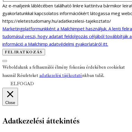
Az e-mailjeink láblécében található linkre kattintva bármikor lei
gyakorlatunkkal kapcsolatos információkért látogassa meg webo
https://eletestudomany.hu/adatkezelesi-tajekoztato/
Marketingplatformunkként a Mailchimpet használjuk. A lenti felir
tudomásul veszi, hogy adatait feldolgozás céljából továbbítják 
információ a Mailchimp adatvédelmi gyakorlatáról itt.
Weboldalunk a felhasználói élmény fokozása érdekében cookiekat
használ Részleteket
adatkezelési tájékoztató
nkban talál.
ELFOGAD
Close
Adatkezelési áttekintés