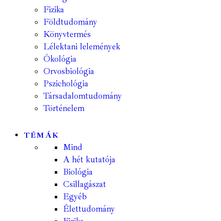
Fizika
Földtudomány
Könyvtermés
Lélektani lelemények
Ökológia
Orvosbiológia
Pszichológia
Társadalomtudomány
Történelem
TÉMÁK
Mind
A hét kutatója
Biológia
Csillagászat
Egyéb
Élettudomány