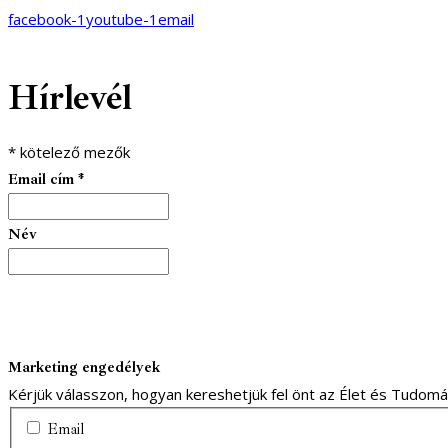
facebook-1
youtube-1
email
Hírlevél
*
kötelező mezők
Email cím
*
Név
Marketing engedélyek
Kérjük válasszon, hogyan kereshetjük fel önt az Élet és Tudom
Email