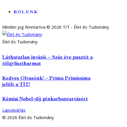
RÓLUNK
Minden jog fenntartva © 2026 TIT - Élet és Tudomány
Élet és Tudomány
Láthatatlan invázió – Száz éve pusztít a
tölgylisztharmat
Kedves Olvasónk! – Prima Primissima
jelölt a TIT!
Kémiai Nobel-díj génkarbantartásért
Lapvásárlás
© 2026 Élet és Tudomány