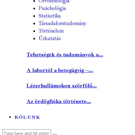
Orvosbiológia
Pszichológia
Statisztika
Társadalomtudomány
Történelem
Űrkutatás
Tehetségek és tudományok a...
A labortól a betegágyig –...
Lézerhullámokon szörfölő...
Az ördögfióka története...
RÓLUNK