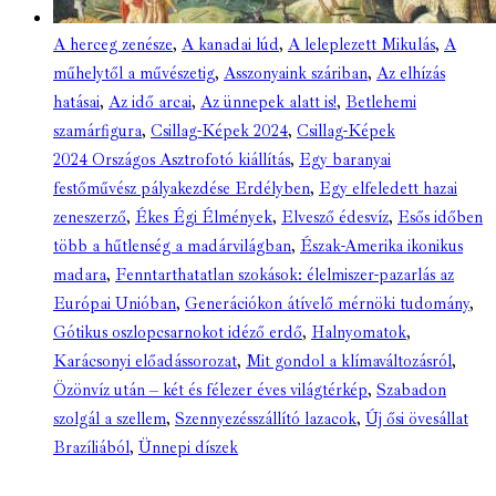
A herceg zenésze
,
A kanadai lúd
,
A leleplezett Mikulás
,
A
műhelytől a művészetig
,
Asszonyaink száriban
,
Az elhízás
hatásai
,
Az idő arcai
,
Az ünnepek alatt is!
,
Betlehemi
szamárfigura
,
Csillag-Képek 2024
,
Csillag-Képek
2024 Országos Asztrofotó kiállítás
,
Egy baranyai
festőművész pályakezdése Erdélyben
,
Egy elfeledett hazai
zeneszerző
,
Ékes Égi Élmények
,
Elvesző édesvíz
,
Esős időben
több a hűtlenség a madárvilágban
,
Észak-Amerika ikonikus
madara
,
Fenntarthatatlan szokások: élelmiszer-pazarlás az
Európai Unióban
,
Generációkon átívelő mérnöki tudomány
,
Gótikus oszlopcsarnokot idéző erdő
,
Halnyomatok
,
Karácsonyi előadássorozat
,
Mit gondol a klímaváltozásról
,
Özönvíz után – két és félezer éves világtérkép
,
Szabadon
szolgál a szellem
,
Szennyezésszállító lazacok
,
Új ősi övesállat
Brazíliából
,
Ünnepi díszek