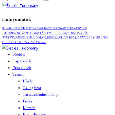
Halnyomatok
SHARE POST
MEGOSZTÁS FACEBOOKON
MEGOSZTÁS
FACEBOOKON
MEGOSZTÁS TWITTEREN
MEGOSZTÁS
TWITTEREN
ELKÜLD EMAILBEN
ELKÜLD EMAILBEN
COPY URL TO
CLIPBOARD
LINK KÜLDÉSE
Főoldal
Lapvásárlás
Friss cikkek
Témák
Hírek
Csillagászat
Társadalomtudomány
Fizika
Kiemelt
Élettudomány