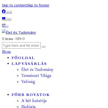
Skip to content
Skip to footer
20K
740
0
0 items
-
0Ft
0
Menu
FŐOLDAL
LAPVÁSÁRLÁS
Élet és Tudomány
Természet Világa
Valóság
FŐBB ROVATOK
A hét kutatója
Biológia