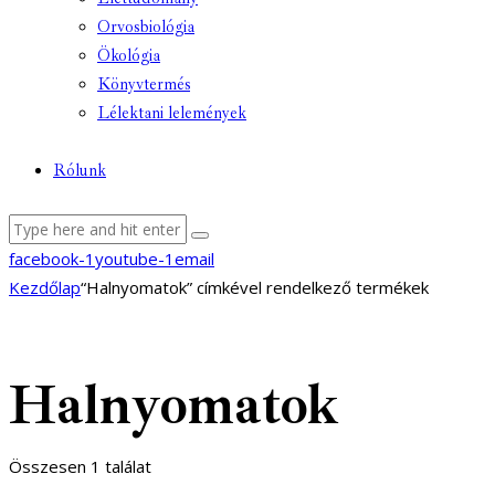
Orvosbiológia
Ökológia
Könyvtermés
Lélektani lelemények
Rólunk
facebook-1
youtube-1
email
Kezdőlap
“Halnyomatok” címkével rendelkező termékek
Halnyomatok
Összesen 1 találat