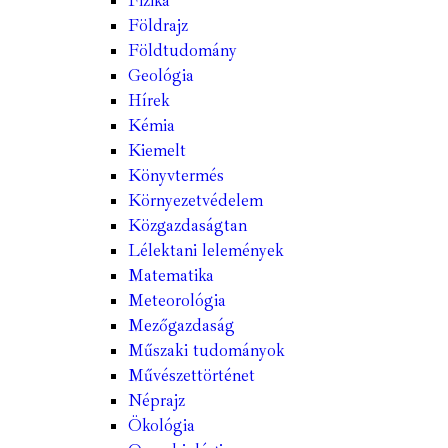
Fizika
Földrajz
Földtudomány
Geológia
Hírek
Kémia
Kiemelt
Könyvtermés
Környezetvédelem
Közgazdaságtan
Lélektani lelemények
Matematika
Meteorológia
Mezőgazdaság
Műszaki tudományok
Művészettörténet
Néprajz
Ökológia