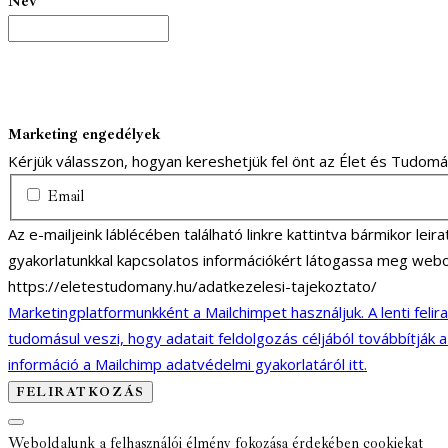
Név
Marketing engedélyek
Kérjük válasszon, hogyan kereshetjük fel önt az Élet és Tudom
Email
Az e-mailjeink láblécében található linkre kattintva bármikor lei
gyakorlatunkkal kapcsolatos információkért látogassa meg webo
https://eletestudomany.hu/adatkezelesi-tajekoztato/
Marketingplatformunkként a Mailchimpet használjuk. A lenti felir
tudomásul veszi, hogy adatait feldolgozás céljából továbbítják 
információ a Mailchimp adatvédelmi gyakorlatáról itt.
Weboldalunk a felhasználói élmény fokozása érdekében cookiekat