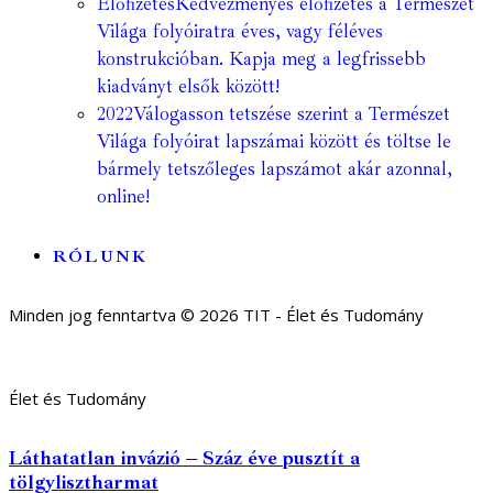
Előfizetés
Kedvezményes előfizetés a Természet
Világa folyóiratra éves, vagy féléves
konstrukcióban. Kapja meg a legfrissebb
kiadványt elsők között!
2022
Válogasson tetszése szerint a Természet
Világa folyóirat lapszámai között és töltse le
bármely tetszőleges lapszámot akár azonnal,
online!
RÓLUNK
Minden jog fenntartva © 2026 TIT - Élet és Tudomány
Élet és Tudomány
Láthatatlan invázió – Száz éve pusztít a
tölgylisztharmat