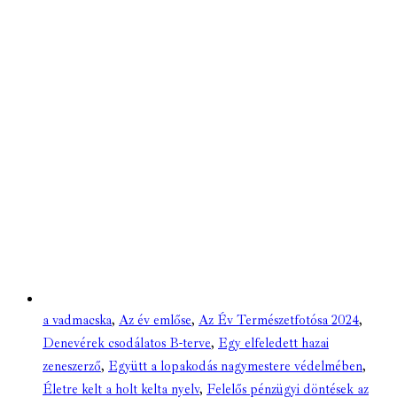
a vadmacska
,
Az év emlőse
,
Az Év Természetfotósa 2024
,
Denevérek csodálatos B-terve
,
Egy elfeledett hazai
zeneszerző
,
Együtt a lopakodás nagymestere védelmében
,
Életre kelt a holt kelta nyelv
,
Felelős pénzügyi döntések az