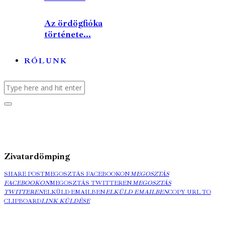
Az ördögfióka
története...
RÓLUNK
Zivatardömping
SHARE POST
MEGOSZTÁS FACEBOOKON
MEGOSZTÁS
FACEBOOKON
MEGOSZTÁS TWITTEREN
MEGOSZTÁS
TWITTEREN
ELKÜLD EMAILBEN
ELKÜLD EMAILBEN
COPY URL TO
CLIPBOARD
LINK KÜLDÉSE