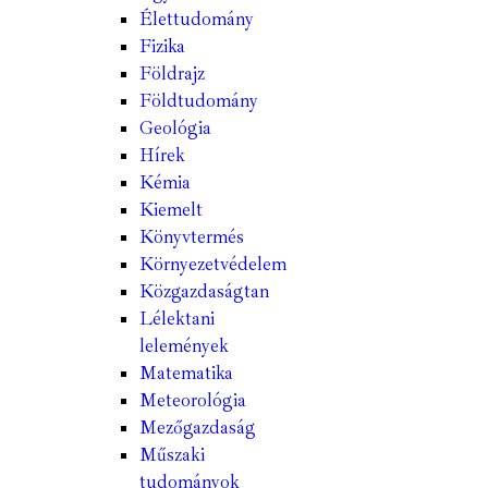
Élettudomány
Fizika
Földrajz
Földtudomány
Geológia
Hírek
Kémia
Kiemelt
Könyvtermés
Környezetvédelem
Közgazdaságtan
Lélektani
lelemények
Matematika
Meteorológia
Mezőgazdaság
Műszaki
tudományok