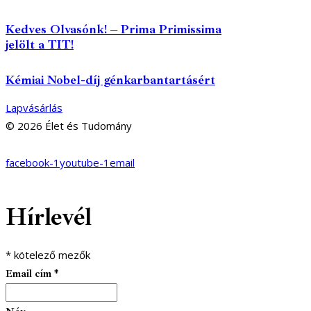
Kedves Olvasónk! – Prima Primissima
jelölt a TIT!
Kémiai Nobel-díj génkarbantartásért
Lapvásárlás
© 2026 Élet és Tudomány
facebook-1
youtube-1
email
Hírlevél
*
kötelező mezők
Email cím
*