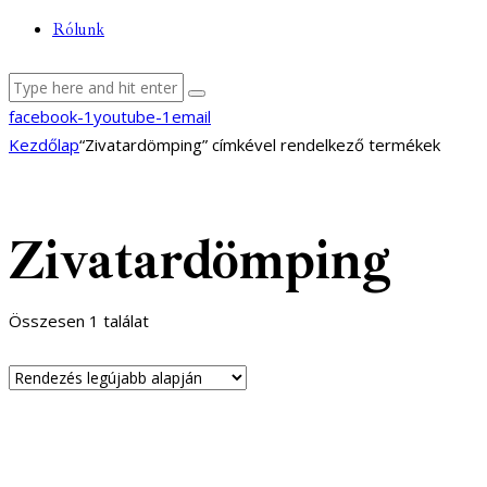
Rólunk
facebook-1
youtube-1
email
Kezdőlap
“Zivatardömping” címkével rendelkező termékek
Zivatardömping
Összesen 1 találat