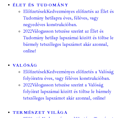
ÉLET ÉS TUDOMÁNY
Előfizetések
Kedvezményes előfizetés az Élet és
Tudomány hetilapra éves, féléves, vagy
negyedéves konstrukcióban.
2022
Válogasson tetszése szerint az Élet és
Tudomány hetilap lapszámai között és töltse le
bármely tetszőleges lapszámot akár azonnal,
online!
VALÓSÁG
Előfizetések
Kedvezményes előfizetés a Valóság
folyóiratra éves, vagy féléves konstrukcióban.
2022
Válogasson tetszése szerint a Valóság
folyóirat lapszámai között és töltse le bármely
tetszőleges lapszámot akár azonnal, online!
TERMÉSZET VILÁGA