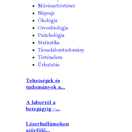
Művészettörténet
Néprajz
Ökológia
Orvosbiológia
Pszichológia
Statisztika
Társadalomtudomány
Történelem
Űrkutatás
Tehetségek és
tudományok a...
A labortól a
betegágyig –...
Lézerhullámokon
szörfölő...