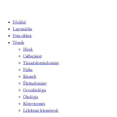
Főoldal
Lapvásárlás
Friss cikkek
Témák
Hírek
Csillagászat
Társadalomtudomány
Fizika
Kiemelt
Élettudomány
Orvosbiológia
Ökológia
Könyvtermés
Lélektani lelemények