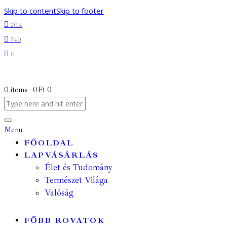
Skip to content
Skip to footer
20K
740
0
0 items
-
0Ft
0
Menu
FŐOLDAL
LAPVÁSÁRLÁS
Élet és Tudomány
Természet Világa
Valóság
FŐBB ROVATOK