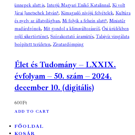
ünnepek alatt is
,
Interjú Magyari Enikő Katalinnal
,
Ki volt
Járai Janetschek István?
,
Kimagasló nívójú felvételek
,
Kultúra
és nyelv az állatvilágban
,
Mi folyik a felszín alatt?
,
Miniatűr
madárdrónok
,
Mit gondol a klímaváltozásról
,
Ősi ürülékben
rejlő sikertörténet
,
Szórakoztató áramütés
,
Talajvíz vizsgálata
beépített területen
,
Zivatardömping
Élet és Tudomány – LXXIX.
évfolyam – 50. szám – 2024.
december 10. (digitális)
600
Ft
ADD TO CART
FŐOLDAL
KOSÁR