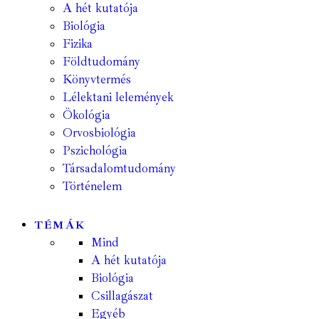
A hét kutatója
Biológia
Fizika
Földtudomány
Könyvtermés
Lélektani lelemények
Ökológia
Orvosbiológia
Pszichológia
Társadalomtudomány
Történelem
TÉMÁK
Mind
A hét kutatója
Biológia
Csillagászat
Egyéb