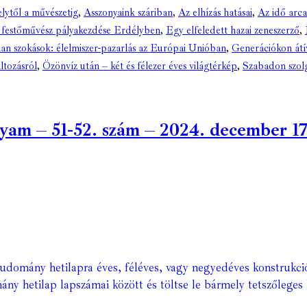
ytől a művészetig
,
Asszonyaink száriban
,
Az elhízás hatásai
,
Az idő arca
 festőművész pályakezdése Erdélyben
,
Egy elfeledett hazai zeneszerző
,
an szokások: élelmiszer-pazarlás az Európai Unióban
,
Generációkon át
ltozásról
,
Özönvíz után – két és félezer éves világtérkép
,
Szabadon szolg
m – 51-52. szám – 2024. december 17. 
Tudomány hetilapra éves, féléves, vagy negyedéves konstrukci
ány hetilap lapszámai között és töltse le bármely tetszőleges 