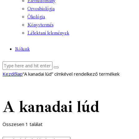
Élettudomány
Orvosbiológia
Ökológia
Könyvtermés
Lélektani lelemények
Rólunk
facebook-
youtube-
email
Kezdőlap
“A kanadai lúd” címkével rendelkező termékek
1
1
A kanadai lúd
Összesen 1 találat