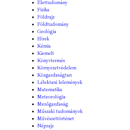
Élettudomány
Fizika
Földrajz
Földtudomány
Geológia
Hírek
Kémia
Kiemelt
Könyvtermés
Környezetvédelem
Közgazdaságtan
Lélektani lelemények
Matematika
Meteorológia
Mezőgazdaság
Műszaki tudományok
Művészettörténet
Néprajz