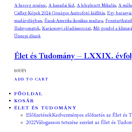
A herceg zenésze
,
A kanadai lúd
,
A leleplezett Mikulás
,
A műhel
Csillag-Képek 2024 Országos Asztrofotó kiállítás
,
Egy baranyai
madárvilágban
,
Észak-Amerika ikonikus madara
,
Fenntarthatatl
Halnyomatok
,
Karácsonyi előadássorozat
,
Mit gondol a klímavá
Ünnepi díszek
Élet és Tudomány – LXXIX. évfolya
600
Ft
ADD TO CART
FŐOLDAL
KOSÁR
ÉLET ÉS TUDOMÁNY
Előfizetések
Kedvezményes előfizetés az Élet és 
2022
Válogasson tetszése szerint az Élet és Tudom