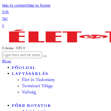
Skip to content
Skip to footer
20K
740
0
0 items
-
0Ft
0
Menu
FŐOLDAL
LAPVÁSÁRLÁS
Élet és Tudomány
Természet Világa
Valóság
FŐBB ROVATOK