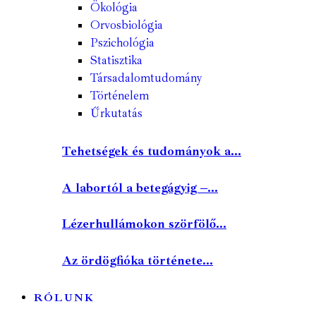
Ökológia
Orvosbiológia
Pszichológia
Statisztika
Társadalomtudomány
Történelem
Űrkutatás
Tehetségek és tudományok a...
A labortól a betegágyig –...
Lézerhullámokon szörfölő...
Az ördögfióka története...
RÓLUNK