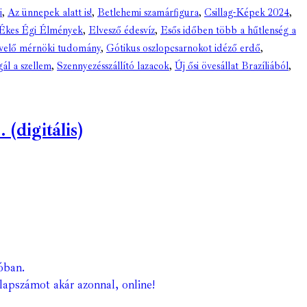
i
,
Az ünnepek alatt is!
,
Betlehemi szamárfigura
,
Csillag-Képek 2024
,
Ékes Égi Élmények
,
Elvesző édesvíz
,
Esős időben több a hűtlenség a
ívelő mérnöki tudomány
,
Gótikus oszlopcsarnokot idéző erdő
,
ál a szellem
,
Szennyezésszállító lazacok
,
Új ősi övesállat Brazíliából
,
(digitális)
óban.
lapszámot akár azonnal, online!