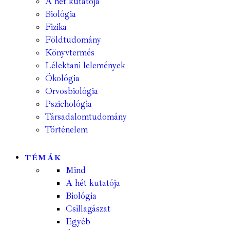
A hét kutatója
Biológia
Fizika
Földtudomány
Könyvtermés
Lélektani lelemények
Ökológia
Orvosbiológia
Pszichológia
Társadalomtudomány
Történelem
TÉMÁK
Mind
A hét kutatója
Biológia
Csillagászat
Egyéb