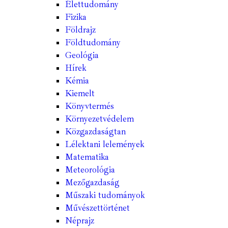
Élettudomány
Fizika
Földrajz
Földtudomány
Geológia
Hírek
Kémia
Kiemelt
Könyvtermés
Környezetvédelem
Közgazdaságtan
Lélektani lelemények
Matematika
Meteorológia
Mezőgazdaság
Műszaki tudományok
Művészettörténet
Néprajz