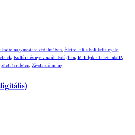
pakodás nagymestere védelmében
,
Életre kelt a holt kelta nyelv
,
ételek
,
Kultúra és nyelv az állatvilágban
,
Mi folyik a felszín alatt?
,
épített területen
,
Zivatardömping
gitális)