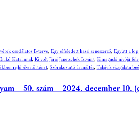
érek csodálatos B-terve
,
Egy elfeledett hazai zeneszerző
,
Együtt a lo
Enikő Katalinnal
,
Ki volt Járai Janetschek István?
,
Kimagasló nívójú felv
ékben rejlő sikertörténet
,
Szórakoztató áramütés
,
Talajvíz vizsgálata be
m – 50. szám – 2024. december 10. (di