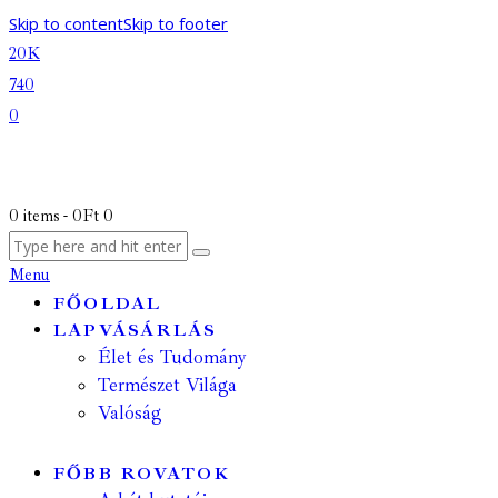
Skip to content
Skip to footer
20K
740
0
0 items
-
0Ft
0
Menu
FŐOLDAL
LAPVÁSÁRLÁS
Élet és Tudomány
Természet Világa
Valóság
FŐBB ROVATOK