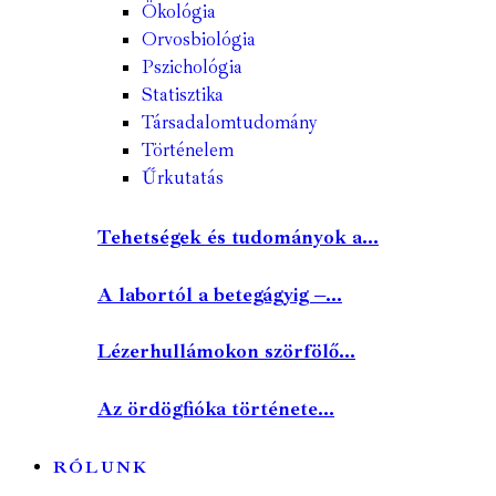
Ökológia
Orvosbiológia
Pszichológia
Statisztika
Társadalomtudomány
Történelem
Űrkutatás
Tehetségek és tudományok a...
A labortól a betegágyig –...
Lézerhullámokon szörfölő...
Az ördögfióka története...
RÓLUNK