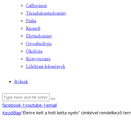
Csillagászat
Társadalomtudomány
Fizika
Kiemelt
Élettudomány
Orvosbiológia
Ökológia
Könyvtermés
Lélektani lelemények
Rólunk
facebook-1
youtube-1
email
Kezdőlap
“Életre kelt a holt kelta nyelv” címkével rendelkező te