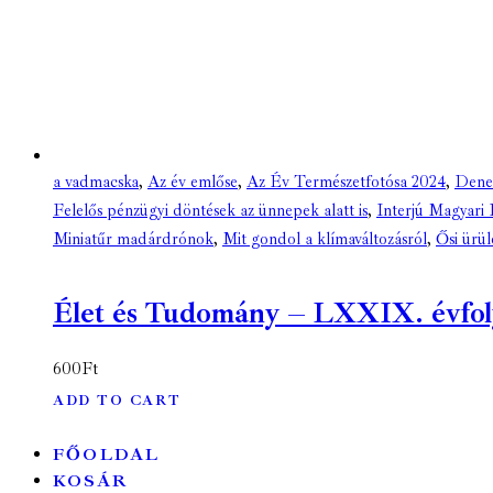
a vadmacska
,
Az év emlőse
,
Az Év Természetfotósa 2024
,
Denev
Felelős pénzügyi döntések az ünnepek alatt is
,
Interjú Magyari 
Miniatűr madárdrónok
,
Mit gondol a klímaváltozásról
,
Ősi ürül
Élet és Tudomány – LXXIX. évfolya
600
Ft
ADD TO CART
FŐOLDAL
KOSÁR