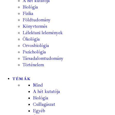
A hét kutatója
Biológia
Fizika
Földtudomány
Könyvtermés
Lélektani lelemények
Ökológia
Orvosbiológia
Pszichológia
Társadalomtudomány
Történelem
TÉMÁK
Mind
A hét kutatója
Biológia
Csillagászat
Egyéb