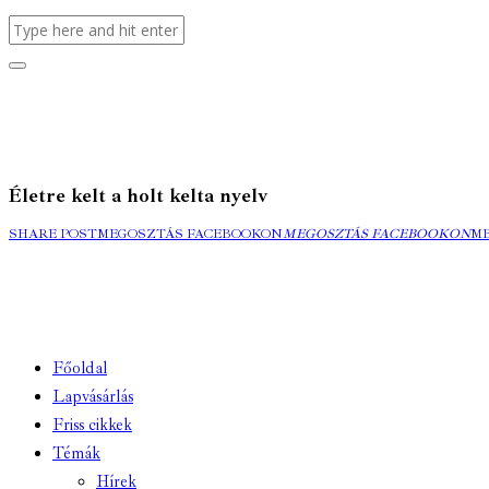
Életre kelt a holt kelta nyelv
SHARE POST
MEGOSZTÁS FACEBOOKON
MEGOSZTÁS FACEBOOKON
M
Főoldal
Lapvásárlás
Friss cikkek
Témák
Hírek