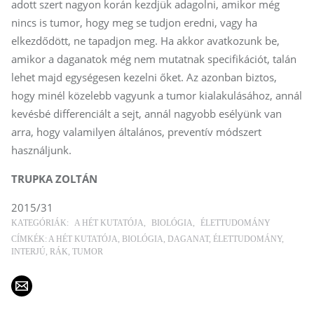
adott szert nagyon korán kezdjük adagolni, amikor még
nincs is tumor, hogy meg se tudjon eredni, vagy ha
elkezdődött, ne tapadjon meg. Ha akkor avatkozunk be,
amikor a daganatok még nem mutatnak specifikációt, talán
lehet majd egységesen kezelni őket. Az azonban biztos,
hogy minél közelebb vagyunk a tumor kialakulásához, annál
kevésbé differenciált a sejt, annál nagyobb esélyünk van
arra, hogy valamilyen általános, preventív módszert
használjunk.
TRUPKA ZOLTÁN
2015/31
KATEGÓRIÁK:
A HÉT KUTATÓJA
BIOLÓGIA
ÉLETTUDOMÁNY
CÍMKÉK:
A HÉT KUTATÓJA
BIOLÓGIA
DAGANAT
ÉLETTUDOMÁNY
INTERJÚ
RÁK
TUMOR