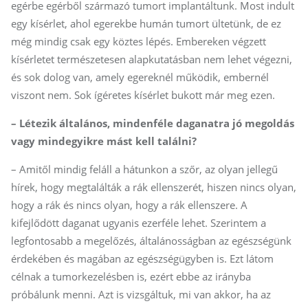
egérbe egérből származó tumort implantáltunk. Most indult
egy kísérlet, ahol egerekbe humán tumort ültetünk, de ez
még mindig csak egy köztes lépés. Embereken végzett
kísérletet természetesen alapkutatásban nem lehet végezni,
és sok dolog van, amely egereknél működik, embernél
viszont nem. Sok ígéretes kísérlet bukott már meg ezen.
– Létezik általános, mindenféle daganatra jó megoldás
vagy mindegyikre mást kell találni?
– Amitől mindig feláll a hátunkon a szőr, az olyan jellegű
hírek, hogy megtalálták a rák ellenszerét, hiszen nincs olyan,
hogy a rák és nincs olyan, hogy a rák ellenszere. A
kifejlődött daganat ugyanis ezerféle lehet. Szerintem a
legfontosabb a megelőzés, általánosságban az egészségünk
érdekében és magában az egészségügyben is. Ezt látom
célnak a tumorkezelésben is, ezért ebbe az irányba
próbálunk menni. Azt is vizsgáltuk, mi van akkor, ha az