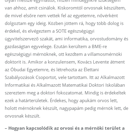
olyan messze egymástól, hiszen mindegyikre szükségem
van ahhoz, amit csinálok. Kiskoromtól orvosnak készültem,
de mivel elsőre nem vettek fel az egyetemre, nővérként
dolgoztam egy ideig. Közben jöttem rá, hogy több dolog is
érdekel, és elvégeztem a SOTE egészségügyi
ügyvitelszervező szakát, ami informatika, orvostudomány és
gazdaságtan egyvelege. Ezután kerültem a BME-re
egészségügyi mérnöknek, ott kezdtem a villamosmérnöki
doktorit is. Amikor a konzulensem, Kovács Levente átment
az Óbudai Egyetemre, és létrehozta az Élettani
Szabályozások Csoportot, vele tartottam. Itt az Alkalmazott
Informatikai és Alkalmazott Matematikai Doktori Iskolában
szereztem meg a doktori fokozatomat. Mindig is érdekeltek
ezek a határterületek. Érdekes, hogy apukám orvos lett,
holott mérnöknek készült, nagypapám pedig mérnök lett, de
orvosnak készült.
– Hogyan kapcsolódik az orvosi és a mérnöki terület a