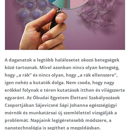
A daganatok a legtöbb halálesetet okozó betegségek
közé tartoznak. Mivel azonban nincs olyan betegség,
hogy „a rák” és nincs olyan, hogy „a rák ellenszere”,
igen nehéz a kutatók dolga. Nem csoda, hogy nagy
erőkkel folynak e téren kutatások itthon és világszerte
egyaránt. Az Óbudai Egyetem Élettani Szabályozások
Csoportjában Sájevicsné Sápi Johanna egészségügyi
mérnök és munkatársai új szemlélettel vizsgálják a
problémát. Napjaink legígéretesebb módszere, a
nanotechnológia is segíthet a megoldásban.