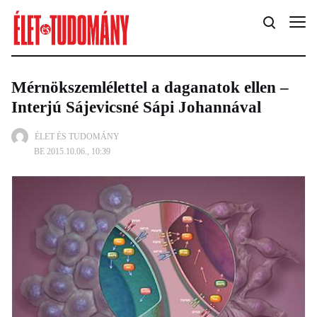
Mérnökszemlélettel a daganatok ellen –
Interjú Sájevicsné Sápi Johannával
ÉLET ÉS TUDOMÁNY
BE 2015.10.06., 10:39