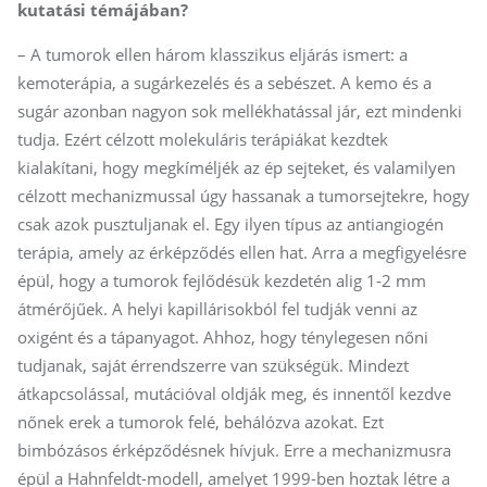
kutatási témájában?
– A tumorok ellen három klasszikus eljárás ismert: a
kemoterápia, a sugárkezelés és a sebészet. A kemo és a
sugár azonban nagyon sok mellékhatással jár, ezt mindenki
tudja. Ezért célzott molekuláris terápiákat kezdtek
kialakítani, hogy megkíméljék az ép sejteket, és valamilyen
célzott mechanizmussal úgy hassanak a tumorsejtekre, hogy
csak azok pusztuljanak el. Egy ilyen típus az antiangiogén
terápia, amely az érképződés ellen hat. Arra a megfigyelésre
épül, hogy a tumorok fejlődésük kezdetén alig 1-2 mm
átmérőjűek. A helyi kapillárisokból fel tudják venni az
oxigént és a tápanyagot. Ahhoz, hogy ténylegesen nőni
tudjanak, saját érrendszerre van szükségük. Mindezt
átkapcsolással, mutációval oldják meg, és innentől kezdve
nőnek erek a tumorok felé, behálózva azokat. Ezt
bimbózásos érképződésnek hívjuk. Erre a mechanizmusra
épül a Hahnfeldt-modell, amelyet 1999-ben hoztak létre a