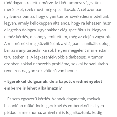
tüdődaganatra lett kimérve. Mi két tumorra végeztünk
méréseket, ezek most még specifikusak. A cél azonban
nyilvánvalóan az, hogy olyan tumornövekedési modellünk
legyen, amely kellőképpen általános, hogy rá lehessen húzni
a legtöbb dologra, ugyanakkor elég specifikus is. Nagyon
nehéz kérdés, de ahogy említettem, még az elején vagyunk.
A mi mérnöki megközelítésünk a világban is unikális dolog,
bár az irányítástechnika sok helyen megjelent már élettani
területeken is. A legkézenfekvőbb a diabétesz. A tumor
azonban sokkal nehezebb probléma, sokkal bonyolultabb
rendszer, nagyon sok változó van benne.
– Egerekkel dolgoznak, de a kapott eredményeket
emberre is lehet alkalmazni?
– Ez sem egyszerű kérdés. Vannak daganatok, melyek
hasonlóan működnek egereknél és embereknél is. Ilyen
például a melanóma, amivel mi is foglalkoztunk. Eddig