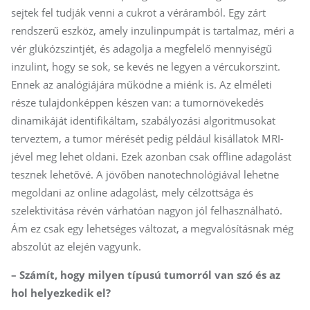
sejtek fel tudják venni a cukrot a véráramból. Egy zárt
rendszerű eszköz, amely inzulinpumpát is tartalmaz, méri a
vér glükózszintjét, és adagolja a megfelelő mennyiségű
inzulint, hogy se sok, se kevés ne legyen a vércukorszint.
Ennek az analógiájára működne a miénk is. Az elméleti
része tulajdonképpen készen van: a tumornövekedés
dinamikáját identifikáltam, szabályozási algoritmusokat
terveztem, a tumor mérését pedig például kisállatok MRI-
jével meg lehet oldani. Ezek azonban csak offline adagolást
tesznek lehetővé. A jövőben nanotechnológiával lehetne
megoldani az online adagolást, mely célzottsága és
szelektivitása révén várhatóan nagyon jól felhasználható.
Ám ez csak egy lehetséges változat, a megvalósításnak még
abszolút az elején vagyunk.
– Számít, hogy milyen típusú tumorról van szó és az
hol helyezkedik el?