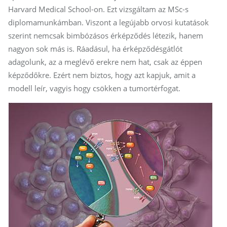
Harvard Medical School-on. Ezt vizsgáltam az MSc-s
diplomamunkámban. Viszont a legújabb orvosi kutatások
szerint nemcsak bimbózásos érképződés létezik, hanem
nagyon sok más is. Ráadásul, ha érképződésgátlót
adagolunk, az a meglévő erekre nem hat, csak az éppen
képződőkre. Ezért nem biztos, hogy azt kapjuk, amit a
modell leír, vagyis hogy csökken a tumortérfogat.