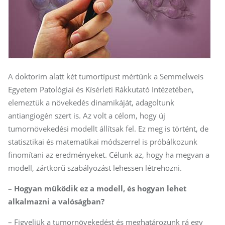
A doktorim alatt két tumortípust mértünk a Semmelweis
Egyetem Patológiai és Kísérleti Rákkutató Intézetében,
elemeztük a növekedés dinamikáját, adagoltunk
antiangiogén szert is. Az volt a célom, hogy új
tumornövekedési modellt állítsak fel. Ez meg is történt, de
statisztikai és matematikai módszerrel is próbálkozunk
finomítani az eredményeket. Célunk az, hogy ha megvan a
modell, zártkörű szabályozást lehessen létrehozni.
– Hogyan működik ez a modell, és hogyan lehet
alkalmazni a valóságban?
– Figyeljük a tumornövekedést és meghatározunk rá egy