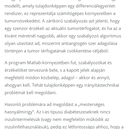
modellt, amely tulajdonképpen egy differenciálegyenlet-
rendszer, ez reprezentálja számítógépes környezetben a
tumornövekedést. A zártkörű szabályozás azt jelenti, hogy
egy szenzor érzékeli az aktuális tumortérfogatot, és ha az a
kívánt méretnél nagyobb, akkor egy szabályozó algoritmus
olyan utasítást ad, miszerint antiangiogén szer adagolása
történjen a tumor térfogatának csökkentése céljából.
A program Matlab-környezetben fut, szabályozókat és
érzékelőket tervezünk bele, s a kapott jelek alapján
megfelelő módon közbelép, adagol – akkor és annyit,
ahogyan kell. Tehát tulajdonképpen egy irányítástechnikai
problémát kell megoldani.
Hasonló problémára ad megoldást a „mesterséges
hasnyálmirigy”. Az I-es típusú diabéteszeseknek nincs
inzulintermelésük (vagy nem megfelelőn működik az
inzulinfelhasználásuk), pedig ez létfontosságú ahhoz, hogy a