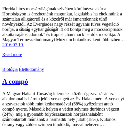
Florida híres mocsárvilágának szívében körülnézve akár a
Hortobágyon is érezhetnénk magunkat, legalábbis ha eltekintünk a
számtalan alligátortól és a közelről már ismeretlennek tűnő
növényektől. Az Everglades nagy részét ugyanis füves vegetáció
borítja, a síkság egyhangúságát itt-ott bontja meg a mocsárciprusok
alkotta sajátos „dómok” és trópusi „hammock” erdők mozaikja. A
Magyar Természettudományi Múzeum botanikusaként több ízben…
2016.07.19.
Read more
Biológia
Élettudomány
A compó
A Magyar Haltani Társaság internetes közönségszavazásán ez
alkalommal is három jelölt versengett az Év Hala címért. A versenyt
a szavazatok több mint kétharmadával (68%) győzelmet arató
compó nyerte. Második helyen a védett selymes durbincs végzett
(24%), míg a gyorsabb folyószakaszok horgászhalaként
számontartott márnának a harmadik hely jutott (18%). Különös,
óarany vagy zöldes színben tündöklő, mással nehezen…