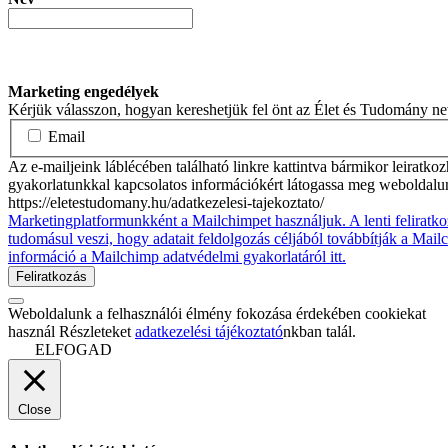
Marketing engedélyek
Kérjük válasszon, hogyan kereshetjük fel önt az Élet és Tudomány n
Email
Az e-mailjeink láblécében található linkre kattintva bármikor leiratko
gyakorlatunkkal kapcsolatos információkért látogassa meg weboldalu
https://eletestudomany.hu/adatkezelesi-tajekoztato/
Marketingplatformunkként a Mailchimpet használjuk. A lenti feliratko
tudomásul veszi, hogy adatait feldolgozás céljából továbbítják a Mai
információ a Mailchimp adatvédelmi gyakorlatáról itt.
Weboldalunk a felhasználói élmény fokozása érdekében cookiekat
használ Részleteket
adatkezelési tájékoztató
nkban talál.
ELFOGAD
Close