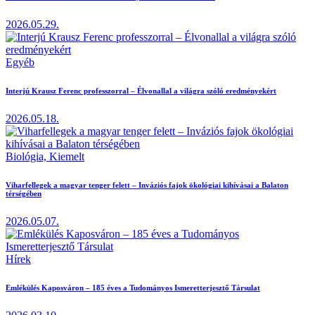
2026.05.29.
Egyéb
Interjú Krausz Ferenc professzorral – Élvonallal a világra szóló eredményekért
2026.05.18.
Biológia,
Kiemelt
Viharfellegek a magyar tenger felett – Inváziós fajok ökológiai kihívásai a Balaton
térségében
2026.05.07.
Hírek
Emlékülés Kaposváron – 185 éves a Tudományos Ismeretterjesztő Társulat