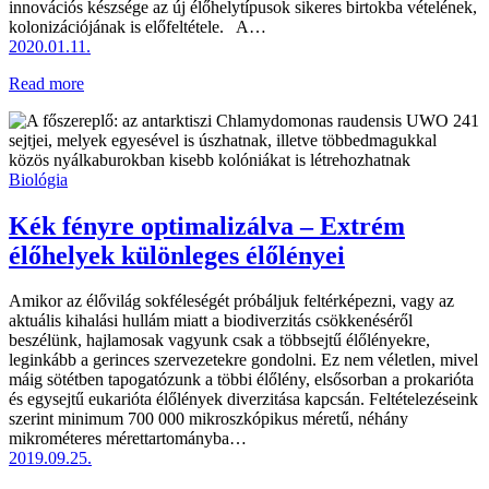
innovációs készsége az új élőhelytípusok sikeres birtokba vételének,
kolonizációjának is előfeltétele. A…
2020.01.11.
Read more
Biológia
Kék fényre optimalizálva – Extrém
élőhelyek különleges élőlényei
Amikor az élővilág sokféleségét próbáljuk feltérképezni, vagy az
aktuális kihalási hullám miatt a biodiverzitás csökkenéséről
beszélünk, hajlamosak vagyunk csak a többsejtű élőlényekre,
leginkább a gerinces szervezetekre gondolni. Ez nem véletlen, mivel
máig sötétben tapogatózunk a többi élőlény, elsősorban a prokarióta
és egysejtű eukarióta élőlények diverzitása kapcsán. Feltételezéseink
szerint minimum 700 000 mikroszkópikus méretű, néhány
mikrométeres mérettartományba…
2019.09.25.