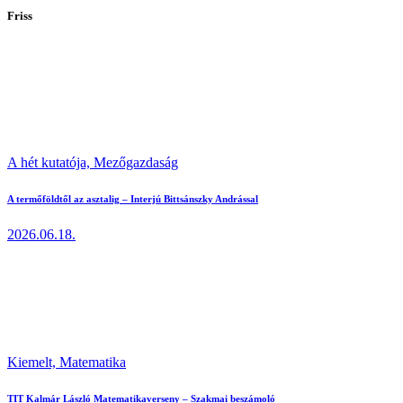
lapozása
Friss
A hét kutatója,
Mezőgazdaság
A termőföldtől az asztalig – Interjú Bittsánszky Andrással
2026.06.18.
Kiemelt,
Matematika
TIT Kalmár László Matematikaverseny – Szakmai beszámoló