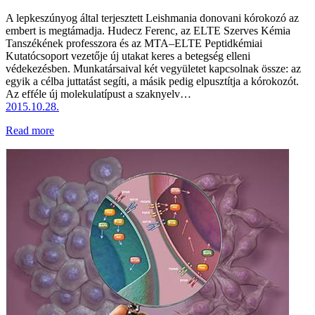
A lepkeszúnyog által terjesztett Leishmania donovani kórokozó az
embert is megtámadja. Hudecz Ferenc, az ELTE Szerves Kémia
Tanszékének professzora és az MTA–ELTE Peptidkémiai
Kutatócsoport vezetője új utakat keres a betegség elleni
védekezésben. Munkatársaival két vegyületet kapcsolnak össze: az
egyik a célba juttatást segíti, a másik pedig elpusztítja a kórokozót.
Az efféle új molekulatípust a szaknyelv…
2015.10.28.
Read more