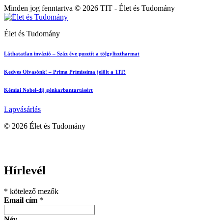
Minden jog fenntartva © 2026 TIT - Élet és Tudomány
Élet és Tudomány
Láthatatlan invázió – Száz éve pusztít a tölgylisztharmat
Kedves Olvasónk! – Prima Primissima jelölt a TIT!
Kémiai Nobel-díj génkarbantartásért
Lapvásárlás
© 2026 Élet és Tudomány
facebook-
youtube-
email
1
1
Hírlevél
*
kötelező mezők
Email cím
*
Név