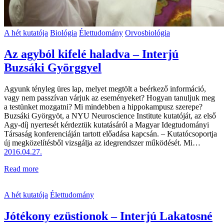
A hét kutatója
Biológia
Élettudomány
Orvosbiológia
Az agyból kifelé haladva – Interjú
Buzsáki Györggyel
Agyunk tényleg üres lap, melyet megtölt a beérkező információ,
vagy nem passzívan várjuk az eseményeket? Hogyan tanuljuk meg
a testünket mozgatni? Mi mindebben a hippokampusz szerepe?
Buzsáki Györgyöt, a NYU Neuroscience Institute kutatóját, az első
Agy-díj nyertesét kérdeztük kutatásáról a Magyar Idegtudományi
Társaság konferenciáján tartott előadása kapcsán. – Kutatócsoportja
új megközelítésből vizsgálja az idegrendszer működését. Mi…
2016.04.27.
Read more
A hét kutatója
Élettudomány
Jótékony ezüstionok – Interjú Lakatosné