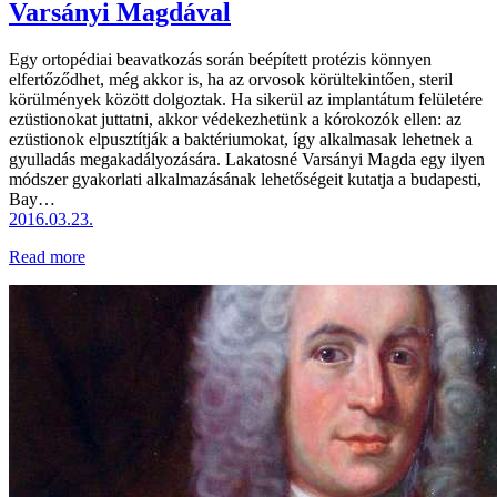
Varsányi Magdával
Egy ortopédiai beavatkozás során beépített protézis könnyen
elfertőződhet, még akkor is, ha az orvosok körültekintően, steril
körülmények között dolgoztak. Ha sikerül az implantátum felületére
ezüstionokat juttatni, akkor védekezhetünk a kórokozók ellen:­ az
ezüstionok elpusztítják a baktériumokat, így alkalmasak lehetnek a
gyulladás megakadályozására. Lakatosné Varsányi Magda egy ilyen
módszer gyakorlati alkalmazásának lehetőségeit kutatja a budapesti,
Bay…
2016.03.23.
Read more