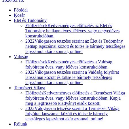
2026.03.10.
Főoldal
Kosár
Élet és Tudomány
Előfizetések
Kedvezményes előfizetés az Élet és
Tudomány hetilapra éves, féléves, vagy negyedéves
konstrukcióban.
2022
Válogasson tetszése szerint az Élet és Tudomány
hetilap lapszámai között és töltse le bármely tetszőleges
lapszámot akár azonnal, online!
Valóság
Előfizetések
Kedvezményes előfizetés a Valóság
folyóiratra éves, vagy féléves konstrukcióban.
2022
Válogasson tetszése szerint a Valóság folyóirat
lapszámai között és töltse le bármely tetszőleges
lapszámot akár azonnal, online!
Természet Világa
Előfizetés
Kedvezményes előfizetés a Természet Világa
folyóiratra éves, vagy féléves konstrukcióban. Kapja
meg a legfrissebb kiadványt elsők között!
2022
Válogasson tetszése szerint a Természet Világa
folyóirat lapszámai között és töltse le bármely
tetszőleges lapszámot akár azonnal, online!
Rólunk