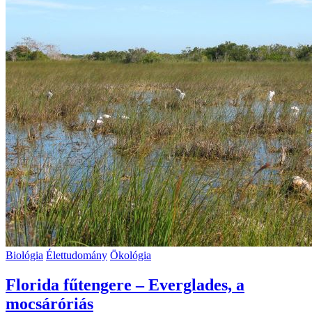
Biológia
Élettudomány
Ökológia
Florida fűtengere – Everglades, a
mocsáróriás