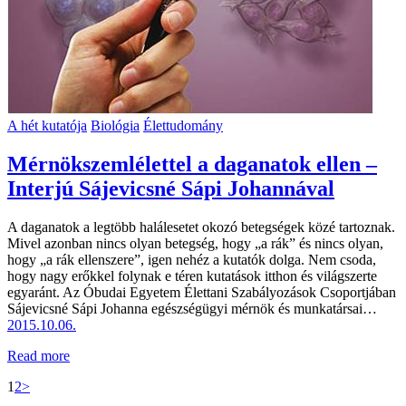
A hét kutatója
Biológia
Élettudomány
Mérnökszemlélettel a daganatok ellen –
Interjú Sájevicsné Sápi Johannával
A daganatok a legtöbb halálesetet okozó betegségek közé tartoznak.
Mivel azonban nincs olyan betegség, hogy „a rák” és nincs olyan,
hogy „a rák ellenszere”, igen nehéz a kutatók dolga. Nem csoda,
hogy nagy erőkkel folynak e téren kutatások itthon és világszerte
egyaránt. Az Óbudai Egyetem Élettani Szabályozások Csoportjában
Sájevicsné Sápi Johanna egészségügyi mérnök és munkatársai…
2015.10.06.
Read more
Bejegyzések
Page
Page
1
2
>