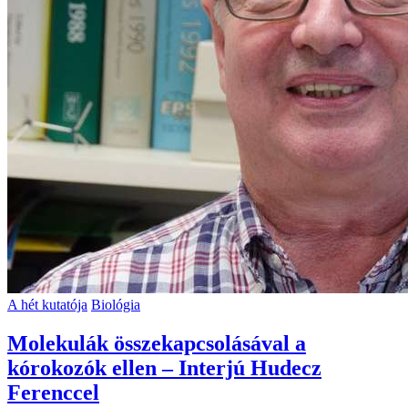
A hét kutatója
Biológia
Molekulák összekapcsolásával a
kórokozók ellen – Interjú Hudecz
Ferenccel