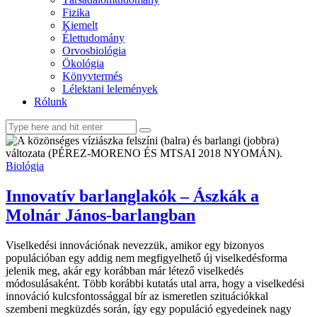
Fizika
Kiemelt
Élettudomány
Orvosbiológia
Ökológia
Könyvtermés
Lélektani lelemények
Rólunk
facebook-
youtube-
email
1
1
Biológia
Innovatív barlanglakók – Ászkák a
Molnár János-barlangban
Viselkedési innovációnak nevezzük, amikor egy bizonyos
populációban egy addig nem megfigyelhető új viselkedésforma
jelenik meg, akár egy korábban már létező viselkedés
módosulásaként. Több korábbi kutatás utal arra, hogy a viselkedési
innováció kulcsfontossággal bír az ismeretlen szituációkkal
szembeni megküzdés során, így egy populáció egyedeinek nagy