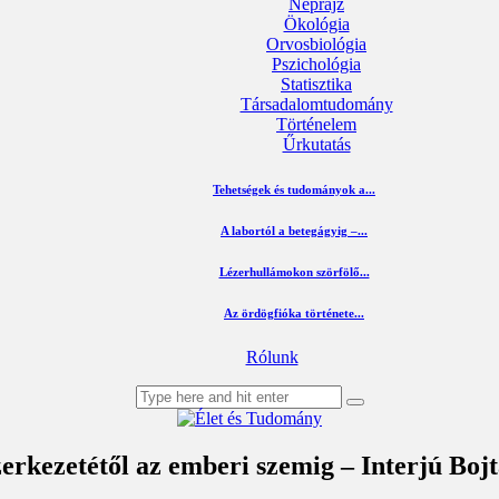
Néprajz
Ökológia
Orvosbiológia
Pszichológia
Statisztika
Társadalomtudomány
Történelem
Űrkutatás
Tehetségek és tudományok a...
A labortól a betegágyig –...
Lézerhullámokon szörfölő...
Az ördögfióka története...
Rólunk
erkezetétől az emberi szemig – Interjú Boj