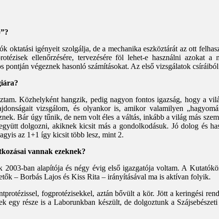
o”?
k oktatási igényeit szolgálja, de a mechanika eszköztárát az ott felhas
otézisek ellenőrzésére, tervezésére föl lehet-e használni azokat a 
s pontján végeznek hasonló számításokat. Az első vizsgálatok csíráiból
giára?
oztam. Közhelyként hangzik, pedig nagyon fontos igazság, hogy a vilá
 tulajdonságait vizsgálom, és olyankor is, amikor valamilyen „hagy
ek. Bár úgy tűnik, de nem volt éles a váltás, inkább a világ más szem
yütt dolgozni, akiknek kicsit más a gondolkodásuk. Jó dolog és hasz
gyis az 1+1 így kicsit több lesz, mint 2.
atkozásai vannak ezeknek?
003-ban alapítója és négy évig első igazgatója voltam. A Kutatóköz
ők – Borbás Lajos és Kiss Rita – irányításával ma is aktívan folyik.
rotézissel, fogprotézisekkel, aztán bővült a kör. Jött a keringési re
sek egy része is a Laborunkban készült, de dolgoztunk a Szájsebészet