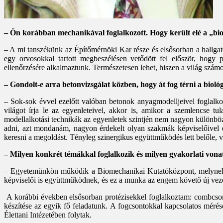
– Ön korábban mechanikával foglalkozott. Hogy került elé a „bi
– A mi tanszékünk az Építőmérnöki Kar része és elsősorban a hallgató
egy orvosokkal tartott megbeszélésen vetődött fel először, hogy pr
ellenőrzésére alkalmaztunk. Természetesen lehet, hiszen a világ számo
– Gondolt-e arra betonvizsgálat közben, hogy át fog térni a bioló
– Sok-sok évvel ezelőtt valóban betonok anyagmodelljeivel foglalk
világot írja le az egyenleteivel, akkor is, amikor a szemlencse
modellalkotási technikák az egyenletek szintjén nem nagyon különbözn
adni, azt mondanám, nagyon érdekelt olyan szakmák képviselőivel eg
keresni a megoldást. Tényleg szinergikus együttműködés lett belőle, va
– Milyen konkrét témákkal foglalkozik és milyen gyakorlati von
– Egyetemünkön működik a Bio­mechanikai Kutatóközpont, melynek 2
képviselői is együttműködnek, és ez a munka az engem követő új vezet
A korábbi években elsősorban protézisekkel foglalkoztam: combcsontp
készítése az egyik fő feladatunk. A fogcsontokkal kapcsolatos méré
Élettani Intézetében folytak.