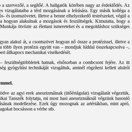
a szervezőé, a segítőé. A hallgatók körében nagy az érdeklődés. Az
s vizsgálataiba a térd mozgásának a leírására. Egy másik kolléga a
- és izomszövetet, illetve a benne elhelyezkedő testrészeket, végül a
sára hogyan alakulnak a mozgások és feszültségek. Kimutatta, hogy a
 Munkája ötvözte az élettani ismereteket és a megoldáshoz szükséges
an alakul át, a csontszövet hogyan nő össze a protézissel, illetve a
a több ilyen protézis együtt van – mondjuk híddal összekapcsolva –,
eri állkapocs mechanikai viselkedését.
 feszültségtöbbletek hatnak, elsősorban a combcsont fejére. Az itt
 gyógyítási technikáját vizsgáltuk, aminél rögzíteni kellett alulról
zemmel.
e az agyi erek aneurizmáinak (ütőértágulat) vizsgálatát végeztük,
ikai Tanszék folytatja, mi most hasi aneurizmáknál végzünk hasonló
tásának modellezése. Ezek úgy mozognak az artériákban, mint apró,
yagokat bocsásson a vérbe stb.