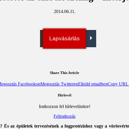
2014.06.11.
Irány a bolt!
Lapvásárlás
Digitális példány
Share This Article
egosztás Facebookon
Megosztás Twitteren
Elküld emailben
Copy URL t
Hírlevél
Iratkozzon fel hírlevelünkre!
Feliratkozás
 És az épületek tervezésének a fogprotézishez vagy a vörösvérte