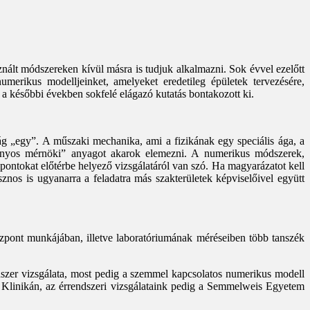
znált módszereken kívül másra is tudjuk alkalmazni. Sok évvel ezelőtt
numerikus modelljeinket, amelyeket eredetileg épületek tervezésére,
 a későbbi években sokfelé elágazó kutatás bontakozott ki.
g „egy”. A műszaki mechanika, ami a fizikának egy speciális ága, a
ományos mérnöki” anyagot akarok elemezni. A numerikus módszerek,
pontokat előtérbe helyező vizsgálatáról van szó. Ha magyarázatot kell
nos is ugyanarra a feladatra más szakterületek képviselőivel együtt
pont munkájában, illetve laboratóriumának méréseiben több tanszék
ndszer vizsgálata, most pedig a szemmel kapcsolatos numerikus modell
i Klinikán, az érrendszeri vizsgálataink pedig a Semmelweis Egyetem