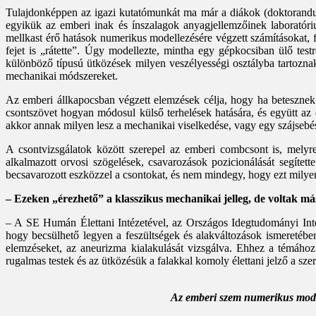
Tulajdonképpen az igazi kutatómunkát ma már a diákok (doktorandus
egyikük az emberi inak és ínszalagok anyagjellemzőinek laboratóri
mellkast érő hatások numerikus modellezésére végzett számításokat, f
fejet is „rátette”. Úgy modellezte, mintha egy gépkocsiban ülő tes
különböző típusú ütközések milyen veszélyességi osztályba tartozna
mechanikai módszereket.
Az emberi állkapocsban végzett elemzések célja, hogy ha betesznek e
csontszövet hogyan módosul külső terhelések hatására, és együtt az
akkor annak milyen lesz a mechanikai viselkedése, vagy egy szájsebé
A csontvizsgálatok között szerepel az emberi combcsont is, melyre
alkalmazott orvosi szögelések, csavarozások pozicionálását segített
becsavarozott eszközzel a csontokat, és nem mindegy, hogy ezt milyen
– Ezeken „érezhető” a klasszikus mechanikai jelleg, de voltak más
– A SE Humán Élettani Intézetével, az Országos Idegtudományi Int
hogy becsülhető legyen a feszültségek és alakváltozások ismeretéb
elemzéseket, az aneurizma kialakulását vizsgálva. Ehhez a témáho
rugalmas testek és az ütközésük a falakkal komoly élettani jelző a sz
Az emberi szem numerikus mode