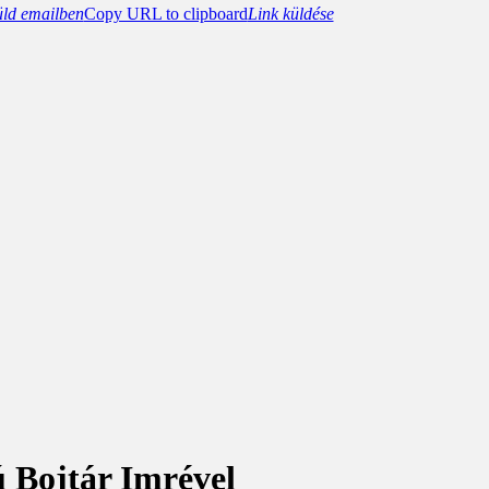
üld emailben
Copy URL to clipboard
Link küldése
ú Bojtár Imrével