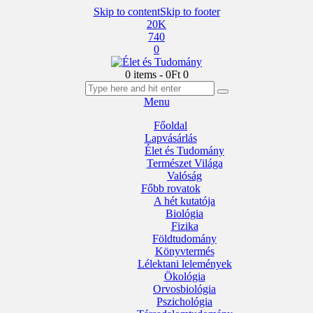
Skip to content
Skip to footer
20K
740
0
0 items
-
0Ft
0
Menu
Főoldal
Lapvásárlás
Élet és Tudomány
Természet Világa
Valóság
Főbb rovatok
A hét kutatója
Biológia
Fizika
Földtudomány
Könyvtermés
Lélektani lelemények
Ökológia
Orvosbiológia
Pszichológia