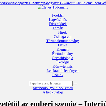
cebookon
Megosztás Twitteren
Megosztás Twitteren
Elküld emailben
Elk
Főoldal
Lapvásárlás
Friss cikkek
Témák
Hírek
Csillagászat
Társadalomtudomány
Fizika
Kiemelt
Élettudomány
Orvosbiológia
Ökológia
Könyvtermés
Lélektani lelemények
Rólunk
facebook-1
youtube-1
email
A hét kutatója
etétől az emberi szemig – Interj