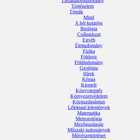
Társadalomtudomány
Történelem
Témák
Mind
A hét kutatója
Biológia
Csillagászat
Egyéb
Élettudomány
Fizika
Földrajz
Földtudomány
Geológia
Hírek
Kémia
Kiemelt
Könyvtermés
Környezetvédelem
Közgazdaságtan
Lélektani lelemények
Matematika
Meteorológia
Mezőgazdaság
Műszaki tudományok
Művészettörténet