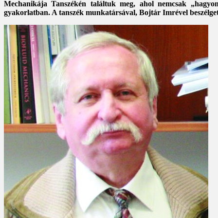
Mechanikája Tanszékén találtuk meg, ahol nemcsak „hagyomá
gyakorlatban. A tanszék munkatársával, Bojtár Imrével beszélgett