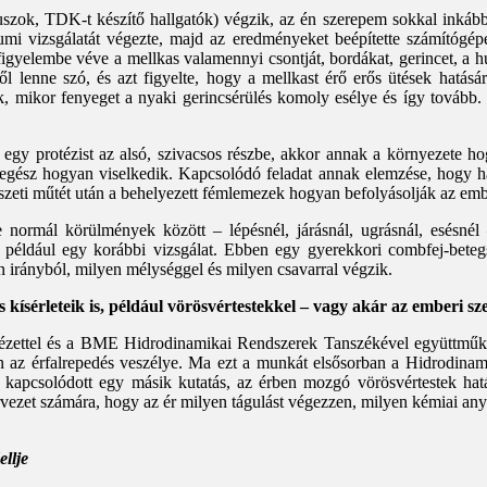
zok, TDK-t készítő hallgatók) végzik, az én szerepem sokkal inkább 
umi vizsgálatát végezte, majd az eredményeket beépítette számítógépe
igyelembe véve a mellkas valamennyi csontját, bordákat, gerincet, a hús
tről lenne szó, és azt figyelte, hogy a mellkast érő erős ütések hatá
k, mikor fenyeget a nyaki gerincsérülés komoly esélye és így tovább.
gy protézist az alsó, szivacsos részbe, akkor annak a környezete hogy
 egész hogyan viselkedik. Kapcsolódó feladat annak elemzése, hogy h
szeti műtét után a behelyezett fémlemezek hogyan befolyásolják az emb
 normál körülmények között – lépésnél, járásnál, ugrásnál, esésnél –
e például egy korábbi vizsgálat. Ebben egy gyerekkori combfej-betegség
 irányból, milyen mélységgel és milyen csavarral végzik.
 kísérleteik is, például vörösvértestekkel – vagy akár az emberi s
ézettel és a BME Hidrodinamikai Rendszerek Tanszékével együttműködv
en az érfalrepedés veszélye. Ma ezt a munkát elsősorban a Hidrodinam
z kapcsolódott egy másik kutatás, az érben mozgó vörösvértestek ha
ervezet számára, hogy az ér milyen tágulást végezzen, milyen kémiai an
llje