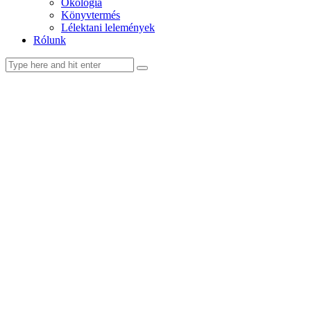
Ökológia
Könyvtermés
Lélektani lelemények
Rólunk
facebook-
youtube-
email
1
1