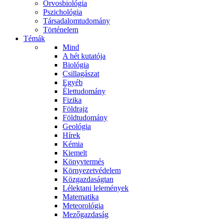
Orvosbiológia
Pszichológia
Társadalomtudomány
Történelem
Témák
Mind
A hét kutatója
Biológia
Csillagászat
Egyéb
Élettudomány
Fizika
Földrajz
Földtudomány
Geológia
Hírek
Kémia
Kiemelt
Könyvtermés
Környezetvédelem
Közgazdaságtan
Lélektani lelemények
Matematika
Meteorológia
Mezőgazdaság