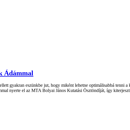
rök Ádámmal
lett gyakran eszünkbe jut, hogy miként lehetne optimálisabbá tenni
l nyerte el az MTA Bolyai János Kutatási Ösztöndíját, így kiterjeszth