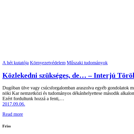
A hét kutatója
Környezetvédelem
Műszaki tudományok
Közlekedni szükséges, de… – Interjú Tö
Dugóban ülve vagy csúcsforgalomban araszolva egyéb gondolatok mel
nöki Kar nemzetközi és tudományos dékánhelyettese második alkalomma
Ezért fordultunk hozzá a fenti,…
2017.09.06.
Read more
Friss