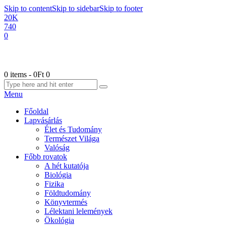
Skip to content
Skip to sidebar
Skip to footer
20K
740
0
0 items
-
0Ft
0
Menu
Főoldal
Lapvásárlás
Élet és Tudomány
Természet Világa
Valóság
Főbb rovatok
A hét kutatója
Biológia
Fizika
Földtudomány
Könyvtermés
Lélektani lelemények
Ökológia