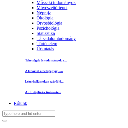
Műszaki tudományok
Művészettörténet
Néprajz
Ökológia
Orvosbiológia
Pszichológia
Statisztika
Társadalomtudomány
Történelem
Űrkutatás
Tehetségek és tudományok a...
A labortól a betegágyig –...
Lézerhullámokon szörfölő...
Az ördögfióka története...
Rólunk