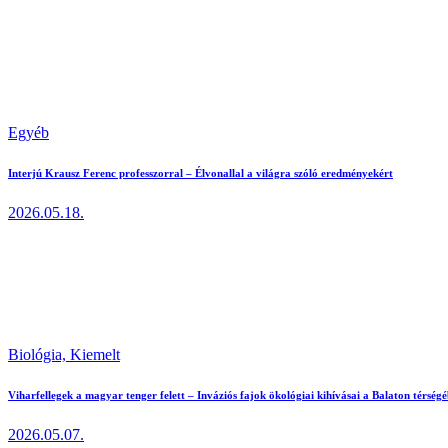
Egyéb
Interjú Krausz Ferenc professzorral – Élvonallal a világra szóló eredményekért
2026.05.18.
Biológia,
Kiemelt
Viharfellegek a magyar tenger felett – Inváziós fajok ökológiai kihívásai a Balaton térség
2026.05.07.