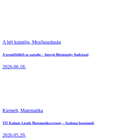
A hét kutatója,
Mezőgazdaság
A termőföldtől az asztalig – Interjú Bittsánszky Andrással
2026.06.18.
Kiemelt,
Matematika
TIT Kalmár László Matematikaverseny – Szakmai beszámoló
2026.05.29.