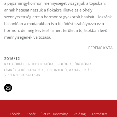
a pajzsmirigyhormon mennyiségét vizsgáljuk a tojásban,
annak hatását nézzük a fiókákra illetve az élőhely
szennyezettség erre a hormonra gyakorolt hatását. Hozzánk
hasonlóan a madarakban is a fejlődést szabályozza ez a
hormon, de még kevéssé ismert terület a tojásokban lévő
mennyiségének változása.
FERENC KATA
2016/12
KATEGÓRIÁK:
A HÉT KUTATÓJA
BIOLÓGIA
ÖKOLÓGIA
CÍMKÉK:
A HÉT KUTATÓJA
ELTE
INTERJÚ
MADÁR
TOJÁS
VISELKEDÉSÖKOLÓGIA
Főoldal
Kosár
Élet és Tudomány
Valóság
Természet