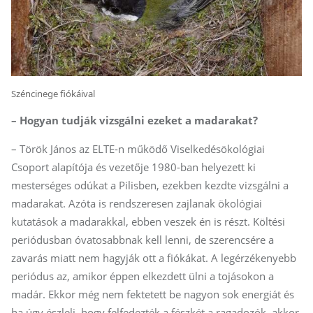
Széncinege fiókáival
– Hogyan tudják vizsgálni ezeket a madarakat?
– Török János az ELTE-n működő Viselkedésökológiai
Csoport alapítója és vezetője 1980-ban helyezett ki
mesterséges odúkat a Pilisben, ezekben kezdte vizsgálni a
madarakat. Azóta is rendszeresen zajlanak ökológiai
kutatások a madarakkal, ebben veszek én is részt. Költési
periódusban óvatosabbnak kell lenni, de szerencsére a
zavarás miatt nem hagyják ott a fiókákat. A legérzékenyebb
periódus az, amikor éppen elkezdett ülni a tojásokon a
madár. Ekkor még nem fektetett be nagyon sok energiát és
ha úgy észleli, hogy felfedezték a fészkét a ragadozók, akkor