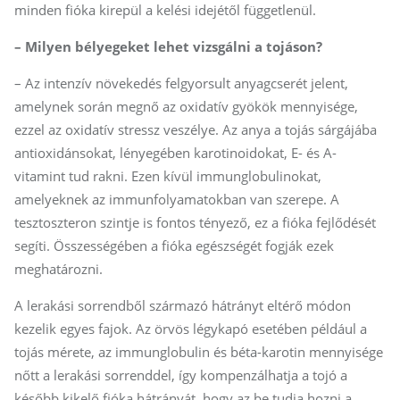
minden fióka kirepül a kelési idejétől függetlenül.
– Milyen bélyegeket lehet vizsgálni a tojáson?
– Az intenzív növekedés felgyorsult anyagcserét jelent,
amelynek során megnő az oxidatív gyökök mennyisége,
ezzel az oxidatív stressz veszélye. Az anya a tojás sárgájába
antioxidánsokat, lényegében karotinoidokat, E- és A-
vitamint tud rakni. Ezen kívül immunglobulinokat,
amelyeknek az immunfolyamatokban van szerepe. A
tesztoszteron szintje is fontos tényező, ez a fióka fejlődését
segíti. Összességében a fióka egészségét fogják ezek
meghatározni.
A lerakási sorrendből származó hátrányt eltérő módon
kezelik egyes fajok. Az örvös légykapó esetében például a
tojás mérete, az immunglobulin és béta-karotin mennyisége
nőtt a lerakási sorrenddel, így kompenzálhatja a tojó a
később kikelő fióka hátrányát, hogy az be tudja hozni a