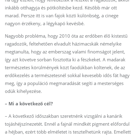
inkább otthagyja és pótköltésbe kezd. Később már ott
marad. Persze itt is van fajok közti különbség, a cinege
nagyon érzékeny, a légykapó kevésbé.
Nagyobb probléma, hogy 2010 óta az erdőben élő kistestű
ragadozók, feltehetően elvadult házimacskák némelyike
megtanulta, hogy az emberszag valami finomságot jelent,
így azt követve sorban fosztotta ki a fészkeket. A madarak
természetes körülmények közt faodúkban költenek, de az
erdőkezelés a természetesnél sokkal kevesebb idős fát hagy
meg, így a populáció megmaradását segíti a mesterséges
odúk kihelyezése.
– Mi a következő cél?
– A következő időszakban szeretnénk vizsgálni a kanárik
tojáshéjszínezetét. Ennél a fajnál mindkét pigment előfordul
a héjban, ezért több elméletet is tesztelhetünk rajta. Emellett