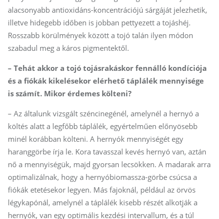
alacsonyabb antioxidáns-koncentrációjú sárgáját jelezhetik,
illetve hidegebb időben is jobban pettyezett a tojáshéj.
Rosszabb körülmények között a tojó talán ilyen módon
szabadul meg a káros pigmentektől.
– Tehát akkor a tojó tojásrakáskor fennálló kondíciója
és a fiókák kikelésekor elérhető táplálék mennyisége
is számít. Mikor érdemes költeni?
– Az általunk vizsgált széncinegénél, amelynél a hernyó a
költés alatt a legfőbb táplálék, egyértelműen előnyösebb
minél korábban költeni. A hernyók mennyiségét egy
haranggörbe írja le. Kora tavasszal kevés hernyó van, aztán
nő a mennyiségük, majd gyorsan lecsökken. A madarak arra
optimalizálnak, hogy a hernyóbiomassza-görbe csúcsa a
fiókák etetésekor legyen. Más fajoknál, például az örvös
légykapónál, amelynél a táplálék kisebb részét alkotják a
hernyók, van egy optimális kezdési intervallum, és a túl