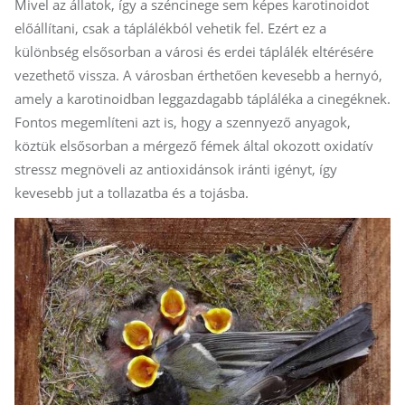
Mivel az állatok, így a széncinege sem képes karotinoidot
előállítani, csak a táplálékból vehetik fel. Ezért ez a
különbség elsősorban a városi és erdei táplálék eltérésére
vezethető vissza. A városban érthetően kevesebb a hernyó,
amely a karotinoidban leggazdagabb tápláléka a cinegéknek.
Fontos megemlíteni azt is, hogy a szennyező anyagok,
köztük elsősorban a mérgező fémek által okozott oxidatív
stressz megnöveli az antioxidánsok iránti igényt, így
kevesebb jut a tollazatba és a tojásba.