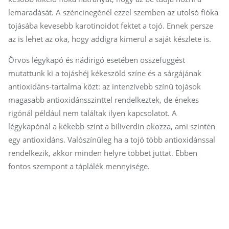
lemaradását. A széncinegénél ezzel szemben az utolsó fióka
tojásába kevesebb karotinoidot fektet a tojó. Ennek persze
az is lehet az oka, hogy addigra kimerül a saját készlete is.
Örvös légykapó és nádirigó esetében összefüggést
mutattunk ki a tojáshéj kékeszöld színe és a sárgájának
antioxidáns-tartalma közt: az intenzívebb színű tojások
magasabb antioxidánsszinttel rendelkeztek, de énekes
rigónál például nem találtak ilyen kapcsolatot. A
légykapónál a kékebb színt a biliverdin okozza, ami szintén
egy antioxidáns. Valószínűleg ha a tojó több antioxidánssal
rendelkezik, akkor minden helyre többet juttat. Ebben
fontos szempont a táplálék mennyisége.