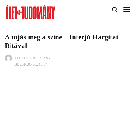
A tojás meg a színe – Interjú Hargitai
Ritával
ÉLET ÉS TUDOMÁNY
BE 2016.05.06., 15:57