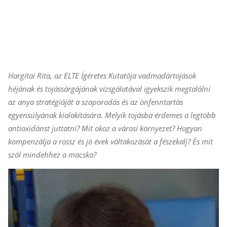
Hargitai Rita, az ELTE Ígéretes Kutatója vadmadártojások
héjának és tojássárgájának vizsgálatával igyekszik megtalálni
az anya stratégiáját a szaporodás és az önfenntartás
egyensúlyának kialakítására. Melyik tojásba érdemes a legtöbb
antioxidánst juttatni? Mit okoz a városi környezet? Hogyan
kompenzálja a rossz és jó évek váltakozását a fészekalj? És mit
szól mindehhez a macska?