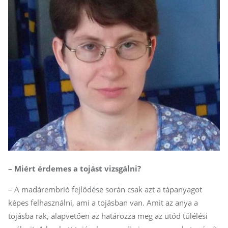
– Miért érdemes a tojást vizsgálni?
– A madárembrió fejlődése során csak azt a tápanyagot
képes felhasználni, ami a tojásban van. Amit az anya a
tojásba rak, alapvetően az határozza meg az utód túlélési