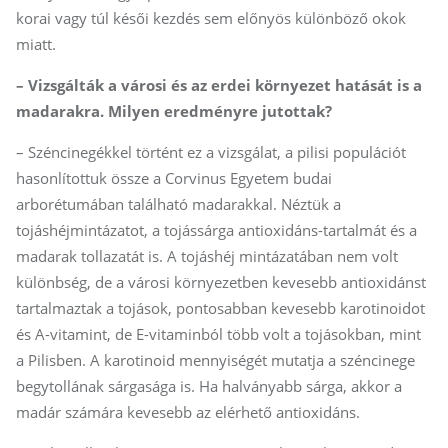
korai vagy túl késői kezdés sem előnyös különböző okok
miatt.
– Vizsgálták a városi és az erdei környezet hatását is a
madarakra. Milyen eredményre jutottak?
– Széncinegékkel történt ez a vizsgálat, a pilisi populációt
hasonlítottuk össze a Corvinus Egyetem budai
arborétumában található madarakkal. Néztük a
tojáshéjmintázatot, a tojássárga antioxidáns-tartalmát és a
madarak tollazatát is. A tojáshéj mintázatában nem volt
különbség, de a városi környezetben kevesebb antioxidánst
tartalmaztak a tojások, pontosabban kevesebb karotinoidot
és A-vitamint, de E-vitaminból több volt a tojásokban, mint
a Pilisben. A karotinoid mennyiségét mutatja a széncinege
begytollának sárgasága is. Ha halványabb sárga, akkor a
madár számára kevesebb az elérhető antioxidáns.