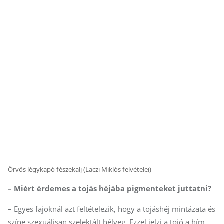
Örvös légykapó fészekalj (Laczi Miklós felvételei)
– Miért érdemes a tojás héjába pigmenteket juttatni?
– Egyes fajoknál azt feltételezik, hogy a tojáshéj mintázata és
színe szexuálisan szelektált bélyeg. Ezzel jelzi a tojó a hím