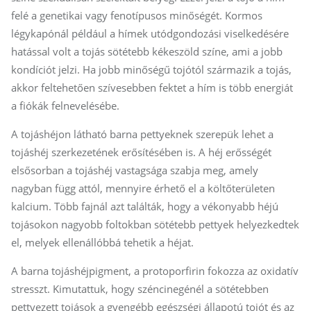
felé a genetikai vagy fenotípusos minőségét. Kormos
légykapónál például a hímek utódgondozási viselkedésére
hatással volt a tojás sötétebb kékeszöld színe, ami a jobb
kondíciót jelzi. Ha jobb minőségű tojótól származik a tojás,
akkor feltehetően szívesebben fektet a hím is több energiát
a fiókák felnevelésébe.
A tojáshéjon látható barna pettyeknek szerepük lehet a
tojáshéj szerkezetének erősítésében is. A héj erősségét
elsősorban a tojáshéj vastagsága szabja meg, amely
nagyban függ attól, mennyire érhető el a költőterületen
kalcium. Több fajnál azt találták, hogy a vékonyabb héjú
tojásokon nagyobb foltokban sötétebb pettyek helyezkedtek
el, melyek ellenállóbbá tehetik a héjat.
A barna tojáshéjpigment, a protoporfirin fokozza az oxidatív
stresszt. Kimutattuk, hogy széncinegénél a sötétebben
pettyezett tojások a gyengébb egészségi állapotú tojót és az