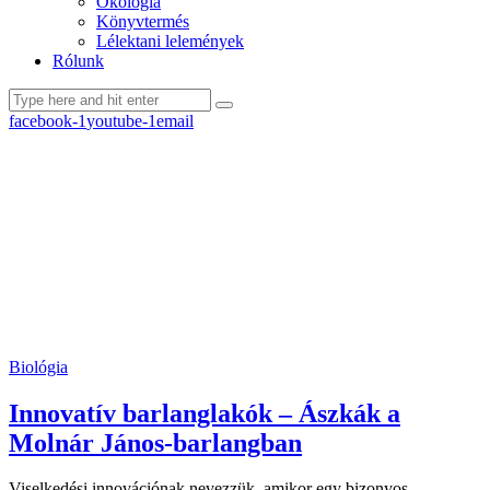
Ökológia
Könyvtermés
Lélektani lelemények
Rólunk
facebook-1
youtube-1
email
Biológia
Innovatív barlanglakók – Ászkák a
Molnár János-barlangban
Viselkedési innovációnak nevezzük, amikor egy bizonyos