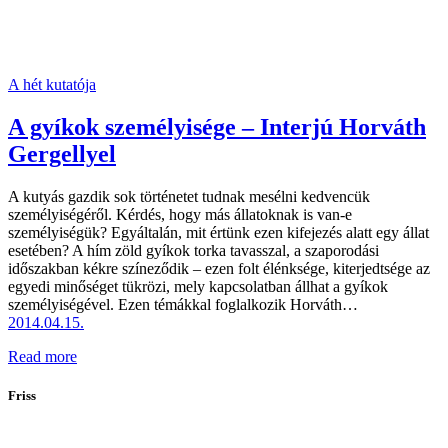
A hét kutatója
A gyíkok személyisége – Interjú Horváth
Gergellyel
A kutyás gazdik sok történetet tudnak mesélni kedvencük
személyiségéről. Kérdés, hogy más állatoknak is van-e
személyiségük? Egyáltalán, mit értünk ezen kifejezés alatt egy állat
esetében? A hím zöld gyíkok torka tavasszal, a szaporodási
időszakban kékre színeződik – ezen folt élénksége, kiterjedtsége az
egyedi minőséget tükrözi, mely kapcsolatban állhat a gyíkok
személyiségével. Ezen témákkal foglalkozik Horváth…
2014.04.15.
Read more
Friss