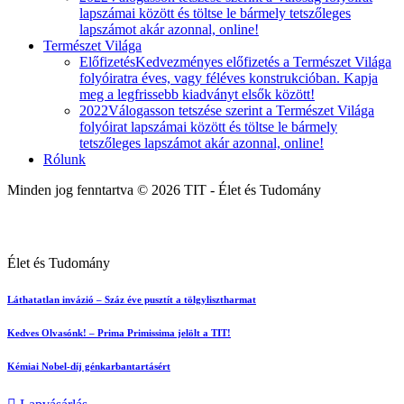
lapszámai között és töltse le bármely tetszőleges
lapszámot akár azonnal, online!
Természet Világa
Előfizetés
Kedvezményes előfizetés a Természet Világa
folyóiratra éves, vagy féléves konstrukcióban. Kapja
meg a legfrissebb kiadványt elsők között!
2022
Válogasson tetszése szerint a Természet Világa
folyóirat lapszámai között és töltse le bármely
tetszőleges lapszámot akár azonnal, online!
Rólunk
Minden jog fenntartva © 2026 TIT - Élet és Tudomány
Élet és Tudomány
Láthatatlan invázió – Száz éve pusztít a tölgylisztharmat
Kedves Olvasónk! – Prima Primissima jelölt a TIT!
Kémiai Nobel-díj génkarbantartásért