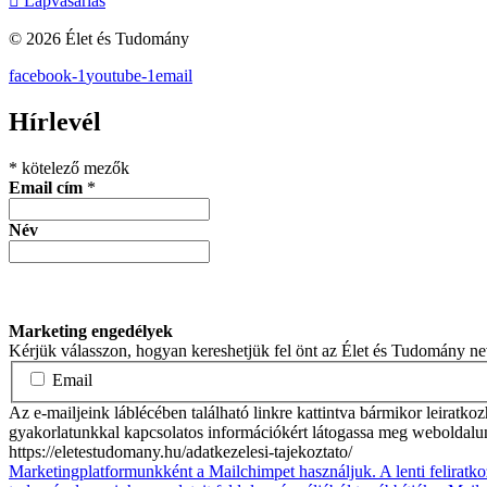
Lapvásárlás
© 2026 Élet és Tudomány
facebook-1
youtube-1
email
Hírlevél
*
kötelező mezők
Email cím
*
Név
Marketing engedélyek
Kérjük válasszon, hogyan kereshetjük fel önt az Élet és Tudomány n
Email
Az e-mailjeink láblécében található linkre kattintva bármikor leiratko
gyakorlatunkkal kapcsolatos információkért látogassa meg weboldalu
https://eletestudomany.hu/adatkezelesi-tajekoztato/
Marketingplatformunkként a Mailchimpet használjuk. A lenti feliratko