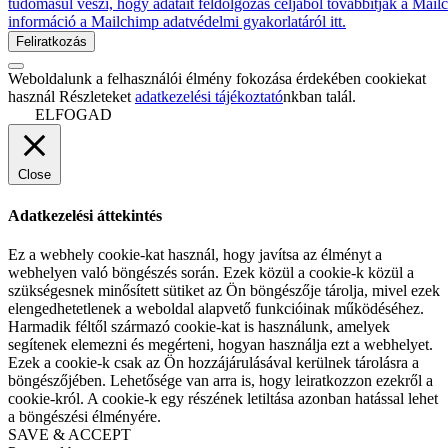
tudomásul veszi, hogy adatait feldolgozás céljából továbbítják a Mai
információ a Mailchimp adatvédelmi gyakorlatáról itt.
Weboldalunk a felhasználói élmény fokozása érdekében cookiekat
használ Részleteket
adatkezelési tájékoztató
nkban talál.
ELFOGAD
Close
Adatkezelési áttekintés
Ez a webhely cookie-kat használ, hogy javítsa az élményt a
webhelyen való böngészés során. Ezek közül a cookie-k közül a
szükségesnek minősített sütiket az Ön böngészője tárolja, mivel ezek
elengedhetetlenek a weboldal alapvető funkcióinak működéséhez.
Harmadik féltől származó cookie-kat is használunk, amelyek
segítenek elemezni és megérteni, hogyan használja ezt a webhelyet.
Ezek a cookie-k csak az Ön hozzájárulásával kerülnek tárolásra a
böngészőjében. Lehetősége van arra is, hogy leiratkozzon ezekről a
cookie-król. A cookie-k egy részének letiltása azonban hatással lehet
a böngészési élményére.
SAVE & ACCEPT