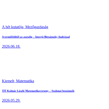
A hét kutatója,
Mezőgazdaság
A termőföldtől az asztalig – Interjú Bittsánszky Andrással
2026.06.18.
Kiemelt,
Matematika
TIT Kalmár László Matematikaverseny – Szakmai beszámoló
2026.05.29.