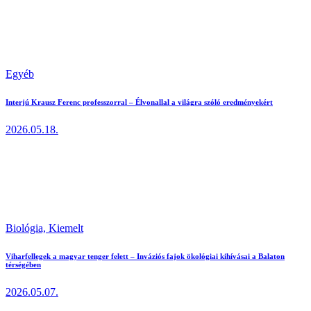
Egyéb
Interjú Krausz Ferenc professzorral – Élvonallal a világra szóló eredményekért
2026.05.18.
Biológia,
Kiemelt
Viharfellegek a magyar tenger felett – Inváziós fajok ökológiai kihívásai a Balaton
térségében
2026.05.07.