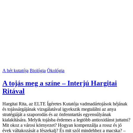
A hét kutatója
Biológia
Ökológia
A tojás meg a színe – Interjú Hargitai
Ritával
Hargitai Rita, az ELTE Ígéretes Kutatója vadmadártojások héjának
és tojássárgájának vizsgálatával igyekszik megtalálni az anya
stratégiáját a szaporodás és az önfenntartás egyensúlyának
kialakítására. Melyik tojásba érdemes a legtöbb antioxidánst juttatni?
Mit okoz a városi környezet? Hogyan kompenzálja a rossz és jó
évek váltakozását a fészekalj? És mit szól mindehhez a macska? –