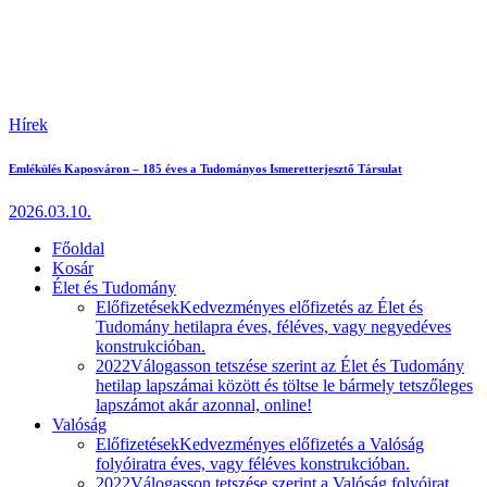
Hírek
Emlékülés Kaposváron – 185 éves a Tudományos Ismeretterjesztő Társulat
2026.03.10.
Főoldal
Kosár
Élet és Tudomány
Előfizetések
Kedvezményes előfizetés az Élet és
Tudomány hetilapra éves, féléves, vagy negyedéves
konstrukcióban.
2022
Válogasson tetszése szerint az Élet és Tudomány
hetilap lapszámai között és töltse le bármely tetszőleges
lapszámot akár azonnal, online!
Valóság
Előfizetések
Kedvezményes előfizetés a Valóság
folyóiratra éves, vagy féléves konstrukcióban.
2022
Válogasson tetszése szerint a Valóság folyóirat