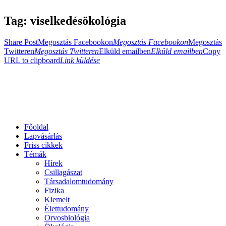
Tag: viselkedésökológia
Share Post
Megosztás Facebookon
Megosztás Facebookon
Megosztás
Twitteren
Megosztás Twitteren
Elküld emailben
Elküld emailben
Copy
URL to clipboard
Link küldése
Főoldal
Lapvásárlás
Friss cikkek
Témák
Hírek
Csillagászat
Társadalomtudomány
Fizika
Kiemelt
Élettudomány
Orvosbiológia