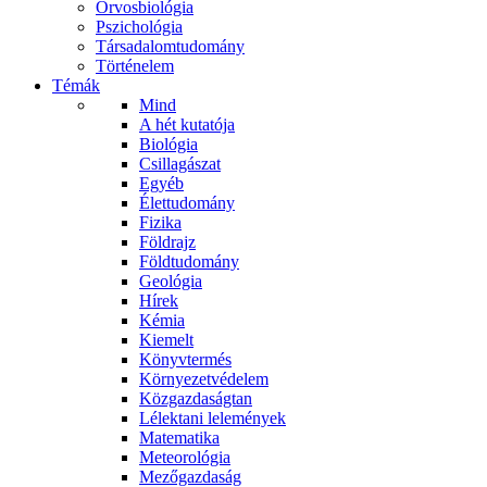
Orvosbiológia
Pszichológia
Társadalomtudomány
Történelem
Témák
Mind
A hét kutatója
Biológia
Csillagászat
Egyéb
Élettudomány
Fizika
Földrajz
Földtudomány
Geológia
Hírek
Kémia
Kiemelt
Könyvtermés
Környezetvédelem
Közgazdaságtan
Lélektani lelemények
Matematika
Meteorológia
Mezőgazdaság