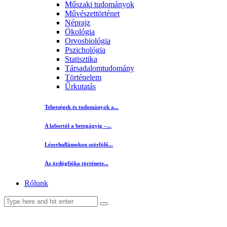
Műszaki tudományok
Művészettörténet
Néprajz
Ökológia
Orvosbiológia
Pszichológia
Statisztika
Társadalomtudomány
Történelem
Űrkutatás
Tehetségek és tudományok a...
A labortól a betegágyig –...
Lézerhullámokon szörfölő...
Az ördögfióka története...
Rólunk