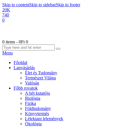
Skip to content
Skip to sidebar
Skip to footer
20K
740
0
0 items
-
0Ft
0
Menu
Főoldal
Lapvásárlás
Élet és Tudomány
Természet Világa
Valóság
Főbb rovatok
A hét kutatója
Biológia
Fizika
Földtudomány
Könyvtermés
Lélektani lelemények
Ökológia