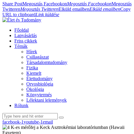
Share Post
Megosztás Facebookon
Megosztás Facebookon
Megosztás
Twitteren
Megosztás Twitteren
Elküld emailben
Elküld emailben
Copy
URL to clipboard
Link küldése
Főoldal
Lapvásárlás
Friss cikkek
Témák
Hírek
Csillagászat
Társadalomtudomány
Fizika
Kiemelt
Élettudomány
Orvosbiológia
Ökológia
Könyvtermés
Lélektani lelemények
Rólunk
facebook-1
youtube-1
email