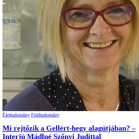
Élettudomány
Földtudomány
Mi rejtőzik a Gellért-hegy alagútjában? –
Interjú Mádlné Szőnyi Judittal