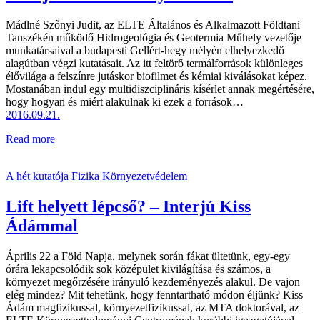
Mádlné Szőnyi Judit, az ELTE Általános és Alkalmazott Földtani
Tanszékén működő Hidro­geológia és Geotermia Műhely vezetője
munkatársaival a budapesti Gellért-hegy mélyén elhelyezkedő
alagútban végzi kutatásait. Az itt feltörő termálforrások különleges
élővilága a felszínre jutáskor biofilmet és kémiai kiválásokat képez.
Mostanában indul egy multidiszciplináris kísérlet annak megértésére,
hogy hogyan és miért alakulnak ki ezek a források…
2016.09.21.
Read more
A hét kutatója
Fizika
Környezetvédelem
Lift helyett lépcső? – Interjú Kiss
Ádámmal
Április 22 a Föld Napja, melynek során fákat ültetünk, egy-egy
órára lekapcsolódik sok középület kivilágítása és számos, a
környezet megőrzésére irányuló kezdeményezés alakul. De vajon
elég mindez? Mit tehetünk, hogy fenntartható módon éljünk? Kiss
Ádám magfizikussal, környezetfizikussal, az MTA doktorával, az