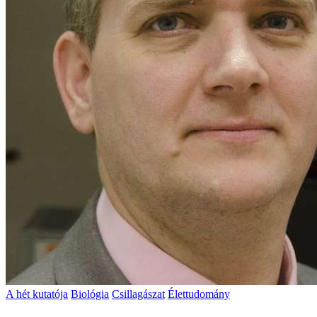
A hét kutatója
Biológia
Csillagászat
Élettudomány