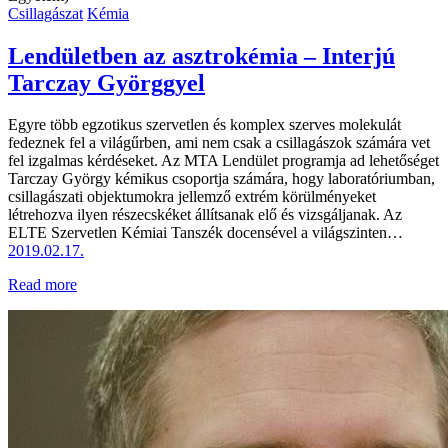
Csillagászat
Kémia
Lendületben az asztrokémia – Interjú
Tarczay Györggyel
Egyre több egzotikus szervetlen és komplex szerves molekulát
fedeznek fel a világűrben, ami nem csak a csillagászok számára vet
fel izgalmas kérdéseket. Az MTA Lendület programja ad lehetőséget
Tarczay György kémikus csoportja számára, hogy laboratóriumban,
csillagászati objektumokra jellemző extrém körülményeket
létrehozva ilyen részecskéket állítsanak elő és vizsgáljanak. Az
ELTE Szervetlen Kémiai Tanszék docensével a világszinten…
2019.02.17.
Read more