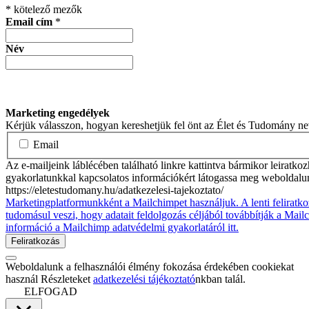
*
kötelező mezők
Email cím
*
Név
Marketing engedélyek
Kérjük válasszon, hogyan kereshetjük fel önt az Élet és Tudomány n
Email
Az e-mailjeink láblécében található linkre kattintva bármikor leiratko
gyakorlatunkkal kapcsolatos információkért látogassa meg weboldalu
https://eletestudomany.hu/adatkezelesi-tajekoztato/
Marketingplatformunkként a Mailchimpet használjuk. A lenti feliratko
tudomásul veszi, hogy adatait feldolgozás céljából továbbítják a Mai
információ a Mailchimp adatvédelmi gyakorlatáról itt.
Weboldalunk a felhasználói élmény fokozása érdekében cookiekat
használ Részleteket
adatkezelési tájékoztató
nkban talál.
ELFOGAD