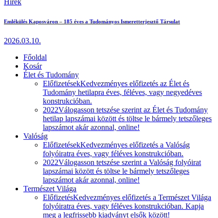
Hírek
Emlékülés Kaposváron – 185 éves a Tudományos Ismeretterjesztő Társulat
2026.03.10.
Főoldal
Kosár
Élet és Tudomány
Előfizetések
Kedvezményes előfizetés az Élet és
Tudomány hetilapra éves, féléves, vagy negyedéves
konstrukcióban.
2022
Válogasson tetszése szerint az Élet és Tudomány
hetilap lapszámai között és töltse le bármely tetszőleges
lapszámot akár azonnal, online!
Valóság
Előfizetések
Kedvezményes előfizetés a Valóság
folyóiratra éves, vagy féléves konstrukcióban.
2022
Válogasson tetszése szerint a Valóság folyóirat
lapszámai között és töltse le bármely tetszőleges
lapszámot akár azonnal, online!
Természet Világa
Előfizetés
Kedvezményes előfizetés a Természet Világa
folyóiratra éves, vagy féléves konstrukcióban. Kapja
meg a legfrissebb kiadványt elsők között!