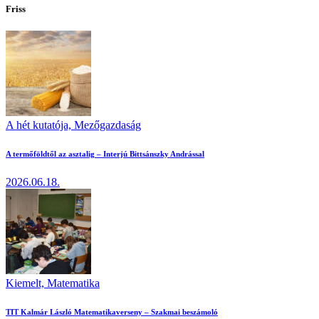
Friss
A hét kutatója,
Mezőgazdaság
A termőföldtől az asztalig – Interjú Bittsánszky Andrással
2026.06.18.
Kiemelt,
Matematika
TIT Kalmár László Matematikaverseny – Szakmai beszámoló