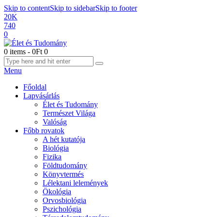
Skip to content
Skip to sidebar
Skip to footer
20K
740
0
0 items
-
0Ft
0
Menu
Főoldal
Lapvásárlás
Élet és Tudomány
Természet Világa
Valóság
Főbb rovatok
A hét kutatója
Biológia
Fizika
Földtudomány
Könyvtermés
Lélektani lelemények
Ökológia
Orvosbiológia
Pszichológia