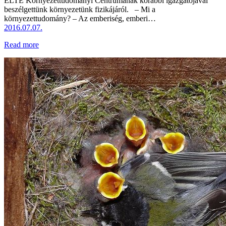
ELTE Környezettudományi Centrumának korábbi igazgatójával
beszélgettünk környezetünk fizikájáról. – Mi a
környezettudomány? – Az emberiség, emberi…
2016.07.07.
Read more