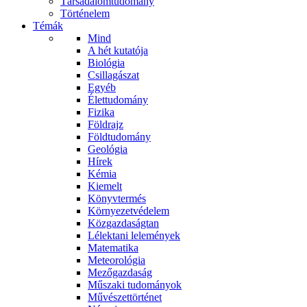
Társadalomtudomány
Történelem
Témák
Mind
A hét kutatója
Biológia
Csillagászat
Egyéb
Élettudomány
Fizika
Földrajz
Földtudomány
Geológia
Hírek
Kémia
Kiemelt
Könyvtermés
Környezetvédelem
Közgazdaságtan
Lélektani lelemények
Matematika
Meteorológia
Mezőgazdaság
Műszaki tudományok
Művészettörténet