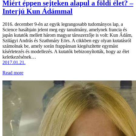
Miért éppen sejteken alapul a földi élet? –
Interjú Kun Ádámmal
2016. december 9-én az egyik legrangosabb tudományos lap, a
Science hasábjain jelent meg egy tanulmány, amelynek francia és
japán kutatók mellett három magyar társszerzője is volt: Kun Ádám,
Szilágyi András és Szathmáry Eörs. A cikkben egy olyan kutatásról
számolnak be, amely során frappánsan kiegészítette egymást
kísérletezés és modellezés. A kutatók bebizonyították, hogy az élet
keletkezésének…
2017.01.21.
Read more