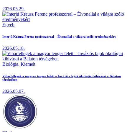
2026.05.29.
Egyéb
Interjú Krausz Ferenc professzorral – Élvonallal a világra szóló eredményekért
2026.05.18.
Biológia,
Kiemelt
Viharfellegek a magyar tenger felett – Inváziós fajok ökológiai kihívásai a Balaton
térségében
2026.05.07.