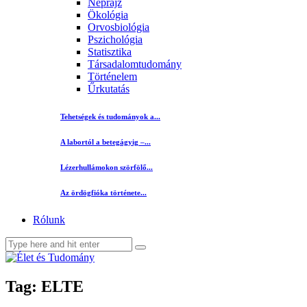
Néprajz
Ökológia
Orvosbiológia
Pszichológia
Statisztika
Társadalomtudomány
Történelem
Űrkutatás
Tehetségek és tudományok a...
A labortól a betegágyig –...
Lézerhullámokon szörfölő...
Az ördögfióka története...
Rólunk
Tag: ELTE