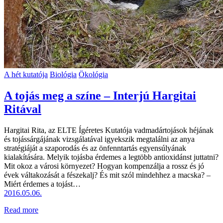
A hét kutatója
Biológia
Ökológia
A tojás meg a színe – Interjú Hargitai
Ritával
Hargitai Rita, az ELTE Ígéretes Kutatója vadmadártojások héjának
és tojássárgájának vizsgálatával igyekszik megtalálni az anya
stratégiáját a szaporodás és az önfenntartás egyensúlyának
kialakítására. Melyik tojásba érdemes a legtöbb antioxidánst juttatni?
Mit okoz a városi környezet? Hogyan kompenzálja a rossz és jó
évek váltakozását a fészekalj? És mit szól mindehhez a macska? –
Miért érdemes a tojást…
2016.05.06.
Read more