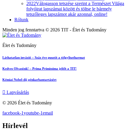
2022
Válogasson tetszése szerint a Természet Világa
folyóirat lapszámai között és töltse le bármely
tetszőleges lapszámot akár azonnal, online!
Rólunk
Minden jog fenntartva © 2026 TIT - Élet és Tudomány
Élet és Tudomány
Láthatatlan invázió – Száz éve pusztít a tölgylisztharmat
Kedves Olvasónk! – Prima Primissima jelölt a TIT!
Kémiai Nobel-díj génkarbantartásért
Lapvásárlás
© 2026 Élet és Tudomány
facebook-1
youtube-1
email
Hírlevél