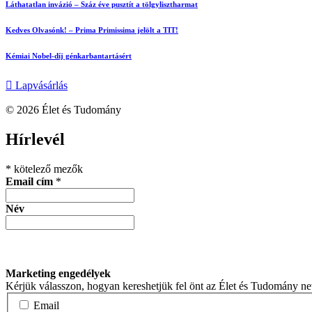
Láthatatlan invázió – Száz éve pusztít a tölgylisztharmat
Kedves Olvasónk! – Prima Primissima jelölt a TIT!
Kémiai Nobel-díj génkarbantartásért
Lapvásárlás
© 2026 Élet és Tudomány
facebook-
youtube-
email
Hírlevél
1
1
*
kötelező mezők
Email cím
*
Név
Marketing engedélyek
Kérjük válasszon, hogyan kereshetjük fel önt az Élet és Tudomány n
Email