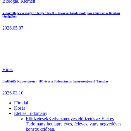
Biológia,
Kiemelt
Viharfellegek a magyar tenger felett – Inváziós fajok ökológiai kihívásai a Balaton
térségében
2026.05.07.
Hírek
Emlékülés Kaposváron – 185 éves a Tudományos Ismeretterjesztő Társulat
2026.03.10.
Főoldal
Kosár
Élet és Tudomány
Előfizetések
Kedvezményes előfizetés az Élet és
Tudomány hetilapra éves, féléves, vagy negyedéves
konstrukcióban.