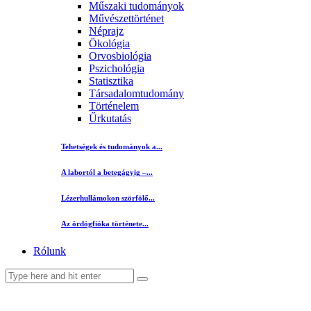
Műszaki tudományok
Művészettörténet
Néprajz
Ökológia
Orvosbiológia
Pszichológia
Statisztika
Társadalomtudomány
Történelem
Űrkutatás
Tehetségek és tudományok a...
A labortól a betegágyig –...
Lézerhullámokon szörfölő...
Az ördögfióka története...
Rólunk