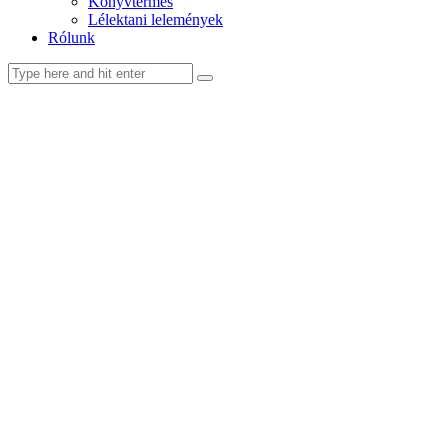
Könyvtermés
Lélektani lelemények
Rólunk
facebook-
youtube-
email
1
1