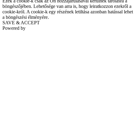
Ezek a cookie-k csak az Ön hozzájárulásával kerülnek tárolásra a
böngészőjében. Lehetősége van arra is, hogy leiratkozzon ezekről a
cookie-król. A cookie-k egy részének letiltása azonban hatással lehet
a böngészési élményére.
SAVE & ACCEPT
Powered by