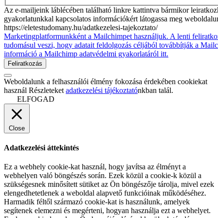
Az e-mailjeink láblécében található linkre kattintva bármikor leiratko
gyakorlatunkkal kapcsolatos információkért látogassa meg weboldalu
https://eletestudomany.hu/adatkezelesi-tajekoztato/
Marketingplatformunkként a Mailchimpet használjuk. A lenti feliratko
tudomásul veszi, hogy adatait feldolgozás céljából továbbítják a Mai
információ a Mailchimp adatvédelmi gyakorlatáról itt.
Weboldalunk a felhasználói élmény fokozása érdekében cookiekat
használ Részleteket
adatkezelési tájékoztató
nkban talál.
ELFOGAD
Close
Adatkezelési áttekintés
Ez a webhely cookie-kat használ, hogy javítsa az élményt a
webhelyen való böngészés során. Ezek közül a cookie-k közül a
szükségesnek minősített sütiket az Ön böngészője tárolja, mivel ezek
elengedhetetlenek a weboldal alapvető funkcióinak működéséhez.
Harmadik féltől származó cookie-kat is használunk, amelyek
segítenek elemezni és megérteni, hogyan használja ezt a webhelyet.