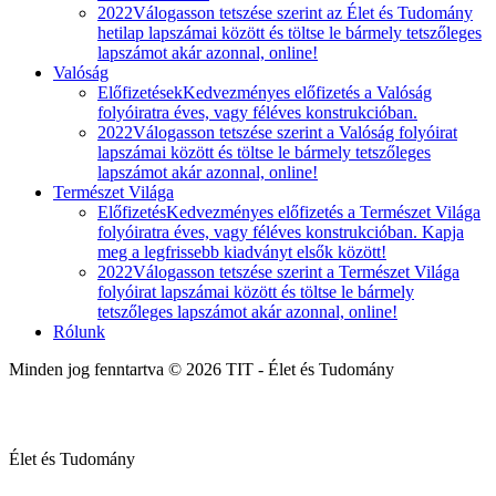
2022
Válogasson tetszése szerint az Élet és Tudomány
hetilap lapszámai között és töltse le bármely tetszőleges
lapszámot akár azonnal, online!
Valóság
Előfizetések
Kedvezményes előfizetés a Valóság
folyóiratra éves, vagy féléves konstrukcióban.
2022
Válogasson tetszése szerint a Valóság folyóirat
lapszámai között és töltse le bármely tetszőleges
lapszámot akár azonnal, online!
Természet Világa
Előfizetés
Kedvezményes előfizetés a Természet Világa
folyóiratra éves, vagy féléves konstrukcióban. Kapja
meg a legfrissebb kiadványt elsők között!
2022
Válogasson tetszése szerint a Természet Világa
folyóirat lapszámai között és töltse le bármely
tetszőleges lapszámot akár azonnal, online!
Rólunk
Minden jog fenntartva © 2026 TIT - Élet és Tudomány
Élet és Tudomány