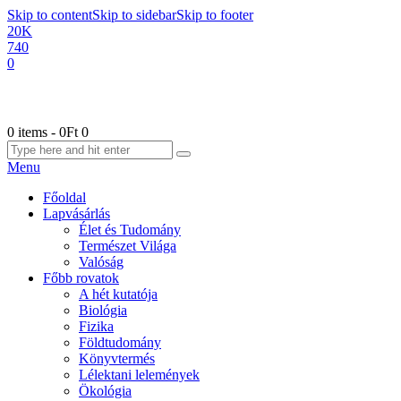
Skip to content
Skip to sidebar
Skip to footer
20K
740
0
0 items
-
0Ft
0
Menu
Főoldal
Lapvásárlás
Élet és Tudomány
Természet Világa
Valóság
Főbb rovatok
A hét kutatója
Biológia
Fizika
Földtudomány
Könyvtermés
Lélektani lelemények
Ökológia