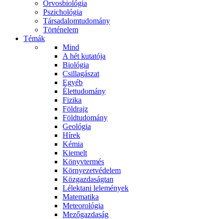
Orvosbiológia
Pszichológia
Társadalomtudomány
Történelem
Témák
Mind
A hét kutatója
Biológia
Csillagászat
Egyéb
Élettudomány
Fizika
Földrajz
Földtudomány
Geológia
Hírek
Kémia
Kiemelt
Könyvtermés
Környezetvédelem
Közgazdaságtan
Lélektani lelemények
Matematika
Meteorológia
Mezőgazdaság