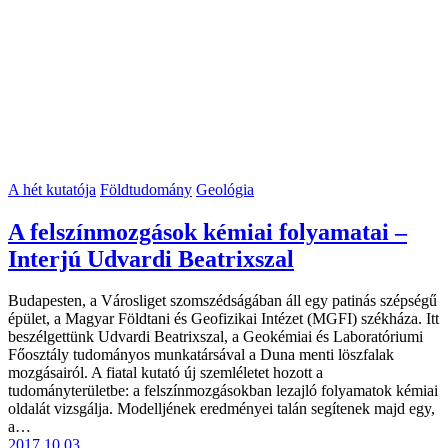
A hét kutatója
Földtudomány
Geológia
A felszínmozgások kémiai folyamatai –
Interjú Udvardi Beatrixszal
Budapesten, a Városliget szomszédságában áll egy patinás szépségű
épület, a Magyar Földtani és Geofizikai Intézet (MGFI) székháza. Itt
beszélgettünk Udvardi Beatrixszal, a Geokémiai és Laboratóriumi
Főosztály tudományos munkatársával a Duna menti löszfalak
mozgásairól. A fiatal kutató új szemléletet hozott a
tudományterületbe: a felszínmozgásokban lezajló folyamatok kémiai
oldalát vizsgálja. Modelljének eredményei talán segítenek majd egy,
a…
2017.10.03.