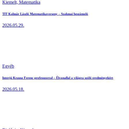
Kiemelt,
Matematika
TIT Kalmár László Matematikaverseny – Szakmai beszámoló
2026.05.29.
Egyéb
Interjú Krausz Ferenc professzorral – Élvonallal a világra szóló eredményekért
2026.05.18.