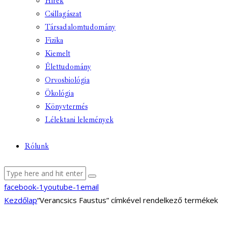
Hírek
Csillagászat
Társadalomtudomány
Fizika
Kiemelt
Élettudomány
Orvosbiológia
Ökológia
Könyvtermés
Lélektani lelemények
Rólunk
facebook-1
youtube-1
email
Kezdőlap
“Verancsics Faustus” címkével rendelkező termékek