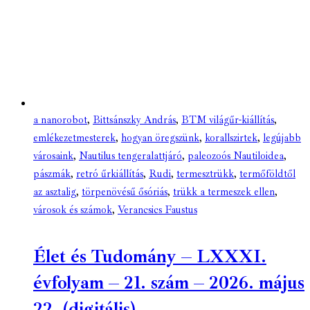
a nanorobot
,
Bittsánszky András
,
BTM világűr-kiállítás
,
emlékezetmesterek
,
hogyan öregszünk
,
korallszirtek
,
legújabb
városaink
,
Nautilus tengeralattjáró
,
paleozoós Nautiloidea
,
pászmák
,
retró űrkiállítás
,
Rudi
,
termesztrükk
,
termőföldtől
az asztalig
,
törpenövésű ősóriás
,
trükk a termeszek ellen
,
városok és számok
,
Verancsics Faustus
Élet és Tudomány – LXXXI.
évfolyam – 21. szám – 2026. május
22. (digitális)