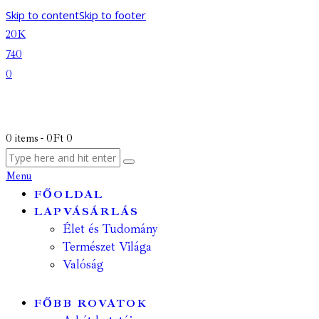
Skip to content
Skip to footer
20K
740
0
0 items
-
0Ft
0
Menu
FŐOLDAL
LAPVÁSÁRLÁS
Élet és Tudomány
Természet Világa
Valóság
FŐBB ROVATOK