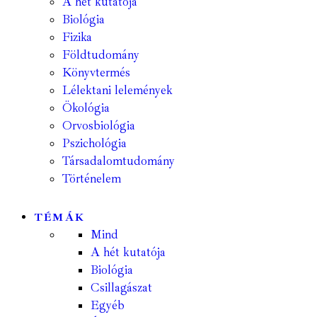
A hét kutatója
Biológia
Fizika
Földtudomány
Könyvtermés
Lélektani lelemények
Ökológia
Orvosbiológia
Pszichológia
Társadalomtudomány
Történelem
TÉMÁK
Mind
A hét kutatója
Biológia
Csillagászat
Egyéb