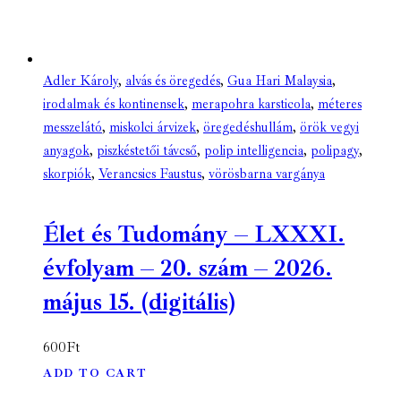
Adler Károly
,
alvás és öregedés
,
Gua Hari Malaysia
,
irodalmak és kontinensek
,
merapohra karsticola
,
méteres
messzelátó
,
miskolci árvizek
,
öregedéshullám
,
örök vegyi
anyagok
,
piszkéstetői távcső
,
polip intelligencia
,
polipagy
,
skorpiók
,
Verancsics Faustus
,
vörösbarna vargánya
Élet és Tudomány – LXXXI.
évfolyam – 20. szám – 2026.
május 15. (digitális)
600
Ft
ADD TO CART