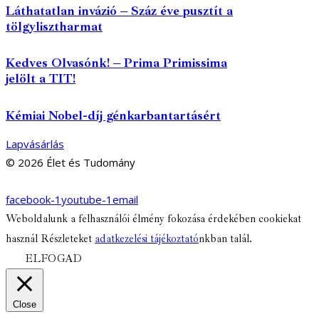
Láthatatlan invázió – Száz éve pusztít a
tölgylisztharmat
Kedves Olvasónk! – Prima Primissima
jelölt a TIT!
Kémiai Nobel-díj génkarbantartásért
Lapvásárlás
© 2026 Élet és Tudomány
facebook-1
youtube-1
email
Weboldalunk a felhasználói élmény fokozása érdekében cookiekat
használ Részleteket
adatkezelési tájékoztató
nkban talál.
ELFOGAD
Close