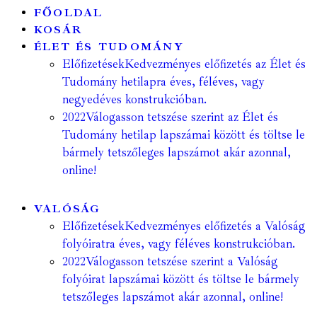
FŐOLDAL
KOSÁR
ÉLET ÉS TUDOMÁNY
Előfizetések
Kedvezményes előfizetés az Élet és
Tudomány hetilapra éves, féléves, vagy
negyedéves konstrukcióban.
2022
Válogasson tetszése szerint az Élet és
Tudomány hetilap lapszámai között és töltse le
bármely tetszőleges lapszámot akár azonnal,
online!
VALÓSÁG
Előfizetések
Kedvezményes előfizetés a Valóság
folyóiratra éves, vagy féléves konstrukcióban.
2022
Válogasson tetszése szerint a Valóság
folyóirat lapszámai között és töltse le bármely
tetszőleges lapszámot akár azonnal, online!