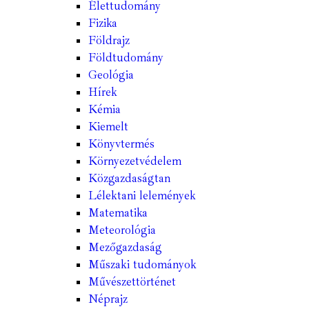
Élettudomány
Fizika
Földrajz
Földtudomány
Geológia
Hírek
Kémia
Kiemelt
Könyvtermés
Környezetvédelem
Közgazdaságtan
Lélektani lelemények
Matematika
Meteorológia
Mezőgazdaság
Műszaki tudományok
Művészettörténet
Néprajz