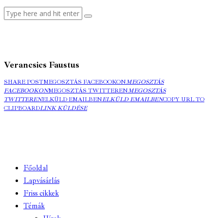
Verancsics Faustus
SHARE POST
MEGOSZTÁS FACEBOOKON
MEGOSZTÁS
FACEBOOKON
MEGOSZTÁS TWITTEREN
MEGOSZTÁS
TWITTEREN
ELKÜLD EMAILBEN
ELKÜLD EMAILBEN
COPY URL TO
CLIPBOARD
LINK KÜLDÉSE
Főoldal
Lapvásárlás
Friss cikkek
Témák