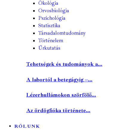
Ökológia
Orvosbiológia
Pszichológia
Statisztika
Társadalomtudomány
Történelem
Űrkutatás
Tehetségek és tudományok a...
A labortól a betegágyig –...
Lézerhullámokon szörfölő...
Az ördögfióka története...
RÓLUNK