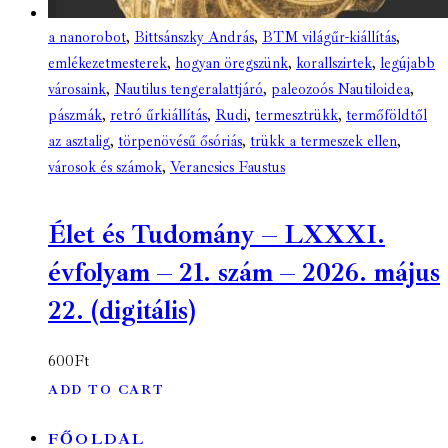
a nanorobot
,
Bittsánszky András
,
BTM világűr-kiállítás
,
emlékezetmesterek
,
hogyan öregszünk
,
korallszirtek
,
legújabb
városaink
,
Nautilus tengeralattjáró
,
paleozoós Nautiloidea
,
pászmák
,
retró űrkiállítás
,
Rudi
,
termesztrükk
,
termőföldtől
az asztalig
,
törpenövésű ősóriás
,
trükk a termeszek ellen
,
városok és számok
,
Verancsics Faustus
Élet és Tudomány – LXXXI.
évfolyam – 21. szám – 2026. május
22. (digitális)
600
Ft
ADD TO CART
FŐOLDAL