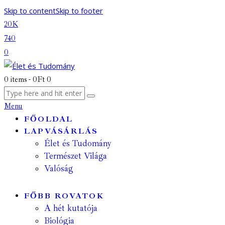
Skip to content
Skip to footer
20K
740
0
0 items
-
0Ft
0
Menu
FŐOLDAL
LAPVÁSÁRLÁS
Élet és Tudomány
Természet Világa
Valóság
FŐBB ROVATOK
A hét kutatója
Biológia