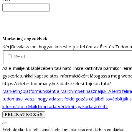
Marketing engedélyek
Kérjük válasszon, hogyan kereshetjük fel önt az Élet és Tudom
Email
Az e-mailjeink láblécében található linkre kattintva bármikor lei
gyakorlatunkkal kapcsolatos információkért látogassa meg webo
https://eletestudomany.hu/adatkezelesi-tajekoztato/
Marketingplatformunkként a Mailchimpet használjuk. A lenti felir
tudomásul veszi, hogy adatait feldolgozás céljából továbbítják 
információ a Mailchimp adatvédelmi gyakorlatáról itt.
Weboldalunk a felhasználói élmény fokozása érdekében cookiekat