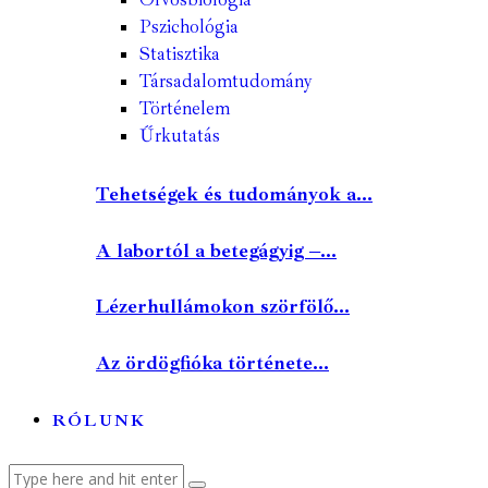
Pszichológia
Statisztika
Társadalomtudomány
Történelem
Űrkutatás
Tehetségek és tudományok a...
A labortól a betegágyig –...
Lézerhullámokon szörfölő...
Az ördögfióka története...
RÓLUNK