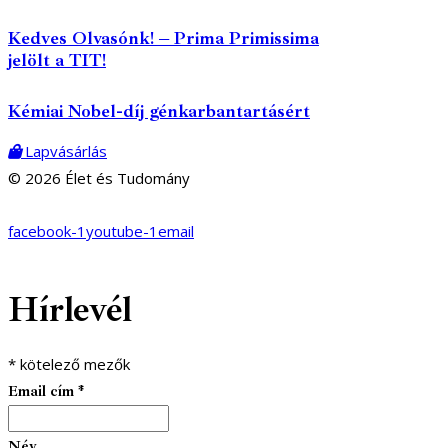
Kedves Olvasónk! – Prima Primissima
jelölt a TIT!
Kémiai Nobel-díj génkarbantartásért
Lapvásárlás
© 2026 Élet és Tudomány
facebook-1
youtube-1
email
Hírlevél
*
kötelező mezők
Email cím
*
Név