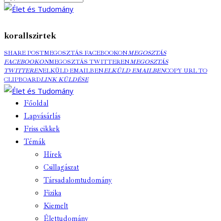
korallszirtek
SHARE POST
MEGOSZTÁS FACEBOOKON
MEGOSZTÁS
FACEBOOKON
MEGOSZTÁS TWITTEREN
MEGOSZTÁS
TWITTEREN
ELKÜLD EMAILBEN
ELKÜLD EMAILBEN
COPY URL TO
CLIPBOARD
LINK KÜLDÉSE
Főoldal
Lapvásárlás
Friss cikkek
Témák
Hírek
Csillagászat
Társadalomtudomány
Fizika
Kiemelt
Élettudomány