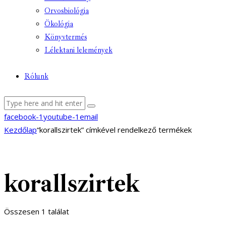
Orvosbiológia
Ökológia
Könyvtermés
Lélektani lelemények
Rólunk
facebook-1
youtube-1
email
Kezdőlap
“korallszirtek” címkével rendelkező termékek
korallszirtek
Összesen 1 találat