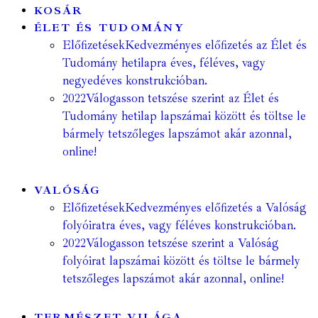
KOSÁR
ÉLET ÉS TUDOMÁNY
Előfizetések
Kedvezményes előfizetés az Élet és
Tudomány hetilapra éves, féléves, vagy
negyedéves konstrukcióban.
2022
Válogasson tetszése szerint az Élet és
Tudomány hetilap lapszámai között és töltse le
bármely tetszőleges lapszámot akár azonnal,
online!
VALÓSÁG
Előfizetések
Kedvezményes előfizetés a Valóság
folyóiratra éves, vagy féléves konstrukcióban.
2022
Válogasson tetszése szerint a Valóság
folyóirat lapszámai között és töltse le bármely
tetszőleges lapszámot akár azonnal, online!
TERMÉSZET VILÁGA