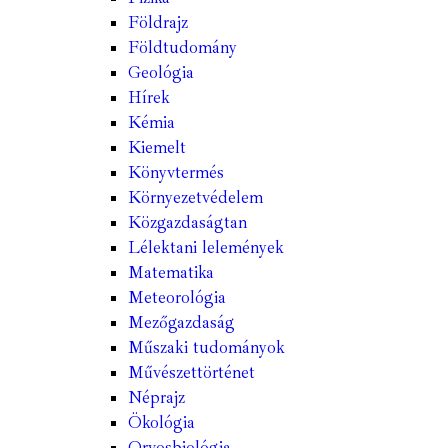
Földrajz
Földtudomány
Geológia
Hírek
Kémia
Kiemelt
Könyvtermés
Környezetvédelem
Közgazdaságtan
Lélektani lelemények
Matematika
Meteorológia
Mezőgazdaság
Műszaki tudományok
Művészettörténet
Néprajz
Ökológia
Orvosbiológia