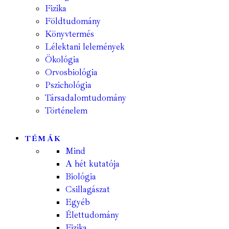
Fizika
Földtudomány
Könyvtermés
Lélektani lelemények
Ökológia
Orvosbiológia
Pszichológia
Társadalomtudomány
Történelem
TÉMÁK
Mind
A hét kutatója
Biológia
Csillagászat
Egyéb
Élettudomány
Fizika