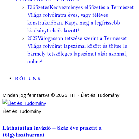
Előfizetés
Kedvezményes előfizetés a Természet
Világa folyóiratra éves, vagy féléves
konstrukcióban. Kapja meg a legfrissebb
kiadványt elsők között!
2022
Válogasson tetszése szerint a Természet
Világa folyóirat lapszámai között és töltse le
bármely tetszőleges lapszámot akár azonnal,
online!
RÓLUNK
Minden jog fenntartva © 2026 TIT - Élet és Tudomány
Élet és Tudomány
Láthatatlan invázió – Száz éve pusztít a
tölgylisztharmat