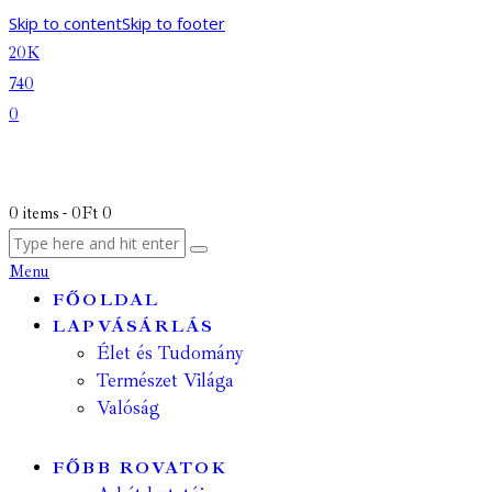
Skip to content
Skip to footer
20K
740
0
0 items
-
0Ft
0
Menu
FŐOLDAL
LAPVÁSÁRLÁS
Élet és Tudomány
Természet Világa
Valóság
FŐBB ROVATOK