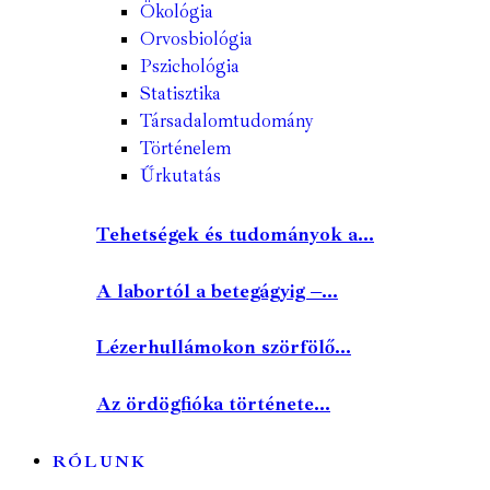
Ökológia
Orvosbiológia
Pszichológia
Statisztika
Társadalomtudomány
Történelem
Űrkutatás
Tehetségek és tudományok a...
A labortól a betegágyig –...
Lézerhullámokon szörfölő...
Az ördögfióka története...
RÓLUNK