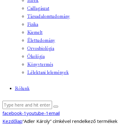
Hírek
Csillagászat
Társadalomtudomány
Fizika
Kiemelt
Élettudomány
Orvosbiológia
Ökológia
Könyvtermés
Lélektani lelemények
Rólunk
facebook-1
youtube-1
email
Kezdőlap
“Adler Károly” címkével rendelkező termékek