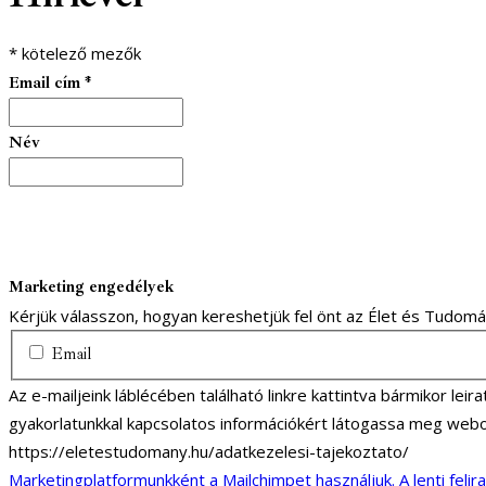
*
kötelező mezők
Email cím
*
Név
Marketing engedélyek
Kérjük válasszon, hogyan kereshetjük fel önt az Élet és Tudom
Email
Az e-mailjeink láblécében található linkre kattintva bármikor lei
gyakorlatunkkal kapcsolatos információkért látogassa meg webo
https://eletestudomany.hu/adatkezelesi-tajekoztato/
Marketingplatformunkként a Mailchimpet használjuk. A lenti felir