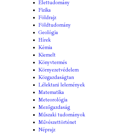
Élettudomány
Fizika
Földrajz
Földtudomány
Geológia
Hírek
Kémia
Kiemelt
Könyvtermés
Környezetvédelem
Közgazdaságtan
Lélektani lelemények
Matematika
Meteorológia
Mezőgazdaság
Műszaki tudományok
Művészettörténet
Néprajz