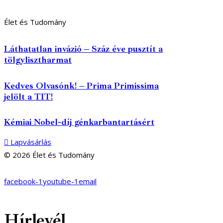
Élet és Tudomány
Láthatatlan invázió – Száz éve pusztít a
tölgylisztharmat
Kedves Olvasónk! – Prima Primissima
jelölt a TIT!
Kémiai Nobel-díj génkarbantartásért
Lapvásárlás
© 2026 Élet és Tudomány
facebook-1
youtube-1
email
Hírlevél