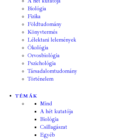
A hét kutatója
Biológia
Fizika
Földtudomány
Könyvtermés
Lélektani lelemények
Ökológia
Orvosbiológia
Pszichológia
Társadalomtudomány
Történelem
TÉMÁK
Mind
A hét kutatója
Biológia
Csillagászat
Egyéb