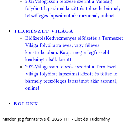
2022
Válogasson tetszése szerint a Valóság
folyóirat lapszámai között és töltse le bármely
tetszőleges lapszámot akár azonnal, online!
TERMÉSZET VILÁGA
Előfizetés
Kedvezményes előfizetés a Természet
Világa folyóiratra éves, vagy féléves
konstrukcióban. Kapja meg a legfrissebb
kiadványt elsők között!
2022
Válogasson tetszése szerint a Természet
Világa folyóirat lapszámai között és töltse le
bármely tetszőleges lapszámot akár azonnal,
online!
RÓLUNK
Minden jog fenntartva © 2026 TIT - Élet és Tudomány