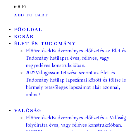
600
Ft
ADD TO CART
FŐOLDAL
KOSÁR
ÉLET ÉS TUDOMÁNY
Előfizetések
Kedvezményes előfizetés az Élet és
Tudomány hetilapra éves, féléves, vagy
negyedéves konstrukcióban.
2022
Válogasson tetszése szerint az Élet és
Tudomány hetilap lapszámai között és töltse le
bármely tetszőleges lapszámot akár azonnal,
online!
VALÓSÁG
Előfizetések
Kedvezményes előfizetés a Valóság
folyóiratra éves, vagy féléves konstrukcióban.