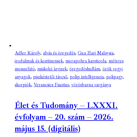
Adler Károly
,
alvás és öregedés
,
Gua Hari Malaysia
,
irodalmak és kontinensek
,
merapohra karsticola
,
méteres
messzelátó
,
miskolci árvizek
,
öregedéshullám
,
örök vegyi
anyagok
,
piszkéstetői távcső
,
polip intelligencia
,
polipagy
,
skorpiók
,
Verancsics Faustus
,
vörösbarna vargánya
Élet és Tudomány – LXXXI.
évfolyam – 20. szám – 2026.
május 15. (digitális)