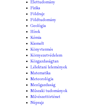
Élettudomány
Fizika
Földrajz
Földtudomány
Geológia
Hírek
Kémia
Kiemelt
Könyvtermés
Környezetvédelem
Közgazdaságtan
Lélektani lelemények
Matematika
Meteorológia
Mezőgazdaság
Műszaki tudományok
Művészettörténet
Néprajz