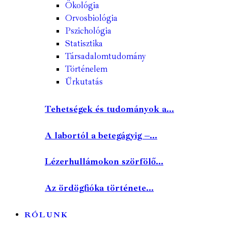
Ökológia
Orvosbiológia
Pszichológia
Statisztika
Társadalomtudomány
Történelem
Űrkutatás
Tehetségek és tudományok a...
A labortól a betegágyig –...
Lézerhullámokon szörfölő...
Az ördögfióka története...
RÓLUNK