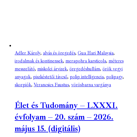
Adler Károly
,
alvás és öregedés
,
Gua Hari Malaysia
,
irodalmak és kontinensek
,
merapohra karsticola
,
méteres
messzelátó
,
miskolci árvizek
,
öregedéshullám
,
örök vegyi
anyagok
,
piszkéstetői távcső
,
polip intelligencia
,
polipagy
,
skorpiók
,
Verancsics Faustus
,
vörösbarna vargánya
Élet és Tudomány – LXXXI.
évfolyam – 20. szám – 2026.
május 15. (digitális)