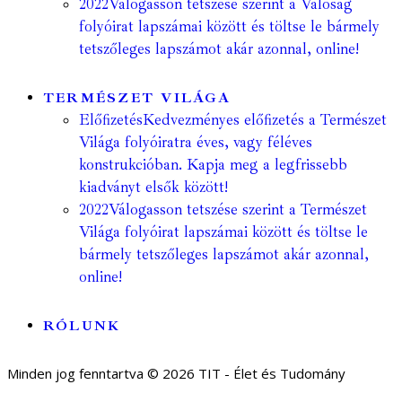
2022
Válogasson tetszése szerint a Valóság
folyóirat lapszámai között és töltse le bármely
tetszőleges lapszámot akár azonnal, online!
TERMÉSZET VILÁGA
Előfizetés
Kedvezményes előfizetés a Természet
Világa folyóiratra éves, vagy féléves
konstrukcióban. Kapja meg a legfrissebb
kiadványt elsők között!
2022
Válogasson tetszése szerint a Természet
Világa folyóirat lapszámai között és töltse le
bármely tetszőleges lapszámot akár azonnal,
online!
RÓLUNK
Minden jog fenntartva © 2026 TIT - Élet és Tudomány