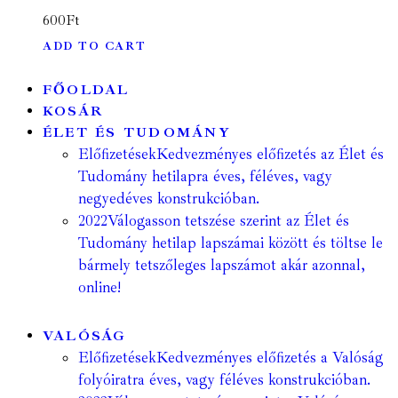
600
Ft
ADD TO CART
FŐOLDAL
KOSÁR
ÉLET ÉS TUDOMÁNY
Előfizetések
Kedvezményes előfizetés az Élet és
Tudomány hetilapra éves, féléves, vagy
negyedéves konstrukcióban.
2022
Válogasson tetszése szerint az Élet és
Tudomány hetilap lapszámai között és töltse le
bármely tetszőleges lapszámot akár azonnal,
online!
VALÓSÁG
Előfizetések
Kedvezményes előfizetés a Valóság
folyóiratra éves, vagy féléves konstrukcióban.