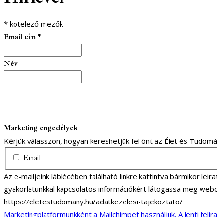
*
kötelező mezők
Email cím
*
Név
Marketing engedélyek
Kérjük válasszon, hogyan kereshetjük fel önt az Élet és Tudom
Email
Az e-mailjeink láblécében található linkre kattintva bármikor lei
gyakorlatunkkal kapcsolatos információkért látogassa meg webo
https://eletestudomany.hu/adatkezelesi-tajekoztato/
Marketingplatformunkként a Mailchimpet használjuk. A lenti felir