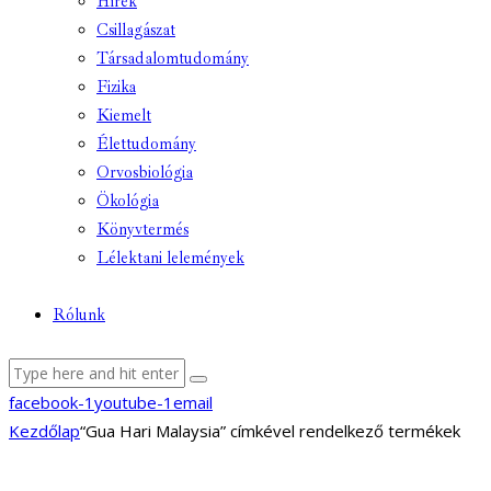
Hírek
Csillagászat
Társadalomtudomány
Fizika
Kiemelt
Élettudomány
Orvosbiológia
Ökológia
Könyvtermés
Lélektani lelemények
Rólunk
facebook-1
youtube-1
email
Kezdőlap
“Gua Hari Malaysia” címkével rendelkező termékek