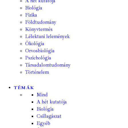
A hét kutatója
Biológia
Fizika
Földtudomány
Könyvtermés
Lélektani lelemények
Ökológia
Orvosbiológia
Pszichológia
Társadalomtudomány
Történelem
TÉMÁK
Mind
A hét kutatója
Biológia
Csillagászat
Egyéb