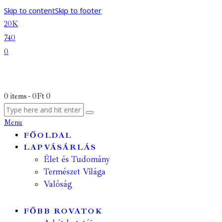
Skip to content
Skip to footer
20K
740
0
0 items
-
0Ft
0
Menu
FŐOLDAL
LAPVÁSÁRLÁS
Élet és Tudomány
Természet Világa
Valóság
FŐBB ROVATOK