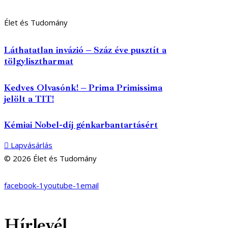
Élet és Tudomány
Láthatatlan invázió – Száz éve pusztít a
tölgylisztharmat
Kedves Olvasónk! – Prima Primissima
jelölt a TIT!
Kémiai Nobel-díj génkarbantartásért
Lapvásárlás
© 2026 Élet és Tudomány
facebook-1
youtube-1
email
Hírlevél