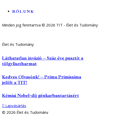
RÓLUNK
Minden jog fenntartva © 2026 TIT - Élet és Tudomány
Élet és Tudomány
Láthatatlan invázió – Száz éve pusztít a
tölgylisztharmat
Kedves Olvasónk! – Prima Primissima
jelölt a TIT!
Kémiai Nobel-díj génkarbantartásért
Lapvásárlás
© 2026 Élet és Tudomány