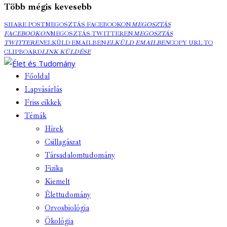
Több mégis kevesebb
SHARE POST
MEGOSZTÁS FACEBOOKON
MEGOSZTÁS
FACEBOOKON
MEGOSZTÁS TWITTEREN
MEGOSZTÁS
TWITTEREN
ELKÜLD EMAILBEN
ELKÜLD EMAILBEN
COPY URL TO
CLIPBOARD
LINK KÜLDÉSE
Főoldal
Lapvásárlás
Friss cikkek
Témák
Hírek
Csillagászat
Társadalomtudomány
Fizika
Kiemelt
Élettudomány
Orvosbiológia
Ökológia