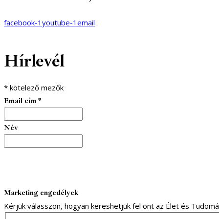
facebook-1
youtube-1
email
Hírlevél
*
kötelező mezők
Email cím
*
Név
Marketing engedélyek
Kérjük válasszon, hogyan kereshetjük fel önt az Élet és Tudom