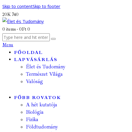
Skip to content
Skip to footer
20K
740
0 items
-
0Ft
0
Menu
FŐOLDAL
LAPVÁSÁRLÁS
Élet és Tudomány
Természet Világa
Valóság
FŐBB ROVATOK
A hét kutatója
Biológia
Fizika
Földtudomány