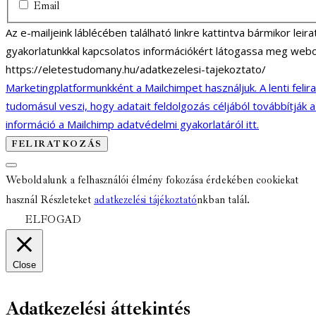
Email
Az e-mailjeink láblécében található linkre kattintva bármikor lei
gyakorlatunkkal kapcsolatos információkért látogassa meg webo
https://eletestudomany.hu/adatkezelesi-tajekoztato/
Marketingplatformunkként a Mailchimpet használjuk. A lenti felir
tudomásul veszi, hogy adatait feldolgozás céljából továbbítják 
információ a Mailchimp adatvédelmi gyakorlatáról itt.
Weboldalunk a felhasználói élmény fokozása érdekében cookiekat
használ Részleteket
adatkezelési tájékoztató
nkban talál.
ELFOGAD
Close
Adatkezelési áttekintés