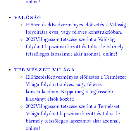
online!
VALÓSÁG
Előfizetések
Kedvezményes előfizetés a Valóság
folyóiratra éves, vagy féléves konstrukcióban.
2022
Válogasson tetszése szerint a Valóság
folyóirat lapszámai között és töltse le bármely
tetszőleges lapszámot akár azonnal, online!
TERMÉSZET VILÁGA
Előfizetés
Kedvezményes előfizetés a Természet
Világa folyóiratra éves, vagy féléves
konstrukcióban. Kapja meg a legfrissebb
kiadványt elsők között!
2022
Válogasson tetszése szerint a Természet
Világa folyóirat lapszámai között és töltse le
bármely tetszőleges lapszámot akár azonnal,
online!