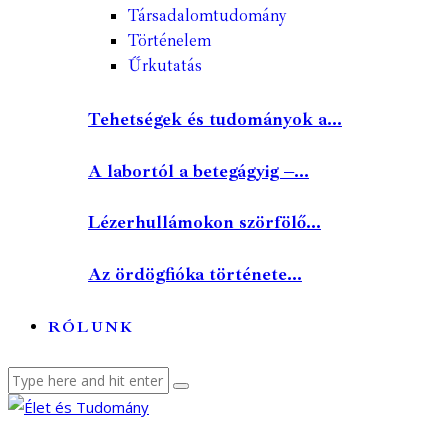
Társadalomtudomány
Történelem
Űrkutatás
Tehetségek és tudományok a...
A labortól a betegágyig –...
Lézerhullámokon szörfölő...
Az ördögfióka története...
RÓLUNK