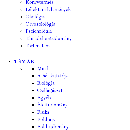
Könyvtermés
Lélektani lelemények
Ökológia
Orvosbiológia
Pszichológia
Társadalomtudomány
Történelem
TÉMÁK
Mind
A hét kutatója
Biológia
Csillagászat
Egyéb
Élettudomány
Fizika
Földrajz
Földtudomány