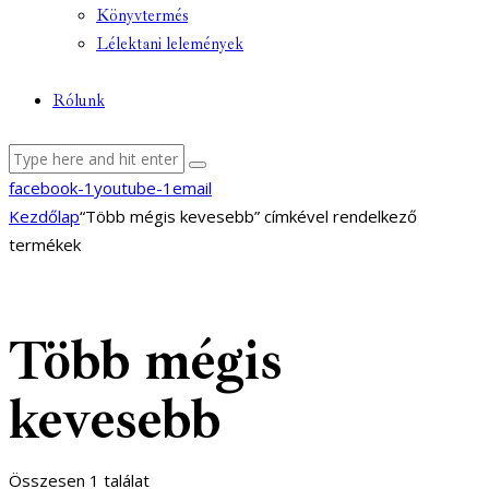
Könyvtermés
Lélektani lelemények
Rólunk
facebook-1
youtube-1
email
Kezdőlap
“Több mégis kevesebb” címkével rendelkező
termékek
Több mégis
kevesebb
Összesen 1 találat