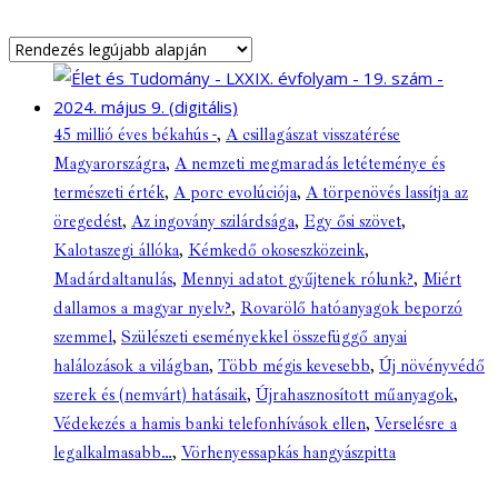
45 millió éves békahús -
,
A csillagászat visszatérése
Magyarországra
,
A nemzeti megmaradás letéteménye és
természeti érték
,
A porc evolúciója
,
A törpenövés lassítja az
öregedést
,
Az ingovány szilárdsága
,
Egy ősi szövet
,
Kalotaszegi állóka
,
Kémkedő okoseszközeink
,
Madárdaltanulás
,
Mennyi adatot gyűjtenek rólunk?
,
Miért
dallamos a magyar nyelv?
,
Rovarölő hatóanyagok beporzó
szemmel
,
Szülészeti eseményekkel összefüggő anyai
halálozások a világban
,
Több mégis kevesebb
,
Új növényvédő
szerek és (nemvárt) hatásaik
,
Újrahasznosított műanyagok
,
Védekezés a hamis banki telefonhívások ellen
,
Verselésre a
legalkalmasabb…
,
Vörhenyessapkás hangyászpitta