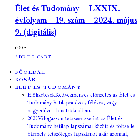
Élet és Tudomány – LXXIX.
évfolyam – 19. szám – 2024. május
9. (digitális)
600
Ft
ADD TO CART
FŐOLDAL
KOSÁR
ÉLET ÉS TUDOMÁNY
Előfizetések
Kedvezményes előfizetés az Élet és
Tudomány hetilapra éves, féléves, vagy
negyedéves konstrukcióban.
2022
Válogasson tetszése szerint az Élet és
Tudomány hetilap lapszámai között és töltse le
bármely tetszőleges lapszámot akár azonnal,